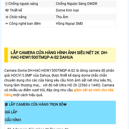
🀄 Chống ngược sáng
Chống Ngược Sáng DWDR
🎼️ Thiết kế
Dome Kim loại
☣️ Chức năng
Thu Âm
✏ Công nghệ ban đêm
Hồng Ngoại SMD
LẮP CAMERA CỬA HÀNG HÌNH ẢNH SIÊU NÉT 2K DH-
HAC-HDW1500TMQP-A-S2 DAHUA
Camera Dome DH-HAC-HDW1500TMQP-A-S2 là dòng camera độ phân
giải HDCVI 5.0MP của Dahua, được thiết kế dạng dome chắc chắn
chuyên dụng cho các cửa hàng yêu cầu hình ảnh sắt nét như siêu thị,
trung tâm thương mại,... với độ nét Ultra HD 2K (2560 x 1440). Camera
có nhiều ưu điểm vượt trội, đáp ứng nhu cầu
giám sát an ninh cho cửa
hàng
một cách hiệu quả.
📗 LẮP CAMERA CỬA HÀNG TRỌN BỘ💎
GIÁ LẮP
CẤU HÌNH