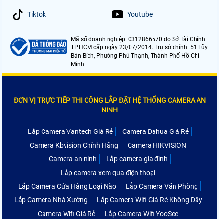
Tiktok
Youtube
Mã số doanh nghiệp: 0312866570 do Sở Tài Chính
TP.HCM cấp ngày 23/07/2014. Trụ sở chính: 51 Lũy
Bán Bích, Phường Phú Thạnh, Thành Phố Hồ Chí
Minh
ĐƠN VỊ TRỰC TIẾP THI CÔNG LẮP ĐẶT HỆ THỐNG CAMERA AN
NINH
Lắp Camera Vantech Giá Rẻ
Camera Dahua Giá Rẻ
Camera Kbvision Chính Hãng
Camera HIKVISION
Camera an ninh
Lắp camera gia đình
Lắp camera xem qua điện thoại
Lắp Camera Cửa Hàng Loại Nào
Lắp Camera Văn Phòng
Lắp Camera Nhà Xưởng
Lắp Camera Wifi Giá Rẻ Không Dây
Camera Wifi Giá Rẻ
Lắp Camera Wifi YooSee