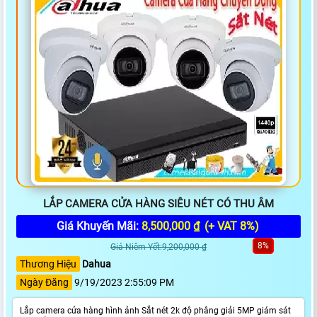
LẮP CAMERA CỬA HÀNG SIÊU NÉT CÓ THU ÂM
Giá Khuyến Mãi:
8,500,000 ₫
(+ VAT 8%)
8%
Giá Niêm Yết:9,200,000 ₫
Thương Hiệu
Dahua
Ngày Đăng
9/19/2023 2:55:09 PM
Lắp camera cửa hàng hình ảnh Sắt nét 2k độ phâng giải 5MP giám sát