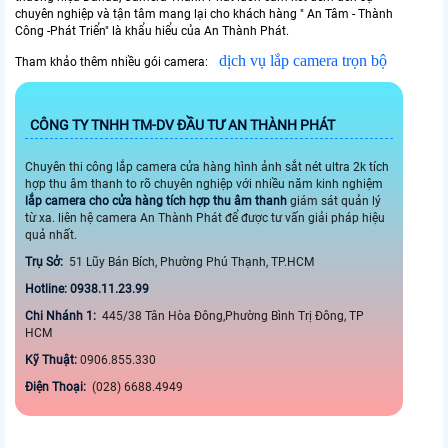
chuyên nghiệp và tận tâm mang lại cho khách hàng " An Tâm - Thành
Công -Phát Triển" là khẩu hiểu của An Thành Phát.
dịch vụ lắp camera trọn bộ
Tham khảo thêm nhiều gói camera:
CÔNG TY TNHH TM-DV ĐẦU TƯ AN THÀNH PHÁT
Chuyên thi công lắp camera cửa hàng hình ảnh sắt nét ultra 2k tích
hợp thu âm thanh to rõ chuyên nghiệp với nhiều năm kinh nghiệm
lắp camera cho cửa hàng tích hợp thu âm thanh
giám sát quản lý
từ xa. liên hệ camera An Thành Phát để được tư vấn giải pháp hiệu
quả nhất.
Trụ Sở:
51 Lũy Bán Bích, Phường Phú Thạnh, TP.HCM
Hotline: 0938.11.23.99
Chi Nhánh 1:
445/38 Tân Hòa Đông,Phường Bình Trị Đông, TP
HCM
Kỹ Thuật:
0906.855.330
Điện Thoại:
(028) 6688.4949