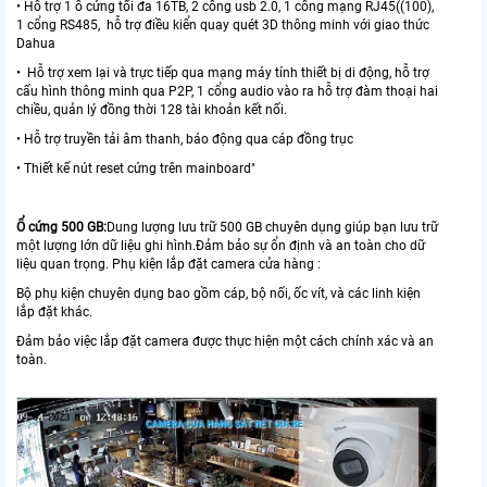
• Hỗ trợ 1 ổ cứng tối đa 16TB, 2 cổng usb 2.0, 1 cổng mạng RJ45((100),
1 cổng RS485, hỗ trợ điều kiển quay quét 3D thông minh với giao thức
Dahua
• Hỗ trợ xem lại và trực tiếp qua mạng máy tính thiết bị di động, hỗ trợ
cấu hình thông minh qua P2P, 1 cổng audio vào ra hỗ trợ đàm thoại hai
chiều, quản lý đồng thời 128 tài khoản kết nối.
• Hỗ trợ truyền tải âm thanh, báo động qua cáp đồng trục
• Thiết kế nút reset cứng trên mainboard"
Ổ cứng 500 GB:
Dung lượng lưu trữ 500 GB chuyên dụng giúp bạn lưu trữ
một lượng lớn dữ liệu ghi hình.Đảm bảo sự ổn định và an toàn cho dữ
liệu quan trọng. Phụ kiện lắp đặt camera cửa hàng :
Bộ phụ kiện chuyên dụng bao gồm cáp, bộ nối, ốc vít, và các linh kiện
lắp đặt khác.
Đảm bảo việc lắp đặt camera được thực hiện một cách chính xác và an
toàn.