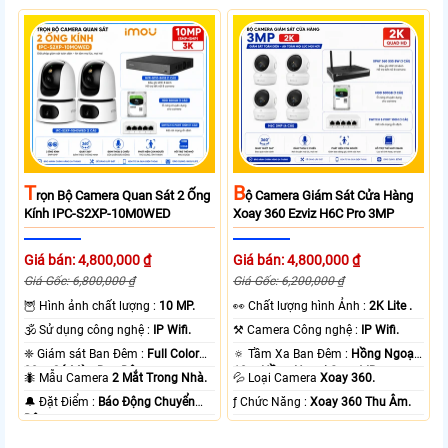
T
B
Rọn Bộ Camera Quan Sát 2 Ống
Ộ Camera Giám Sát Cửa Hàng
Kính IPC-S2XP-10M0WED
Xoay 360 Ezviz H6C Pro 3MP
Giá bán: 4,800,000 ₫
Giá bán: 4,800,000 ₫
Giá Gốc: 6,800,000 ₫
Giá Gốc: 6,200,000 ₫
🦉 Hình ảnh chất lượng :
10 MP.
️👀 Chất lượng hình Ảnh :
2K Lite .
🕉️ Sử dụng công nghệ :
IP Wifi.
⚒ Camera Công nghệ :
IP Wifi.
❈ Giám sát Ban Đêm :
Full Color
🔅 Tầm Xa Ban Đêm :
Hồng Ngoại
20m Có Màu Ban Ðêm.
10m Hồng Ngoại Smart IR.
🐜 Mẫu Camera
2 Mắt Trong Nhà.
💦 Loại Camera
Xoay 360.
️🔔 Đặt Điểm :
Báo Động Chuyển
️ƒ Chức Năng :
Xoay 360 Thu Âm.
Động.