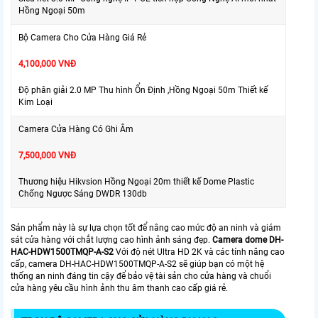
Hồng Ngoại 50m
Bộ Camera Cho Cửa Hàng Giá Rẻ
4,100,000 VNĐ
Độ phân giải 2.0 MP Thu hình Ổn Định ,Hồng Ngoại 50m Thiết kế
Kim Loại
Camera Cửa Hàng Có Ghi Âm
7,500,000 VNĐ
Thương hiệu Hikvsion Hồng Ngoại 20m thiết kế Dome Plastic
Chống Ngược Sáng DWDR 130db
Sản phẩm này là sự lựa chọn tốt để nâng cao mức độ an ninh và giám
sát cửa hàng với chắt lượng cao hình ảnh sáng đẹp.
Camera dome DH-
HAC-HDW1500TMQP-A-S2
Với độ nét Ultra HD 2K và các tính năng cao
cấp, camera DH-HAC-HDW1500TMQP-A-S2 sẽ giúp bạn có một hệ
thống an ninh đáng tin cậy để bảo vệ tài sản cho cửa hàng và chuổi
cửa hàng yêu cầu hình ảnh thu âm thanh cao cấp giá rẻ.