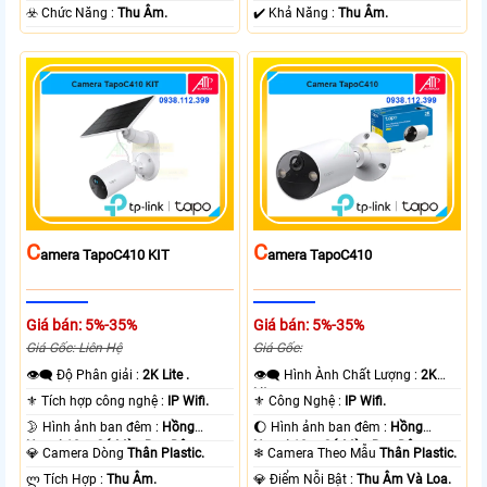
+ Nhựa.
️☣️ Chức Năng :
Thu Âm.
️✔️ Khả Năng :
Thu Âm.
C
C
Amera TapoC410 KIT
Amera TapoC410
Giá bán: 5%-35%
Giá bán: 5%-35%
Giá Gốc: Liên Hệ
Giá Gốc:
👁️‍🗨 Độ Phân giải :
2K Lite .
👁️‍🗨 Hình Ành Chất Lượng :
2K
Lite .
⚜️ Tích hợp công nghệ :
IP Wifi.
⚜️ Công Nghệ :
IP Wifi.
🌛 Hình ảnh ban đêm :
Hồng
🌔 Hình ảnh ban đêm :
Hồng
Ngoại 10m Có Màu Ban Ðêm.
Ngoại 10m Có Màu Ban Ðêm.
💎 Camera Dòng
Thân Plastic.
❄ Camera Theo Mẫu
Thân Plastic.
️ლ Tích Hợp :
Thu Âm.
️💎 Điểm Nỗi Bật :
Thu Âm Và Loa.