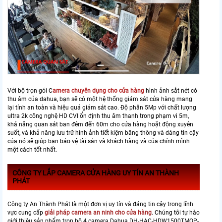
Với bộ trọn gói C
amera chuyên dụng cho cửa hàng
hình ảnh sắt nét có
thu âm của dahua, bạn sẽ có một hệ thống giám sát cửa hàng mang
lại tính an toàn và hiệu quả giám sát cao. Độ phân 5Mp với chất lượng
ultra 2k công nghệ HD CVI ổn định thu âm thanh trong phạm vi 5m,
khả năng quan sát ban đêm đến 60m cho cửa hàng hoặt động xuyên
suốt, và khả năng lưu trữ hình ảnh tiết kiệm băng thông và đáng tin cậy
của nó sẽ giúp bạn bảo vệ tài sản và khách hàng và của chính mình
một cách tốt nhất.
CÔNG TY LẮP CAMERA CỬA HÀNG UY TÍN AN THÀNH
PHÁT
Công ty An Thành Phát là một đơn vị uy tín và đáng tin cậy trong lĩnh
vực cung cấp
giải pháp camera an ninh cho cửa hàng
. Chúng tôi tự hào
giới thiệu sản phẩm trọn bộ 4 camera Dahua DH-HAC-HDW1500TMQP-