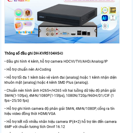
Thông số đầu ghi DH-XVR5104HS-I
3
• Đầu ghi hình 4 kênh, hỗ trợ camera HDCVI/TVI/AHD/Analog/IP
• Hỗ trợ chuẩn nén AI-Coding
• Hỗ trợ tối đa 1 kênh bảo vệ vành đai (analog) hoặc 1 kênh nhận diện
khuôn mặt (analog) hoặc 4 kênh SMD Plus (analog).
• Chuẩn nén hình ảnh H265+/H265 với hai luồng dữ liệu độ phân giải
5M-N(1-10fps), 4M-N/1080P(1-15fps), 1080N/720p/960H/D1/CIF (1
fps–25/30 fps)
• Hỗ trợ ghi hình camera độ phân giải 5M-N, 4M-N/1080P, cổng ra tín
hiệu video đồng thời HDMI/VGA
• Hỗ trợ kết nối nhiều nhãn hiệu camera IP(4+2) hỗ trợ lên đến camera
6MP với chuẩn tương tích Onvif 16.12