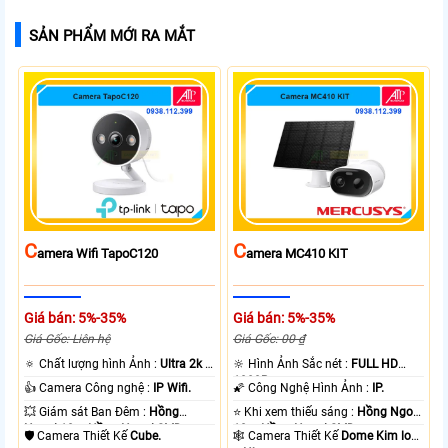
SẢN PHẨM MỚI RA MẮT
C
C
Amera Wifi TapoC120
Amera MC410 KIT
Giá bán: 5%-35%
Giá bán: 5%-35%
Giá Gốc: Liên hệ
Giá Gốc: 00 ₫
🔅 Chất lượng hình Ảnh :
Ultra 2k +
🔆 Hình Ảnh Sắc nét :
FULL HD
.
1080P .
👍 Camera Công nghệ :
IP Wifi.
🌠 Công Nghệ Hình Ảnh :
IP.
💥 Giám sát Ban Đêm :
Hồng
⭐ Khi xem thiếu sáng :
Hồng Ngoại
Ngoại 10m Hồng Ngoại SMD.
10m Hồng Ngoại SMD.
🛡 Camera Thiết Kế
Cube.
🕸️ Camera Thiết Kế
Dome Kim loại