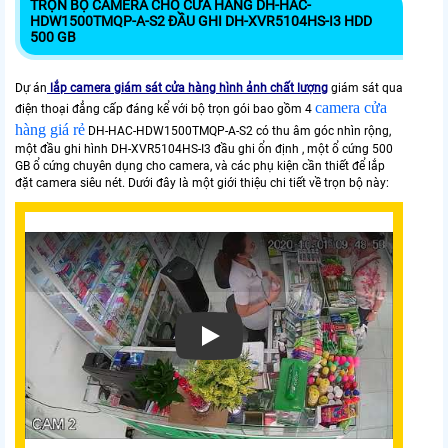
TRỌN BỘ CAMERA CHO CỬA HÀNG DH-HAC-
HDW1500TMQP-A-S2 ĐẦU GHI DH-XVR5104HS-I3 HDD
500 GB
Dự án
lắp camera giám sát cửa hàng hình ảnh chất lượng
giám sát qua
camera cửa
điện thoại đẳng cấp đáng kể với bộ trọn gói bao gồm 4
hàng giá rẻ
DH-HAC-HDW1500TMQP-A-S2 có thu âm góc nhìn rộng,
một đầu ghi hình DH-XVR5104HS-I3 đầu ghi ổn định , một ổ cứng 500
GB ổ cứng chuyên dụng cho camera, và các phụ kiện cần thiết để lắp
đặt camera siêu nét. Dưới đây là một giới thiệu chi tiết về trọn bộ này: