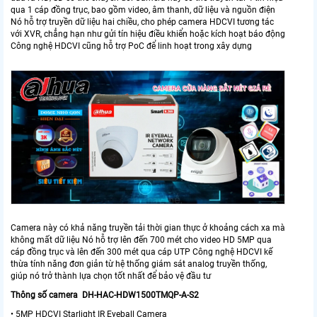
qua 1 cáp đồng trục, bao gồm video, âm thanh, dữ liệu và nguồn điện
Nó hỗ trợ truyền dữ liệu hai chiều, cho phép camera HDCVI tương tác
với XVR, chẳng hạn như gửi tín hiệu điều khiển hoặc kích hoạt báo động
Công nghệ HDCVI cũng hỗ trợ PoC để linh hoạt trong xây dựng
Camera này có khả năng truyền tải thời gian thực ở khoảng cách xa mà
không mất dữ liệu Nó hỗ trợ lên đến 700 mét cho video HD 5MP qua
cáp đồng trục và lên đến 300 mét qua cáp UTP Công nghệ HDCVI kế
thừa tính năng đơn giản từ hệ thống giám sát analog truyền thống,
giúp nó trở thành lựa chọn tốt nhất để bảo vệ đầu tư
Thông số camera DH-HAC-HDW1500TMQP-A-S2
• 5MP HDCVI Starlight IR Eyeball Camera