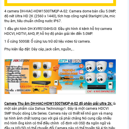
4 camera DH-HAC-HDW1500TMQP-A-S2: Camera dome bán cầu 5.0MP,
độ nét Ultra HD 2K (2560 x 1440), tích hợp công nghệ Starlight Lite, mic
thu âm, tiêu chuẩn chống nước IP67.
1 đầu ghi hình DH-XVR5104HS-I3: Đầu ghi hình 4 kênh hỗ trợ camera
HDCVI, HDTVI, AHD, IP, hỗ trợ độ phân giải lên đến 5.0MP.
1 ổ cứng 500GB: Ổ cứng lưu trữ dữ liệu video từ camera.
Phụ kiện lắp đặt: Dây cáp, jack cắm, nguồn,...
Camera Thu âm DH-HAC-HDW1500TMQP-A-S2 độ phân giải ultra 2k:
là
một sản phẩm của Dahua Technology1. Đây là một camera HDCVI
5MP thuộc dòng Lite Series. Camera này có thiết kế nhỏ gọn và mang
lại hình ảnh chất lượng cao với giá cả phải chăng Nó cung cấp nhiều
mô hình ống kính có thể điều chỉnh cố định với OSD đa ngôn ngữ và
đầu ra HD/SD có thể chuyển đổi Camera này có thể truyền tải 4 tín hiệu