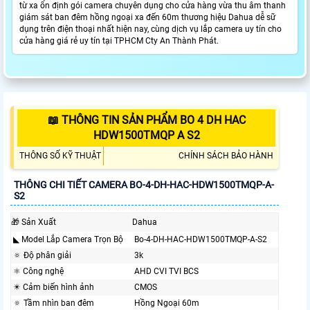
từ xa ổn định gói camera chuyên dụng cho cửa hàng vừa thu âm thanh
giám sát ban đêm hồng ngoại xa đến 60m thương hiệu Dahua dễ sữ
dụng trên điện thoại nhất hiện nay, cùng dịch vụ lắp camera uy tín cho
cửa hàng giá rẻ uy tín tại TPHCM Cty An Thành Phát.
📖 THÔNG TIN SẢN PHẨM BO 4 DH HAC
HDW1500TMQP A S2
THÔNG SỐ KỸ THUẬT
CHÍNH SÁCH BẢO HÀNH
THÔNG CHI TIẾT CAMERA BO-4-DH-HAC-HDW1500TMQP-A-
S2
🎁 Sản Xuất
Dahua
◣ Model Lắp Camera Trọn Bộ
Bo-4-DH-HAC-HDW1500TMQP-A-S2
🔅 Độ phân giải
3k
⚛️ Công nghệ
AHD CVI TVI BCS
✴️ Cảm biến hình ảnh
CMOS
🔅 Tầm nhìn ban đêm
Hồng Ngoại 60m