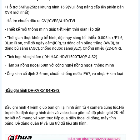
• Hỗ trợ 5MP@25fps khung hình 16:9(Vui lòng nâng cấp lên phiên bản
XVR mới nhất)
- Hỗ trợ chuẩn đầu ra CVI/CVBS/AHD/TVI
- Thiết kế mới thông minh giúp tiết kiệm thời gian lắp đặt
• Thời gian thực không trễ hình, độ nhạy sáng tối thiểu 0.005Lux/F1.6,
0Lux IR on, chế độ ngày đêm(ICR), tự động cân bằng trắng (AWB), tự
động bù sáng (AGC), chống ngược sáng(BLC), Chống nhiễu (2D-DNR).
• Tích hợp Mic ghi âm ( DH-HAC-HDW1500TMQP-A-S2)
• Tầm xa hồng ngoại 60m với công nghệ hồng ngoại thông minh
• Ống kính cố định 3.6mm, chuẩn chống nước IP67, vỏ nhựa + kim loại
Đầu ghi hình DH-XVR5104HS-I3:
Đầu ghi hình 4 kênh giúp bạn ghi lại hình ảnh từ 4 camera cùng lúc.Hỗ
trợ nhiều định dạng hình ảnh và video, bao gồm cả độ phân giải 2K.Hỗ
trợ kết nối mạng và xem trực tiếp qua điện thoại di động, máy tính
bảng. Dễ dàng quản lý và lưu trữ dữ liệu ghi hình.