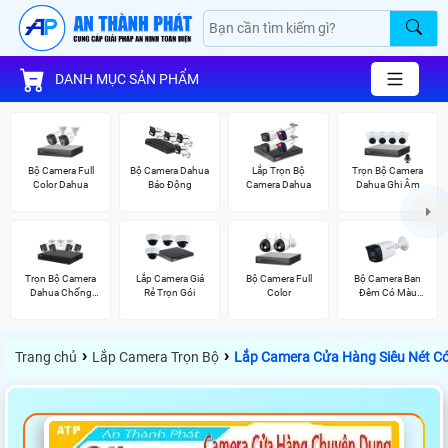
DANH MỤC SẢN PHẨM
Bộ Camera Full
Bộ Camera Dahua
Lắp Trọn Bộ
Trọn Bộ Camera
Color Dahua
Báo Động
Camera Dahua
Dahua Ghi Âm
Trọn Bộ Camera
Lắp Camera Giá
Bộ Camera Full
Bộ Camera Ban
Dahua Chống
Rẻ Trọn Gói
Color
Đêm Có Màu
Trộm
Kbvision
›
›
Trang chủ
Lắp Camera Trọn Bộ
Lắp Camera Cửa Hàng Siêu Nét C