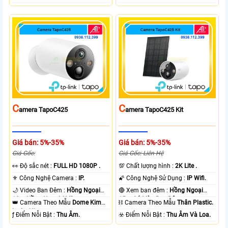
C
C
Amera TapoC425
Amera TapoC425 Kit
Giá bán: 5%-35%
Giá bán: 5%-35%
Giá Gốc:
Giá Gốc: Liên Hệ
️👀 Độ sắc nét :
FULL HD 1080P .
💯 Chất lượng hình :
2K Lite .
⚜️ Công Nghệ Camera :
IP.
🌠 Công Nghệ Sử Dụng :
IP Wifi.
🌙 Video Ban Đêm :
Hồng Ngoại
🔴 Xem ban đêm :
Hồng Ngoại
10m Hồng Ngoại SMD.
15m Có Màu Ban Ðêm.
👑 Camera Theo Mẫu
Dome Kim
⛓ Camera Theo Mẫu
Thân Plastic.
loại + Nhựa.
️ƒ Điểm Nỗi Bật :
Thu Âm.
️☣️ Điểm Nỗi Bật :
Thu Âm Và Loa.