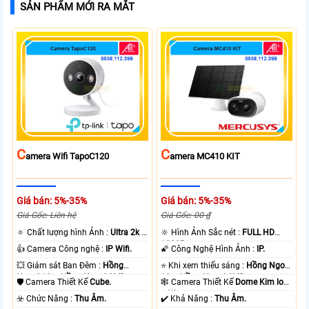
SẢN PHẨM MỚI RA MẮT
C
C
Amera Wifi TapoC120
Amera MC410 KIT
Giá bán: 5%-35%
Giá bán: 5%-35%
Giá Gốc: Liên hệ
Giá Gốc: 00 ₫
🔅 Chất lượng hình Ảnh :
Ultra 2k +
🔆 Hình Ảnh Sắc nét :
FULL HD
.
1080P .
👍 Camera Công nghệ :
IP Wifi.
🌠 Công Nghệ Hình Ảnh :
IP.
💥 Giám sát Ban Đêm :
Hồng
⭐ Khi xem thiếu sáng :
Hồng Ngoại
Ngoại 10m Hồng Ngoại SMD.
10m Hồng Ngoại SMD.
🛡 Camera Thiết Kế
Cube.
🕸️ Camera Thiết Kế
Dome Kim loại
+ Nhựa.
️☣️ Chức Năng :
Thu Âm.
️✔️ Khả Năng :
Thu Âm.