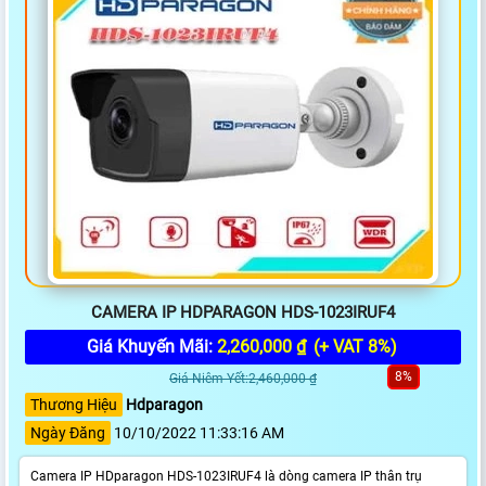
CAMERA IP HDPARAGON HDS-1023IRUF4
Giá Khuyến Mãi:
2,260,000 ₫
(+ VAT 8%)
8%
Giá Niêm Yết:2,460,000 ₫
Thương Hiệu
Hdparagon
Ngày Đăng
10/10/2022 11:33:16 AM
Camera IP HDparagon HDS-1023IRUF4 là dòng camera IP thân trụ