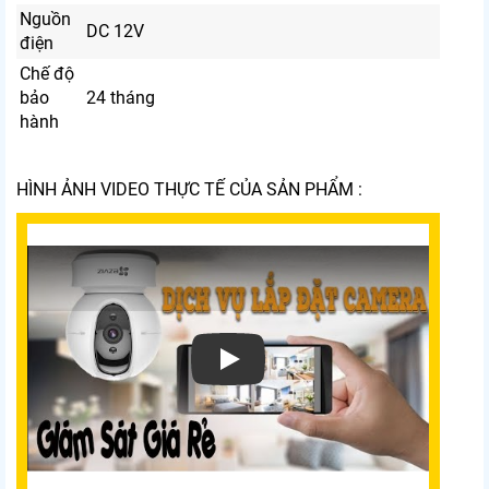
Nguồn
DC 12V
điện
Chế độ
bảo
24 tháng
hành
HÌNH ẢNH VIDEO THỰC TẾ CỦA SẢN PHẨM :
Xem video Camera IP HDparagon HDS-102