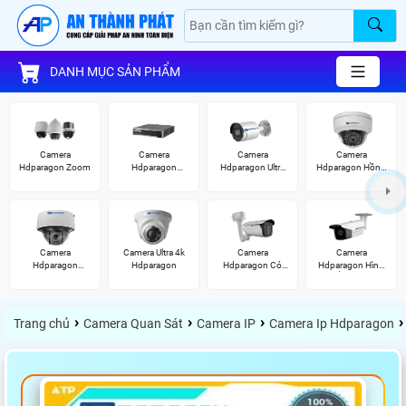
DANH MỤC SẢN PHẨM
Camera
Camera
Camera
Camera
Hdparagon Zoom
Hdparagon
Hdparagon Ultra
Hdparagon Hồng
Starlight
2K
Ngoại
Camera
Camera Ultra 4k
Camera
Camera
Hdparagon
Hdparagon
Hdparagon Có
Hdparagon Hình
Starlight
Màu Ban Đêm
Ảnh 4K
›
›
›
›
Trang chủ
Camera Quan Sát
Camera IP
Camera Ip Hdparagon