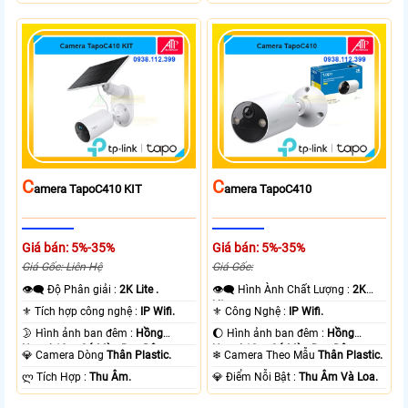
C
C
Amera TapoC410 KIT
Amera TapoC410
Giá bán: 5%-35%
Giá bán: 5%-35%
Giá Gốc: Liên Hệ
Giá Gốc:
👁️‍🗨 Độ Phân giải :
2K Lite .
👁️‍🗨 Hình Ành Chất Lượng :
2K
Lite .
⚜️ Tích hợp công nghệ :
IP Wifi.
⚜️ Công Nghệ :
IP Wifi.
🌛 Hình ảnh ban đêm :
Hồng
🌔 Hình ảnh ban đêm :
Hồng
Ngoại 10m Có Màu Ban Ðêm.
Ngoại 10m Có Màu Ban Ðêm.
💎 Camera Dòng
Thân Plastic.
❄ Camera Theo Mẫu
Thân Plastic.
️ლ Tích Hợp :
Thu Âm.
️💎 Điểm Nỗi Bật :
Thu Âm Và Loa.