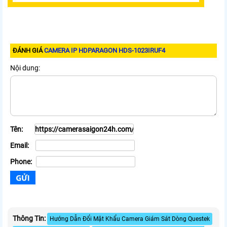
ĐÁNH GIÁ
CAMERA IP HDPARAGON HDS-1023IRUF4
Nội dung:
Tên:
Email:
Phone:
Thông Tin:
Hướng Dẫn Đổi Mật Khẩu Camera Giám Sát Dòng Questek