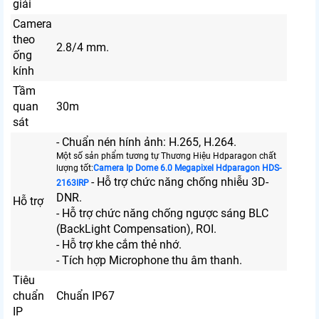
giải
Camera
theo
2.8/4 mm.
ống
kính
Tầm
quan
30m
sát
- Chuẩn nén hính ảnh: H.265, H.264.
Một số sản phẩm tương tự Thương Hiệu Hdparagon chất
lượng tốt:
Camera Ip Dome 6.0 Megapixel Hdparagon HDS-
- Hỗ trợ chức năng chống nhiễu 3D-
2163IRP
DNR.
Hỗ trợ
- Hỗ trợ chức năng chống ngược sáng BLC
(BackLight Compensation), ROI.
- Hỗ trợ khe cắm thẻ nhớ.
- Tích hợp Microphone thu âm thanh.
Tiêu
chuẩn
Chuẩn IP67
IP