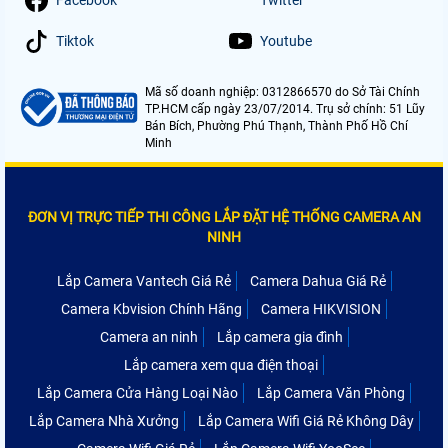
Facebook
Twitter
Tiktok
Youtube
Mã số doanh nghiệp: 0312866570 do Sở Tài Chính
TP.HCM cấp ngày 23/07/2014. Trụ sở chính: 51 Lũy
Bán Bích, Phường Phú Thạnh, Thành Phố Hồ Chí
Minh
ĐƠN VỊ TRỰC TIẾP THI CÔNG LẮP ĐẶT HỆ THỐNG CAMERA AN
NINH
Lắp Camera Vantech Giá Rẻ
Camera Dahua Giá Rẻ
Camera Kbvision Chính Hãng
Camera HIKVISION
Camera an ninh
Lắp camera gia đình
Lắp camera xem qua điện thoại
Lắp Camera Cửa Hàng Loại Nào
Lắp Camera Văn Phòng
Lắp Camera Nhà Xưởng
Lắp Camera Wifi Giá Rẻ Không Dây