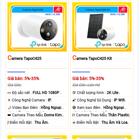
C
C
Amera TapoC425
Amera TapoC425 Kit
Giá bán: 5%-35%
Giá bán: 5%-35%
Giá Gốc:
Giá Gốc: Liên Hệ
️👀 Độ sắc nét :
FULL HD 1080P .
💯 Chất lượng hình :
2K Lite .
⚜️ Công Nghệ Camera :
IP.
🌠 Công Nghệ Sử Dụng :
IP Wifi.
🌙 Video Ban Đêm :
Hồng Ngoại
🔴 Xem ban đêm :
Hồng Ngoại
10m Hồng Ngoại SMD.
15m Có Màu Ban Ðêm.
👑 Camera Theo Mẫu
Dome Kim
⛓ Camera Theo Mẫu
Thân Plastic.
loại + Nhựa.
️ƒ Điểm Nỗi Bật :
Thu Âm.
️☣️ Điểm Nỗi Bật :
Thu Âm Và Loa.