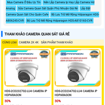
Mua Camera Ở Đâu Uy Tín
Nên Lắp Camera Ip Hay Lắp Camera Hd
Analog
Sửa Camera Quan Sát Quận Phú Nhuận Giá Rẻ
Lắp Đặt
Camera Quan Sát Cho Quán Cafe
Bộ Lưu Trữ Mở Rộng Hdparagon HDS-
A80624S-CVR
Bộ Lưu Trữ Mở Rộng Hdparagon HDS-A81016S-CVR
THAM KHẢO CAMERA QUAN SÁT GIÁ RẺ
CÙNG LOẠI
CAMERA 2K 4K
SẢN PHẨM THAM KHẢO
HDS-2CD2327G2-LU4 CAMERA IP
HDS-2CD2347G2-LU4 CAMERA IP
HDPARAGON
HDPARAGON
30%
30%