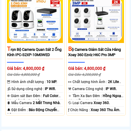
T
B
Rọn Bộ Camera Quan Sát 2 Ống
Ộ Camera Giám Sát Cửa Hàng
Kính IPC-S2XP-10M0WED
Xoay 360 Ezviz H6C Pro 3MP
Giá bán: 4,800,000 ₫
Giá bán: 4,800,000 ₫
Giá Gốc: 6,800,000 ₫
Giá Gốc: 6,200,000 ₫
🦉 Hình ảnh chất lượng :
10 MP.
️👀 Chất lượng hình Ảnh :
2K Lite .
🕉️ Sử dụng công nghệ :
IP Wifi.
⚒ Camera Công nghệ :
IP Wifi.
❈ Giám sát Ban Đêm :
Full Color
🔅 Tầm Xa Ban Đêm :
Hồng Ngoại
20m Có Màu Ban Ðêm.
10m Hồng Ngoại Smart IR.
🐜 Mẫu Camera
2 Mắt Trong Nhà.
💦 Loại Camera
Xoay 360.
️🔔 Đặt Điểm :
Báo Động Chuyển
️ƒ Chức Năng :
Xoay 360 Thu Âm.
Động.