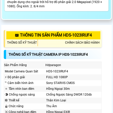
chuyên dụng cho ngoài trời hõ trợ đô phân giải 2.0 Megapixel (1920 ×
1080). Ống kính: 2. 8/4 mm
📖 THÔNG TIN SẢN PHẨM HDS-1023IRUF4
THÔNG SỐ KỸ THUẬT
CHÍNH SÁCH BẢO HÀNH
THÔNG SỐ KỸ THUẬT CAMERA IP HDS-1023IRUF4
Sản Phẩm Hãng
Hdparagon
Model Camera Quan Sát
HDS-1023IRUF4
️⚡ Độ phân giải
FULL HD 1080P
™️ Cảm biến hình ảnh
Sony STARVIS CMOS
🔅 Tầm nhìn ban đêm
Hồng Ngoại 30m
🌗 Chống ngược sáng
Chống Ngược Sáng DWDR 120db
🕸️ Thiết kế
Thân Kim Loại
🔮 Chức năng
Thu Âm
🥉 Công nghệ ban đêm
Hồng Ngoại EXIR