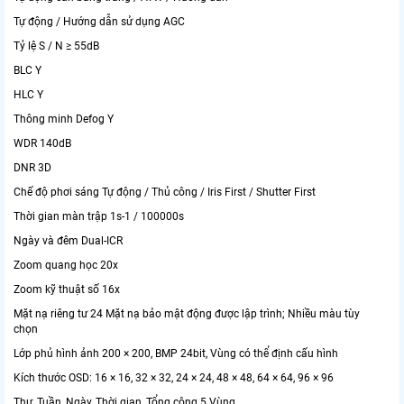
Tự động / Hướng dẫn sử dụng AGC
Tỷ lệ S / N ≥ 55dB
BLC Y
HLC Y
Thông minh Defog Y
WDR 140dB
DNR 3D
Chế độ phơi sáng Tự động / Thủ công / Iris First / Shutter First
Thời gian màn trập 1s-1 / 100000s
Ngày và đêm Dual-ICR
Zoom quang học 20x
Zoom kỹ thuật số 16x
Mặt nạ riêng tư 24 Mặt nạ bảo mật động được lập trình; Nhiều màu tùy
chọn
Lớp phủ hình ảnh 200 × 200, BMP 24bit, Vùng có thể định cấu hình
Kích thước OSD: 16 × 16, 32 × 32, 24 × 24, 48 × 48, 64 × 64, 96 × 96
Thư, Tuần, Ngày, Thời gian, Tổng cộng 5 Vùng