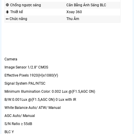
🛑 Chống ngược sáng
Cân Bằng Ánh Sáng BLC
🐜 Thiết kế
Xoay 360
↭ Chức năng
Thu Âm
Camera
Image Sensor
1/2.8" CMOS
Effective Pixels
1920(H)x1080(V)
Signal System
PAL/NTSC
Minimum Illumination
Color: 0.002 Lux @(F1.5,AGC ON)
B/W:0.001Lux @(F1.5,AGC ON) 0 Lux with IR
White Balance
Auto/ ATW/ Manual
AGC
Auto/ Manual
S/N Ratio
≥ 55dB
BLC
Y