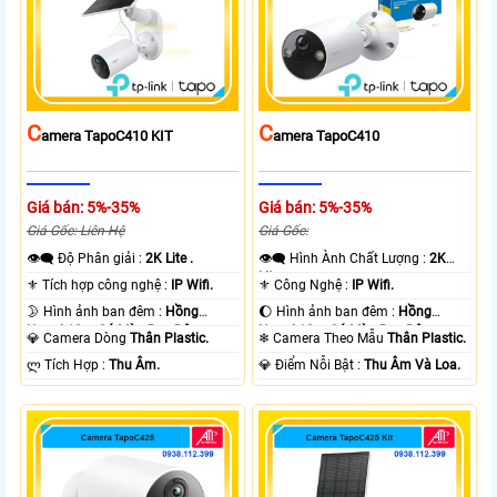
C
C
Amera TapoC410 KIT
Amera TapoC410
Giá bán: 5%-35%
Giá bán: 5%-35%
Giá Gốc: Liên Hệ
Giá Gốc:
👁️‍🗨 Độ Phân giải :
2K Lite .
👁️‍🗨 Hình Ành Chất Lượng :
2K
Lite .
⚜️ Tích hợp công nghệ :
IP Wifi.
⚜️ Công Nghệ :
IP Wifi.
🌛 Hình ảnh ban đêm :
Hồng
🌔 Hình ảnh ban đêm :
Hồng
Ngoại 10m Có Màu Ban Ðêm.
Ngoại 10m Có Màu Ban Ðêm.
💎 Camera Dòng
Thân Plastic.
❄ Camera Theo Mẫu
Thân Plastic.
️ლ Tích Hợp :
Thu Âm.
️💎 Điểm Nỗi Bật :
Thu Âm Và Loa.