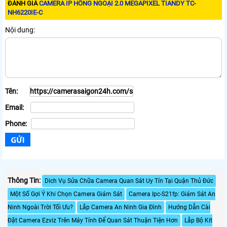
ĐÁNH GIÁ
CAMERA IP HỒNG NGOẠI 2.0 MEGAPIXEL TIANDY TC-
NH6220IE-C
Nội dung:
Tên:
Email:
Phone:
Thông Tin:
Dich Vụ Sửa Chữa Camera Quan Sát Uy Tín Tại Quận Thủ Đức
Một Số Gợi Ý Khi Chọn Camera Giám Sát
Camera Ipc-S21fp: Giám Sát An
Ninh Ngoài Trời Tối Ưu?
Lắp Camera An Ninh Gia Đình
Hướng Dẫn Cài
Đặt Camera Ezviz Trên Máy Tính Để Quan Sát Thuận Tiện Hơn
Lắp Bộ Kit