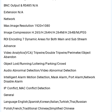
BNC Output & RS485
N/A
Extension
N/A
Network
Max.Image Resolution
1920×1080
Image Compression
H.265/H.264H/H.264M/H.264B/MJPEG
ROI Encoding
7 Dynamic Areas for Both Main and Sub Stream
Advance
Video Analytics(VCA)
Tripwire/Double Tripwire/Perimeter/Object
Abandon
Object Lost/Running/Loitering/Parking/Crowd
Audio Abnormal Detection/Video Abnormal Detection
Intelligent Alarm
Motion Detection, Mask Alarm, Port Alarm,Network
Disable Alarm
IP Conflict, MAC Conflict Detection
General
Language
English,Spanish,Korean,Italian,Turkish,Thai,Russian
Polish,French,Traditional Chinese,Simplified Chinese