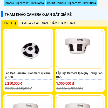
Camera Fujicam WF-X2104MA
Bộ Kit Camera Fujicam WF-X2108MA
THAM KHẢO CAMERA QUAN SÁT GIÁ RẺ
CÙNG LOẠI
CAMERA 2K 4K
SẢN PHẨM THAM KHẢO
Lắp Đặt Camera Quan Sát Fujicam
Lắp Đặt Camera Ip Ngụy Trang Báo
Ip 360
Khói
2,250,000 ₫
1,300,000 ₫
Giá Gốc: 2,250,000 ₫
Giá Gốc: 1,450,000 ₫