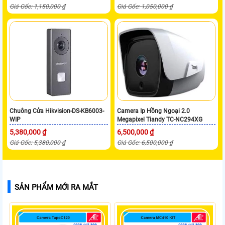
Giá Gốc: 1,150,000 ₫
Giá Gốc: 1,050,000 ₫
Chuông Cửa Hikvision-DS-KB6003-
Camera Ip Hồng Ngoại 2.0
WIP
Megapixel Tiandy TC-NC294XG
5,380,000 ₫
6,500,000 ₫
Giá Gốc: 5,380,000 ₫
Giá Gốc: 6,500,000 ₫
SẢN PHẨM MỚI RA MẮT