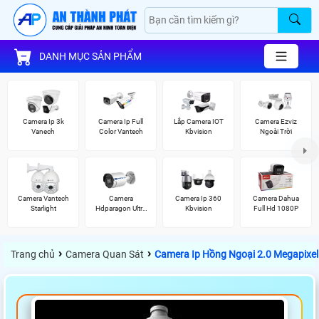
DANH MỤC SẢN PHẨM
Camera Ip 3k
Camera Ip Full
Lắp Camera IOT
Camera Ezviz
Vanech
Color Vantech
Kbvision
Ngoài Trời
Camera Vantech
Camera
Camera Ip 360
Camera Dahua
Starlight
Hdparagon Ultra
Kbvision
Full Hd 1080P
2K
›
›
Trang chủ
Camera Quan Sát
Camera Ip Hồng Ngoại 2.0 Megapixe