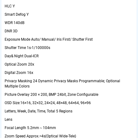
HLC
Y
Smart Defog
Y
WDR
140dB
DNR
3D
Exposure Mode
Auto/ Manual/ Iris First/ Shutter First
Shutter Time
1s-1/100000s
Day& Night
Dual-ICR
Optical Zoom
20x
Digital Zoom
16x
Privacy Masking
24 Dynamic Privacy Masks Programmable; Optional
Multiple Colors
Picture Overlay
200 × 200, BMP 24bit, Zone Configurable
OSD
Size:16×16, 32×32, 24×24, 48×48, 64×64, 96×96
Letters, Week, Date, Time, Total 5 Regions
Lens
Focal Length
5.2mm～104mm
Zoom Speed
Approx.<4s(Optical Wide-Tele)