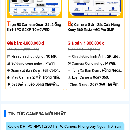
T
B
Rọn Bộ Camera Quan Sát 2 Ống
Ộ Camera Giám Sát Cửa Hàng
Kính IPC-S2XP-10M0WED
Xoay 360 Ezviz H6C Pro 3MP
Giá bán: 4,800,000 ₫
Giá bán: 4,800,000 ₫
Giá Gốc: 6,800,000 ₫
Giá Gốc: 6,200,000 ₫
🦉 Hình ảnh chất lượng :
10 MP.
️👀 Chất lượng hình Ảnh :
2K Lite .
🕉️ Sử dụng công nghệ :
IP Wifi.
⚒ Camera Công nghệ :
IP Wifi.
❈ Giám sát Ban Đêm :
Full Color
🔅 Tầm Xa Ban Đêm :
Hồng Ngoại
20m Có Màu Ban Ðêm.
10m Hồng Ngoại Smart IR.
🐜 Mẫu Camera
2 Mắt Trong Nhà.
💦 Loại Camera
Xoay 360.
️🔔 Đặt Điểm :
Báo Động Chuyển
️ƒ Chức Năng :
Xoay 360 Thu Âm.
Động.
TIN TỨC CAMERA MỚI NHẤT
Review DH-IPC-HFW1230DT-STW Camera Không Dây Ngoài Trời Bán