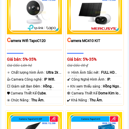
C
C
Amera Wifi TapoC120
Amera MC410 KIT
Giá bán: 5%-35%
Giá bán: 5%-35%
Giá Gốc: Liên hệ
Giá Gốc: 00 ₫
🔅 Chất lượng hình Ảnh :
Ultra 2k +
🔆 Hình Ảnh Sắc nét :
FULL HD
.
1080P .
👍 Camera Công nghệ :
IP Wifi.
🌠 Công Nghệ Hình Ảnh :
IP.
💥 Giám sát Ban Đêm :
Hồng
⭐ Khi xem thiếu sáng :
Hồng Ngoại
Ngoại 10m Hồng Ngoại SMD.
10m Hồng Ngoại SMD.
🛡 Camera Thiết Kế
Cube.
🕸️ Camera Thiết Kế
Dome Kim loại
+ Nhựa.
️☣️ Chức Năng :
Thu Âm.
️✔️ Khả Năng :
Thu Âm.