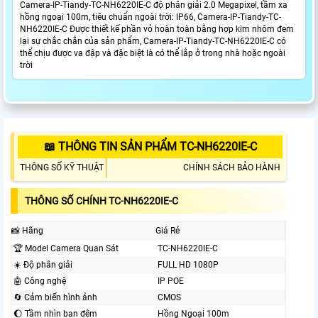
Camera-IP-Tiandy-TC-NH6220IE-C độ phân giải 2.0 Megapixel, tầm xa
hồng ngoại 100m, tiêu chuẩn ngoài trời: IP66, Camera-IP-Tiandy-TC-
NH6220IE-C Được thiết kế phần vỏ hoàn toàn bằng hợp kim nhôm đem
lại sự chắc chắn của sản phẩm, Camera-IP-Tiandy-TC-NH6220IE-C có
thể chịu được va đập và đặc biệt là có thể lắp ở trong nhà hoặc ngoài
trời
📖 THÔNG TIN SẢN PHẨM TC-NH6220IE-C
THÔNG SỐ KỸ THUẬT
CHÍNH SÁCH BẢO HÀNH
THÔNG SỐ CHÍNH TC-NH6220IE-C
📸 Hãng
Giá Rẻ
️🏆 Model Camera Quan Sát
TC-NH6220IE-C
☀️ Độ phân giải
FULL HD 1080P
🤖️ Công nghệ
IP POE
🔄 Cảm biến hình ảnh
CMOS
🌔 Tầm nhìn ban đêm
Hồng Ngoại 100m