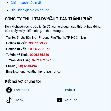
Chính sách bảo mật
Điều kiện giao dịch chung
CÔNG TY TNHH TM-DV ĐẦU TƯ AN THÀNH PHÁT
Đơn vị chuyên cung cấp & lắp đặt camera quan sát, thiết bị báo động,
báo cháy, máy chấm công, thiết bị mạng, ...
Trụ Sở:
51 Lũy Bán Bích, Phường Phú Thạnh, TP. Hồ Chí Minh
0938.11.23.99
Hotline Tư Vấn:
0906.72.73.77
Hotline Tư Vấn 1:
0906.855.330
Tư Vấn Kỹ Thuật:
0902.452.577
Tư Vấn Mua Hàng:
(028) 6688.4949
CSKH:
Email:
congngheanthanhphat@gmail.com
Kết nối với chúng tôi
Facebook
Twitter
Tiktok
Youtube