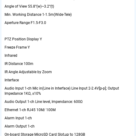
Angle of View
55.8°(w)~3.2°(t)
Min. Working Distance
1-1.5m(Wide-Tele)
Aperture Range
F1.5-F3.0
PTZ Position Display
Y
Freeze Frame
Y
Infrared
IR Distance
100m
IR Angle
Adjustable by Zoom
Interface
Audio Input
1-ch Mic in(Line in Interface) Line Input 2-2.4V[p-p]; Output
Impedance 1KΩ, ±10%
Audio Output
1-ch Line level, Impendance: 600Ω
Ethernet
1-ch RJ45 10M/ 100M
Alarm Input
1-ch
Alarm Output
1-ch
On-board Storage
MicroSD Card Slot,up to 128GB