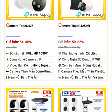
C
C
Amera TapoC425
Amera TapoC425 Kit
Giá bán: 5%-35%
Giá bán: 5%-35%
Giá Gốc:
Giá Gốc: Liên Hệ
️👀 Độ sắc nét :
FULL HD 1080P .
💯 Chất lượng hình :
2K Lite .
⚜️ Công Nghệ Camera :
IP.
🌠 Công Nghệ Sử Dụng :
IP Wifi.
🌙 Video Ban Đêm :
Hồng Ngoại
🔴 Xem ban đêm :
Hồng Ngoại
10m Hồng Ngoại SMD.
15m Có Màu Ban Ðêm.
👑 Camera Theo Mẫu
Dome Kim
⛓ Camera Theo Mẫu
Thân Plastic.
loại + Nhựa.
️ƒ Điểm Nỗi Bật :
Thu Âm.
️☣️ Điểm Nỗi Bật :
Thu Âm Và Loa.