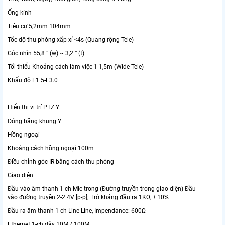
Ống kính
Tiêu cự 5,2mm 104mm
Tốc độ thu phóng xấp xỉ <4s (Quang rộng-Tele)
Góc nhìn 55,8 ° (w) ~ 3,2 ° (t)
Tối thiểu Khoảng cách làm việc 1-1,5m (Wide-Tele)
Khẩu độ F1.5-F3.0
Hiển thị vị trí PTZ Y
Đóng băng khung Y
Hồng ngoại
Khoảng cách hồng ngoại 100m
Điều chỉnh góc IR bằng cách thu phóng
Giao diện
Đầu vào âm thanh 1-ch Mic trong (Đường truyền trong giao diện) Đầu
vào đường truyền 2-2.4V [p-p]; Trở kháng đầu ra 1KΩ, ± 10%
Đầu ra âm thanh 1-ch Line Line, Impendance: 600Ω
Ethernet 1-ch dây 10M / 100M