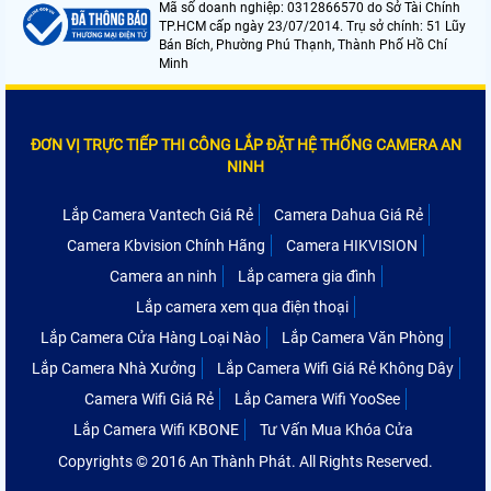
Mã số doanh nghiệp: 0312866570 do Sở Tài Chính
TP.HCM cấp ngày 23/07/2014. Trụ sở chính: 51 Lũy
Bán Bích, Phường Phú Thạnh, Thành Phố Hồ Chí
Minh
ĐƠN VỊ TRỰC TIẾP THI CÔNG LẮP ĐẶT HỆ THỐNG CAMERA AN
NINH
Lắp Camera Vantech Giá Rẻ
Camera Dahua Giá Rẻ
Camera Kbvision Chính Hãng
Camera HIKVISION
Camera an ninh
Lắp camera gia đình
Lắp camera xem qua điện thoại
Lắp Camera Cửa Hàng Loại Nào
Lắp Camera Văn Phòng
Lắp Camera Nhà Xưởng
Lắp Camera Wifi Giá Rẻ Không Dây
Camera Wifi Giá Rẻ
Lắp Camera Wifi YooSee
Lắp Camera Wifi KBONE
Tư Vấn Mua Khóa Cửa
Copyrights © 2016 An Thành Phát. All Rights Reserved.