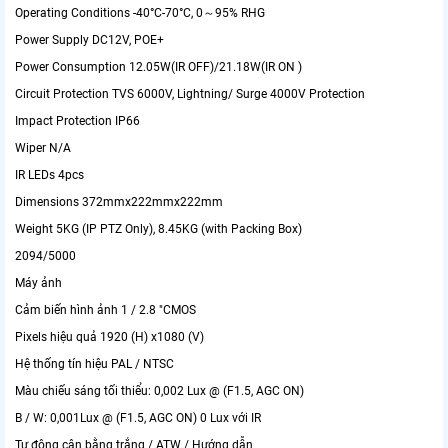
Operating Conditions
-40°C-70°C, 0～95% RHG
Power Supply
DC12V, POE+
Power Consumption
12.05W(IR OFF)/21.18W(IR ON )
Circuit Protection
TVS 6000V, Lightning/ Surge 4000V Protection
Impact Protection
IP66
Wiper
N/A
IR LEDs
4pcs
Dimensions
372mmx222mmx222mm
Weight
5KG (IP PTZ Only), 8.45KG (with Packing Box)
2094/5000
Máy ảnh
Cảm biến hình ảnh 1 / 2.8 "CMOS
Pixels hiệu quả 1920 (H) x1080 (V)
Hệ thống tín hiệu PAL / NTSC
Màu chiếu sáng tối thiểu: 0,002 Lux @ (F1.5, AGC ON)
B / W: 0,001Lux @ (F1.5, AGC ON) 0 Lux với IR
Tự động cân bằng trắng / ATW / Hướng dẫn