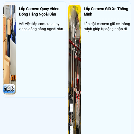
Lắp Camera Quay Video
Lắp Camera Giữ Xe Thông
Đóng Hàng Ngoài Sàn
Minh
Với việc lắp camera quay
Lắp đặt camera giữ xe thông
video đóng hàng ngoài sàn
minh giúp tự động nhận diện
thì đây là một giải pháp
biển số nâng cao tính bảo
camera cực kì cần thiết cho
mật tài sản giảm thiểu tình
các shop kinh doanh online
trạng ùn tắc tại cửa ra vào
đều nên sử dụng để có thể
và cắt giảm chi phí thuê
bảo vệ quyền lợi shop tránh
nhân viên giữ xe
được các tình trạng bị đánh
mất cắp hàng hóa