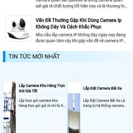
Camera quan sát questek là dong camera quan
sát giá rẻ chất lượng tốt hiện nay và là thương hiệu
Camera hàng đầu Đài Loan , có trụ sở chính tại Đài
Loan, sau 30 năm thành lập và...
Vấn Đề Thường Gặp Khi Dùng Camera Ip
Không Dây Và Cách Khắc Phục
Nhu cầu lắp camera IP không dây ngày nay đang
được quan tâm vậy khi gặp vấn đề về camera IP
thì ta sẽ có hướng giải quyết như nào.
TIN TỨC MỚI NHẤT
Lắp Camera Kho Hàng Trọn
Lắp Đặt Camera Bãi Xe
Gói Giá Tốt
Lắp trọn gói camera kho
Lắp Đặt Camera Bãi Xe Là
hàng trọn gói giá rẻ chỉ từ 4
trang bị hệ thống camera
triệu đồng sở hữu ngày trọn
nhận diện biển số tại khu
bộ gồm 4 camera, 1 đầu ghi
vực cổng của các bãi giữ xe
hình, ổ cứng, switch mang
kết hợp với phần mềm quản
đến giải pháp giám sát kho
lý để ghi nhận lượt xe ra vào
hàng 24/7 ổn định với độ
chụp hình thông tin xe và