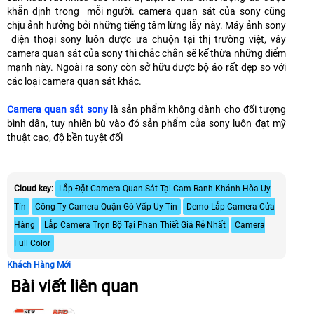
khẵn định trong mỗi người. camera quan sát của sony cũng
chịu ảnh hưởng bởi những tiếng tâm lừng lẫy này. Máy ảnh sony
điện thoại sony luôn được ưa chuộn tại thị trường việt, vây
camera quan sát của sony thì chắc chắn sẽ kế thừa những điểm
mạnh này. Ngoài ra sony còn sở hữu được bộ áo rất đẹp so với
các loại camera quan sát khác.
Camera quan sát sony
là sản phẩm không dành cho đối tượng
bình dân, tuy nhiên bù vào đó sản phẩm của sony luôn đạt mỹ
thuật cao, độ bền tuyệt đối
Cloud key:
Lắp Đặt Camera Quan Sát Tại Cam Ranh Khánh Hòa Uy
Tín
Công Ty Camera Quận Gò Vấp Uy Tín
Demo Lắp Camera Cửa
Hàng
Lắp Camera Trọn Bộ Tại Phan Thiết Giá Rẻ Nhất
Camera
Full Color
Khách Hàng Mới
Bài viết liên quan