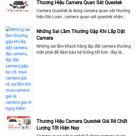
Thương Hiệu Camera Quan Sát Questek
Camera Questek là dòng camera quan sát thương
hiệu Đài Loan , camera quan sát questek nhận
những chứng nhận quốc tế CE,FCC ,RoHS và CMA
sản phẩm camera quan sát questek hướng đến...
Những Sai Lầm Thường Gặp Khi Lắp Dặt
Camera
Những sai lầm khách hàng lắp đặt camera thường
mắt phải để đảm bảo hệ thống tốt hơn. đây là
những lời khuyên trước khi lắp đặt camera quan
sát mà khách hàng không nên bỏ qua để có hệ
thống camera quan sát ổn định
Thương Hiệu Camera Questek Giá Rẻ Chất
Lượng Tốt Hiện Nay