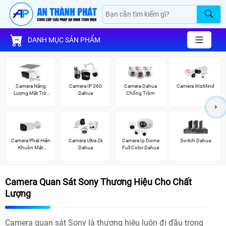
DANH MỤC SẢN PHẨM
Camera Năng
Camera IP 360
Camera Dahua
Camera WizMind
Lượng Mặt Trời
Dahua
Chống Trộm
Dahua
Camera Phát Hiện
Camera Ultra 2k
Camera Ip Dome
Switch Dahua
Khuôn Mặt
Dahua
Full Color Dahua
Dahua
Camera Quan Sát Sony Thương Hiệu Cho Chất
Lượng
Camera quan sát Sony là thương hiệu luôn đi đầu trong