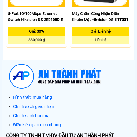
8-Port 10/100Mbps Ethernet
Máy Chấm Công Nhận Diên
Switch Hikvision DS-3E0108D-E
Khuôn Mặt Hikvision DS-K1T331
Giá: 30%
Giá: Liên hệ
380,000 ₫
Liên hệ
Hình thức mua hàng
Chính sách giao nhận
Chính sách bảo mật
Điều kiện giao dịch chung
CÔNG TY TNHH TM-DV ĐẦU TƯ AN THÀNH PHÁT