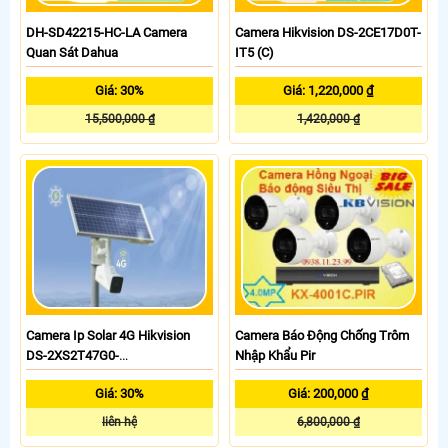
DH-SD42215-HC-LA Camera
Camera Hikvision DS-2CE17D0T-
Quan Sát Dahua
IT5 (C)
Giá: 30%
Giá: 1,220,000 ₫
15,500,000 ₫
1,420,000 ₫
Camera Ip Solar 4G Hikvision
Camera Báo Động Chống Trôm
DS-2XS2T47G0-
Nhập Khẩu Pir
LDH/4G/C18S40
Giá: 30%
Giá: 200,000 ₫
liên hệ
6,800,000 ₫