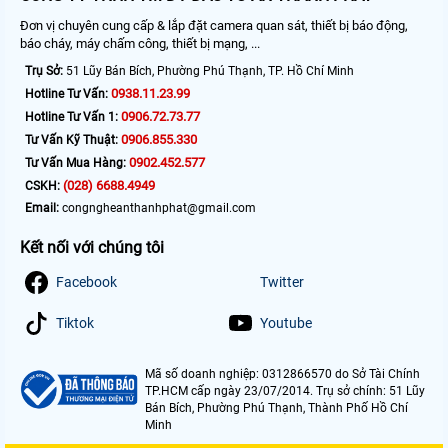
Đơn vị chuyên cung cấp & lắp đặt camera quan sát, thiết bị báo động,
báo cháy, máy chấm công, thiết bị mạng, ...
Trụ Sở:
51 Lũy Bán Bích, Phường Phú Thạnh, TP. Hồ Chí Minh
0938.11.23.99
Hotline Tư Vấn:
0906.72.73.77
Hotline Tư Vấn 1:
0906.855.330
Tư Vấn Kỹ Thuật:
0902.452.577
Tư Vấn Mua Hàng:
(028) 6688.4949
CSKH:
Email:
congngheanthanhphat@gmail.com
Kết nối với chúng tôi
Facebook
Twitter
Tiktok
Youtube
Mã số doanh nghiệp: 0312866570 do Sở Tài Chính
TP.HCM cấp ngày 23/07/2014. Trụ sở chính: 51 Lũy
Bán Bích, Phường Phú Thạnh, Thành Phố Hồ Chí
Minh