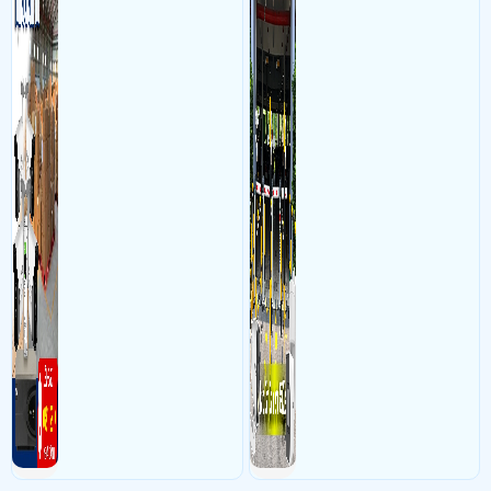
sắc nét cao
biển số lưu trực tiếp về máy
tinh trạm để nhân viên tiện
đối soát, tính tiền xe xe ra
khỏi bãi