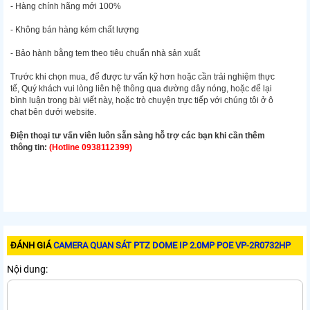
- Hàng chính hãng mới 100%
- Không bán hàng kém chất lượng
- Bảo hành bằng tem theo tiêu chuẩn nhà sản xuất
Trước khi chọn mua, để được tư vấn kỹ hơn hoặc cần trải nghiệm thực
tế, Quý khách vui lòng liên hệ thông qua đường dây nóng, hoặc để lại
bình luận trong bài viết này, hoặc trò chuyện trực tiếp với chúng tôi ở ô
chat bên dưới website.
Điện thoại tư vấn viên luôn sẵn sàng hỗ trợ các bạn khi cần thêm
thông tin:
(Hotline 0938112399)
ĐÁNH GIÁ
CAMERA QUAN SÁT PTZ DOME IP 2.0MP POE VP-2R0732HP
Nội dung: