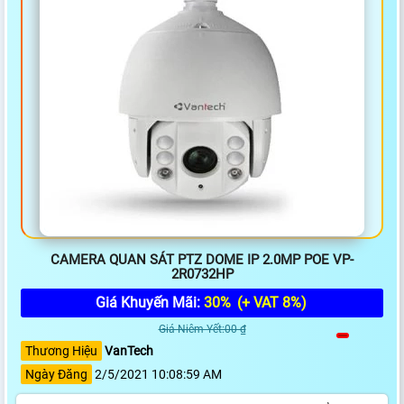
CAMERA QUAN SÁT PTZ DOME IP 2.0MP POE VP-
2R0732HP
Giá Khuyến Mãi:
30%
(+ VAT 8%)
Giá Niêm Yết:00 ₫
Thương Hiệu
VanTech
Ngày Đăng
2/5/2021 10:08:59 AM