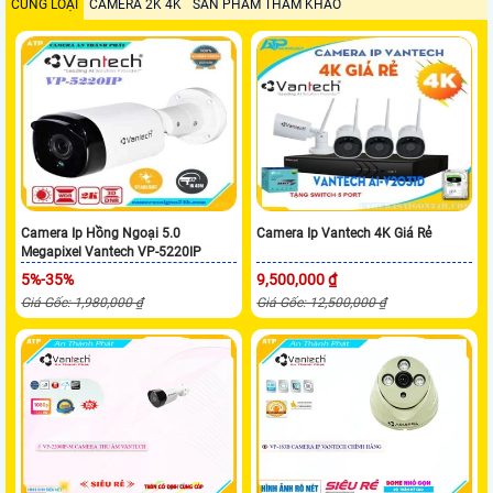
CÙNG LOẠI
CAMERA 2K 4K
SẢN PHẨM THAM KHẢO
Camera Ip Hồng Ngoại 5.0
Camera Ip Vantech 4K Giá Rẻ
Megapixel Vantech VP-5220IP
5%-35%
9,500,000 ₫
Giá Gốc: 1,980,000 ₫
Giá Gốc: 12,500,000 ₫