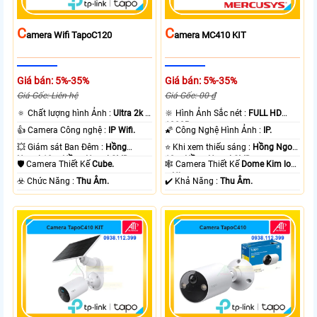
C
C
Amera Wifi TapoC120
Amera MC410 KIT
Giá bán: 5%-35%
Giá bán: 5%-35%
Giá Gốc: Liên hệ
Giá Gốc: 00 ₫
🔅 Chất lượng hình Ảnh :
Ultra 2k +
🔆 Hình Ảnh Sắc nét :
FULL HD
.
1080P .
👍 Camera Công nghệ :
IP Wifi.
🌠 Công Nghệ Hình Ảnh :
IP.
💥 Giám sát Ban Đêm :
Hồng
⭐ Khi xem thiếu sáng :
Hồng Ngoại
Ngoại 10m Hồng Ngoại SMD.
10m Hồng Ngoại SMD.
🛡 Camera Thiết Kế
Cube.
🕸️ Camera Thiết Kế
Dome Kim loại
+ Nhựa.
️☣️ Chức Năng :
Thu Âm.
️✔️ Khả Năng :
Thu Âm.