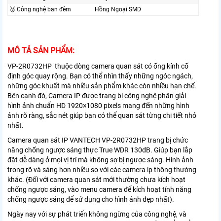
🥈️ Công nghệ ban đêm
Hồng Ngoại SMD
MÔ TẢ SẢN PHẨM:
VP-2R0732HP
thuộc dòng camera quan sát có ống kính cố
định góc quay rộng. Bạn có thể nhìn thấy những ngóc ngách,
những góc khuất mà nhiều sản phẩm khác còn nhiều hạn chế.
Bên cạnh đó, Camera IP được trang bị công nghệ phân giải
hình ảnh chuẩn HD 1920×1080 pixels mang đến những hình
ảnh rõ ràng, sắc nét giúp bạn có thể quan sát từng chi tiết nhỏ
nhất.
Camera quan sát IP VANTECH VP-2R0732HP trang bị chức
năng chống ngược sáng thực True WDR 130dB. Giúp bạn lắp
đặt dễ dàng ở mọi vị trí mà không sợ bị ngược sáng. Hình ảnh
trong rõ và sáng hơn nhiều so với các camera ip thông thường
khác. (Đối với camera quan sát mới thường chưa kích hoạt
chống ngược sáng, vào menu camera để kích hoạt tính năng
chống ngược sáng để sử dụng cho hình ảnh đẹp nhất).
Ngày nay với sự phát triển không ngừng của công nghệ, và