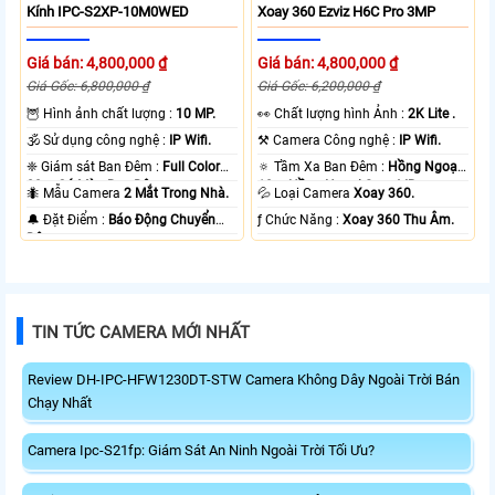
Kính IPC-S2XP-10M0WED
Xoay 360 Ezviz H6C Pro 3MP
Giá bán: 4,800,000 ₫
Giá bán: 4,800,000 ₫
Giá Gốc: 6,800,000 ₫
Giá Gốc: 6,200,000 ₫
🦉 Hình ảnh chất lượng :
10 MP.
️👀 Chất lượng hình Ảnh :
2K Lite .
🕉️ Sử dụng công nghệ :
IP Wifi.
⚒ Camera Công nghệ :
IP Wifi.
❈ Giám sát Ban Đêm :
Full Color
🔅 Tầm Xa Ban Đêm :
Hồng Ngoại
20m Có Màu Ban Ðêm.
10m Hồng Ngoại Smart IR.
🐜 Mẫu Camera
2 Mắt Trong Nhà.
💦 Loại Camera
Xoay 360.
️🔔 Đặt Điểm :
Báo Động Chuyển
️ƒ Chức Năng :
Xoay 360 Thu Âm.
Động.
TIN TỨC CAMERA MỚI NHẤT
Review DH-IPC-HFW1230DT-STW Camera Không Dây Ngoài Trời Bán
Chạy Nhất
Camera Ipc-S21fp: Giám Sát An Ninh Ngoài Trời Tối Ưu?