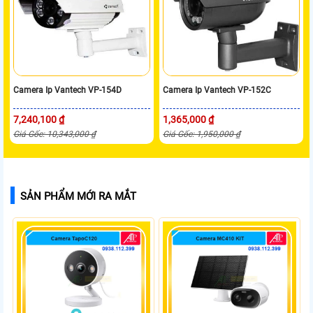
Camera Ip Vantech VP-154D
Camera Ip Vantech VP-152C
7,240,100 ₫
1,365,000 ₫
Giá Gốc: 10,343,000 ₫
Giá Gốc: 1,950,000 ₫
SẢN PHẨM MỚI RA MẮT