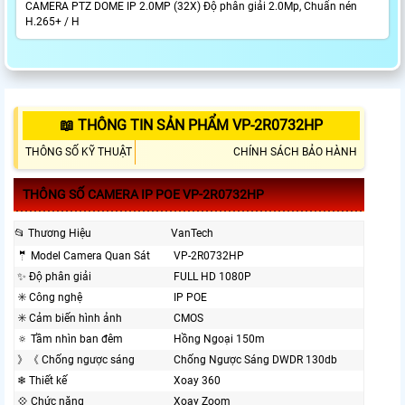
CAMERA PTZ DOME IP 2.0MP (32X) Độ phân giải 2.0Mp, Chuẩn nén
H.265+ / H
📖 THÔNG TIN SẢN PHẨM VP-2R0732HP
THÔNG SỐ KỸ THUẬT
CHÍNH SÁCH BẢO HÀNH
THÔNG SỐ CAMERA IP POE VP-2R0732HP
📂 Thương Hiệu
VanTech
🤵 Model Camera Quan Sát
VP-2R0732HP
✨ Độ phân giải
FULL HD 1080P
✳️ Công nghệ
IP POE
✳️ Cảm biến hình ảnh
CMOS
🔅 Tầm nhìn ban đêm
Hồng Ngoại 150m
》《 Chống ngược sáng
Chống Ngược Sáng DWDR 130db
❄ Thiết kế
Xoay 360
💠 Chức năng
Xoay Zoom