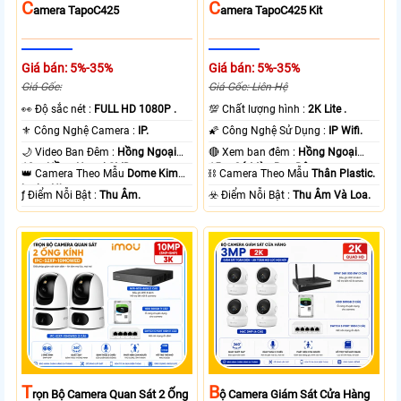
C
C
Amera TapoC425
Amera TapoC425 Kit
Giá bán: 5%-35%
Giá bán: 5%-35%
Giá Gốc:
Giá Gốc: Liên Hệ
️👀 Độ sắc nét :
FULL HD 1080P .
💯 Chất lượng hình :
2K Lite .
⚜️ Công Nghệ Camera :
IP.
🌠 Công Nghệ Sử Dụng :
IP Wifi.
🌙 Video Ban Đêm :
Hồng Ngoại
🔴 Xem ban đêm :
Hồng Ngoại
10m Hồng Ngoại SMD.
15m Có Màu Ban Ðêm.
👑 Camera Theo Mẫu
Dome Kim
⛓ Camera Theo Mẫu
Thân Plastic.
loại + Nhựa.
️ƒ Điểm Nỗi Bật :
Thu Âm.
️☣️ Điểm Nỗi Bật :
Thu Âm Và Loa.
T
B
Rọn Bộ Camera Quan Sát 2 Ống
Ộ Camera Giám Sát Cửa Hàng