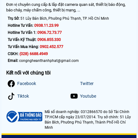
Đơn vị chuyên cung cấp & lắp đặt camera quan sát, thiết bị báo động,
báo cháy, máy chấm công, thiết bị mạng, ...
Trụ Sở:
51 Lũy Bán Bích, Phường Phú Thạnh, TP. Hồ Chí Minh
0938.11.23.99
Hotline Tư Vấn:
0906.72.73.77
Hotline Tư Vấn 1:
0906.855.330
Tư Vấn Kỹ Thuật:
0902.452.577
Tư Vấn Mua Hàng:
(028) 6688.4949
CSKH:
Email:
congngheanthanhphat@gmail.com
Kết nối với chúng tôi
Facebook
Twitter
Tiktok
Youtube
Mã số doanh nghiệp: 0312866570 do Sở Tài Chính
TP.HCM cấp ngày 23/07/2014. Trụ sở chính: 51 Lũy
Bán Bích, Phường Phú Thạnh, Thành Phố Hồ Chí
Minh