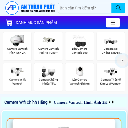
DANH MỤC SẢN PHẨM
Camera Vantech
Camera Vantech
Bán Camera
Camera Có
Hình Ảnh 2K
Full Hd 1080P
Vantech 360
Chống Ngược
Sáng Vantech
Camera Ip 4k
Camera Chống
Lắp Camera
Camera Thết Kế
Vantech
Nhiễu Tốt
Vantech Ghi Âm
Kim Loại Vantech
Vantech
Camera Wifi Chính Hãng
Camera Vantech Hình Ảnh 2K