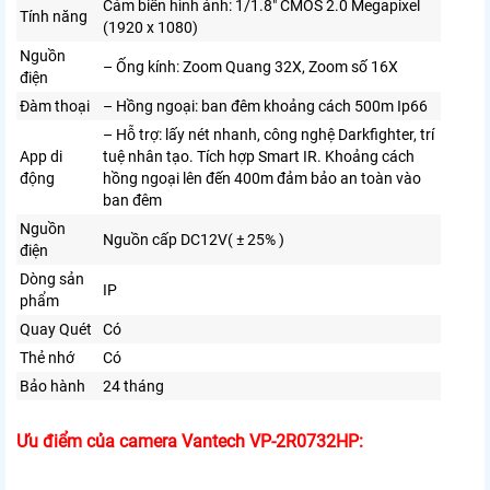
Cảm biến hình ảnh: 1/1.8″ CMOS 2.0 Megapixel
Tính năng
(1920 x 1080)
Nguồn
– Ống kính: Zoom Quang 32X, Zoom số 16X
điện
Đàm thoại
– Hồng ngoại: ban đêm khoảng cách 500m Ip66
– Hỗ trợ: lấy nét nhanh, công nghệ Darkfighter, trí
App di
tuệ nhân tạo. Tích hợp Smart IR. Khoảng cách
động
hồng ngoại lên đến 400m đảm bảo an toàn vào
ban đêm
Nguồn
Nguồn cấp DC12V( ± 25% )
điện
Dòng sản
IP
phẩm
Quay Quét
Có
Thẻ nhớ
Có
Bảo hành
24 tháng
Ưu điểm của camera Vantech VP-2R0732HP: