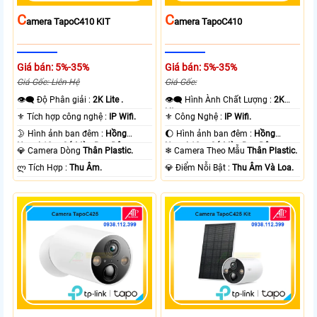
C
C
Amera TapoC410 KIT
Amera TapoC410
Giá bán: 5%-35%
Giá bán: 5%-35%
Giá Gốc: Liên Hệ
Giá Gốc:
👁️‍🗨 Độ Phân giải :
2K Lite .
👁️‍🗨 Hình Ành Chất Lượng :
2K
Lite .
⚜️ Tích hợp công nghệ :
IP Wifi.
⚜️ Công Nghệ :
IP Wifi.
🌛 Hình ảnh ban đêm :
Hồng
🌔 Hình ảnh ban đêm :
Hồng
Ngoại 10m Có Màu Ban Ðêm.
Ngoại 10m Có Màu Ban Ðêm.
💎 Camera Dòng
Thân Plastic.
❄ Camera Theo Mẫu
Thân Plastic.
️ლ Tích Hợp :
Thu Âm.
️💎 Điểm Nỗi Bật :
Thu Âm Và Loa.