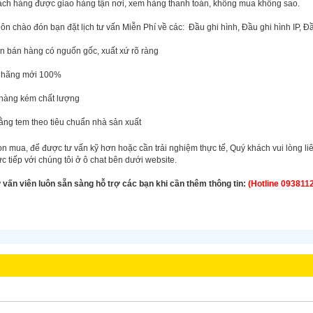
hách hàng được giao hàng tận nơi, xem hàng thanh toán, không mua không sao.
uôn chào đón bạn đặt lịch tư vấn Miễn Phí về các: Đầu ghi hình, Đầu ghi hình IP, Đầ
ôn bán hàng có nguốn gốc, xuất xứ rõ ràng
h hãng mới 100%
hàng kém chất lượng
ằng tem theo tiêu chuẩn nhà sản xuất
n mua, để được tư vấn kỹ hơn hoặc cần trải nghiệm thực tế, Quý khách vui lòng li
ực tiếp với chúng tôi ở ô chat bên dưới website.
ư vấn viên luôn sẵn sàng hỗ trợ các bạn khi cần thêm thông tin:
(Hotline 093811