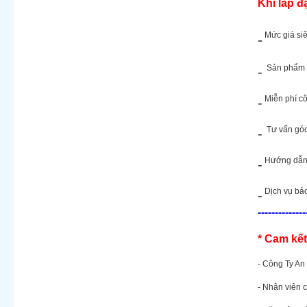
Khi lắp đ
Mức giá siê
-
Sản phẩm 
-
Miễn phí cô
-
Tư vấn góc
-
Hướng dẫn s
-
Dịch vụ bảo
-
--------------
* Cam kế
- Công Ty An 
- Nhân viên 