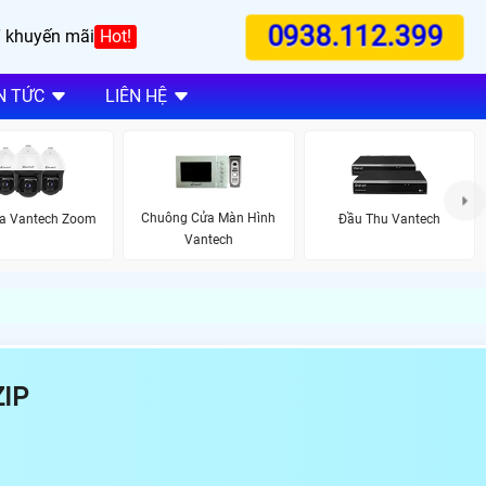
0938.112.399
 khuyến mãi
Hot!
N TỨC
LIÊN HỆ
Chuông Cửa Màn Hình
a Vantech Zoom
Đầu Thu Vantech
Vantech
IP