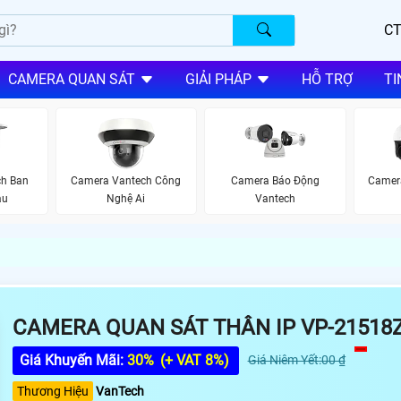
CT
CAMERA QUAN SÁT
GIẢI PHÁP
HỖ TRỢ
TI
h Ban
Camera Vantech Công
Camer
Camera Báo Động
àu
Nghệ Ai
Vantech
CAMERA QUAN SÁT THÂN IP VP-21518Z
Giá Khuyến Mãi:
30%
(+ VAT 8%)
Giá Niêm Yết:00 ₫
Thương Hiệu
VanTech