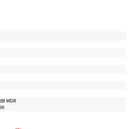
0dB WDR
P66