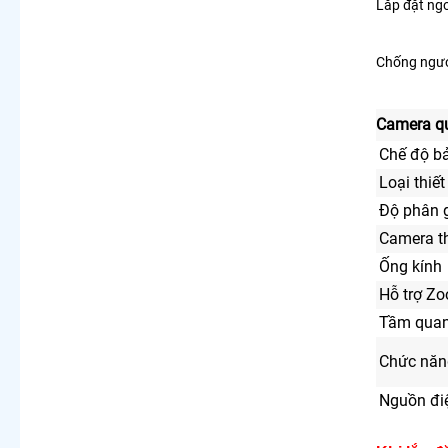
Lắp đặt ngo
Chống ngượ
Camera q
Chế độ b
Loại thiết
Độ phân g
Camera th
Ống kính
Hỗ trợ Z
Tầm quan
Chức năng
Nguồn đi