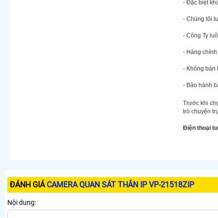
- Đặc biệt k
- Chúng tôi l
- Công Ty lu
- Hàng chín
- Không bán 
- Bảo hành b
Trước khi chọ
trò chuyện tr
Điện thoại t
ĐÁNH GIÁ
CAMERA QUAN SÁT THÂN IP VP-21518ZIP
Nội dung: