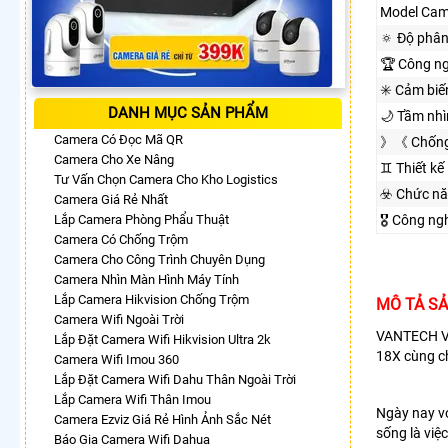
Model Cam
🔅 Độ phân
🏆 Công n
✳️ Cảm biế
DANH MỤC SẢN PHẨM
🌙 Tầm nh
Camera Có Đọc Mã QR
》《 Chống
Camera Cho Xe Nâng
♊ Thiết kế
Tư Vấn Chọn Camera Cho Kho Logistics
☣️ Chức n
Camera Giá Rẻ Nhất
Lắp Camera Phòng Phẩu Thuật
🎖️ Công n
Camera Có Chống Trộm
Camera Cho Công Trình Chuyên Dụng
Camera Nhìn Màn Hình Máy Tính
Lắp Camera Hikvision Chống Trộm
MÔ TẢ S
Camera Wifi Ngoài Trời
VANTECH VP
Lắp Đặt Camera Wifi Hikvision Ultra 2k
18X cùng c
Camera Wifi Imou 360
Lắp Đặt Camera Wifi Dahu Thân Ngoài Trời
Lắp Camera Wifi Thân Imou
Ngày nay vớ
Camera Ezviz Giá Rẻ Hình Ảnh Sắc Nét
sống là việ
Báo Gia Camera Wifi Dahua