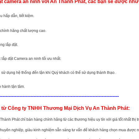
ặt camera an ninh với An Thành Phát, các bạn sẽ được nhữ
u hấp dẫn, tiết kiệm.
chính hãng chất lượng cao.
ng lắp đặt.
 lắp đặt Camera an ninh tối ưu nhất.
ử dụng hệ thống đến tận khi Quý khách có thể sử dụng thành thạo.
 hành tận tâm.
-----------------------------------------------------------------------------
t từ Công ty TNHH Thương Mại Dịch Vụ An Thành Phát:
Thành Phát chỉ bán hàng chính hãng từ các thương hiệu uy tín với giá tốt nhất thị 
chuyên nghiệp, giàu kinh nghiệm sẵn sàng tư vấn để khách hàng chọn mua được n