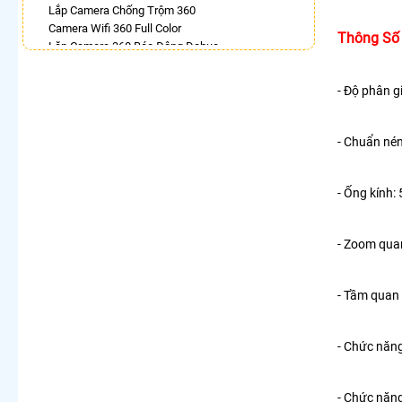
Lắp Camera Chống Trộm 360
Camera Wifi 360 Full Color
Thông Số 
Lăp Camera 360 Báo Động Dahua
Camera 360 Độ Hikvision
Camera Imou Xoay 360
- Độ phân g
Camera Wifi 360 Full Color Dahua
Camera Wifi Ebitcam Xoay 360 Độ
Camera 360 Imou Báo Động
- Chuẩn nén
LẮP CAMERA THEO NHU CẦU
Lắp Camera Văn Phòng Giá Rẻ
- Ống kính:
Lắp Camera Nhà Xưởng Giá Rẻ
Lắp Camera Gia Đình Giá Rẻ
- Zoom qua
Lắp Camera Kho Hàng Giá Rẻ
Lắp Camera Cửa Hàng Giá Rẻ
Lắp Camera Wifi Giá Rẻ Chính Hãng
- Tầm quan 
Lắp Camera Công Trình Giá Rẻ
Camera 360 Giá Rẻ
- Chức năn
- Chức năn