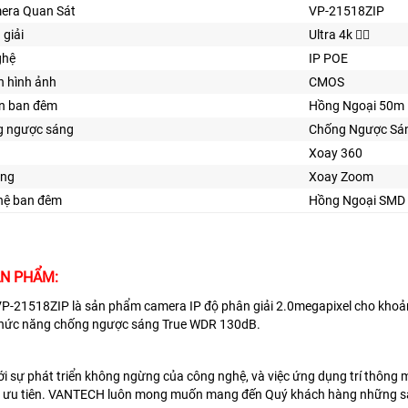
era Quan Sát
VP-21518ZIP
 giải
Ultra 4k 👍🏾
ghệ
IP POE
n hình ảnh
CMOS
ìn ban đêm
Hồng Ngoại 50m
 ngược sáng
Chống Ngược Sá
Xoay 360
ăng
Xoay Zoom
ghệ ban đêm
Hồng Ngoại SMD
ẢN PHẨM:
-21518ZIP là sản phẩm camera IP độ phân giải 2.0megapixel cho khoảng
hức năng chống ngược sáng True WDR 130dB.
i sự phát triển không ngừng của công nghệ, và việc ứng dụng trí thông
c ưu tiên. VANTECH luôn mong muốn mang đến Quý khách hàng những sản p