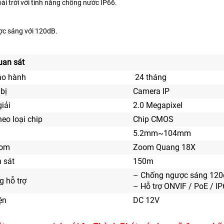
ài trời với tính năng chống nước IP66.
c sáng với 120dB.
uan sát
ảo hành
24 tháng
 bị
Camera IP
iải
2.0 Megapixel
eo loại chip
Chip CMOS
5.2mm~104mm
oom
Zoom Quang 18X
 sát
150m
– Chống ngược sáng 12
 hỗ trợ
– Hỗ trợ ONVIF / PoE / I
ện
DC 12V