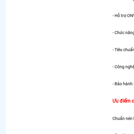
- Hỗ trợ ON
- Chức năn
- Tiêu chuẩ
- Công nghệ
- Bảo hành:
Ưu điểm c
Chuẩn nén h