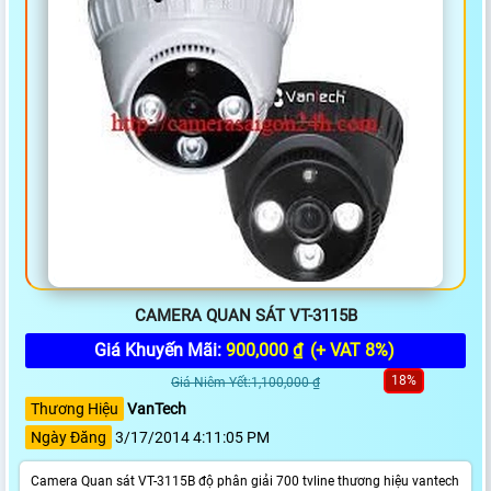
CAMERA QUAN SÁT VT-3115B
Giá Khuyến Mãi:
900,000 ₫
(+ VAT 8%)
18%
Giá Niêm Yết:1,100,000 ₫
Thương Hiệu
VanTech
Ngày Đăng
3/17/2014 4:11:05 PM
Camera Quan sát VT-3115B độ phân giải 700 tvline thương hiệu vantech