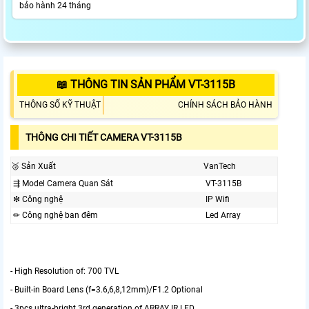
bảo hành 24 tháng
📖 THÔNG TIN SẢN PHẨM VT-3115B
THÔNG SỐ KỸ THUẬT
CHÍNH SÁCH BẢO HÀNH
THÔNG CHI TIẾT CAMERA VT-3115B
️🥈 Sản Xuất
VanTech
⇶ Model Camera Quan Sát
VT-3115B
❇ Công nghệ
IP Wifi
✏ Công nghệ ban đêm
Led Array
- High Resolution of: 700 TVL
- Built-in Board Lens (f=3.6,6,8,12mm)/F1.2 Optional
- 3pcs ultra-bright 3rd generation of ARRAY IR LED