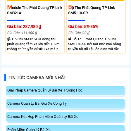
M
B
Odule Thu Phát Quang TP-Link
Ộ Thu Phát Quang TP-Link
SM321A
SM5110-SR
Giá bán: 287,980 ₫
Giá bán: 5%-35%
Giá Gốc: 411,400 ₫
Giá Gốc: 00 ₫
📹 TP-Link SM321A là dòng thu
📽 Bộ Thu Phát Quang TP-Link
phát quang tầm xa lên đến 10km
SM5110-SR nổi bật nhờ khả năng
không chỉ truyền dữ liệu xa mà bộ
truyền tải dữ liệu ổn định với tốc độ
thu phát quang này của TP-Link
cao lên đến 10Gbps và truyền tải đi
còn có tốc đọ truyền tải cao lên
xa tới 10Km và bước sóng 8 nano
đến 1.25Gbps
met
TIN TỨC CAMERA MỚI NHẤT
Giải Pháp Camera Quản Lý Bãi Xe Trường Học
Camera Quản Lý Bãi Giữ Xe Công Ty
Camera Kết Hợp Phần Mềm Quản Lý Bãi Xe
Phần Mềm Quản Lý Bãi Xe