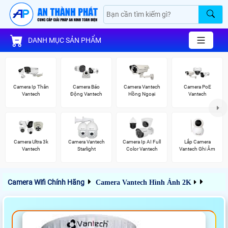
DANH MỤC SẢN PHẨM
Camera Ip Thân
Camera Báo
Camera Vantech
Camera PoE
Vantech
Động Vantech
Hồng Ngoại
Vantech
Camera Ultra 3k
Camera Vantech
Camera Ip AI Full
Lắp Camera
Vantech
Starlight
Color Vantech
Vantech Ghi Âm
Camera Wifi Chính Hãng
Camera Vantech Hình Ảnh 2K