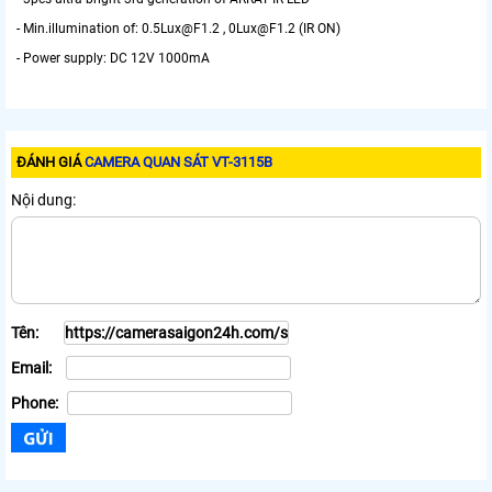
- Min.illumination of: 0.5Lux@F1.2 , 0Lux@F1.2 (IR ON)
- Power supply: DC 12V 1000mA
ĐÁNH GIÁ
CAMERA QUAN SÁT VT-3115B
Nội dung:
Tên:
Email:
Phone: