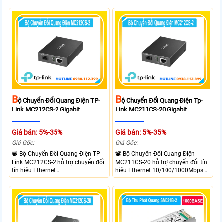
hiệu điện với tốc độ 10/100Mbps,
10/100/1000Mbps sang kết nối
mở rộng khoảng cách truyền lên
cáp quang Gigabit Single Mode SC
đến 20km. Công nghệ WDM cho
WDM hai chiều. Trang bị 1 cổng
phép truyền nhận dữ liệu trên một
RJ45 Gigabit Auto MDI/MDIX và 1
sợi quang.
cổng SC Gigabit, hỗ trợ truyền dữ
liệu hai chiều đồng thời lên đến
20km.
B
B
Ộ Chuyển Đổi Quang Điện TP-
Ộ Chuyển Đổi Quang Điện Tp-
Link MC212CS-2 Gigabit
Link MC211CS-20 Gigabit
Giá bán: 5%-35%
Giá bán: 5%-35%
Giá Gốc:
Giá Gốc:
📽 Bộ Chuyển Đổi Quang Điện TP-
📽 Bộ Chuyển Đổi Quang Điện
Link MC212CS-2 hỗ trợ chuyển đổi
MC211CS-20 hỗ trợ chuyển đổi tín
tín hiệu Ethernet
hiệu Ethernet 10/100/1000Mbps
10/100/1000Mbps sang kết nối
sang kết nối cáp quang Gigabit
cáp quang Gigabit Single Mode SC
Single Mode SC WDM hai chiều.
WDM hai chiều. Trang bị 1 cổng
Trang bị 1 cổng RJ45 Gigabit Auto
RJ45 Gigabit Auto MDI/MDIX và 1
MDI/MDIX và 1 cổng SC Gigabit hỗ
cổng SC Gigabit truyền dữ liệu hai
trợ truyền dữ liệu hai chiều đồng
chiều đồng thời lên đến 20km.
thời lên đến 20km.