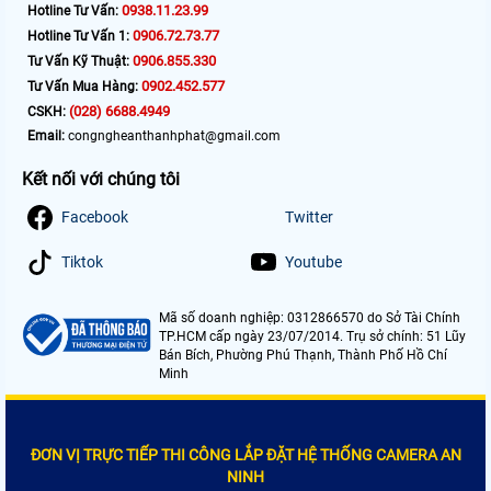
0938.11.23.99
Hotline Tư Vấn:
0906.72.73.77
Hotline Tư Vấn 1:
0906.855.330
Tư Vấn Kỹ Thuật:
0902.452.577
Tư Vấn Mua Hàng:
(028) 6688.4949
CSKH:
Email:
congngheanthanhphat@gmail.com
Kết nối với chúng tôi
Facebook
Twitter
Tiktok
Youtube
Mã số doanh nghiệp: 0312866570 do Sở Tài Chính
TP.HCM cấp ngày 23/07/2014. Trụ sở chính: 51 Lũy
Bán Bích, Phường Phú Thạnh, Thành Phố Hồ Chí
Minh
ĐƠN VỊ TRỰC TIẾP THI CÔNG LẮP ĐẶT HỆ THỐNG CAMERA AN
NINH