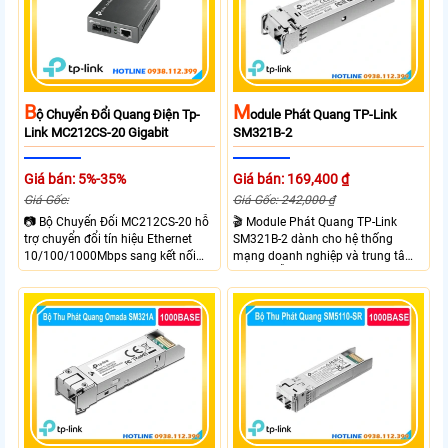
M
B
Odule Phát Quang TP-Link
Ộ Chuyển Đổi Quang Điện Tp-
SM321B-2
Link MC212CS-20 Gigabit
Giá bán: 169,400 ₫
Giá bán: 5%-35%
Giá Gốc: 242,000 ₫
Giá Gốc:
🎬 Module Phát Quang TP-Link
📷 Bộ Chuyển Đổi MC212CS-20 hỗ
SM321B-2 dành cho hệ thống
trợ chuyển đổi tín hiệu Ethernet
mạng doanh nghiệp và trung tâm
10/100/1000Mbps sang kết nối
dữ liệu hỗ trợ tốc độ truyền tải
cáp quang Gigabit Single Mode SC
1.25Gbps, truyền xa đến 2km trên
WDM hai chiều. Trang bị 1 cổng
cáp quang Single-Mode
RJ45 Gigabit Auto MDI/MDIX và 1
cổng SC Gigabit truyền dữ liệu hai
chiều đồng thời với khoảng cách
lên đến 20km. Sử dụng bước sóng
Tx 1550nm, Rx 1310nm và hỗ trợ
khung gắn TL FC1420 để đặt trên
kệ.