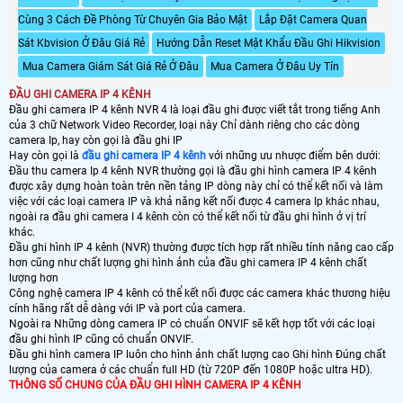
Cùng 3 Cách Đề Phòng Từ Chuyên Gia Bảo Mật
Lắp Đặt Camera Quan
Sát Kbvision Ở Đâu Giá Rẻ
Hướng Dẫn Reset Mật Khẩu Đầu Ghi Hikvision
Mua Camera Giám Sát Giá Rẻ Ở Đâu
Mua Camera Ở Đâu Uy Tín
ĐẦU GHI CAMERA IP 4 KÊNH
Đầu ghi camera IP 4 kênh NVR 4 là loại đầu ghi được viết tắt trong tiếng Anh
của 3 chữ Network Video Recorder, loại này Chỉ dành riêng cho các dòng
camera Ip, hay còn gọi là đầu ghi IP
Hay còn gọi là
đầu ghi camera IP 4 kênh
với những ưu nhược điểm bên dưới:
Đầu thu camera Ip 4 kênh NVR thường gọi là đầu ghi hình camera IP 4 kênh
được xây dựng hoàn toàn trên nền tảng IP dòng này chỉ có thể kết nối và làm
việc với các loại camera IP và khả năng kết nối được 4 camera Ip khác nhau,
ngoài ra đầu ghi camera I 4 kênh còn có thể kết nối từ đầu ghi hình ở vị trí
khác.
Đầu ghi hình IP 4 kênh (NVR) thường được tích hợp rất nhiều tính năng cao cấp
hơn cũng như chất lượng ghi hình ảnh của đầu ghi camera IP 4 kênh chất
lượng hơn
Công nghệ camera IP 4 kênh có thể kết nối được các camera khác thương hiệu
cính hãng rất dễ dàng với IP và port của camera.
Ngoài ra Những dòng camera IP có chuẩn ONVIF sẽ kết hợp tốt với các loại
đầu ghi hình IP cũng có chuẩn ONVIF.
Đầu ghi hình camera IP luôn cho hình ảnh chất lượng cao Ghi hình Đúng chất
lượng của camera ở các chuẩn full HD (từ 720P đến 1080P hoặc ultra HD).
THÔNG SỐ CHUNG CỦA ĐẦU GHI HÌNH CAMERA IP 4 KÊNH