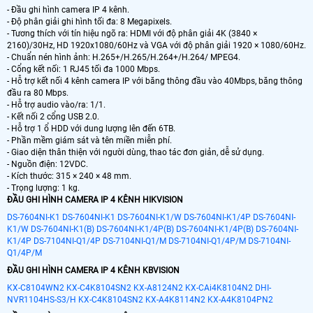
- Đầu ghi hình camera IP 4 kênh.
- Độ phân giải ghi hình tối đa: 8 Megapixels.
- Tương thích với tín hiệu ngõ ra: HDMI với độ phân giải 4K (3840 ×
2160)/30Hz, HD 1920x1080/60Hz và VGA với độ phân giải 1920 × 1080/60Hz.
- Chuẩn nén hình ảnh: H.265+/H.265/H.264+/H.264/ MPEG4.
- Cổng kết nối: 1 RJ45 tối đa 1000 Mbps.
- Hỗ trợ kết nối 4 kênh camera IP với băng thông đầu vào 40Mbps, băng thông
đầu ra 80 Mbps.
- Hỗ trợ audio vào/ra: 1/1.
- Kết nối 2 cổng USB 2.0.
- Hỗ trợ 1 ổ HDD với dung lượng lên đến 6TB.
- Phần mềm giám sát và tên miền miễn phí.
- Giao diện thân thiện với người dùng, thao tác đơn giản, dễ sử dụng.
- Nguồn điện: 12VDC.
- Kích thước: 315 × 240 × 48 mm.
- Trọng lượng: 1 kg.
ĐẦU GHI HÌNH CAMERA IP 4 KÊNH HIKVISION
DS-7604NI-K1
DS-7604NI-K1
DS-7604NI-K1/W
DS-7604NI-K1/4P
DS-7604NI-
K1/W
DS-7604NI-K1(B)
DS-7604NI-K1/4P(B)
DS-7604NI-K1/4P(B)
DS-7604NI-
K1/4P
DS-7104NI-Q1/4P
DS-7104NI-Q1/M
DS-7104NI-Q1/4P/M
DS-7104NI-
Q1/4P/M
ĐẦU GHI HÌNH CAMERA IP 4 KÊNH KBVISION
KX-C8104WN2
KX-C4K8104SN2
KX-A8124N2
KX-CAi4K8104N2
DHI-
NVR1104HS-S3/H
KX-C4K8104SN2
KX-A4K8114N2
KX-A4K8104PN2