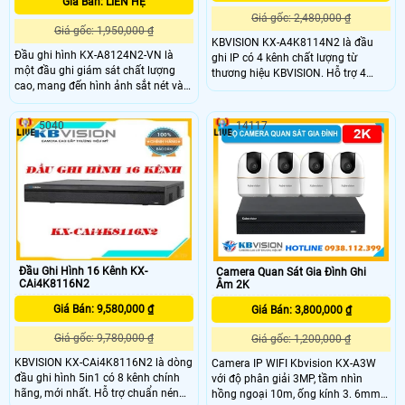
Giá Bán: LIÊN HỆ
Giá gốc: 2,480,000 ₫
Giá gốc: 1,950,000 ₫
KBVISION KX-A4K8114N2 là đầu
Đầu ghi hình KX-A8124N2-VN là
ghi IP có 4 kênh chất lượng từ
một đầu ghi giám sát chất lượng
thương hiệu KBVISION. Hỗ trợ 4
cao, mang đến hình ảnh sắt nét và
kênh IP độ phân giải lên đến 12Mp
siêu sắt nét Ultra 4k với độ phân giải
cùng 1 cổng ổ cứng HDD 16TB, Hỗ
lên đến 8MP. Đặc biệt, Đầu ghi có
trợ kết nối với camera cũa các hãng
5040
14117
khả năng xem được ban đêm giúp
khác như: Arecont Vision, AXIS,
quan sát trong mọi điều kiện ánh
Bosch, Brickcom, Canon, CP Plus,
sáng với 1 HDD đầu ghi cung cấp
Dynacolor, Honeywell, Panasonic,
không gian lưu trữ dữ liệu phù hợp
Pelco, Samsung, Sanyo, Sony,
Videosec, Vivotek,
Đầu Ghi Hình 16 Kênh KX-
Camera Quan Sát Gia Đình Ghi
CAi4K8116N2
Âm 2K
Giá Bán: 9,580,000 ₫
Giá Bán: 3,800,000 ₫
Giá gốc: 9,780,000 ₫
Giá gốc: 1,200,000 ₫
KBVISION KX-CAi4K8116N2 là dòng
Camera IP WIFI Kbvision KX-A3W
đầu ghi hình 5in1 có 8 kênh chính
với độ phân giải 3MP, tầm nhìn
hãng, mới nhất. Hỗ trợ chuẩn nén
hồng ngoại 10m, ống kính 3. 6mm