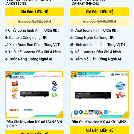
A4K8116N3
CAi4K8104N2-I2
Giá Bán: LIÊN HỆ
Giá Bán: LIÊN HỆ
Giá gốc: 3,992,000 ₫
Giá gốc: 3,940,000 ₫
️⚡ Chất lượng hình Ảnh :
Ultra 8k .
🔆 Chất lượng hình :
Ultra 8k .
⚙ Camera Công nghệ :
IP.
👍 Công Nghệ Sử Dụng :
IP.
🌙 Xem Được Ban Đêm :
Từng Vị Trí
🔴 Hình ảnh ban đêm :
Từng Vị Trí
Camera .
Camera .
⛓ Thiết Kế Camera
Đầu Ghi 4 kênh.
🔩 Mẫu Camera
Đầu Ghi 4 kênh.
️✤ Chức Năng :
Công Nghệ AI.
️⌘ Điểm Nỗi Bật :
Công Nghệ AI.
1681
3251
Đầu Ghi Kbvision KX-A8124N2-VN
Đầu Ghi Kbvision KX-A4K8114N2
2.0MP
Giá Bán: LIÊN HỆ