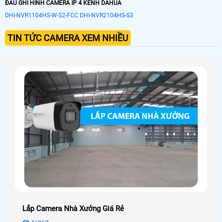
ĐẦU GHI HÌNH CAMERA IP 4 KÊNH DAHUA
DHI-NVR1104HS-W-S2-FCC
DHI-NVR2104HS-S3
TIN TỨC CAMERA XEM NHIỀU
Lắp Camera Nhà Xưởng Giá Rẻ