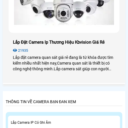
Lắp Đặt Camera Ip Thương Hiệu Kbvision Giá Rẻ
21935
Lắp đặt camera quan sát giá rẻ đang là từ khóa được tìm
kiếm nhiều nhất hiện nay,Camera quan sát là thiết bị có
công nghệ thông minh.Lắp camera sát giúp con người
trong việc giám sát con cái,tải sản,quản lý nhân sự là thiết
bị không thể thiếu trong cuộc sống xã hội hiện nay
THÔNG TIN VỀ CAMERA BẠN ĐAN XEM
Lắp Camera IP Có Ghi Âm