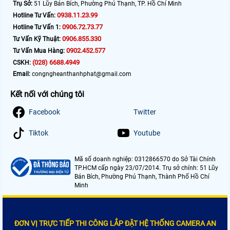
Trụ Sở:
51 Lũy Bán Bích, Phường Phú Thạnh, TP. Hồ Chí Minh
0938.11.23.99
Hotline Tư Vấn:
0906.72.73.77
Hotline Tư Vấn 1:
0906.855.330
Tư Vấn Kỹ Thuật:
0902.452.577
Tư Vấn Mua Hàng:
(028) 6688.4949
CSKH:
Email:
congngheanthanhphat@gmail.com
Kết nối với chúng tôi
Facebook
Twitter
Tiktok
Youtube
Mã số doanh nghiệp: 0312866570 do Sở Tài Chính
TP.HCM cấp ngày 23/07/2014. Trụ sở chính: 51 Lũy
Bán Bích, Phường Phú Thạnh, Thành Phố Hồ Chí
Minh
ĐƠN VỊ TRỰC TIẾP THI CÔNG LẮP ĐẶT HỆ THỐNG CAMERA AN