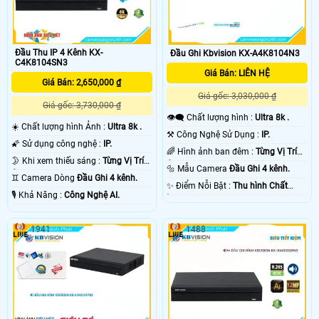
Đầu Thu IP 4 Kênh KX-
Đầu Ghi Kbvision KX-A4K8104N3
C4K8104SN3
Giá Bán: LIÊN HỆ
Giá Bán: 2,650,000 ₫
Giá gốc: 3,030,000 ₫
Giá gốc: 3,730,000 ₫
👁️‍🗨 Chất lượng hình :
Ultra 8k .
☀️ Chất lượng hình Ảnh :
Ultra 8k .
⚒ Công Nghệ Sử Dụng :
IP.
🌠 Sử dụng công nghệ :
IP.
🌈 Hình ảnh ban đêm :
Từng Vị Trí
🌛 Khi xem thiếu sáng :
Từng Vị Trí
Camera .
🔩 Mẫu Camera
Đầu Ghi 4 kênh.
Camera .
♊ Camera Dòng
Đầu Ghi 4 kênh.
️✨ Điểm Nỗi Bật :
Thu hình Chất
️🎙 Khả Năng :
Công Nghệ AI.
Lượng.
1941
1488