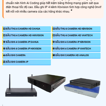
chuẩn nén hình Ai Coding giúp tiết kiệm băng thông mạng giám sát qua
điện thoại tốc độ cao. Đầu ghi IP 4 kênh Kbvision tích hợp công nghệ Onvif
kết nối với nhiều camera của các hãng khác nhau.
🎞 ĐẦU THU 4 CAMERA HD DAHUA
🎞 ĐẦU THU 4 CAMERA HD KBVISION
🎞 ĐẦU THU 4 CAMERA HD HIKVISION
🎞 ĐẦU THU 4 CAMERA HD VANTECH
📇 ĐẦU GHI 4 CAMERA IP DAHUA
📇 ĐẦU GHI 4 CAMERA IP KBVISION
📇 ĐẦU GHI 4 CAMERA IP HIKVISON
📇 ĐẦU GHI 4 CAMERA IP VANTECH
📼 ĐẦU GHI CAMERA
💾 ĐẦU GHI CAMERA HD ANALOG
📀 ĐẦU GHI CAMERA IP
'