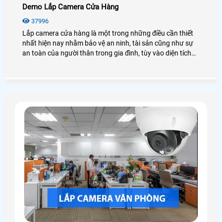
Demo Lắp Camera Cửa Hàng
37996
Lắp camera cửa hàng là một trong những điều cần thiết
nhất hiện nay nhằm bảo vệ an ninh, tài sản cũng như sự
an toàn của người thân trong gia đình, tùy vào diện tích
của cửa hàng mà phân bố vị trí camera cửa hàng hợp lý.
Sau đây là bài viết cung cấp những thông tin, tính năng
cần thiết và hình ảnh demo lắp camera cửa hàng chân
thực nhất để bạn có thể tham khảo, và lựa chon cho mình
mẫu camera cửa hàng hợp lý