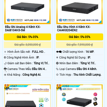
Đầu Ghi Analog 4 Kênh KX-
Đầu Ghu Hình 4 Kênh KX-
DAi8104H3-5M
CAi4K8204EN2
Giá Bán: 5%-35%
Giá Bán: 5%-35%
Giá gốc: 3,050,000 ₫
Giá gốc: 7,590,000 ₫
🔅 Hình Ảnh Sắc nét :
FULL HD
👁️‍🗨 Chất lượng hình :
16 MP.
1080P .
®️ Công Nghệ Hình Ảnh :
IP.
⚜️ Công Nghệ Sử Dụng :
IP.
🌙 Giám sát Ban Đêm :
Từng Vị Trí
🔴 Nhìn Ban Đêm :
Từng Vị Trí
Camera .
Camera .
🐉️ Camera Theo Mẫu
Đầu Ghi 4
🔩 Loại Camera
Đầu Ghi 4 kênh.
kênh.
️☣️ Khả Năng :
Công Nghệ AI.
️💠 Tích Hợp :
Thu hình Chất Lượng.
1547
1253