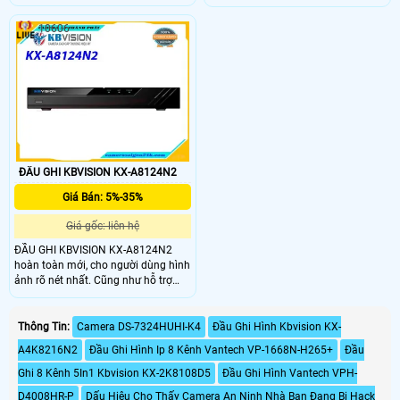
hình ảnh AI-Coding/H.265+/H.265
(73°), quay quét ngang 355°, dọc -5°
thông minh, giúp tiết kiệm băng
đến 80°. Hỗ trợ đàm thoại 2 chiều,
10606
thông và ổ cứng..
phát hiện chuyển động, con người,
âm thanh bất thường, và báo động
còi hú.
ĐẦU GHI KBVISION KX-A8124N2
Giá Bán: 5%-35%
Giá gốc: liên hệ
ĐẦU GHI KBVISION KX-A8124N2
hoàn toàn mới, cho người dùng hình
ảnh rõ nét nhất. Cũng như hỗ trợ
nhiều tính năng thông minh nhất
hiện nay
Thông Tin:
Camera DS-7324HUHI-K4
Đầu Ghi Hình Kbvision KX-
A4K8216N2
Đầu Ghi Hình Ip 8 Kênh Vantech VP-1668N-H265+
Đầu
Ghi 8 Kênh 5In1 Kbvision KX-2K8108D5
Đầu Ghi Hình Vantech VPH-
D4008HR-P
Dấu Hiệu Cho Thấy Camera An Ninh Nhà Bạn Đang Bị Hack