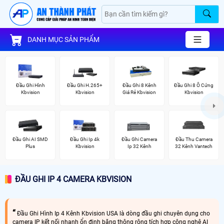
DANH MỤC SẢN PHẨM
Đầu Ghi Hình
Đầu Ghi H.265+
Đầu Ghi 8 Kênh
Đầu Ghi 8 Ổ Cứng
Kbvision
Kbvision
Giá Rẻ Kbvision
Kbvision
Đầu Ghi AI SMD
Đầu Ghi Ip 4k
Đầu Ghi Camera
Đầu Thu Camera
Plus
Kbvision
Ip 32 Kênh
32 Kênh Vantech
ĐẦU GHI IP 4 CAMERA KBVISION
Đầu Ghi Hình Ip 4 Kênh Kbvision USA là dòng đầu ghi chuyên dụng cho
camera IP kết nối nhanh ổn định băng thông rộng tích hợp công nghệ AI