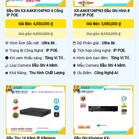
Đầu Ghi KX-A4K8104PN3 4 Cổng
KX-A4K8108PN3 Đầu Ghi Hình 8
IP POE
Port IP POE
Giá Bán: 4,550,000 ₫
Giá Bán: 5,580,000 ₫
Giá gốc: 6,850,000 ₫
Giá gốc: 8,950,000 ₫
💯 Hình Ảnh Sắc nét :
Ultra 8k .
🦉 Độ Phân giải :
Ultra 8k .
⚙ Trang Bị Công Nghệ :
IP POE.
🤖️ Tích hợp công nghệ :
IP POE.
🌚 Khi xem thiếu sáng :
Từng Vị Trí
❈ Hình ảnh ban đêm :
Từng Vị Trí
Camera .
Camera .
🤹 Loại Camera
Đầu Ghi 4 kênh.
🐜 Mẫu Camera
Đầu Ghi 4 kênh.
️♚ Khả Năng :
Thu hình Chất Lượng.
️👮 Ưu Điểm :
Công Nghệ AI.
1639
1643
Đầu Thu 16 Kênh IP KBvision
Đầu Ghi Kbvision KX-