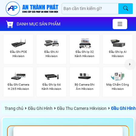
DANH MỤC SẢN PHẨM
Đầu Ghi POE
Đầu Ghi AI
Đầu Ghi Ip 32
Đầu Ghi Ip AI
Hikvision
Hikvision
Kênh Hikvision
Hikvision
Đầu Ghi Camera
Đầu Ghi Ip 64
Bộ Camera Ghi
Máy Chấm Công
H.265 Hikvision
Kênh Hikvision
Âm Hikvision
Hikvision
›
›
›
Trang chủ
Đầu Ghi Hình
Đầu Thu Camera Hikvision
Đầu Ghi Hình