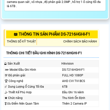
camera quan sát , vỏ nhựa , độ phân giải 2.0MP , hỗ trợ 1 ổ cứng tối đa
là 6TB .
📖 THÔNG TIN SẢN PHẨM DS-7216HGHI-F1
THÔNG SỐ KỸ THUẬT
CHÍNH SÁCH BẢO HÀNH
THÔNG CHI TIẾT ĐẦU GHI HÌNH DS-7216HGHI-F1
🔮 Sản Xuất
Hikvision
⋙ Model Đầu Ghi Hình
DS-7216HGHI-F1
💯 Độ phân giải
FULL HD 1080P
🏆 Công nghệ
AHD CVI TVI BCS
☄️ Dung Lượng Ổ Cứng Tối Đa
6TB
🤹 Thiết Kế Phù Hợp
Đầu Ghi 16 kênh
♚ Chức năng
Thu hình Ổn Định
🎖️ Ưu Điểm Nên Quan Tâm
Thêm 2 Camera IP