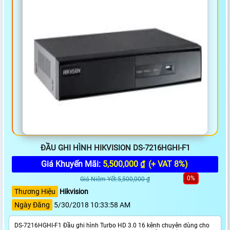
ĐẦU GHI HÌNH HIKVISION DS-7216HGHI-F1
Giá Khuyến Mãi:
5,500,000 ₫
(+ VAT 8%)
0%
Giá Niêm Yết:5,500,000 ₫
Thương Hiệu
Hikvision
Ngày Đăng
5/30/2018 10:33:58 AM
DS-7216HGHI-F1 Đầu ghi hình Turbo HD 3.0 16 kênh chuyên dùng cho