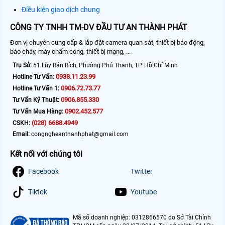
Điều kiện giao dịch chung
CÔNG TY TNHH TM-DV ĐẦU TƯ AN THÀNH PHÁT
Đơn vị chuyên cung cấp & lắp đặt camera quan sát, thiết bị báo động,
báo cháy, máy chấm công, thiết bị mạng, ...
Trụ Sở:
51 Lũy Bán Bích, Phường Phú Thạnh, TP. Hồ Chí Minh
0938.11.23.99
Hotline Tư Vấn:
0906.72.73.77
Hotline Tư Vấn 1:
0906.855.330
Tư Vấn Kỹ Thuật:
0902.452.577
Tư Vấn Mua Hàng:
(028) 6688.4949
CSKH:
Email:
congngheanthanhphat@gmail.com
Kết nối với chúng tôi
Facebook
Twitter
Tiktok
Youtube
Mã số doanh nghiệp: 0312866570 do Sở Tài Chính