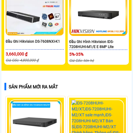
Đầu Ghi Hikvision DS-7608NXI-K1
Đầu Ghi Hình Hikvision IDS-
7208HUHI-M1/E E 8MP Lite
3,660,000 ₫
5%-35%
Giá Gốc: 4,800,000 ₫
Giá Gốc: liên hệ
SẢN PHẨM MỚI RA MẮT