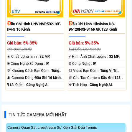
Đ
Đ
Ầu Ghi Hình UNV NVR502-16E-
Ầu Ghi Hình Hikvision DS-
IM-G 16 Kênh
96128NXI-S16R 8K 128 Kênh
Giá bán: 5%-35%
Giá bán: 5%-35%
Giá Gốc: liên hệ
Giá Gốc: Contact Us
☀️ Chất lượng hình :
32 MP.
️⚡ Hình Ành Chất Lượng :
32 MP.
®️ Công Nghệ Sử Dụng :
IP.
®️ Công Nghệ :
IP.
💡 Khoảng Cách Ban Đêm :
Từng
💥 Video Ban Đêm :
Từng Vị Trí
Vị Trí Camera .
Camera .
🐜 Camera Dòng
Đầu Ghi 16 kênh.
🎼️ Cấu Tạo Camera
Đầu Ghi 128
kênh.
️🎙 Ưu Điểm :
Công Nghệ AI.
️✤ Tích Hợp :
Công Nghệ AI.
TIN TỨC CAMERA MỚI NHẤT
Camera Quan Sát Livestream Sự Kiện Giải Đấu Tennis