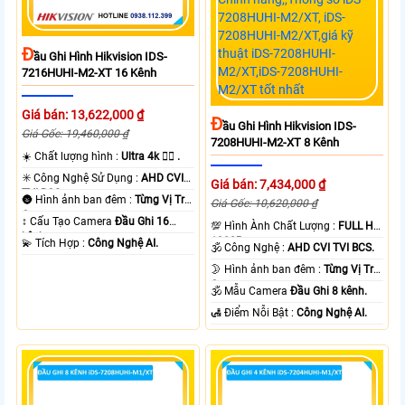
Đ
Ầu Ghi Hình Hikvision IDS-
7216HUHI-M2-XT 16 Kênh
Giá bán: 13,622,000 ₫
Đ
Ầu Ghi Hình Hikvision IDS-
Giá Gốc: 19,460,000 ₫
7208HUHI-M2-XT 8 Kênh
☀️ Chất lượng hình :
Ultra 4k 👍🏾 .
✳️ Công Nghệ Sử Dụng :
AHD CVI
Giá bán: 7,434,000 ₫
TVI BCS.
🌚 Hình ảnh ban đêm :
Từng Vị Trí
Giá Gốc: 10,620,000 ₫
Camera .
↕️ Cấu Tạo Camera
Đầu Ghi 16
💯 Hình Ành Chất Lượng :
FULL HD
kênh.
1080P .
️💫 Tích Hợp :
Công Nghệ AI.
🕉️ Công Nghệ :
AHD CVI TVI BCS.
🌛 Hình ảnh ban đêm :
Từng Vị Trí
Camera .
🕉️ Mẫu Camera
Đầu Ghi 8 kênh.
️🛃 Điểm Nỗi Bật :
Công Nghệ AI.