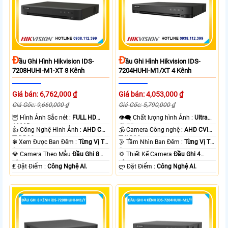
Đ
Đ
Ầu Ghi Hình Hikvision IDS-
Ầu Ghi Hình Hikvision IDS-
7208HUHI-M1-XT 8 Kênh
7204HUHI-M1/XT 4 Kênh
Giá bán: 6,762,000 ₫
Giá bán: 4,053,000 ₫
Giá Gốc: 9,660,000 ₫
Giá Gốc: 5,790,000 ₫
🦉 Hình Ảnh Sắc nét :
FULL HD
👁️‍🗨 Chất lượng hình Ảnh :
Ultra
1080P .
4k 👍🏾 .
👍 Công Nghệ Hình Ảnh :
AHD CVI
🕉️ Camera Công nghệ :
AHD CVI
TVI BCS.
TVI BCS.
❃ Xem Được Ban Đêm :
Từng Vị Trí
🌛 Tầm Nhìn Ban Đêm :
Từng Vị Trí
Camera .
Camera .
💎 Camera Theo Mẫu
Đầu Ghi 8
💢 Thiết Kế Camera
Đầu Ghi 4
kênh.
kênh.
️₤ Đặt Điểm :
Công Nghệ AI.
️ლ Đặt Điểm :
Công Nghệ AI.