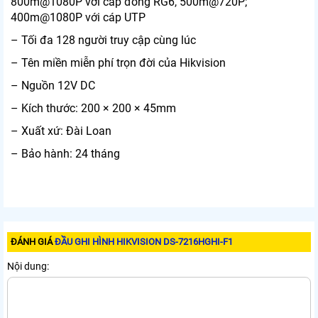
800m@1080P với cáp đồng RG6, 500m@720P;
400m@1080P với cáp UTP
– Tối đa 128 người truy cập cùng lúc
– Tên miền miễn phí trọn đời của Hikvision
– Nguồn 12V DC
– Kích thước: 200 × 200 × 45mm
– Xuất xứ: Đài Loan
– Bảo hành: 24 tháng
ĐÁNH GIÁ
ĐẦU GHI HÌNH HIKVISION DS-7216HGHI-F1
Nội dung: