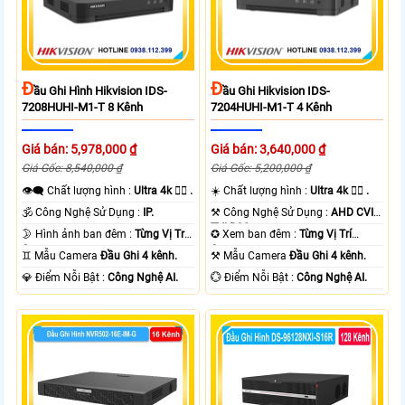
Đ
Đ
Ầu Ghi Hình Hikvision IDS-
Ầu Ghi Hikvision IDS-
7208HUHI-M1-T 8 Kênh
7204HUHI-M1-T 4 Kênh
Giá bán: 5,978,000 ₫
Giá bán: 3,640,000 ₫
Giá Gốc: 8,540,000 ₫
Giá Gốc: 5,200,000 ₫
👁️‍🗨 Chất lượng hình :
Ultra 4k 👍🏾 .
☀️ Chất lượng hình :
Ultra 4k 👍🏾 .
🕉️ Công Nghệ Sử Dụng :
IP.
⚒ Công Nghệ Sử Dụng :
AHD CVI
TVI BCS.
🌛 Hình ảnh ban đêm :
Từng Vị Trí
✪ Xem ban đêm :
Từng Vị Trí
Camera .
Camera .
♊ Mẫu Camera
Đầu Ghi 4 kênh.
⚒ Mẫu Camera
Đầu Ghi 4 kênh.
️💎 Điểm Nỗi Bật :
Công Nghệ AI.
️💮 Điểm Nỗi Bật :
Công Nghệ AI.