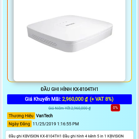
ĐẦU GHI HÌNH KX-8104TH1
Giá Khuyến Mãi:
2,960,000 ₫
(+ VAT 8%)
0%
Giá Niêm Yết:2,960,000 ₫
Thương Hiệu
VanTech
Ngày Đăng
11/25/2019 1:16:55 PM
Đầu ghi KBVISION KX-8104TH1 Đầu ghi hình 4 kênh 5 in 1 KBVISION