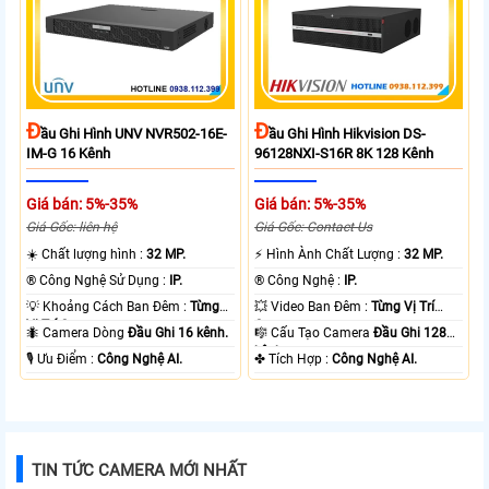
Đ
Đ
Ầu Ghi Hình UNV NVR502-16E-
Ầu Ghi Hình Hikvision DS-
IM-G 16 Kênh
96128NXI-S16R 8K 128 Kênh
Giá bán: 5%-35%
Giá bán: 5%-35%
Giá Gốc: liên hệ
Giá Gốc: Contact Us
☀️ Chất lượng hình :
32 MP.
️⚡ Hình Ành Chất Lượng :
32 MP.
®️ Công Nghệ Sử Dụng :
IP.
®️ Công Nghệ :
IP.
💡 Khoảng Cách Ban Đêm :
Từng
💥 Video Ban Đêm :
Từng Vị Trí
Vị Trí Camera .
Camera .
🐜 Camera Dòng
Đầu Ghi 16 kênh.
🎼️ Cấu Tạo Camera
Đầu Ghi 128
kênh.
️🎙 Ưu Điểm :
Công Nghệ AI.
️✤ Tích Hợp :
Công Nghệ AI.
TIN TỨC CAMERA MỚI NHẤT