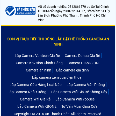
Mã số doanh nghiệp: 0312866570 do Sở Tài Chính
TP.HCM cấp ngày 23/07/2014. Trụ sở chính: 51 Lũy
Bán Bích, Phường Phú Thạnh, Thành Phố Hồ Chí
Minh
ĐƠN VỊ TRỰC TIẾP THI CÔNG LẮP ĐẶT HỆ THỐNG CAMERA AN
NINH
Lắp Camera Vantech Giá Rẻ
Camera Dahua Giá Rẻ
Camera Kbvision Chính Hãng
Camera HIKVISION
Camera an ninh
Lắp camera gia đình
Lắp camera xem qua điện thoại
Lắp Camera Cửa Hàng Loại Nào
Lắp Camera Văn Phòng
Lắp Camera Nhà Xưởng
Lắp Camera Wifi Giá Rẻ Không Dây
Camera Wifi Giá Rẻ
Lắp Camera Wifi YooSee
Lắp Camera Wifi KBONE
Tư Vấn Mua Khóa Cửa
Copyrights © 2016 An Thành Phát. All Rights Reserved.