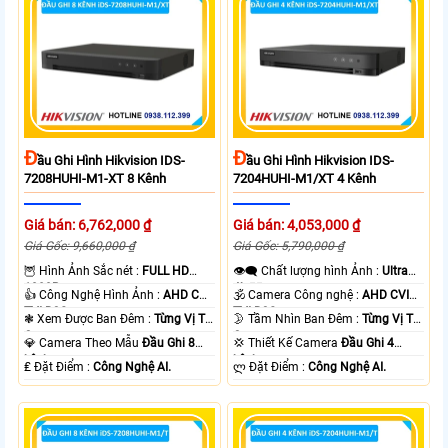
Đ
Đ
Ầu Ghi Hình Hikvision IDS-
Ầu Ghi Hình Hikvision IDS-
7208HUHI-M1-XT 8 Kênh
7204HUHI-M1/XT 4 Kênh
Giá bán: 6,762,000 ₫
Giá bán: 4,053,000 ₫
Giá Gốc: 9,660,000 ₫
Giá Gốc: 5,790,000 ₫
🦉 Hình Ảnh Sắc nét :
FULL HD
👁️‍🗨 Chất lượng hình Ảnh :
Ultra
1080P .
4k 👍🏾 .
👍 Công Nghệ Hình Ảnh :
AHD CVI
🕉️ Camera Công nghệ :
AHD CVI
TVI BCS.
TVI BCS.
❃ Xem Được Ban Đêm :
Từng Vị Trí
🌛 Tầm Nhìn Ban Đêm :
Từng Vị Trí
Camera .
Camera .
💎 Camera Theo Mẫu
Đầu Ghi 8
💢 Thiết Kế Camera
Đầu Ghi 4
kênh.
kênh.
️₤ Đặt Điểm :
Công Nghệ AI.
️ლ Đặt Điểm :
Công Nghệ AI.