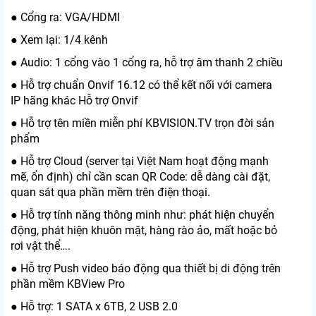
● Cổng ra: VGA/HDMI
● Xem lại: 1/4 kênh
● Audio: 1 cổng vào 1 cổng ra, hỗ trợ âm thanh 2 chiều
● Hỗ trợ chuẩn Onvif 16.12 có thể kết nối với camera
IP hãng khác Hỗ trợ Onvif
● Hỗ trợ tên miền miễn phí KBVISION.TV trọn đời sản
phẩm
● Hỗ trợ Cloud (server tại Việt Nam hoạt động mạnh
mẽ, ổn định) chỉ cần scan QR Code: dễ dàng cài đặt,
quan sát qua phần mềm trên điện thoại.
● Hỗ trợ tính năng thông minh như: phát hiện chuyển
động, phát hiện khuôn mặt, hàng rào ảo, mất hoặc bỏ
rơi vật thể….
● Hỗ trợ Push video báo động qua thiết bị di động trên
phần mềm KBView Pro
● Hỗ trợ: 1 SATA x 6TB, 2 USB 2.0