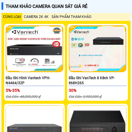
THAM KHẢO CAMERA QUAN SÁT GIÁ RẺ
CÙNG LOẠI
CAMERA 2K 4K
SẢN PHẨM THAM KHẢO
Đầu Ghi Hình Vantech VPH-
Đầu Ghi VanTech 8 Kênh VP-
N4464/32P
868H265
5%-35%
30%
Giá Gốc: 48,000,000 ₫
Giá Gốc: 3,900,000 ₫