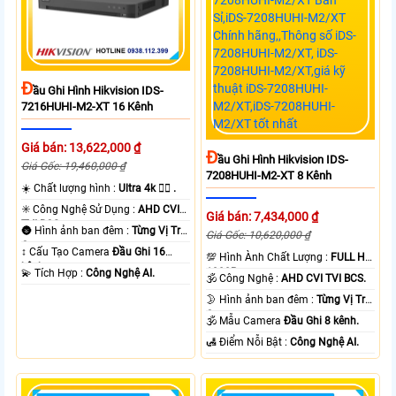
Đ
Ầu Ghi Hình Hikvision IDS-
7216HUHI-M2-XT 16 Kênh
Giá bán: 13,622,000 ₫
Đ
Ầu Ghi Hình Hikvision IDS-
Giá Gốc: 19,460,000 ₫
7208HUHI-M2-XT 8 Kênh
☀️ Chất lượng hình :
Ultra 4k 👍🏾 .
✳️ Công Nghệ Sử Dụng :
AHD CVI
Giá bán: 7,434,000 ₫
TVI BCS.
🌚 Hình ảnh ban đêm :
Từng Vị Trí
Giá Gốc: 10,620,000 ₫
Camera .
↕️ Cấu Tạo Camera
Đầu Ghi 16
💯 Hình Ành Chất Lượng :
FULL HD
kênh.
1080P .
️💫 Tích Hợp :
Công Nghệ AI.
🕉️ Công Nghệ :
AHD CVI TVI BCS.
🌛 Hình ảnh ban đêm :
Từng Vị Trí
Camera .
🕉️ Mẫu Camera
Đầu Ghi 8 kênh.
️🛃 Điểm Nỗi Bật :
Công Nghệ AI.