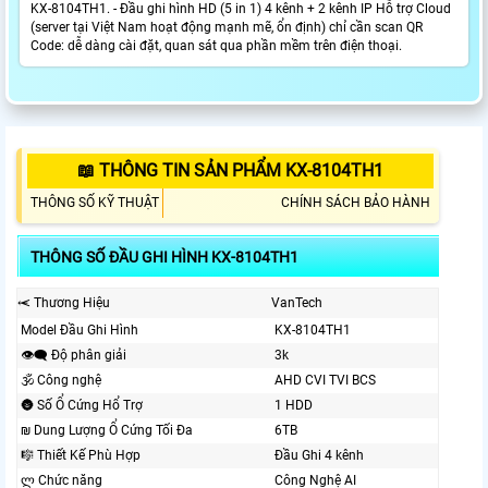
KX-8104TH1. - Đầu ghi hình HD (5 in 1) 4 kênh + 2 kênh IP Hỗ trợ Cloud
(server tại Việt Nam hoạt động mạnh mẽ, ổn định) chỉ cần scan QR
Code: dễ dàng cài đặt, quan sát qua phần mềm trên điện thoại.
📖 THÔNG TIN SẢN PHẨM KX-8104TH1
THÔNG SỐ KỸ THUẬT
CHÍNH SÁCH BẢO HÀNH
THÔNG SỐ ĐẦU GHI HÌNH KX-8104TH1
⥷ Thương Hiệu
VanTech
Model Đầu Ghi Hình
KX-8104TH1
👁️‍🗨 Độ phân giải
3k
🕉️ Công nghệ
AHD CVI TVI BCS
🌚 Số Ổ Cứng Hổ Trợ
1 HDD
₪ Dung Lượng Ổ Cứng Tối Đa
6TB
🎼️ Thiết Kế Phù Hợp
Đầu Ghi 4 kênh
ლ Chức năng
Công Nghệ AI