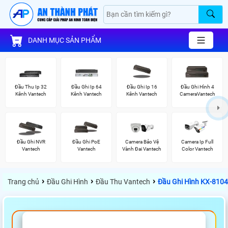
DANH MỤC SẢN PHẨM
Đầu Thu Ip 32
Đầu Ghi Ip 64
Đầu Ghi Ip 16
Đầu Ghi Hình 4
Kênh Vantech
Kênh Vantech
Kênh Vantech
CameraVantech
Đầu Ghi NVR
Đầu Ghi PoE
Camera Bảo Vệ
Camera Ip Full
Vantech
Vantech
Vành Đai Vantech
Color Vantech
›
›
›
Trang chủ
Đầu Ghi Hình
Đầu Thu Vantech
Đầu Ghi Hình KX-810