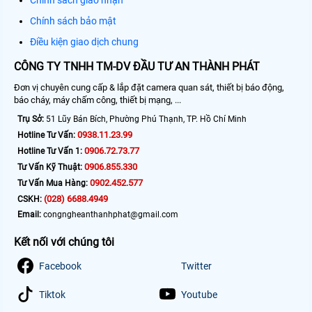
Chính sách bảo mật
Điều kiện giao dịch chung
CÔNG TY TNHH TM-DV ĐẦU TƯ AN THÀNH PHÁT
Đơn vị chuyên cung cấp & lắp đặt camera quan sát, thiết bị báo động,
báo cháy, máy chấm công, thiết bị mạng, ...
Trụ Sở:
51 Lũy Bán Bích, Phường Phú Thạnh, TP. Hồ Chí Minh
0938.11.23.99
Hotline Tư Vấn:
0906.72.73.77
Hotline Tư Vấn 1:
0906.855.330
Tư Vấn Kỹ Thuật:
0902.452.577
Tư Vấn Mua Hàng:
(028) 6688.4949
CSKH:
Email:
congngheanthanhphat@gmail.com
Kết nối với chúng tôi
Facebook
Twitter
Tiktok
Youtube