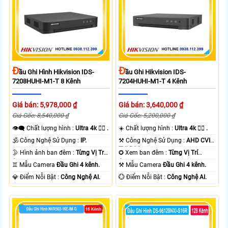
Đ
Đ
Ầu Ghi Hình Hikvision IDS-
Ầu Ghi Hikvision IDS-
7208HUHI-M1-T 8 Kênh
7204HUHI-M1-T 4 Kênh
Giá bán: 5,978,000 ₫
Giá bán: 3,640,000 ₫
Giá Gốc: 8,540,000 ₫
Giá Gốc: 5,200,000 ₫
👁️‍🗨 Chất lượng hình :
Ultra 4k 👍🏾 .
☀️ Chất lượng hình :
Ultra 4k 👍🏾 .
🕉️ Công Nghệ Sử Dụng :
IP.
⚒ Công Nghệ Sử Dụng :
AHD CVI
TVI BCS.
🌛 Hình ảnh ban đêm :
Từng Vị Trí
✪ Xem ban đêm :
Từng Vị Trí
Camera .
Camera .
♊ Mẫu Camera
Đầu Ghi 4 kênh.
⚒ Mẫu Camera
Đầu Ghi 4 kênh.
️💎 Điểm Nỗi Bật :
Công Nghệ AI.
️💮 Điểm Nỗi Bật :
Công Nghệ AI.