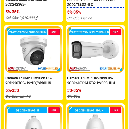
2CD2423G2-I
2CD2T86G2-4I C
5%-35%
5%-35%
Giá Gốc: 2,810,000 ₫
Giá Gốc: Liên hệ
Camera IP 8MP Hikvision DS-
Camera IP 8MP Hikvision DS-
2CD2387G3-LIS2UY/SRBHUN
2CD2687G3-LIZS2UY/SRBHUN
5%-35%
5%-35%
Giá Gốc: Liên hệ
Giá Gốc: