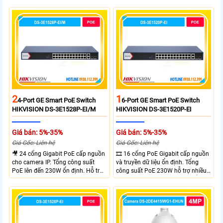
Uplink Ports.
Gigabit và 2 cổng quang SFP mở
rộng linh hoạt. Hỗ trợ truyền PoE
xa tối đa lên đến 300 mét.
2
1
4-Port GE Smart PoE Switch
6-Port GE Smart PoE Switch
HIKVISION DS-3E1528P-EI/M
HIKVISION DS-3E1520P-EI
Giá bán: 5%-35%
Giá bán: 5%-35%
Giá Gốc: Liên hệ
Giá Gốc: Liên hệ
🎥 24 cổng Gigabit PoE cấp nguồn
🎞 16 cổng PoE Gigabit cấp nguồn
cho camera IP. Tổng công suất
và truyền dữ liệu ổn định. Tổng
PoE lên đến 230W ổn định. Hỗ trợ
công suất PoE 230W hỗ trợ nhiều
truyền PoE xa đến 300 mét. Băng
thiết bị cùng lúc. Tốc độ chuyển
thông chuyển mạch đạt 68 Gbps
mạch 68Gbps đảm bảo hiệu suất
mạnh mẽ.
cao ổn định. Hỗ trợ truyền PoE xa
lên đến 300m cho hệ thống
camera.