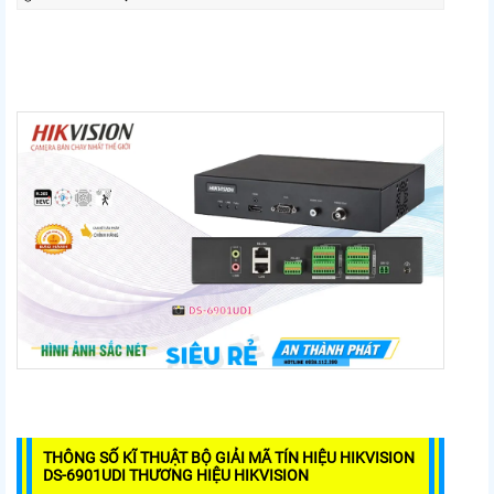
THÔNG SỐ KĨ THUẬT BỘ GIẢI MÃ TÍN HIỆU HIKVISION
DS-6901UDI THƯƠNG HIỆU HIKVISION