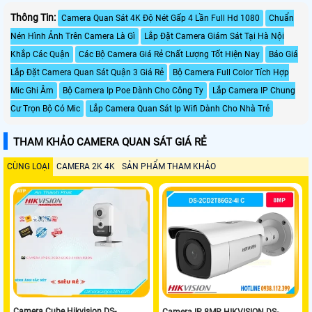
Thông Tin:
Camera Quan Sát 4K Độ Nét Gấp 4 Lần Full Hd 1080
Chuẩn
Nén Hình Ảnh Trên Camera Là Gì
Lắp Đặt Camera Giám Sát Tại Hà Nội
Khắp Các Quận
Các Bộ Camera Giá Rẻ Chất Lượng Tốt Hiện Nay
Báo Giá
Lắp Đặt Camera Quan Sát Quận 3 Giá Rẻ
Bộ Camera Full Color Tích Hợp
Mic Ghi Âm
Bộ Camera Ip Poe Dành Cho Công Ty
Lắp Camera IP Chung
Cư Trọn Bộ Có Mic
Lắp Camera Quan Sát Ip Wifi Dành Cho Nhà Trẻ
THAM KHẢO CAMERA QUAN SÁT GIÁ RẺ
CÙNG LOẠI
CAMERA 2K 4K
SẢN PHẨM THAM KHẢO
Camera Cube Hikvision DS-
Camera IP 8MP HIKVISION DS-