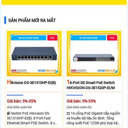
SẢN PHẨM MỚI RA MẮT
H
1
Ikvision DS-3E1310HP-EI(B)
6-Port GE Smart PoE Switch
HIKVISION DS-3E1520P-EI/M
Giá bán: 5%-35%
Giá bán: 5%-35%
Giá Gốc: Liên hệ
Giá Gốc: Liên hệ
📹 Switch PoE Hikvision DS-
🎞 16 cổng PoE Gigabit cấp nguồn
3E1310HP-EI(B). 8 Port Fast
và truyền dữ liệu ổn định. Tổng
Ethernet Smart POE Switch. 8 x
công suất PoE 125W phù hợp hệ
10/100M PoE Ports, 2 x Gigabit
thống camera IP vừa. 2 cổng RJ45