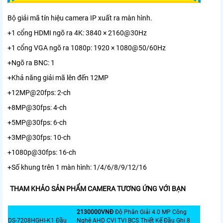
Bộ giải mã tín hiệu camera IP xuất ra màn hình.
+1 cổng HDMI ngõ ra 4K: 3840 × 2160@30Hz
+1 cổng VGA ngõ ra 1080p: 1920 × 1080@50/60Hz
+Ngõ ra BNC: 1
+Khả năng giải mã lên đến 12MP
+12MP@20fps: 2-ch
+8MP@30fps: 4-ch
+5MP@30fps: 6-ch
+3MP@30fps: 10-ch
+1080p@30fps: 16-ch
+Số khung trên 1 màn hình: 1/4/6/8/9/12/16
THAM KHẢO SẢN PHẨM CAMERA TƯƠNG ỨNG VỚI BẠN
2130000VNÐ
Độ Phân Giải 4.0 MP Công
DS-7208HGHI-K1 Đầu
Nghệ AHD CVI TVI BCS Thiết Kế Đầu Ghi 8