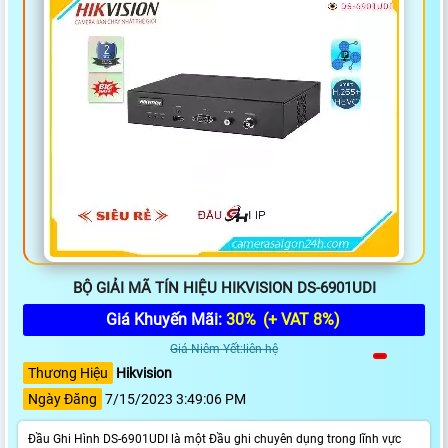
BỘ GIẢI MÃ TÍN HIỆU HIKVISION DS-6901UDI
Giá Khuyến Mãi:
30%
(+ VAT 8%)
Giá Niêm Yết:liên hệ
Thương Hiệu
Hikvision
Ngày Đăng
7/15/2023 3:49:06 PM
Đầu Ghi Hình DS-6901UDI là một Đầu ghi chuyên dụng trong lĩnh vực