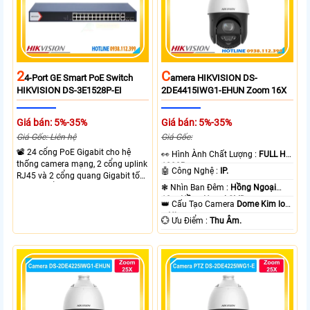
2
C
4-Port GE Smart PoE Switch
Amera HIKVISION DS-
HIKVISION DS-3E1528P-EI
2DE4415IWG1-EHUN Zoom 16X
Giá bán: 5%-35%
Giá bán: 5%-35%
Giá Gốc: Liên hệ
Giá Gốc:
📽 24 cổng PoE Gigabit cho hệ
️👀 Hình Ành Chất Lượng :
FULL HD
thống camera mạng, 2 cổng uplink
1080P .
🤖️ Công Nghệ :
IP.
RJ45 và 2 cổng quang Gigabit tốc
độ cao, Tổng công suất PoE 370W
❃ Nhìn Ban Đêm :
Hồng Ngoại
cấp nguồn nhiều thiết bị.
10m Hồng Ngoại SMD.
👑 Cấu Tạo Camera
Dome Kim loại
+ Nhựa.
️💮 Ưu Điểm :
Thu Âm.