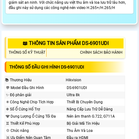
giám sát an ninh. Với chức năng ưu việt thu âm và loa lưu trữ lâu hơn,
đầu ghi này sử dụng các công nghệ nén video H.265+/H.265/H
📖 THÔNG TIN SẢN PHẨM DS-6901UDI
THÔNG SỐ KỸ THUẬT
CHÍNH SÁCH BẢO HÀNH
THÔNG SỐ ĐẦU GHI HÌNH DS-6901UDI
📚 Thương Hiệu
Hikvision
️💬 Model Đầu Ghi Hình
DS-6901UDI
✨ Độ phân giải
Ultra 8k
✳️ Công Nghệ Chip Tích Hợp
Thiết Bị Chuyên Dụng
❈ Số Ổ Cứng Hổ Trợ
Nâng Cấp Lưu Trữ Dễ Dàng
🕎 Dung Lượng Ổ Cứng Tối Đa
Nén âm thanh G.722, G711A
♊ Thiết Kế Phù Hợp
Bộ Giải Mã Tín Hiệu
💠 Chức năng
Thu Âm Và Loa
🥈️ Ưu Điểm Nên Quan Tâm
Đầu ra HDMI