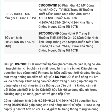
6500000VNÐ
Độ Phân Giải 4.0 MP Công
Nghệ AHD CVI TVI BCS Trang Bị Thường
iDS-7216HQHI-M1/E
Thiết Kế sp Khác Chip Hình Ảnh Turbo
đầu ghi 16 kênh HDTVI
ACUSENSE Chuẩn Nén Hình
H.265+/H.265/H.264+/H.264 Khả Năng
Chống Ngược Sáng Tốt 10TB
20750000VNÐ
Công Nghệ IP Trang Bị
Đầu ghi hinh
Thường Thiết Kế Đầu Ghi 32 kênh Chip Hình
HIKVISION DS-7732NI-
Ảnh Bang Thông 256 Mbps Chuẩn Nén Hình
I4(B)
H.265+/H.265/H.264+/H.264 Khả Năng
Chống Ngược Sáng Tốt 10TB
Đầu ghi
DS-6901UDI
là một thiết bị đầu ghi camera chuyên dụng có khả
năng ghi hình chắc chắn và chất lượng hình ảnh sắc nét. Đầu ghi này
được tích hợp công nghệ IP, mang lại hiệu suất vượt trội và đáng tin cậy.
Một trong những ưu điểm nổi bật của
DS-6901UDI
là khả năng thu âm
và loa tích hợp. Chức năng cao cấp được trang bị này giúp cho người
dùng nghe và nói chuyện từ xa thông qua đầu ghi mà không cần cài
đặt thêm các thiết bị khác. Đặc biệt hữu ích khi sử dụng đầu ghi trong
các ứng dụng an ninh, giám sát và giao tiếp từ xa.
Công nghệ nén hình ảnh H.265+/H.265/H.264+/H.264 được tích hợp
trong
DS-6901UDI
giúp nâng cao khả năng lưu trữ dữ liệu. H.265+ cung
cấp tỷ lệ nén tốt hơn so với H.264, giảm tải băng thông mạng và dung