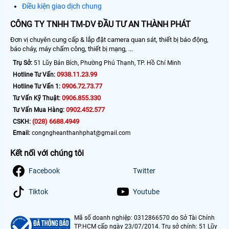
Điều kiện giao dịch chung
CÔNG TY TNHH TM-DV ĐẦU TƯ AN THÀNH PHÁT
Đơn vị chuyên cung cấp & lắp đặt camera quan sát, thiết bị báo động,
báo cháy, máy chấm công, thiết bị mạng, ...
Trụ Sở:
51 Lũy Bán Bích, Phường Phú Thạnh, TP. Hồ Chí Minh
0938.11.23.99
Hotline Tư Vấn:
0906.72.73.77
Hotline Tư Vấn 1:
0906.855.330
Tư Vấn Kỹ Thuật:
0902.452.577
Tư Vấn Mua Hàng:
(028) 6688.4949
CSKH:
Email:
congngheanthanhphat@gmail.com
Kết nối với chúng tôi
Facebook
Twitter
Tiktok
Youtube
Mã số doanh nghiệp: 0312866570 do Sở Tài Chính
TP.HCM cấp ngày 23/07/2014. Trụ sở chính: 51 Lũy