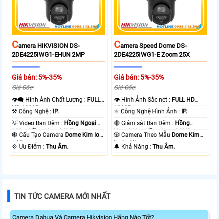
C
C
Amera HIKVISION DS-
Amera Speed Dome DS-
2DE4225IWG1-EHUN 2MP
2DE4225IWG1-E Zoom 25X
Giá bán: 5%-35%
Giá bán: 5%-35%
Giá Gốc:
Giá Gốc:
👁️‍🗨 Hình Ành Chất Lượng :
FULL
👁 Hình Ảnh Sắc nét :
FULL HD
HD 1080P .
1080P .
⚒ Công Nghệ :
IP.
⚛️ Công Nghệ Hình Ảnh :
IP.
💡 Video Ban Đêm :
Hồng Ngoại
🔴 Giám sát Ban Đêm :
Hồng
100m Hồng Ngoại SMD.
Ngoại 10m Hồng Ngoại SMD.
🕸️ Cấu Tạo Camera
Dome Kim loại
🎲 Camera Theo Mẫu
Dome Kim
+ Nhựa.
loại + Nhựa.
️💠 Ưu Điểm :
Thu Âm.
️🔔 Khả Năng :
Thu Âm.
TIN TỨC CAMERA MỚI NHẤT
Camera Dahua Và Camera Hikvision Hãng Nào Tốt?