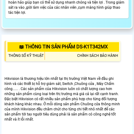
hoàn hảo giúp bạn có thể sử dụng nhanh chóng và tiện lợi . Trong giám
sát ra vào ,giời làm việc của các nhân viên ,cụm màng hình giúp thao
tác tiện lợi.
📖 THÔNG TIN SẢN PHẨM DS-K1T342MX
THÔNG SỐ KỸ THUẬT
CHÍNH SÁCH BẢO HÀNH
Hikvision là thương hiệu lớn nhất tại thị trường Việt Nam về đầu ghi
hình và các thiết bị hỗ trợ giám sát, Switch ,Chuông cửa , Máy Chấm
công...... . Các sản phẩm của Hikvision luôn có chất lượng cao hơn
những sản phẩm cùng loại trên thị trường mà giá cả lại rất cạnh tranh.
Đặc biệt Hikvision có rất nhiều sản phẩm phù hợp cho từng đối tượng
khách hàng khác nhau. Ở mỗi dòng sản phẩm Chuông cửa thông minh
của mình Hikvision đều chăm chút cho từng chi tiết nhỏ nhất để các
sản phẩm tới tay người tiêu dùng phải là sản phẩm có công nghệ tốt
nhất và ít lỗi nhất.