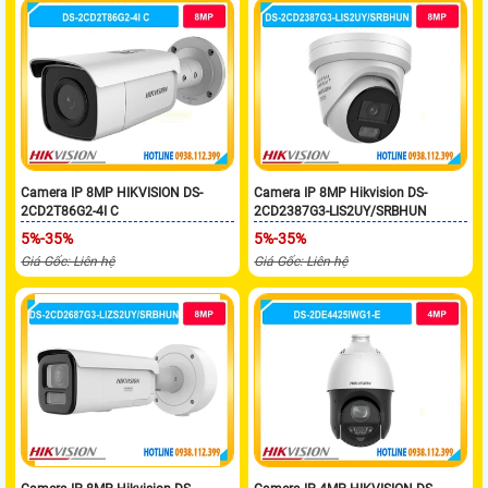
Camera IP 8MP HIKVISION DS-
Camera IP 8MP Hikvision DS-
2CD2T86G2-4I C
2CD2387G3-LIS2UY/SRBHUN
5%-35%
5%-35%
Giá Gốc: Liên hệ
Giá Gốc: Liên hệ