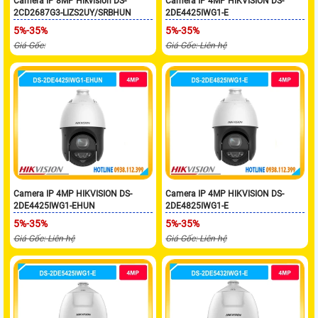
Camera IP 8MP Hikvision DS-
Camera IP 4MP HIKVISION DS-
2CD2687G3-LIZS2UY/SRBHUN
2DE4425IWG1-E
5%-35%
5%-35%
Giá Gốc:
Giá Gốc: Liên hệ
Camera IP 4MP HIKVISION DS-
Camera IP 4MP HIKVISION DS-
2DE4425IWG1-EHUN
2DE4825IWG1-E
5%-35%
5%-35%
Giá Gốc: Liên hệ
Giá Gốc: Liên hệ