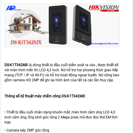
DS-K1T342MX
là dòng thiết bị đầu cuối kiểm soát ra vào , được thiết kế
với màn hình hiển thị LCD 4,3 inch. Nó hỗ trợ hai phương thức giao tiếp
mạng (TCP / IP và Wi-Fi) và hỗ trợ hoạt động ngoại tuyến. Nó cũng bao
gồm camera HD 2MP để ghi lại hình ảnh của tất cả các lần truy cập.
Thông số kỹ thuật máy chấm công DS-K1T342MX:
• Thiết bị đầu cuối nhận dạng khuôn mặt, màn hình cảm ứng LCD 4,3
inch cảm ứng, ống kính góc rộng 2 Mega pixel, mô-đun đọc thẻ EM tích
hợp
• Camera kép 2MP góc rộng