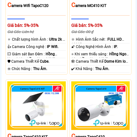
C
C
Amera Wifi TapoC120
Amera MC410 KIT
Giá bán: 5%-35%
Giá bán: 5%-35%
Giá Gốc: Liên hệ
Giá Gốc: 00 ₫
🔅 Chất lượng hình Ảnh :
Ultra 2k +
🔆 Hình Ảnh Sắc nét :
FULL HD
.
1080P .
👍 Camera Công nghệ :
IP Wifi.
🌠 Công Nghệ Hình Ảnh :
IP.
💥 Giám sát Ban Đêm :
Hồng
⭐ Khi xem thiếu sáng :
Hồng Ngoại
Ngoại 10m Hồng Ngoại SMD.
10m Hồng Ngoại SMD.
🛡 Camera Thiết Kế
Cube.
🕸️ Camera Thiết Kế
Dome Kim loại
+ Nhựa.
️☣️ Chức Năng :
Thu Âm.
️✔️ Khả Năng :
Thu Âm.
C
C
Amera TapoC410 KIT
Amera TapoC410