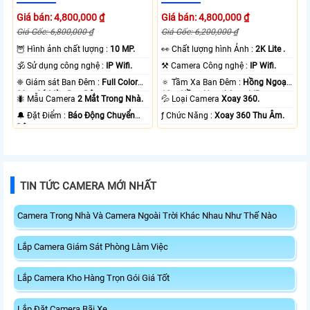
Giá bán: 4,800,000 ₫
Giá bán: 4,800,000 ₫
Giá Gốc: 6,800,000 ₫
Giá Gốc: 6,200,000 ₫
🦉 Hình ảnh chất lượng :
10 MP.
️👀 Chất lượng hình Ảnh :
2K Lite .
🕉️ Sử dụng công nghệ :
IP Wifi.
⚒ Camera Công nghệ :
IP Wifi.
❈ Giám sát Ban Đêm :
Full Color
🔅 Tầm Xa Ban Đêm :
Hồng Ngoại
20m Có Màu Ban Ðêm.
10m Hồng Ngoại Smart IR.
🐜 Mẫu Camera
2 Mắt Trong Nhà.
💦 Loại Camera
Xoay 360.
️🔔 Đặt Điểm :
Báo Động Chuyển
️ƒ Chức Năng :
Xoay 360 Thu Âm.
Động.
TIN TỨC CAMERA MỚI NHẤT
Camera Trong Nhà Và Camera Ngoài Trời Khác Nhau Như Thế Nào
Lắp Camera Giám Sát Phòng Làm Việc
Lắp Camera Kho Hàng Trọn Gói Giá Tốt
Lắp Đặt Camera Bãi Xe