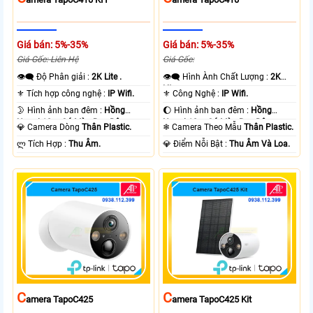
Giá bán: 5%-35%
Giá bán: 5%-35%
Giá Gốc: Liên Hệ
Giá Gốc:
👁️‍🗨 Độ Phân giải :
2K Lite .
👁️‍🗨 Hình Ành Chất Lượng :
2K
Lite .
⚜️ Tích hợp công nghệ :
IP Wifi.
⚜️ Công Nghệ :
IP Wifi.
🌛 Hình ảnh ban đêm :
Hồng
🌔 Hình ảnh ban đêm :
Hồng
Ngoại 10m Có Màu Ban Ðêm.
Ngoại 10m Có Màu Ban Ðêm.
💎 Camera Dòng
Thân Plastic.
❄ Camera Theo Mẫu
Thân Plastic.
️ლ Tích Hợp :
Thu Âm.
️💎 Điểm Nỗi Bật :
Thu Âm Và Loa.
C
C
Amera TapoC425
Amera TapoC425 Kit