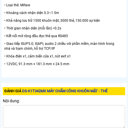
• Loại thẻ: Mifare
• Khoảng cách nhận diện 0.3~1.5m
• Khả năng lưu trữ 1500 khuôn mặt, 3000 thẻ, 150.000 sự kiện
• Thời gian nhận diện (mỗi lần) <0.2s
• Kết nối mở rộng đầu đọc thẻ qua RS485
• Giao tiếp ISUP5.0; ISAPI; audio 2 chiều với phần mềm, màn hình trong
nhà và trạm chính, hỗ trợ TCP/IP
• Khóa điện x1, cảm biến cửa x1, nút exit x1
• 12VDC, 91.3 mm × 181.3 mm × 24.5 mm
ĐÁNH GIÁ
DS-K1T342MX MÁY CHẤM CÔNG KHUÔN MẶT - THẺ
Nội dung: