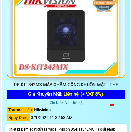
DS-K1T342MX MÁY CHẤM CÔNG KHUÔN MẶT - THẺ
Giá Khuyến Mãi:
Liên hệ
(+ VAT 8%)
Giá Niêm Yết:Liên hệ
Thương Hiệu
Hikvision
Ngày Đăng
8/1/2022 11:32:53 AM
Thiết bị kiểm soát cửa ra vào Hikvision DS-K1T342MX , là giải pháp