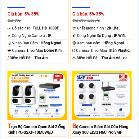
Giá bán: 5%-35%
Giá bán: 5%-35%
Giá Gốc:
Giá Gốc: Liên Hệ
️👀 Độ sắc nét :
FULL HD 1080P .
💯 Chất lượng hình :
2K Lite .
⚜️ Công Nghệ Camera :
IP.
🌠 Công Nghệ Sử Dụng :
IP Wifi.
🌙 Video Ban Đêm :
Hồng Ngoại
🔴 Xem ban đêm :
Hồng Ngoại
10m Hồng Ngoại SMD.
15m Có Màu Ban Ðêm.
👑 Camera Theo Mẫu
Dome Kim
⛓ Camera Theo Mẫu
Thân Plastic.
loại + Nhựa.
️ƒ Điểm Nỗi Bật :
Thu Âm.
️☣️ Điểm Nỗi Bật :
Thu Âm Và Loa.
T
B
Rọn Bộ Camera Quan Sát 2 Ống
Ộ Camera Giám Sát Cửa Hàng
Kính IPC-S2XP-10M0WED
Xoay 360 Ezviz H6C Pro 3MP