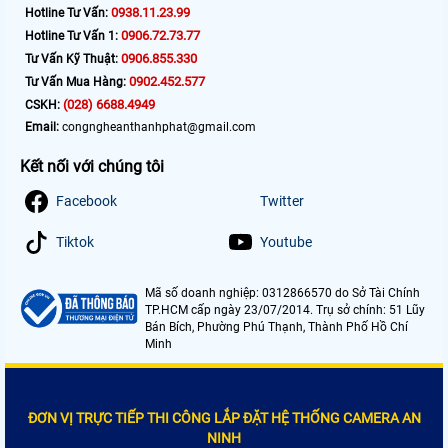
0938.11.23.99
Hotline Tư Vấn:
0906.72.73.77
Hotline Tư Vấn 1:
0906.855.330
Tư Vấn Kỹ Thuật:
0902.452.577
Tư Vấn Mua Hàng:
(028) 6688.4949
CSKH:
Email:
congngheanthanhphat@gmail.com
Kết nối với chúng tôi
Facebook
Twitter
Tiktok
Youtube
Mã số doanh nghiệp: 0312866570 do Sở Tài Chính
TP.HCM cấp ngày 23/07/2014. Trụ sở chính: 51 Lũy
Bán Bích, Phường Phú Thạnh, Thành Phố Hồ Chí
Minh
ĐƠN VỊ TRỰC TIẾP THI CÔNG LẮP ĐẶT HỆ THỐNG CAMERA AN
NINH