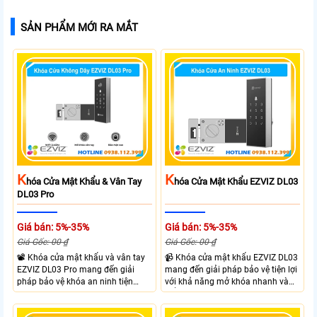
SẢN PHẨM MỚI RA MẮT
K
K
Hóa Cửa Mật Khẩu & Vân Tay
Hóa Cửa Mật Khẩu EZVIZ DL03
DL03 Pro
Giá bán: 5%-35%
Giá bán: 5%-35%
Giá Gốc: 00 ₫
Giá Gốc: 00 ₫
📽 Khóa cửa mật khẩu và vân tay
📹 Khóa cửa mật khẩu EZVIZ DL03
EZVIZ DL03 Pro mang đến giải
mang đến giải pháp bảo vệ tiện lợi
pháp bảo vệ khóa an ninh tiện
với khả năng mở khóa nhanh và
dụng và linh hoạt với nhiều hình
kiểm soát linh hoạt. Khóa cửa cửa
thưc mở khóa cùng với thiết kế gọn
EZVIZ kết nối trực tiếp với điện