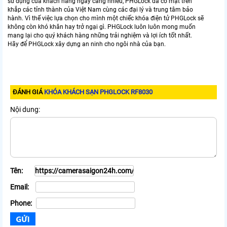
sử dụng của khách hàng ngày càng nhiều, PHGLock đã có mặt trên
khắp các tỉnh thành của Việt Nam cùng các đại lý và trung tâm bảo
hành. Vì thế việc lựa chọn cho mình một chiếc khóa điện tử PHGLock sẽ
không còn khó khăn hay trở ngại gì. PHGLock luôn luôn mong muốn
mang lại cho quý khách hàng những trải nghiệm và lợi ích tốt nhất.
Hãy để PHGLock xây dựng an ninh cho ngôi nhà của bạn.
ĐÁNH GIÁ
KHÓA KHÁCH SẠN PHGLOCK RF8030
Nội dung:
Tên:
Email:
Phone: