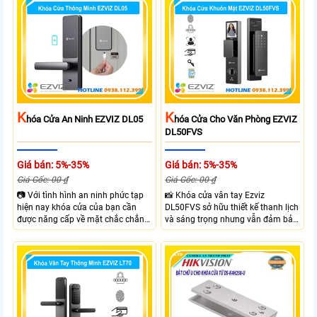
gàng và chắc chắn. EZVIZ DL03
thoại qua APP EZVIZ hỗ trợ theo
Pro hỗ trợ mở khóa nhanh dễ sử
dõi và điều khiển khóa cửa từ xa
dụng phù hợp cho gia đình và văn
phù hợp cho nhà ở căn hộ hoặc
phòng giúp kiểm soát ra vào linh
văn phòng hiện đại.
hoạt.
K
K
Hóa Cửa An Ninh EZVIZ DL05
Hóa Cửa Cho Văn Phòng EZVIZ
DL50FVS
Giá bán: 5%-35%
Giá bán: 5%-35%
Giá Gốc: 00 ₫
Giá Gốc: 00 ₫
📷 Với tình hình an ninh phức tạp
📸 Khóa cửa vân tay Ezviz
hiện nay khóa cửa của bạn cần
DL50FVS sở hữu thiết kế thanh lịch
được năng cấp về mặt chắc chắn
và sáng trọng nhưng vẫn đảm bảo
và công nghệ giúp đảm bảo an
sự chắc chắn với cùng nhiều
ninh và kiểm soát ra vào hiệu quả
phương thức mở cửa tiện lợi như
hơn. Với Khóa Cửa An Ninh EZVIZ
vân tay, mật khẩu, thẻ từ và điều
DL05 bạn sẽ sở hữu khóa cửa với 6
khiển từ xa qua app. Ezviz
hình thức mở khóa và nhiều chức
DL50FVS hỗ trợ quản lý người
năng an ninh như Cảnh báo phá
dùng cảnh báo an ninh và kiểm tra
hoại và kiểm soát ra vào từ xa
trạng thái khóa giúp kiểm soát ra
ngay trên điện thoại
vào từ xa qua app EZVIZ