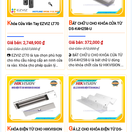
B
K
ÁT CHỮ U CHO KHÓA CỬA TỪ
Hóa Cửa Vân Tay EZVIZ LT70
DS-K4H258-U
Giá bán: 372,000 ₫
Giá bán: 2,748,900 ₫
Giá Gốc: 372,000 ₫
Giá Gốc: 3,927,000 ₫
🎬 BÁT CHỮ U CHO KHÓA CỬA TỪ
📷 EZVIZ LT70 là lựa chọn phù hợp
DS-K4H258-U là bát chữ U dùng
cho nhu cầu nâng cấp an ninh cửa
cho khóa chốt cửa từ HIKVISION.
ra vào. Khóa cho phép quản lý
Sản phẩm được thiết kế chắc chắn,
người dùng dễ dàng theo dõi trạng
dùng cho khóa Hikvision SH-
thái hoạt động và hỗ trợ cảnh báo
K5H258S/D. BÁT CHỮ U CHO
thông minh qua điện thoại. Khóa
KHÓA CỬA TỪ DS-K4H258-U phù
cửa mang lại sự tiện lợi nhờ sự linh
hợp cửa ra vào, mở ra hướng về
hoạt trong cách sử dụng như vân
bên trong ở góc 90 độ.
tay, mật khẩu và thẻ từ đảm bảo
kiểm soát ra vào hiệu quả.
K
G
HÓA ĐIỆN TỪ CHO HIKVISION
Á LZ CHO KHÓA ĐIỆN TỪ DS-