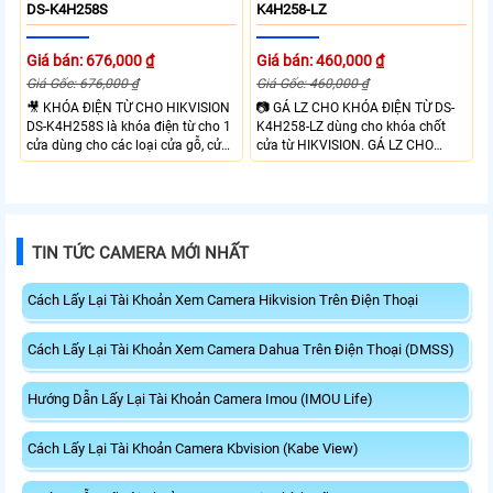
DS-K4H258S
K4H258-LZ
Giá bán: 676,000 ₫
Giá bán: 460,000 ₫
Giá Gốc: 676,000 ₫
Giá Gốc: 460,000 ₫
🎥 KHÓA ĐIỆN TỪ CHO HIKVISION
📷 GÁ LZ CHO KHÓA ĐIỆN TỪ DS-
DS-K4H258S là khóa điện từ cho 1
K4H258-LZ dùng cho khóa chốt
cửa dùng cho các loại cửa gỗ, cửa
cửa từ HIKVISION. GÁ LZ CHO
kính, cửa kim loại, cửa chống cháy
KHÓA ĐIỆN TỪ DS-K4H258-LZ
với chất liệu nhôm cao cấp có độ
được thiết kế chắc chắn, dùng cho
bền cao. Nhờ thiết kế nam châm,
khóa Hikvision DS-K4H258S/D.
KHÓA ĐIỆN TỪ CHO HIKVISION
BÁT LZ CHO KHÓA ĐIỆN TỪ DS-
DS-K4H258S có lực hút mạnh nên
K4H258-LZ phù hợp cửa ra vào,
TIN TỨC CAMERA MỚI NHẤT
không hề tác động đến cửa và
mở ra hướng về bên trong ở góc 90
không làm hư hại. Đảm bảo tính
độ
thẩm mĩ và công dụng sau khi lắp
Cách Lấy Lại Tài Khoản Xem Camera Hikvision Trên Điện Thoại
đặt.
Cách Lấy Lại Tài Khoản Xem Camera Dahua Trên Điện Thoại (DMSS)
Hướng Dẫn Lấy Lại Tài Khoản Camera Imou (IMOU Life)
Cách Lấy Lại Tài Khoản Camera Kbvision (Kabe View)