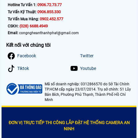
0906.72.73.77
Hotline Tư Vấn 1:
0906.855.330
Tư Vấn Kỹ Thuật:
0902.452.577
Tư Vấn Mua Hàng:
(028) 6688.4949
CSKH:
Email:
congngheanthanhphat@gmail.com
Kết nối với chúng tôi
Facebook
Twitter
Tiktok
Youtube
Mã số doanh nghiệp: 0312866570 do Sở Tài Chính
TP.HCM cấp ngày 23/07/2014. Trụ sở chính: 51 Lũy
Bán Bích, Phường Phú Thạnh, Thành Phố Hồ Chí
Minh
ĐƠN VỊ TRỰC TIẾP THI CÔNG LẮP ĐẶT HỆ THỐNG CAMERA AN
NINH