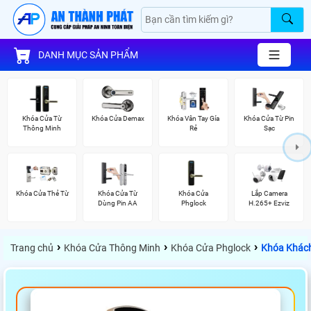
DANH MỤC SẢN PHẨM
Khóa Cửa Từ
Khóa Cửa Demax
Khóa Vân Tay Gía
Khóa Cửa Từ Pin
Thông Minh
Rẻ
Sạc
Khóa Cửa Thẻ Từ
Khóa Cửa Từ
Khóa Cửa
Lắp Camera
Dùng Pin AA
Phglock
H.265+ Ezviz
›
›
›
Trang chủ
Khóa Cửa Thông Minh
Khóa Cửa Phglock
Khóa Khách