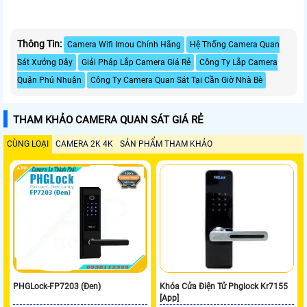
Thông Tin:
Camera Wifi Imou Chính Hãng
Hệ Thống Camera Quan
Sát Xưởng Dây
Giải Pháp Lắp Camera Giá Rẻ
Công Ty Lắp Camera
Quận Phú Nhuận
Công Ty Camera Quan Sát Tại Cần Giờ Nhà Bè
THAM KHẢO CAMERA QUAN SÁT GIÁ RẺ
CÙNG LOẠI
CAMERA 2K 4K
SẢN PHẨM THAM KHẢO
PHGLock-FP7203 (Đen)
Khóa Cửa Điện Tử Phglock Kr7155
[App]