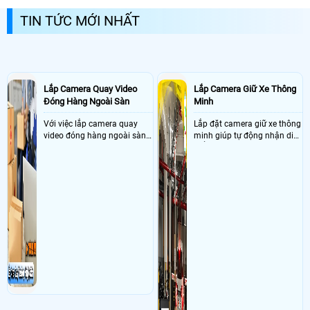
nên chọn những thương hiệu uy tín chuyên nghiêp
TIN TỨC MỚI NHẤT
về khóa cửa từ mục đích an toàn bảo vệ tài sản
tuyệt đối
Lắp Camera Quay Video
Lắp Camera Giữ Xe Thông
Đóng Hàng Ngoài Sàn
Minh
Với việc lắp camera quay
Lắp đặt camera giữ xe thông
video đóng hàng ngoài sàn
minh giúp tự động nhận diện
thì đây là một giải pháp
biển số nâng cao tính bảo
camera cực kì cần thiết cho
mật tài sản giảm thiểu tình
các shop kinh doanh online
trạng ùn tắc tại cửa ra vào
đều nên sử dụng để có thể
và cắt giảm chi phí thuê
bảo vệ quyền lợi shop tránh
nhân viên giữ xe
được các tình trạng bị đánh
mất cắp hàng hóa