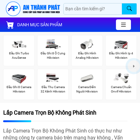
DANH MỤC SẢN PHẨM
Đầu Ghi Turbo
Đầu Ghi 8 Ổ Cưng
Đầu Ghi Hình
Đầu Ghi Hình Ip 4
AcuSense
Hikvision
Analog Hikvision
Hikvision
Đầu Ghi 8 Camera
Đầu Thu Camera
Camera Đếm
Camera Chuẩn
Hikvision
32 Kênh Hikvision
Người Hikvision
Onvif Hikvision
Lắp Camera Trọn Bộ Không Phát Sinh
Lắp Camera Trọn Bộ Không Phát Sinh có thực hư như
những công ty camera báo trên mạng hay không , Vấn