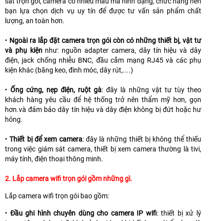
sát trọn gói, camera có nhiều mẫu mã hình dạng, chức năng nên
bạn lựa chọn dịch vụ uy tín để được tư vấn sản phẩm chất
lượng, an toàn hơn.
•
Ngoài ra lắp đặt camera trọn gói còn có những thiết bị, vật tư
và phụ kiện
như: nguồn adapter camera, dây tín hiệu và dây
điện, jack chống nhiễu BNC, đầu cắm mạng RJ45 và các phụ
kiện khác (băng keo, đinh móc, dây rút,....)
•
Ống cứng, nẹp điện, ruột gà
: đây là những vật tư tùy theo
khách hàng yêu cầu để hệ thống trở nên thẩm mỹ hơn, gọn
hơn.và đảm bảo dây tín hiệu và dây điện không bị đứt hoặc hư
hỏng.
•
Thiết bị để xem camera
: đây là những thiết bị không thể thiếu
trong việc giám sát camera, thiết bị xem camera thường là tivi,
máy tính, điện thoại thông minh.
2. Lắp camera wifi trọn gói gồm những gì.
Lắp camera wifi trọn gói bao gồm:
•
Đầu ghi hình chuyên dùng cho camera IP wifi
: thiết bị xử lý