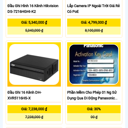
Đầu Ghi Hình 16 Kênh Hikvision
Lắp Camera IP Ngoài Trời Giá Rẻ
DS-7216HGHI-K2
Có PoE
Giá: 5,340,000 ₫
Giá: 4,799,000 ₫
5,340,000 ₫
8,100,000 ₫
Đầu Ghi 16 Kênh DH-
Phần Mềm Cho Phép 01 Ng Sử
XVR5116HS-X
Dụng Qua Di Động Panasonic
KX-NSE101X
Giá: 7,238,000 ₫
Giá: 30%
7,238,000 ₫
00 ₫