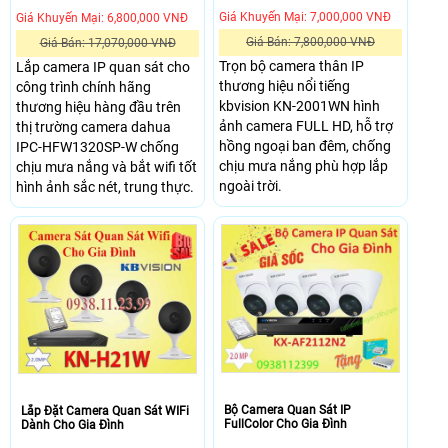
Giá Khuyến Mại: 7,000,000 VNĐ
Giá Khuyến Mại: 6,800,000 VNĐ
Giá Bán: 7,800,000 VNĐ
Giá Bán: 17,070,000 VNĐ
Trọn bộ camera thân IP
Lắp camera IP quan sát cho
thương hiệu nổi tiếng
công trình chính hãng
kbvision KN-2001WN hình
thương hiệu hàng đầu trên
ảnh camera FULL HD, hỗ trợ
thị trường camera dahua
hồng ngoại ban đêm, chống
IPC-HFW1320SP-W chống
chịu mưa nắng phù hợp lắp
chịu mưa nắng và bắt wifi tốt
ngoài trời.
hình ảnh sắc nét, trung thực.
Bộ Camera Quan Sát IP
Lắp Đặt Camera Quan Sát WIFi
FullColor Cho Gia Đình
Dành Cho Gia Đình