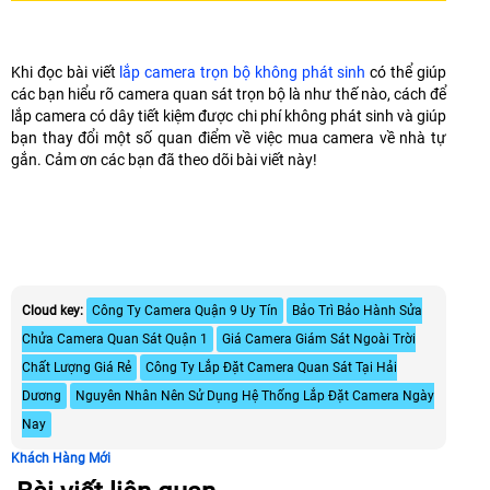
Khi đọc bài viết
lắp camera trọn bộ không phát sinh
có thể giúp
các bạn hiểu rõ camera quan sát trọn bộ là như thế nào, cách để
lắp camera có dây tiết kiệm được chi phí không phát sinh và giúp
bạn thay đổi một số quan điểm về việc mua camera về nhà tự
gắn. Cảm ơn các bạn đã theo dõi bài viết này!
Cloud key:
Công Ty Camera Quận 9 Uy Tín
Bảo Trì Bảo Hành Sửa
Chửa Camera Quan Sát Quận 1
Giá Camera Giám Sát Ngoài Trời
Chất Lượng Giá Rẻ
Công Ty Lắp Đặt Camera Quan Sát Tại Hải
Dương
Nguyên Nhân Nên Sử Dụng Hệ Thống Lắp Đặt Camera Ngày
Nay
Khách Hàng Mới