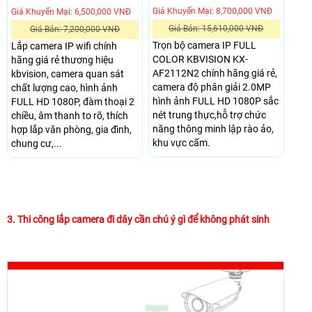
Giá Khuyến Mại: 8,700,000 VNĐ
Giá Khuyến Mại: 6,500,000 VNĐ
Giá Bán: 15,610,000 VNĐ
Giá Bán: 7,200,000 VNĐ
Trọn bộ camera IP FULL
Lắp camera IP wifi chính
COLOR KBVISION KX-
hãng giá rẻ thương hiệu
AF2112N2 chính hãng giá rẻ,
kbvision, camera quan sát
camera độ phân giải 2.0MP
chất lượng cao, hình ảnh
hình ảnh FULL HD 1080P sắc
FULL HD 1080P, đàm thoại 2
nét trung thực,hỗ trợ chức
chiều, âm thanh to rõ, thích
năng thông minh lập rào ảo,
hợp lắp văn phòng, gia đình,
khu vực cấm.
chung cư,...
3. Thi công lắp camera đi dây cần chú ý gì để không phát sinh