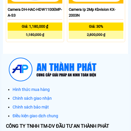
Camera DH-HAC-HDW1100EMP-
Camera Ip 2Mp Kbvision KX-
A-S3
2003N
Giá: 1,180,000 ₫
Giá: 30%
1,180,000 ₫
2,800,000 ₫
Hình thức mua hàng
Chính sách giao nhận
Chính sách bảo mật
Điều kiện giao dịch chung
CÔNG TY TNHH TM-DV ĐẦU TƯ AN THÀNH PHÁT