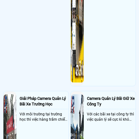
Giải Pháp Camera Quản Lý
Camera Quản Lý Bãi Giữ Xe
Bãi Xe Trường Học
Công Ty
Với môi trường tại trường
Với các bãi xe tại công ty thì
học thì việc hàng trăm chiếc
việc quản lý sẽ cực kì khó
xe vào trường cùng lúc vậy
khăn vậy nên việc áp dụng
nên việc quản lý và đảm báo
camera quản lý bãi xe thông
số lượng xe vào một lần là
minh sẽ giúp bãi giữ xe tại