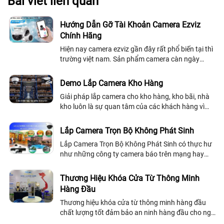
Bài viết liên quan
Hướng Dẫn Gỡ Tài Khoản Camera Ezviz
Chính Hãng
Hiện nay camera ezviz gần đây rất phổ biến tại thì
trường việt nam. Sản phẩm camera càn ngày
được cải thiệt về chất lượng và hình ảnh. Với
những dòng camera quan sát chuyên dụng...
Demo Lắp Camera Kho Hàng
Giải pháp lắp camera cho kho hàng, kho bãi, nhà
kho luôn là sự quan tâm của các khách hàng vì
đây là nơi chứa rất nhiều vật dụng, tài sản có giá
trị của doanh nghiệp, có những...
Lắp Camera Trọn Bộ Không Phát Sinh
Lắp Camera Trọn Bộ Không Phát Sinh có thực hư
như những công ty camera báo trên mạng hay
không , Vấn đề lắp đặt camera quan sát của nhiều
công ty không uy tín không báo giá trọn...
Thương Hiệu Khóa Cửa Từ Thông Minh
Hàng Đầu
Thương hiệu khóa cửa từ thông minh hàng đầu
chất lượng tốt đảm bảo an ninh hàng đầu cho ngôi
nhà của bạn, khóa cửa từ thông minh chất lượng