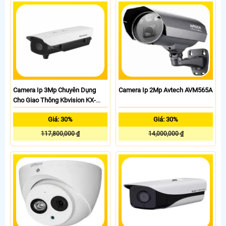
Camera Ip 3Mp Chuyên Dụng
Camera Ip 2Mp Avtech AVM565A
Cho Giao Thông Kbvision KX-
F3008ITN
Giá: 30%
Giá: 30%
117,800,000 ₫
14,000,000 ₫