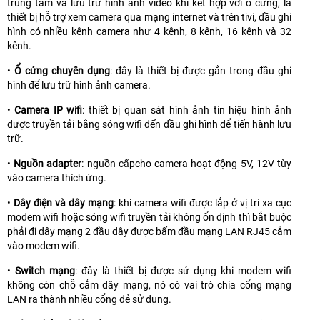
trung tâm và lưu trữ hình ảnh video khi kết hợp với ổ cứng, là
thiết bị hỗ trợ xem camera qua mạng internet và trên tivi, đầu ghi
hình có nhiều kênh camera như 4 kênh, 8 kênh, 16 kênh và 32
kênh.
•
Ổ cứng chuyên dụng
: đây là thiết bị được gắn trong đầu ghi
hình để lưu trữ hình ảnh camera.
•
Camera IP wifi
: thiết bị quan sát hình ảnh tín hiệu hình ảnh
được truyền tải bằng sóng wifi đến đầu ghi hình để tiến hành lưu
trữ.
•
Nguồn adapter
: nguồn cấpcho camera hoạt động 5V, 12V tùy
vào camera thích ứng.
•
Dây điện và dây mạng
: khi camera wifi được lắp ở vị trí xa cục
modem wifi hoặc sóng wifi truyền tải không ổn định thì bắt buộc
phải đi dây mạng 2 đầu dây được bấm đầu mạng LAN RJ45 cắm
vào modem wifi.
•
Switch mạng
: đây là thiết bị được sử dụng khi modem wifi
không còn chỗ cắm dây mạng, nó có vai trò chia cổng mạng
LAN ra thành nhiều cổng đẻ sử dụng.