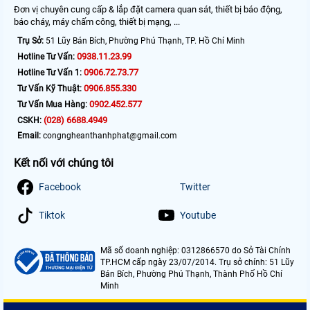
Đơn vị chuyên cung cấp & lắp đặt camera quan sát, thiết bị báo động,
báo cháy, máy chấm công, thiết bị mạng, ...
Trụ Sở:
51 Lũy Bán Bích, Phường Phú Thạnh, TP. Hồ Chí Minh
0938.11.23.99
Hotline Tư Vấn:
0906.72.73.77
Hotline Tư Vấn 1:
0906.855.330
Tư Vấn Kỹ Thuật:
0902.452.577
Tư Vấn Mua Hàng:
(028) 6688.4949
CSKH:
Email:
congngheanthanhphat@gmail.com
Kết nối với chúng tôi
Facebook
Twitter
Tiktok
Youtube
Mã số doanh nghiệp: 0312866570 do Sở Tài Chính
TP.HCM cấp ngày 23/07/2014. Trụ sở chính: 51 Lũy
Bán Bích, Phường Phú Thạnh, Thành Phố Hồ Chí
Minh