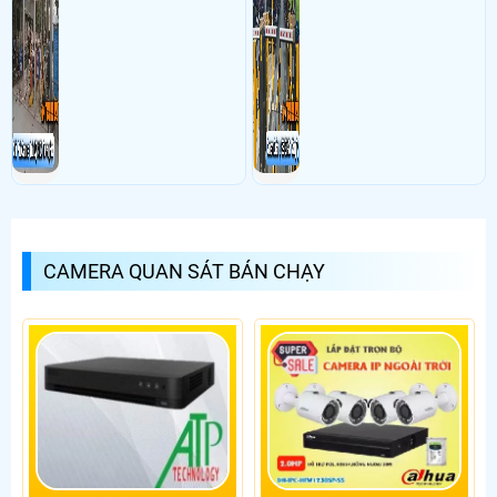
điều cực kì khó để quản lý,
công ty giải quyết nhanh
vậy nên việc áp dụng giải
được các vấn đề tồn đọng
pháp camera quản lý bãi xe
trong việc quản lý bãi xe thủ
trường học sẽ cực kì đáng
công
đầu tư giúp nhanh chóng
giải quyết vấn đề này
CAMERA QUAN SÁT BÁN CHẠY