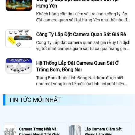
Hưng Yên
Khách hàng cần tìm kiếm và lựa chọn công ty lắp
đặt camera quan sát tại Hưng Yên như thế nào để
nhận được sự chuyên nghiệp và uy tín, vì vậy công
ty camera chúng tôi xin giới...
Công Ty Lắp Đặt Camera Quan Sát Giá Rẻ
Công Ty Lắp đặt camera quan sát giá rẻ uy tín dịch
vụ tốt nhất camera giám sát từ xa qua mạng giá rẻ
là lựa chọn tối ưu tiết kiệm chi phí. lựa chọn
camera quan sát giá rẻ phù hợp với mỗi công trình
Hệ Thống Lắp Đặt Camera Quan Sát Ở
Trảng Bom, Đồng Nai
Trảng Bom thuộc tỉnh Đồng Nai được được biết
như một vùng kinh tế mới của tỉnh bởi xuât hiện
khá nhiều khu công nghiệp cũng như nhà xưởng.
Trảng Bom có một vị trí vô cùng quan...
TIN TỨC MỚI NHẤT
Camera Trong Nhà Và
Lắp Camera Giám Sát
Camera Ngoài Trời Khác
Phòng Làm Việc