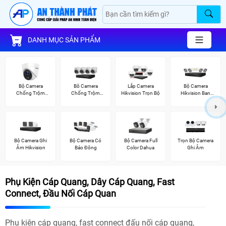
DANH MỤC SẢN PHẨM
Bộ Camera
Bô Camera
Lắp Camera
Bộ Camera
Chống Trộm
Chống Trộm
Hikvision Trọn Bộ
Hikvision Ban
Hikvision
Hikvision
Đêm Có Màu
Bộ Camera Ghi
Bộ Camera Có
Bộ Camera Full
Trọn Bộ Camera
Âm Hikvision
Báo Đông
Color Dahua
Ghi Âm
Phụ Kiện Cáp Quang, Dây Cáp Quang, Fast
Connect, Đầu Nối Cáp Quan
Phụ kiện cáp quang, fast connect đấu nối cáp quang,