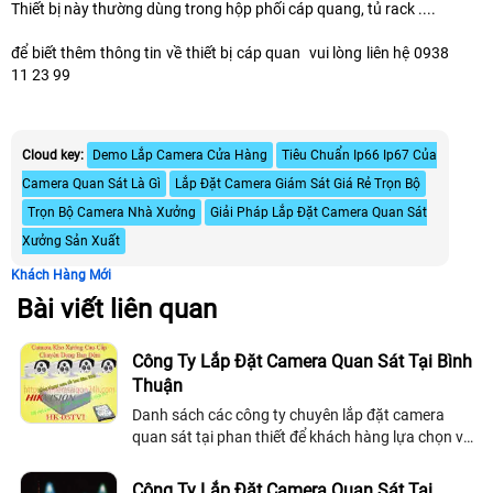
Thiết bị này thường dùng trong hộp phối cáp quang, tủ rack ....
để biết thêm thông tin về thiết bị cáp quan vui lòng liên hệ 0938
11 23 99
Cloud key:
Demo Lắp Camera Cửa Hàng
Tiêu Chuẩn Ip66 Ip67 Của
Camera Quan Sát Là Gì
Lắp Đặt Camera Giám Sát Giá Rẻ Trọn Bộ
Trọn Bộ Camera Nhà Xưởng
Giải Pháp Lắp Đặt Camera Quan Sát
Xưởng Sản Xuất
Khách Hàng Mới
Bài viết liên quan
Công Ty Lắp Đặt Camera Quan Sát Tại Bình
Thuận
Danh sách các công ty chuyên lắp đặt camera
quan sát tại phan thiết để khách hàng lựa chọn và
tham khảo thêm nhiều công ty trước khi lắp đặt
camera quan sát tại bình thuận.
Công Ty Lắp Đặt Camera Quan Sát Tại