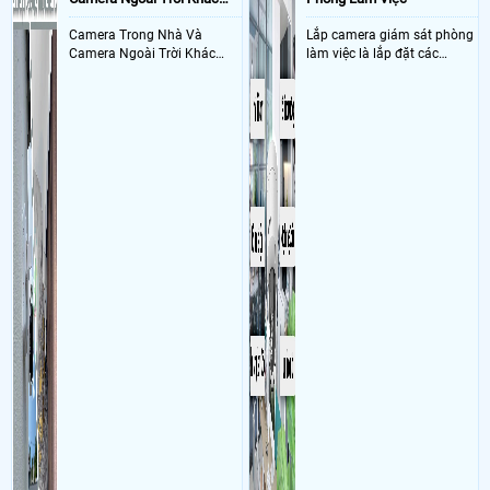
Nhau Như Thế Nào
Camera Trong Nhà Và
Lắp camera giám sát phòng
Camera Ngoài Trời Khác
làm việc là lắp đặt các
Nhau ở tính năng chống
camera ghi hình ảnh sắc nét
nước và chống bụi của
và âm thanh trong phòng
camera
làm việc với mục đích giám
sát quá trình làm việc của
nhân viên, bảo vệ tài sản,
theo dõi an ninh trong thời
gian thực qua điện thoại
hoặc máy tính từ xa