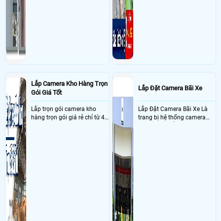
Lắp Camera Kho Hàng Trọn
Lắp Đặt Camera Bãi Xe
Gói Giá Tốt
Lắp trọn gói camera kho
Lắp Đặt Camera Bãi Xe Là
hàng trọn gói giá rẻ chỉ từ 4
trang bị hệ thống camera
triệu đồng sở hữu ngày trọn
nhận diện biển số tại khu
bộ gồm 4 camera, 1 đầu ghi
vực cổng của các bãi giữ xe
hình, ổ cứng, switch mang
kết hợp với phần mềm quản
đến giải pháp giám sát kho
lý để ghi nhận lượt xe ra vào
hàng 24/7 ổn định với độ
chụp hình thông tin xe và
sắc nét cao
biển số lưu trực tiếp về máy
tinh trạm để nhân viên tiện
đối soát, tính tiền xe xe ra
khỏi bãi