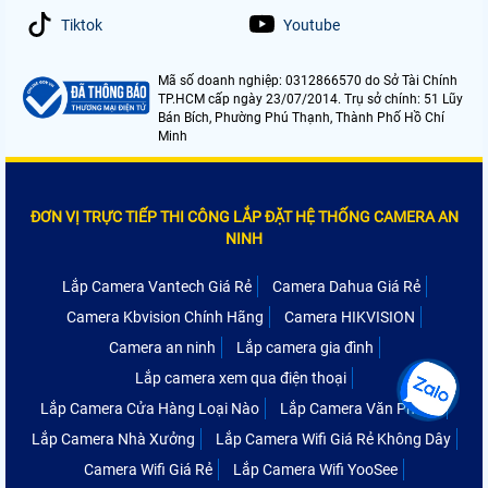
Tiktok
Youtube
Mã số doanh nghiệp: 0312866570 do Sở Tài Chính
TP.HCM cấp ngày 23/07/2014. Trụ sở chính: 51 Lũy
Bán Bích, Phường Phú Thạnh, Thành Phố Hồ Chí
Minh
ĐƠN VỊ TRỰC TIẾP THI CÔNG LẮP ĐẶT HỆ THỐNG CAMERA AN
NINH
Lắp Camera Vantech Giá Rẻ
Camera Dahua Giá Rẻ
Camera Kbvision Chính Hãng
Camera HIKVISION
Camera an ninh
Lắp camera gia đình
Lắp camera xem qua điện thoại
Lắp Camera Cửa Hàng Loại Nào
Lắp Camera Văn Phòng
Lắp Camera Nhà Xưởng
Lắp Camera Wifi Giá Rẻ Không Dây
Camera Wifi Giá Rẻ
Lắp Camera Wifi YooSee