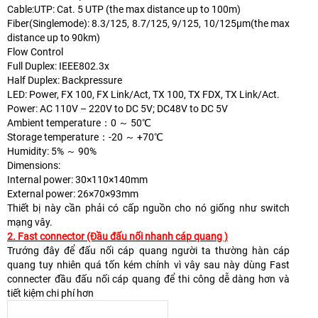
Cable:UTP: Cat. 5 UTP (the max distance up to 100m)
Fiber(Singlemode): 8.3/125, 8.7/125, 9/125, 10/125μm(the max
distance up to 90km)
Flow Control
Full Duplex: IEEE802.3x
Half Duplex: Backpressure
LED: Power, FX 100, FX Link/Act, TX 100, TX FDX, TX Link/Act.
Power: AC 110V – 220V to DC 5V; DC48V to DC 5V
Ambient temperature：0 ～ 50℃
Storage temperature：-20 ～ +70℃
Humidity: 5% ～ 90%
Dimensions:
Internal power: 30×110×140mm
External power: 26×70×93mm
Thiết bị này cần phải có cấp nguồn cho nó giống như switch
mạng vây.
2. Fast connector (Đầu đấu nối nhanh cáp quang )
Trướng đây để đấu nối cáp quang người ta thường hàn cáp
quang tuy nhiên quá tốn kém chính vì vây sau này dùng Fast
connecter đầu đấu nối cáp quang để thi công dễ dàng hơn và
tiết kiệm chi phí hơn