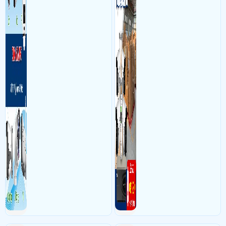
gian thực qua điện thoại
hoặc máy tính từ xa