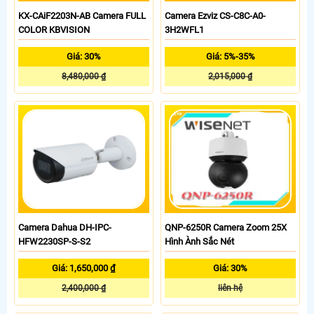
KX-CAiF2203N-AB Camera FULL
Camera Ezviz CS-C8C-A0-
COLOR KBVISION
3H2WFL1
Giá: 30%
Giá: 5%-35%
8,480,000 ₫
2,015,000 ₫
Camera Dahua DH-IPC-
QNP-6250R Camera Zoom 25X
HFW2230SP-S-S2
Hình Ành Sắc Nét
Giá: 1,650,000 ₫
Giá: 30%
2,400,000 ₫
liên hệ