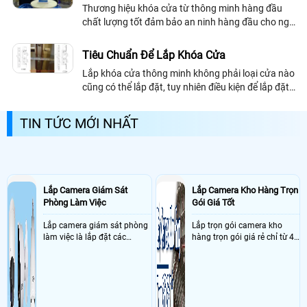
Thương hiệu khóa cửa từ thông minh hàng đầu
chất lượng tốt đảm bảo an ninh hàng đầu cho ngôi
nhà của bạn, khóa cửa từ thông minh chất lượng
nên chọn những thương hiệu uy tín chuyên nghiêp
Tiêu Chuẩn Để Lắp Khóa Cửa
về khóa cửa từ mục đích an toàn bảo vệ tài sản
Lắp khóa cửa thông minh không phải loại cửa nào
tuyệt đối
cũng có thể lắp đặt, tuy nhiên điều kiện để lắp đặt
được khóa cửa từ thông minh hay khóa vân tay
thông minh thì cũng không quá khó...
TIN TỨC MỚI NHẤT
Lắp Camera Giám Sát
Lắp Camera Kho Hàng Trọn
Phòng Làm Việc
Gói Giá Tốt
Lắp camera giám sát phòng
Lắp trọn gói camera kho
làm việc là lắp đặt các
hàng trọn gói giá rẻ chỉ từ 4
camera ghi hình ảnh sắc nét
triệu đồng sở hữu ngày trọn
và âm thanh trong phòng
bộ gồm 4 camera, 1 đầu ghi
làm việc với mục đích giám
hình, ổ cứng, switch mang
sát quá trình làm việc của
đến giải pháp giám sát kho
nhân viên, bảo vệ tài sản,
hàng 24/7 ổn định với độ
theo dõi an ninh trong thời
sắc nét cao