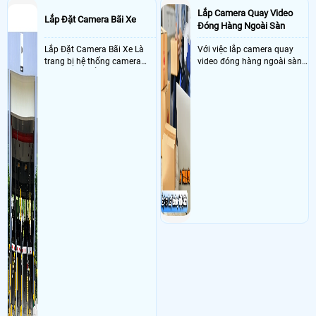
Lắp Camera Quay Video
Lắp Đặt Camera Bãi Xe
Đóng Hàng Ngoài Sàn
Lắp Đặt Camera Bãi Xe Là
Với việc lắp camera quay
trang bị hệ thống camera
video đóng hàng ngoài sàn
nhận diện biển số tại khu
thì đây là một giải pháp
vực cổng của các bãi giữ xe
camera cực kì cần thiết cho
kết hợp với phần mềm quản
các shop kinh doanh online
lý để ghi nhận lượt xe ra vào
đều nên sử dụng để có thể
chụp hình thông tin xe và
bảo vệ quyền lợi shop tránh
biển số lưu trực tiếp về máy
được các tình trạng bị đánh
tinh trạm để nhân viên tiện
mất cắp hàng hóa
đối soát, tính tiền xe xe ra
khỏi bãi