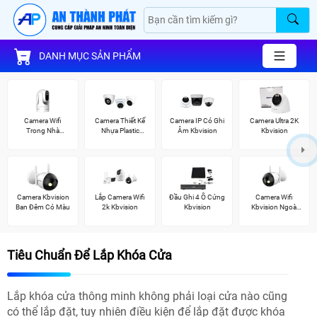
DANH MỤC SẢN PHẨM
Camera Wifi
Camera Thiết Kế
Camera IP Có Ghi
Camera Ultra 2K
Trong Nhà
Nhựa Plastic
Âm Kbvision
Kbvision
Kbvision
Kbvision
Camera Kbvision
Lắp Camera Wifi
Đầu Ghi 4 Ổ Cứng
Camera Wifi
Ban Đêm Có Màu
2k Kbvision
Kbvision
Kbvision Ngoài
Trời
Tiêu Chuẩn Để Lắp Khóa Cửa
Lắp khóa cửa thông minh không phải loại cửa nào cũng
có thể lắp đặt, tuy nhiên điều kiện để lắp đặt được khóa