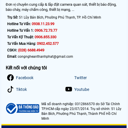
Đơn vị chuyên cung cấp & lắp đặt camera quan sát, thiết bị báo động,
báo cháy, máy chấm công, thiết bị mạng, ...
Trụ Sở:
51 Lũy Bán Bích, Phường Phú Thạnh, TP. Hồ Chí Minh
0938.11.23.99
Hotline Tư Vấn:
0906.72.73.77
Hotline Tư Vấn 1:
0906.855.330
Tư Vấn Kỹ Thuật:
0902.452.577
Tư Vấn Mua Hàng:
(028) 6688.4949
CSKH:
Email:
congngheanthanhphat@gmail.com
Kết nối với chúng tôi
Facebook
Twitter
Tiktok
Youtube
Mã số doanh nghiệp: 0312866570 do Sở Tài Chính
TP.HCM cấp ngày 23/07/2014. Trụ sở chính: 51 Lũy
Bán Bích, Phường Phú Thạnh, Thành Phố Hồ Chí
Minh