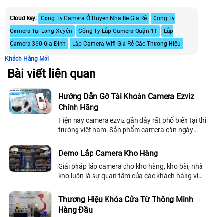
Cloud key:
Công Ty Camera Ở Huyện Nhà Bè Giá Rẻ
Công Ty
Camera Tại Long Xuyên
Công Ty Lắp Camera Quận 11
Lắp
Camera 360 Gia Đình
Lắp Camera Wifi Giá Rẻ Các Thương Hiệu
Khách Hàng Mới
Bài viết liên quan
Hướng Dẫn Gỡ Tài Khoản Camera Ezviz
Chính Hãng
Hiện nay camera ezviz gần đây rất phổ biến tại thì
trường việt nam. Sản phẩm camera càn ngày
được cải thiệt về chất lượng và hình ảnh. Với
những dòng camera quan sát chuyên dụng...
Demo Lắp Camera Kho Hàng
Giải pháp lắp camera cho kho hàng, kho bãi, nhà
kho luôn là sự quan tâm của các khách hàng vì
đây là nơi chứa rất nhiều vật dụng, tài sản có giá
trị của doanh nghiệp, có những...
Thương Hiệu Khóa Cửa Từ Thông Minh
Hàng Đầu