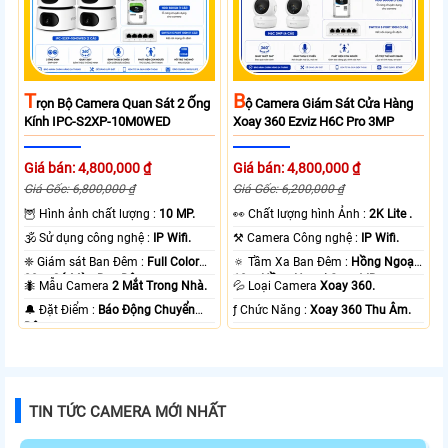
T
B
Rọn Bộ Camera Quan Sát 2 Ống
Ộ Camera Giám Sát Cửa Hàng
Kính IPC-S2XP-10M0WED
Xoay 360 Ezviz H6C Pro 3MP
Giá bán: 4,800,000 ₫
Giá bán: 4,800,000 ₫
Giá Gốc: 6,800,000 ₫
Giá Gốc: 6,200,000 ₫
🦉 Hình ảnh chất lượng :
10 MP.
️👀 Chất lượng hình Ảnh :
2K Lite .
🕉️ Sử dụng công nghệ :
IP Wifi.
⚒ Camera Công nghệ :
IP Wifi.
❈ Giám sát Ban Đêm :
Full Color
🔅 Tầm Xa Ban Đêm :
Hồng Ngoại
20m Có Màu Ban Ðêm.
10m Hồng Ngoại Smart IR.
🐜 Mẫu Camera
2 Mắt Trong Nhà.
💦 Loại Camera
Xoay 360.
️🔔 Đặt Điểm :
Báo Động Chuyển
️ƒ Chức Năng :
Xoay 360 Thu Âm.
Động.
TIN TỨC CAMERA MỚI NHẤT