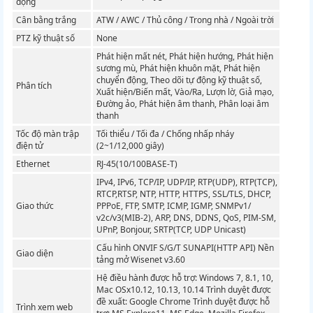
động
Cân bằng trắng
ATW / AWC / Thủ công / Trong nhà / Ngoài trời
PTZ kỹ thuật số
None
Phát hiện mất nét, Phát hiện hướng, Phát hiện
sương mù, Phát hiện khuôn mặt, Phát hiện
chuyển động, Theo dõi tự động kỹ thuật số,
Phân tích
Xuất hiện/Biến mất, Vào/Ra, Lượn lờ, Giả mạo,
Đường ảo, Phát hiện âm thanh, Phân loại âm
thanh
Tốc độ màn trập
Tối thiểu / Tối đa / Chống nhấp nháy
điện tử
(2~1/12,000 giây)
Ethernet
RJ-45(10/100BASE-T)
IPv4, IPv6, TCP/IP, UDP/IP, RTP(UDP), RTP(TCP),
RTCP,RTSP, NTP, HTTP, HTTPS, SSL/TLS, DHCP,
Giao thức
PPPoE, FTP, SMTP, ICMP, IGMP, SNMPv1/
v2c/v3(MIB-2), ARP, DNS, DDNS, QoS, PIM-SM,
UPnP, Bonjour, SRTP(TCP, UDP Unicast)
Cấu hình ONVIF S/G/T SUNAPI(HTTP API) Nền
Giao diện
tảng mở Wisenet v3.60
Hệ điều hành được hỗ trợ: Windows 7, 8.1, 10,
Mac OSx10.12, 10.13, 10.14 Trình duyệt được
đề xuất: Google Chrome Trình duyệt được hỗ
Trình xem web