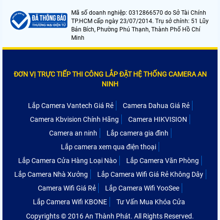
Mã số doanh nghiệp: 0312866570 do Sở Tài Chính
TP.HCM cấp ngày 23/07/2014. Trụ sở chính: 51 Lũy
Bán Bích, Phường Phú Thạnh, Thành Phố Hồ Chí
Minh
ĐƠN VỊ TRỰC TIẾP THI CÔNG LẮP ĐẶT HỆ THỐNG CAMERA AN
NINH
Lắp Camera Vantech Giá Rẻ
Camera Dahua Giá Rẻ
Camera Kbvision Chính Hãng
Camera HIKVISION
Camera an ninh
Lắp camera gia đình
Lắp camera xem qua điện thoại
Lắp Camera Cửa Hàng Loại Nào
Lắp Camera Văn Phòng
Lắp Camera Nhà Xưởng
Lắp Camera Wifi Giá Rẻ Không Dây
Camera Wifi Giá Rẻ
Lắp Camera Wifi YooSee
Lắp Camera Wifi KBONE
Tư Vấn Mua Khóa Cửa
Copyrights © 2016 An Thành Phát. All Rights Reserved.