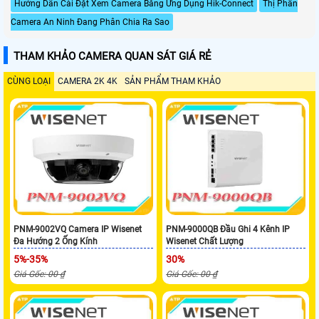
Hướng Dẫn Cài Đặt Xem Camera Bằng Ứng Dụng Hik-Connect
Thị Phần
Camera An Ninh Đang Phân Chia Ra Sao
THAM KHẢO CAMERA QUAN SÁT GIÁ RẺ
CÙNG LOẠI
CAMERA 2K 4K
SẢN PHẨM THAM KHẢO
PNM-9002VQ Camera IP Wisenet
PNM-9000QB Đầu Ghi 4 Kênh IP
Đa Hướng 2 Ống Kính
Wisenet Chất Lượng
5%-35%
30%
Giá Gốc: 00 ₫
Giá Gốc: 00 ₫