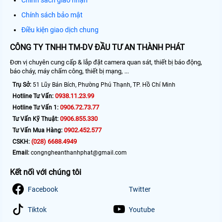
Chính sách bảo mật
Điều kiện giao dịch chung
CÔNG TY TNHH TM-DV ĐẦU TƯ AN THÀNH PHÁT
Đơn vị chuyên cung cấp & lắp đặt camera quan sát, thiết bị báo động,
báo cháy, máy chấm công, thiết bị mạng, ...
Trụ Sở:
51 Lũy Bán Bích, Phường Phú Thạnh, TP. Hồ Chí Minh
0938.11.23.99
Hotline Tư Vấn:
0906.72.73.77
Hotline Tư Vấn 1:
0906.855.330
Tư Vấn Kỹ Thuật:
0902.452.577
Tư Vấn Mua Hàng:
(028) 6688.4949
CSKH:
Email:
congngheanthanhphat@gmail.com
Kết nối với chúng tôi
Facebook
Twitter
Tiktok
Youtube