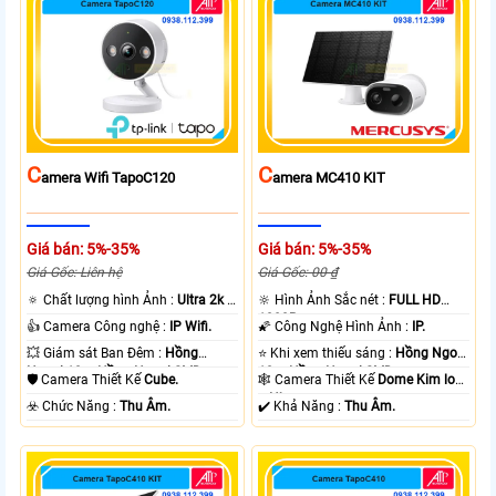
C
C
Amera Wifi TapoC120
Amera MC410 KIT
Giá bán: 5%-35%
Giá bán: 5%-35%
Giá Gốc: Liên hệ
Giá Gốc: 00 ₫
🔅 Chất lượng hình Ảnh :
Ultra 2k +
🔆 Hình Ảnh Sắc nét :
FULL HD
.
1080P .
👍 Camera Công nghệ :
IP Wifi.
🌠 Công Nghệ Hình Ảnh :
IP.
💥 Giám sát Ban Đêm :
Hồng
⭐ Khi xem thiếu sáng :
Hồng Ngoại
Ngoại 10m Hồng Ngoại SMD.
10m Hồng Ngoại SMD.
🛡 Camera Thiết Kế
Cube.
🕸️ Camera Thiết Kế
Dome Kim loại
+ Nhựa.
️☣️ Chức Năng :
Thu Âm.
️✔️ Khả Năng :
Thu Âm.