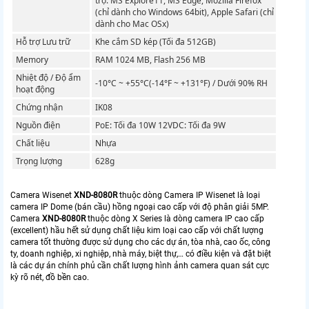
trợ: MS Explore11, MS Edge, Mozilla Firefox
(chỉ dành cho Windows 64bit), Apple Safari (chỉ
dành cho Mac OSx)
Hỗ trợ Lưu trữ
Khe cắm SD kép (Tối đa 512GB)
Memory
RAM 1024 MB, Flash 256 MB
Nhiệt độ / Độ ẩm
-10°C ~ +55°C(-14°F ~ +131°F) / Dưới 90% RH
hoạt động
Chứng nhận
IK08
Nguồn điện
PoE: Tối đa 10W 12VDC: Tối đa 9W
Chất liệu
Nhựa
Trọng lượng
628g
Camera Wisenet
XND-8080R
thuộc dòng Camera IP Wisenet là loại
camera IP Dome (bán cầu) hồng ngoại cao cấp với độ phân giải 5MP.
Camera
XND-8080R
​ thuộc dòng X Series là dòng camera IP cao cấp
(excellent) hầu hết sử dụng chất liệu kim loại cao cấp với chất lượng
camera tốt thường được sử dụng cho các dự án, tòa nhà, cao ốc, công
ty, doanh nghiệp, xi nghiệp, nhà máy, biệt thự,… có điều kiện và đặt biệt
là các dự án chính phủ cần chất lượng hình ảnh camera quan sát cực
kỳ rõ nét, đồ bền cao.