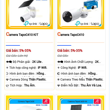
C
C
Amera TapoC410 KIT
Amera TapoC410
Giá bán: 5%-35%
Giá bán: 5%-35%
Giá Gốc: Liên Hệ
Giá Gốc:
👁️‍🗨 Độ Phân giải :
2K Lite .
👁️‍🗨 Hình Ành Chất Lượng :
2K
Lite .
⚜️ Tích hợp công nghệ :
IP Wifi.
⚜️ Công Nghệ :
IP Wifi.
🌛 Hình ảnh ban đêm :
Hồng
🌔 Hình ảnh ban đêm :
Hồng
Ngoại 10m Có Màu Ban Ðêm.
Ngoại 10m Có Màu Ban Ðêm.
💎 Camera Dòng
Thân Plastic.
❄ Camera Theo Mẫu
Thân Plastic.
️ლ Tích Hợp :
Thu Âm.
️💎 Điểm Nỗi Bật :
Thu Âm Và Loa.