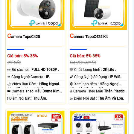
C
C
Amera TapoC425
Amera TapoC425 Kit
Giá bán: 5%-35%
Giá bán: 5%-35%
Giá Gốc:
Giá Gốc: Liên Hệ
️👀 Độ sắc nét :
FULL HD 1080P .
💯 Chất lượng hình :
2K Lite .
⚜️ Công Nghệ Camera :
IP.
🌠 Công Nghệ Sử Dụng :
IP Wifi.
🌙 Video Ban Đêm :
Hồng Ngoại
🔴 Xem ban đêm :
Hồng Ngoại
10m Hồng Ngoại SMD.
15m Có Màu Ban Ðêm.
👑 Camera Theo Mẫu
Dome Kim
⛓ Camera Theo Mẫu
Thân Plastic.
loại + Nhựa.
️ƒ Điểm Nỗi Bật :
Thu Âm.
️☣️ Điểm Nỗi Bật :
Thu Âm Và Loa.