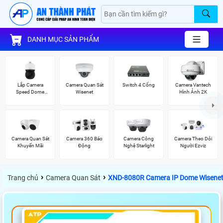
DANH MỤC SẢN PHẨM
Lắp Camera
Camera Quan Sát
Switch 4 Cổng
Camera Vantech
Speed Dome
Wisenet
Hình Ảnh 2K
Wisenet
Camera Quan Sát
Camera 360 Báo
Camera Công
Camera Theo Dỏi
Khuyến Mãi
Động
Nghệ Starlight
Người Ezviz
›
›
Trang chủ
Camera Quan Sát
XND-8080R Camera IP Dome Wisenet