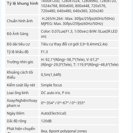
1600x1200, 1280x1024, 1280x960, 1280x720,
Tỷ lệ khung hình
1024x768, 800x600, 800x448, 720x576,
720x480, 640x480, 640x360, 320x240
H.265/H.264 : Max. 30fps/25fps(60Hz/50Hz)
Chuẩn hình ảnh
MJPEG: Max. 30fps/25fps(60Hz/50Hz)
Color: 0.07Lux(F1.3, 1/30sec) B/W: 0Lux(IR LED
Độ Ánh Sáng
on)
Độ dài tiêu cự
Tiêu cự thay đổi cơ giới 3,9~9,4mm(2,4x)
Tỷ lệ khẩu độ
F1.3
H: 92,1°(Rộng)~38,7°(Tele), V: 67,2°
Trường nhìn góc
(Rộng)~29,0°(Tele), T: 119,9°(Rộng)~48,6°(Tele)
Khoảng cách tối
0,5m(1,64ft)
thiểu
Kiểm soát lấy nét
Simple focus
Loại ống kính
DC auto iris, P iris
Xoay/Nghiên/Xoay
0°~354° / 0°~67° / 0°~355°
pham vi
Ngày Đêm
Auto(Electrical)
Dãi độ rộng
120dB
Phát hiện chuyển
8ea, 8point polygonal zones