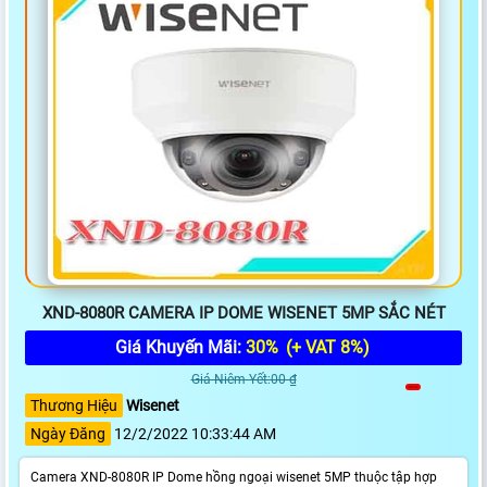
XND-8080R CAMERA IP DOME WISENET 5MP SẮC NÉT
Giá Khuyến Mãi:
30%
(+ VAT 8%)
Giá Niêm Yết:00 ₫
Thương Hiệu
Wisenet
Ngày Đăng
12/2/2022 10:33:44 AM
Camera XND-8080R IP Dome hồng ngoại wisenet 5MP thuộc tập hợp