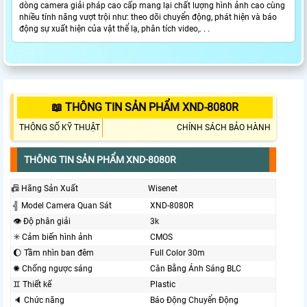
dòng camera giải pháp cao cấp mang lại chất lượng hình ảnh cao cùng
nhiều tính năng vượt trội như: theo dõi chuyển động, phát hiện và báo
động sự xuất hiện của vật thể lạ, phân tích video,. . .
📖 THÔNG TIN SẢN PHẨM XND-8080R
THÔNG SỐ KỸ THUẬT
CHÍNH SÁCH BẢO HÀNH
THÔNG TIN SẢN PHẨM XND-8080R
📠 Hãng Sản Xuất
Wisenet
╣ Model Camera Quan Sát
XND-8080R
👁 Độ phân giải
3k
✳️ Cảm biến hình ảnh
CMOS
🌔 Tầm nhìn ban đêm
Full Color 30m
✺ Chống ngược sáng
Cân Bằng Ánh Sáng BLC
♊ Thiết kế
Plastic
🔈 Chức năng
Báo Động Chuyển Động