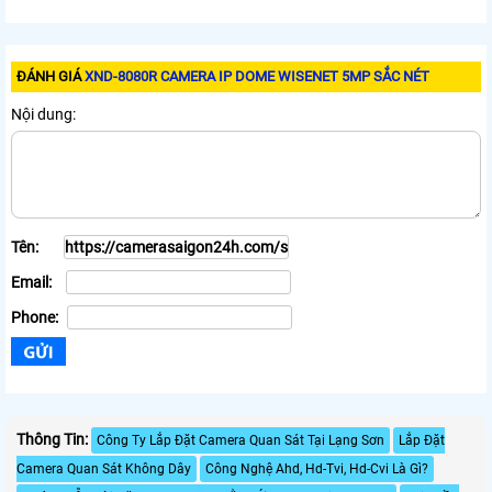
ĐÁNH GIÁ
XND-8080R CAMERA IP DOME WISENET 5MP SẮC NÉT
Nội dung:
Tên:
Email:
Phone:
Thông Tin:
Công Ty Lắp Đặt Camera Quan Sát Tại Lạng Sơn
Lắp Đặt
Camera Quan Sát Không Dây
Công Nghệ Ahd, Hd-Tvi, Hd-Cvi Là Gì?