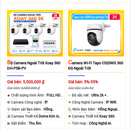
B
C
Ộ Camera Ngoài Trời Xoay 360
Amera Wi-Fi Tapo C520WS 360
DH-P5B-PV
Độ Ngoài Trời
Giá bán: 5,500,000 ₫
Giá bán: 5%-35%
Giá Gốc: 6,500,000 ₫
Giá Gốc: Liên hệ
☀️ Chất lượng hình Ảnh :
FULL HD
✨ Độ sắc nét :
Ultra 2k + .
1080P .
⚙ Camera Công nghệ :
IP.
✳️ Công Nghệ Camera :
IP Wifi.
💡 Giám sát Ban Đêm :
Hồng
🌜 Nhìn Ban Đêm :
Hồng Ngoại
Ngoại 10m Hồng Ngoại SMD.
30m Có Màu Ban Ðêm.
🕉️ Camera Thiết Kế
Dome Kim loại
❄ Camera Thiết Kế
Xoay 360.
+ Nhựa.
️💫 Đặt Điểm :
Thu Âm.
️✨ Tích Hợp :
Công Nghệ AI.