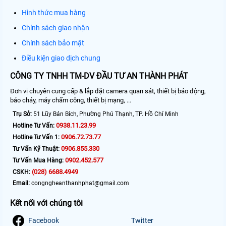
Hình thức mua hàng
Chính sách giao nhận
Chính sách bảo mật
Điều kiện giao dịch chung
CÔNG TY TNHH TM-DV ĐẦU TƯ AN THÀNH PHÁT
Đơn vị chuyên cung cấp & lắp đặt camera quan sát, thiết bị báo động,
báo cháy, máy chấm công, thiết bị mạng, ...
Trụ Sở:
51 Lũy Bán Bích, Phường Phú Thạnh, TP. Hồ Chí Minh
0938.11.23.99
Hotline Tư Vấn:
0906.72.73.77
Hotline Tư Vấn 1:
0906.855.330
Tư Vấn Kỹ Thuật:
0902.452.577
Tư Vấn Mua Hàng:
(028) 6688.4949
CSKH:
Email:
congngheanthanhphat@gmail.com
Kết nối với chúng tôi
Facebook
Twitter