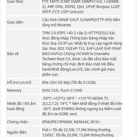
Giao thức
FTP, SMTP, ICMP, IGMP, SNMPv1/v2c / v3(MIB-
2), ARP, DNS, DDNS, QoS, UPnP, Bonjour, LLDP,
SRTP (TCP, UDP Unicast)
Cấu hình ONVIF S/G/T SUNAPI(HTTP API) Nền
Giao diện
tảng mở Wisenet
TPM 2.0 (FIPS 140-2 cấp 2) HTTPS(SSL) Xác
thực đăng nhập Thông báo Đăng nhập Xác
thực Địa chỉ IP Lọc Nhật ký truy cập người dùng
Xác thực 802.1X(EAP-TLS, EAP-LEAP, EAP-PEAP
Bảo vệ
MSCHAPv2) Chứng chỉ thiết bị (Hanwha
Techwin Root CA, được cài đặt sẵn) Bảo mật
bằng chứng chỉ mặc định Bảo mật Hệ điều
hành/Khởi động/Lưu trữ, Xác minh giả mạo
phần sụn.
Hỗ trợ Lưu trữ
Khe cắm SD kép (Tối đa 512GB)
Memory
RAM 2GB, Flash 512MB
-50°C~+55°C(-58°F ~ +131°F) NEMA TS
Nhiệt độ / Độ ẩm
2(2.2.7.2): 74°C * Nên khởi động ở nhiệt độ trên
hoạt động
-30°C dưới 95%RH( không ngưng tụ) Kiểm soát
độ ẩm /w GORE vent
Chứng nhận
IP66/IP67/IP6K9K, NEMA4X, IK10+
PoE+: Tối đa 22,5W, 17,9W thông thường
Nguồn điện
12VDC: Tối đa 20,0W, 15,6W thông thường