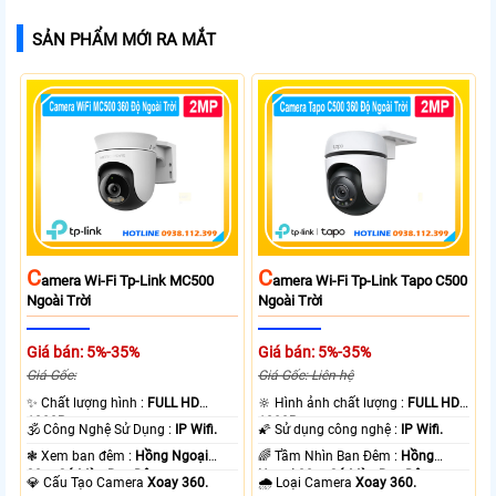
SẢN PHẨM MỚI RA MẮT
C
C
Amera Wi-Fi Tp-Link MC500
Amera Wi-Fi Tp-Link Tapo C500
Ngoài Trời
Ngoài Trời
Giá bán: 5%-35%
Giá bán: 5%-35%
Giá Gốc:
Giá Gốc: Liên hệ
✨ Chất lượng hình :
FULL HD
🔆 Hình ảnh chất lượng :
FULL HD
1080P .
1080P .
🕉️ Công Nghệ Sử Dụng :
IP Wifi.
🌠 Sử dụng công nghệ :
IP Wifi.
❃ Xem ban đêm :
Hồng Ngoại
🌈 Tầm Nhìn Ban Đêm :
Hồng
30m Có Màu Ban Ðêm.
Ngoại 30m Có Màu Ban Ðêm.
💎 Cấu Tạo Camera
Xoay 360.
🌧️ Loại Camera
Xoay 360.