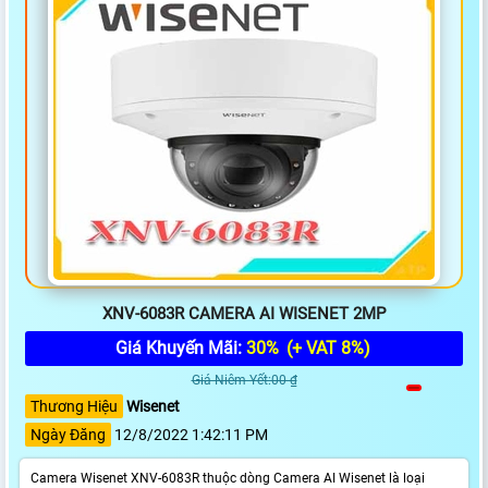
XNV-6083R CAMERA AI WISENET 2MP
Giá Khuyến Mãi:
30%
(+ VAT 8%)
Giá Niêm Yết:00 ₫
Thương Hiệu
Wisenet
Ngày Đăng
12/8/2022 1:42:11 PM
Camera Wisenet XNV-6083R thuộc dòng Camera AI Wisenet là loại