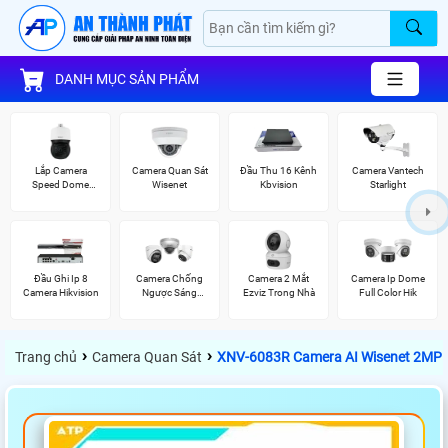
DANH MỤC SẢN PHẨM
Lắp Camera
Camera Quan Sát
Đầu Thu 16 Kênh
Camera Vantech
Speed Dome
Wisenet
Kbvision
Starlight
Wisenet
Đầu Ghi Ip 8
Camera Chống
Camera 2 Mắt
Camera Ip Dome
Camera Hikvision
Ngược Sáng
Ezviz Trong Nhà
Full Color Hik
Hikvision
›
›
Trang chủ
Camera Quan Sát
XNV-6083R Camera AI Wisenet 2MP