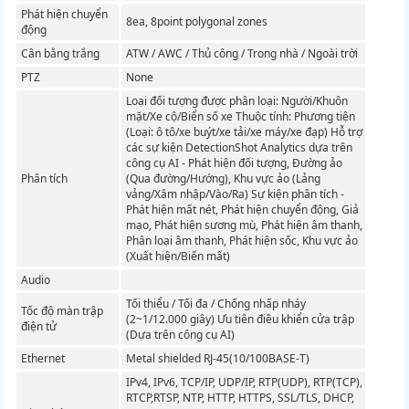
Phát hiện chuyển
8ea, 8point polygonal zones
động
Cân bằng trắng
ATW / AWC / Thủ công / Trong nhà / Ngoài trời
PTZ
None
Loại đối tượng được phân loại: Người/Khuôn
mặt/Xe cộ/Biển số xe Thuộc tính: Phương tiện
(Loại: ô tô/xe buýt/xe tải/xe máy/xe đạp) Hỗ trợ
các sự kiện DetectionShot Analytics dựa trên
công cụ AI - Phát hiện đối tượng, Đường ảo
Phân tích
(Qua đường/Hướng), Khu vực ảo (Lảng
vảng/Xâm nhập/Vào/Ra) Sự kiện phân tích -
Phát hiện mất nét, Phát hiện chuyển động, Giả
mạo, Phát hiện sương mù, Phát hiện âm thanh,
Phân loại âm thanh, Phát hiện sốc, Khu vực ảo
(Xuất hiện/Biến mất)
Audio
Tối thiểu / Tối đa / Chống nhấp nháy
Tốc độ màn trập
(2~1/12.000 giây) Ưu tiên điều khiển cửa trập
điện tử
(Dựa trên công cụ AI)
Ethernet
Metal shielded RJ-45(10/100BASE-T)
IPv4, IPv6, TCP/IP, UDP/IP, RTP(UDP), RTP(TCP),
RTCP,RTSP, NTP, HTTP, HTTPS, SSL/TLS, DHCP,