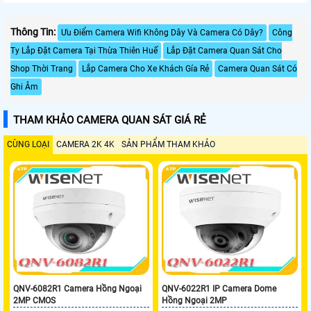
Thông Tin:
Ưu Điểm Camera Wifi Không Dây Và Camera Có Dây?
Công
Ty Lắp Đặt Camera Tại Thừa Thiên Huế
Lắp Đặt Camera Quan Sát Cho
Shop Thời Trang
Lắp Camera Cho Xe Khách Gía Rẻ
Camera Quan Sát Có
Ghi Âm
THAM KHẢO CAMERA QUAN SÁT GIÁ RẺ
CÙNG LOẠI
CAMERA 2K 4K
SẢN PHẨM THAM KHẢO
QNV-6082R1 Camera Hồng Ngoại
QNV-6022R1 IP Camera Dome
2MP CMOS
Hồng Ngoại 2MP