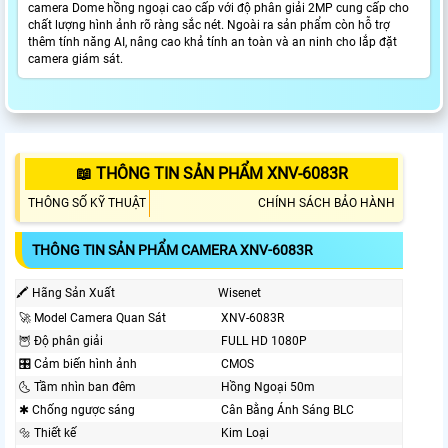
camera Dome hồng ngoại cao cấp với độ phân giải 2MP cung cấp cho
chất lượng hình ảnh rõ ràng sắc nét. Ngoài ra sản phẩm còn hỗ trợ
thêm tính năng AI, nâng cao khả tính an toàn và an ninh cho lắp đặt
camera giám sát.
📖 THÔNG TIN SẢN PHẨM XNV-6083R
THÔNG SỐ KỸ THUẬT
CHÍNH SÁCH BẢO HÀNH
THÔNG TIN SẢN PHẨM CAMERA XNV-6083R
🖍 Hãng Sản Xuất
Wisenet
🚀 Model Camera Quan Sát
XNV-6083R
🦉 Độ phân giải
FULL HD 1080P
🎛 Cảm biến hình ảnh
CMOS
🌜 Tầm nhìn ban đêm
Hồng Ngoại 50m
✱ Chống ngược sáng
Cân Bằng Ánh Sáng BLC
🔩 Thiết kế
Kim Loại