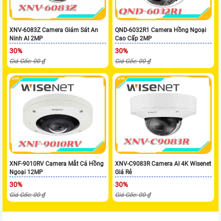
XNV-6083Z Camera Giám Sát An
QND-6032R1 Camera Hồng Ngoại
Ninh AI 2MP
Cao Cấp 2MP
30%
30%
Giá Gốc: 00 ₫
Giá Gốc: 00 ₫
XNF-9010RV Camera Mắt Cá Hồng
XNV-C9083R Camera AI 4K Wisenet
Ngoại 12MP
Giá Rẻ
30%
30%
Giá Gốc: 00 ₫
Giá Gốc: 00 ₫