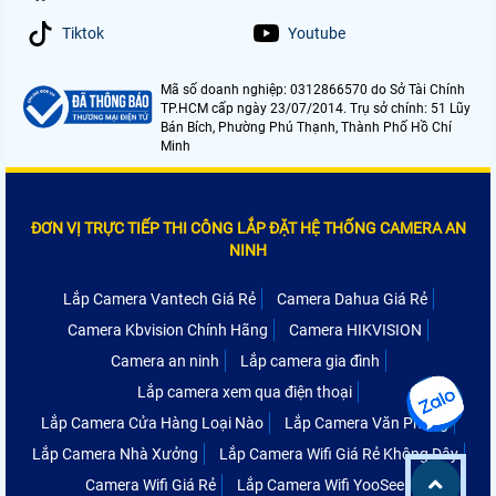
Tiktok
Youtube
Mã số doanh nghiệp: 0312866570 do Sở Tài Chính
TP.HCM cấp ngày 23/07/2014. Trụ sở chính: 51 Lũy
Bán Bích, Phường Phú Thạnh, Thành Phố Hồ Chí
Minh
ĐƠN VỊ TRỰC TIẾP THI CÔNG LẮP ĐẶT HỆ THỐNG CAMERA AN
NINH
Lắp Camera Vantech Giá Rẻ
Camera Dahua Giá Rẻ
Camera Kbvision Chính Hãng
Camera HIKVISION
Camera an ninh
Lắp camera gia đình
Lắp camera xem qua điện thoại
Lắp Camera Cửa Hàng Loại Nào
Lắp Camera Văn Phòng
Lắp Camera Nhà Xưởng
Lắp Camera Wifi Giá Rẻ Không Dây
Camera Wifi Giá Rẻ
Lắp Camera Wifi YooSee