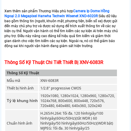
Xem thêm sản phẩm Thương Hiệu phù hợp
Camera Ip Dome Hồng
Ngoại 2.0 Megapixel Hanwha Techwin Wisenet XND-6020R
Siêu dữ liệu
bao gồm thông tin (người, khuôn mặt, phương tiện, biển số xe) được gửi
đến máy chủ phụ trợ và được sử dụng để trích xuất thông tin về các sự
kiện cụ thể. Người vận hành có thể tìm kiếm các sự kiện AI trên máy chủ
phụ trợ. Điều này nâng cao đáng kể hiệu quả tìm kiếm và giảm thời
gian dành cho việc tìm kiếm các sự kiện. Ngoài ra, nó có thể giảm báo
động sai khi người vận hành đang giám sát hiện trường.
Thông Số Kỹ Thuật Chi Tiết Thiết Bị XNV-6083R
Thông Số Kỹ Thuật
Mẫu mã
XNV-6083R
Thiết bị hình ảnh
1/2.8" progressive CMOS
1920x1080, 1280x1024, 1280x960, 1280x720,
Tỷ lệ khung hình
1024x768, 800x600, 800x448, 720x576,
720x480, 640x480, 640x360, 320x240
H.265/H.264: Tối đa. 120 hình/giây/100
hình/giây(60Hz/50Hz)(tắt WDR ) 60
Chuẩn hình ảnh
hình/giây/50 hình/giây(60Hz/50Hz)(WDR bật)
MJPEG: Tối đa. 30 hình/giây/25