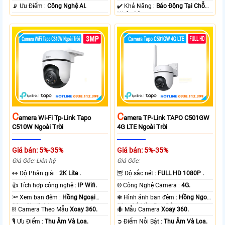
️📡 Ưu Điểm :
Công Nghệ AI.
️✔️ Khả Năng :
Báo Động Tại Chỗ
Nháy Sáng.
C
C
Amera Wi-Fi Tp-Link Tapo
Amera TP-Link TAPO C501GW
C510W Ngoài Trời
4G LTE Ngoài Trời
Giá bán: 5%-35%
Giá bán: 5%-35%
Giá Gốc: Liên hệ
Giá Gốc:
️👀 Độ Phân giải :
2K Lite .
🦉 Độ sắc nét :
FULL HD 1080P .
👍 Tích hợp công nghệ :
IP Wifi.
®️ Công Nghệ Camera :
4G.
🔦 Xem ban đêm :
Hồng Ngoại
❃ Hình ảnh ban đêm :
Hồng Ngoại
30m Starlight.
20m Có Màu Ban Ðêm.
⛓ Camera Theo Mẫu
Xoay 360.
🐜 Mẫu Camera
Xoay 360.
️🎙 Ưu Điểm :
Thu Âm Và Loa.
️➲ Điểm Nỗi Bật :
Thu Âm Và Loa.