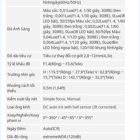
hình/giây(60Hz/50Hz)
Màu sắc: 0,01Lux(F1.4, 1/30 giây, 30IRE) Đen
trắng : 0,001Lux(F1.4, 1/30 giây, 30IRE), 0Lux(IR
LED bật), 30/25fps Màu sắc: 0,02Lux(F1. 4, 1/60
giây, 30IRE) Đen trắng : 0,002Lux(F1.4, 1/60
Độ Ánh Sáng
giây, 30IRE), 0Lux(IR LED bật), 60/50fps Màu:
0,04Lux(F1.4, 1/120 giây, 30IRE) ) Đen trắng :
0,004Lux(F1.4, 1/120 giây, 30IRE), 0Lux(đèn
LED hồng ngoại bật), 120/100 khung hình/giây
Độ dài tiêu cự
Tiêu cự thay đổi cơ giới 2,8~12mm(4,3x)
Tỷ lệ khẩu độ
F1.4(Rộng) ~ F3.6(Tele)
H : 119,5°(Rộng) ~ 27,9°(Tele) V : 62,8°(Rộng) ~
Trường nhìn góc
15,7°(Tele) D : 142,1°(Rộng) ~ 32,0°(Tele)
Khoảng cách tối
0,5m (1,64ft)
thiểu
Kiểm soát lấy nét
Simple focus, Manual
Loại ống kính
DC auto iris with hall sensor (IR corrected)
Xoay/Nghiên/Xoay
0°~360° / -45°~85° / 0°~355°
pham vi
Ngày Đêm
Auto(ICR)
Dãi độ rộng
extremeWDR (120dB)