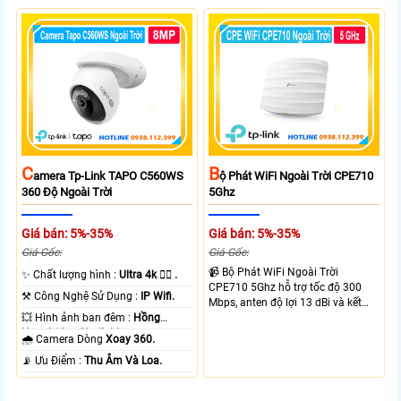
B
C
Ộ Phát WiFi Ngoài Trời CPE710
Amera Tp-Link TAPO C560WS
5Ghz
360 Độ Ngoài Trời
Giá bán: 5%-35%
Giá bán: 5%-35%
Giá Gốc:
Giá Gốc:
📹 Bộ Phát WiFi Ngoài Trời
✨ Chất lượng hình :
Ultra 4k 👍🏾 .
CPE710 5Ghz hỗ trợ tốc độ 300
⚒ Công Nghệ Sử Dụng :
IP Wifi.
Mbps, anten độ lợi 13 dBi và kết
nối đường dài trên 10 km trong
💥 Hình ảnh ban đêm :
Hồng
điều kiện phù hợp. Trang bị cổng
Ngoại 10m Starlight.
🌧️ Camera Dòng
Xoay 360.
Ethernet Shielded 10/100 Mbps, hỗ
️📡 Ưu Điểm :
Thu Âm Và Loa.
trợ PoE Passive, MAXtream TDMA,
quản lý tập trung và phân tích
quang phổ. Chuẩn IPX5 giúp tăng