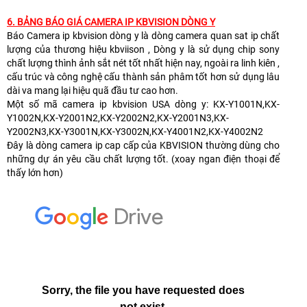
6.
BẢNG BÁO GIÁ CAMERA IP KBVISION DÒNG Y
Báo Camera ip kbvision dòng y là dòng camera quan sat ip chất
lượng của thương hiệu kbviison , Dòng y là sử dụng chip sony
chất lượng thình ảnh sắt nét tốt nhất hiện nay, ngoài ra linh kiên ,
cấu trúc và công nghệ cấu thành sản phâm tốt hơn sử dụng lâu
dài va mang lại hiệu quã đầu tư cao hơn.
Một số mã camera ip kbvision USA dòng y: KX-Y1001N,KX-
Y1002N,KX-Y2001N2,KX-Y2002N2,KX-Y2001N3,KX-
Y2002N3,KX-Y3001N,KX-Y3002N,KX-Y4001N2,KX-Y4002N2
Đây là dòng camera ip cap cấp của KBVISION thường dùng cho
những dự án yêu cầu chất lượng tốt. (xoay ngan điện thoại để
thấy lớn hơn)