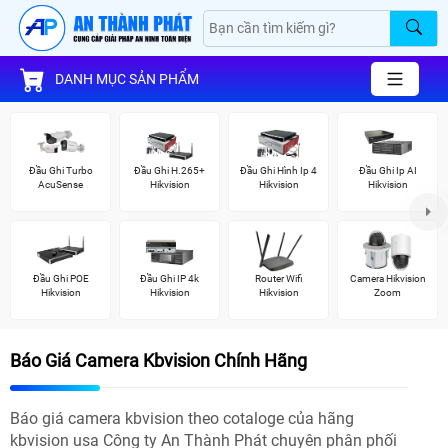
DANH MỤC SẢN PHẨM
Đầu Ghi Turbo
Đầu Ghi H.265+
Đầu Ghi Hình Ip 4
Đầu Ghi Ip AI
AcuSense
Hikvision
Hikvision
Hikvision
Đầu Ghi POE
Đầu Ghi IP 4k
Router Wifi
Camera Hikvision
Hikvision
Hikvision
Hikvision
Zoom
Báo Giá Camera Kbvision Chính Hãng
Báo giá camera kbvision theo cotaloge của hãng
kbvision usa Công ty An Thành Phát chuyên phân phối