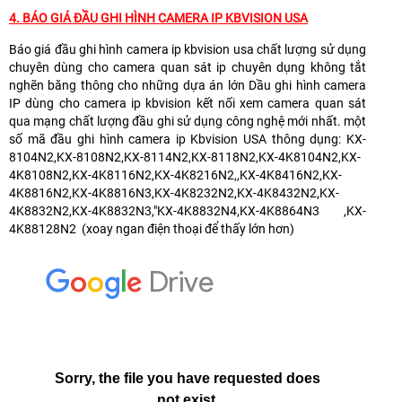
4.
BÁO GIÁ ĐẦU GHI HÌNH CAMERA IP KBVISION USA
Báo giá đầu ghi hình camera ip kbvision usa chất lượng sử dụng
chuyên dùng cho camera quan sát ip chuyên dụng không tắt
nghẽn băng thông cho những dựa án lớn Dầu ghi hình camera
IP dùng cho camera ip kbvision kết nối xem camera quan sát
qua mạng chất lượng đầu ghi sử dụng công nghệ mới nhất. một
số mã đầu ghi hình camera ip Kbvision USA thông dụng: KX-
8104N2,KX-8108N2,KX-8114N2,KX-8118N2,KX-4K8104N2,KX-
4K8108N2,KX-4K8116N2,KX-4K8216N2,,KX-4K8416N2,KX-
4K8816N2,KX-4K8816N3,KX-4K8232N2,KX-4K8432N2,KX-
4K8832N2,KX-4K8832N3,"KX-4K8832N4,KX-4K8864N3 ,KX-
4K88128N2 (xoay ngan điện thoại để thấy lớn hơn)