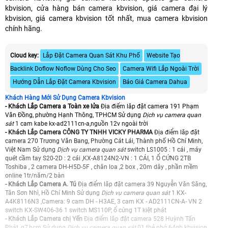
kbvision, cửa hàng bán camera kbvision, giá camera đại lý
kbvision, giá camera kbvision tốt nhất, mua camera kbvision
chính hãng.
Cloud key:
Lắp Đặt Camera Quan Sát Khu Phố
Website Tạo
Backlink Doflow Noflow Dùng Cho Seo
Camera Wifi Lắp Ngoài Trời
Hướng Dẫn Lắp Đặt Camera Kbvision
Báo Giá Camera Dahua
Khách Hàng Mới Sử Dụng Camera Kbvision
- Khách Lắp Camera a Toàn xe lửa
Địa điểm lăp đặt camera 191 Phạm
Văn Đồng, phường Hạnh Thông, TPHCM Sử dụng
Dịch vụ camera quan
sát
1 cam kabe kx-ad2111cn-a,nguồn 12v ngoài trời
- Khách Lắp Camera CÔNG TY TNHH VICKY PHARMA
Địa điểm lăp đặt
camera 270 Trương Văn Bang, Phường Cát Lái, Thành phố Hồ Chí Minh,
Việt Nam Sử dụng
Dịch vụ camera quan sát
switch LS1005 : 1 cái , máy
quét cầm tay S20-2D : 2 cái ,KX-A8124N2-VN : 1 CÁI, 1 Ổ CỨNG 2TB
Toshiba , 2 camera DH-H5D-5F , chân loa ,2 box , 20m dây , phần mềm
online 1tr/năm/2 bàn
- Khách Lắp Camera A. Tú
Địa điểm lăp đặt camera 39 Nguyễn Văn Săng,
Tân Sơn Nhì, Hồ Chí Minh Sử dụng
Dịch vụ camera quan sát
1 KX-
A4K8116N3 ,Camera: 9 cam DH - H3AE, 3 cam KX - AD2111CN-A- VN 2
switch KX-SW406-36 1 switch MS110P, ổ cứng 1T kiệt phát
- Khách Lắp Camera chị Yến
Địa điểm lăp đặt camera 528 Huỳnh Tấn
Phát, q7,hcm Sử dụng
Dịch vụ camera quan sát
01 thẻ nhớ 64gb kbvision