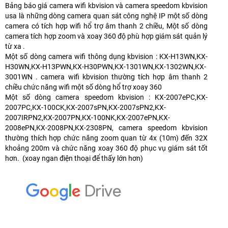
Bảng báo giá camera wifi kbvision và camera speedom kbvision
usa là những dòng camera quan sát công nghệ IP một số dòng
camera có
tích hợp wifi hổ trợ âm thanh 2 chiều, Một số dòng
camera tích hợp zoom và xoay 360 độ phù hợp giám sát quản lý
từ xa .
Một số dòng camera wifi thông dụng kbvision : KX-H13WN,KX-
H30WN,KX-H13PWN,KX-H30PWN,KX-1301WN,KX-1302WN,KX-
3001WN . camera wifi kbvision thường tích hợp âm thanh 2
chiều chức năng wifi một số dòng hổ trợ xoay 360
Một số dòng camera speedom kbvision : KX-2007ePC,KX-
2007PC,KX-100CK,KX-2007sPN,KX-2007sPN2,KX-
2007IRPN2,KX-2007PN,KX-100NK,KX-2007ePN,KX-
2008ePN,KX-2008PN,KX-2308PN, camera speedom kbvision
thường thích hợp chức năng zoom quan từ 4x (10m) đến 32X
khoảng 200m và chức năng xoay 360 độ phục vụ giám sát tốt
hơn. (xoay ngan điện thoại để thấy lớn hơn)