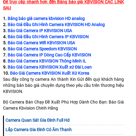
Để truy cập nhanh hơn đến Bảng báo giá KBVISION CÁC LINK
SAU
1.
Bảng báo giá camera kbvision HD analog
2.
Báo Giá Đầu Ghi Hình Camera KBVISION HD Analog
3.
Báo Giá Camera IP KBVISION USA
4.
Báo Giá Đầu Ghi Hình Camera IP KBVISION
5.
Báo Giá Camera Wifi KBVISION USA
6.
Báo Giá Camera Speedom KBVISION
7.
Báo Giá Camera IP Dòng Cao Cấp KBVISION
8.
Báo Giá Camera KBVISION Thông Minh IL
9.
Báo Giá Camera KBVISION Xuất xứ Đài Loan
10.
Báo Giá Camera KBVISION Xuất Xứ Korea
Sau đây công ty camera An thành Xin Gửi đến quý khách hàng
những bản báo giá chuyên dụng theo yêu cầu trên thương hiệu
KBVISION.
Bộ Camera Bán Chạy Đề Xuất Phù Hợp Dành Cho Bạn: Báo Giá
Camera Kbvision Chính Hãng
Camera Quan Sát Gia Đình Full Hd
Lắp Camera Gia Đình Có Âm Thanh