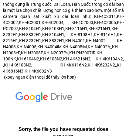
thông dụng là Trung quốc, Đài Loan, Hàn Quốc trong đó đài loan
là một lựa chọn chất lượng hơn có giá thành cao hơn, một số mã
camera quan sát xuất xứ đài loan như: KH-4C2011,KH-
4C2002,KH-4C2001,KH-4C2004, KH-4C2003,KH-4C2005,KH-
PC2007,KH-8104H1,KH-8108H1,KH-8116H1,KH-8216H1,KH-
8232H1,KH-8832H1,KH-8104H1, KH-8108H1,KH-8116H1,KH-
8216H1,KH-8232H1,KH-8832H1,KH-N4001,KH-N4002, KH-
N4003,KH-N4005,KH-N4004iM,KH-N4005iM,KH-N4002A,,KH-
N2008eP,KH-N2008P,KH-N2007Ps,KH-PN2007IR,KH-
100NK,KH-6104N2,KH-6108N2,KH-4K6216N2, KH-4K6104N2,
,KH-4K6108N2, KH-4K6116N2,KH-4K6232N2,,KH-
4K6816N3.KH-4K6832N3
(xoay ngan điện thoại để thấy lớn hơn)