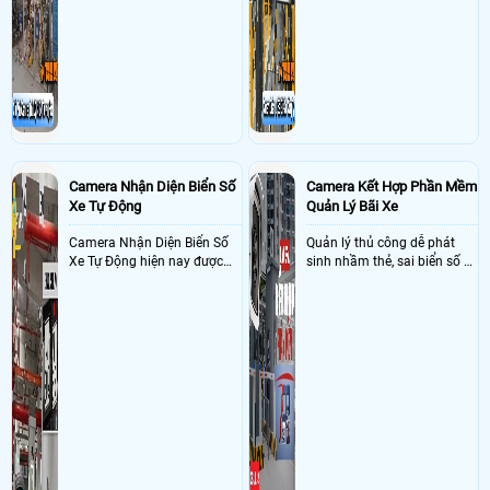
A8124N2-VN,ổ cứng 2T tsb dss,2 cam IPC-S2XP-10M0WED (không ke L
pháp camera quản lý bãi xe
trong việc quản lý bãi xe thủ
dô tường)
trường học sẽ cực kì đáng
công
- Khách Lắp Camera cô Hoa
đầu tư giúp nhanh chóng
Địa điểm lăp đặt camera 314 Cao Đạt, p.
Chợ Quán, q.5 C.c Phúc Thịnh Sử dụng
giải quyết vấn đề này
Dịch vụ camera quan sát
1 cam
imou IPC-A32EP,1 thẻ 32Gb my
Camera Nhận Diện Biển Số
Camera Kết Hợp Phần Mềm
Xe Tự Động
Quản Lý Bãi Xe
Camera Nhận Diện Biển Số
Quản lý thủ công dễ phát
Xe Tự Động hiện nay được
sinh nhầm thẻ, sai biển số và
ứng dụng rộng rãi ở nhiều
khó đối soát doanh thu
nơi như bãi giữ xe, dẫy trọ,
tòa nhà, chung cư, các công
ty và xí nghiệp giúp quản lý
xe ra , vào chính xác nhờ
công nghê AI thông minh
nhận diện và dọc biển số xe
hạn chế sai sót mà trộm cắp
xe