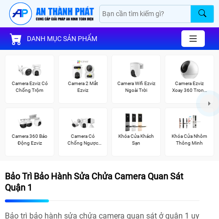
DANH MỤC SẢN PHẨM
Camera Ezviz Có
Camera 2 Mắt
Camera Wifi Ezviz
Camera Ezviz
Chống Trộm
Ezviz
Ngoài Trời
Xoay 360 Trong
Nhà
Camera 360 Báo
Camera Có
Khóa Cửa Khách
Khóa Cửa Nhôm
Động Ezviz
Chống Ngược
Sạn
Thông Minh
Sáng Ezviz
Bảo Trì Bảo Hành Sửa Chửa Camera Quan Sát
Quận 1
Bảo trì bảo hành sửa chửa camera quan sát ở quận 1 uy