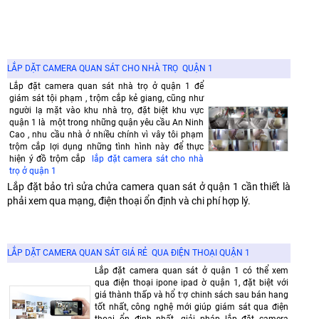
LẮP DẶT CAMERA QUAN SÁT CHO NHÀ TRỌ QUẬN 1
Lắp đặt camera quan sát nhà trọ ở quận 1 để
giám sát tội phạm , trộm cắp kẻ giang, cũng như
người lạ mặt vào khu nhà trọ, đặt biệt khu vực
quận 1 là một trong những quận yêu cầu An Ninh
Cao , nhu cầu nhà ở nhiều chính vì vây tôi phạm
trộm cắp lợi dụng những tình hình này để thực
hiện ý đồ trộm cắp
lắp đặt camera sát cho nhà
trọ ở quận 1
Lắp đặt bảo trì sửa chửa camera quan sát ở quận 1 cần thiết là
phải xem qua mạng, điện thoại ổn định và chi phí hợp lý.
LẮP DẶT CAMERA QUAN SÁT GIÁ RẺ QUA ĐIỆN THOẠI QUẬN 1
Lắp đặt camera quan sát ở quận 1 có thể xem
qua điện thoại ipone ipad ờ quận 1, đặt biệt với
giá thành thấp và hổ trợ chinh sách sau bán hang
tốt nhất, công nghệ mới giúp giám sát qua điện
thoại ổn định nhất. giải pháp lắp đặt camera