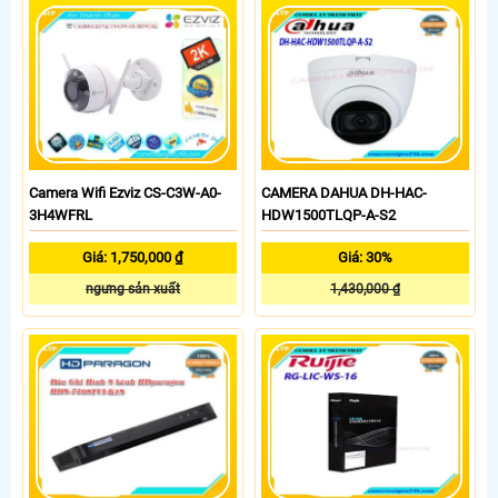
Camera Wifi Ezviz CS-C3W-A0-
CAMERA DAHUA DH-HAC-
3H4WFRL
HDW1500TLQP-A-S2
Giá: 1,750,000 ₫
Giá: 30%
ngưng sản xuất
1,430,000 ₫