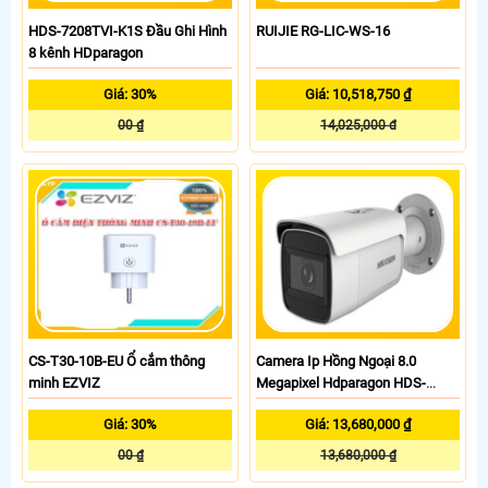
HDS-7208TVI-K1S Đầu Ghi Hình
RUIJIE RG-LIC-WS-16
8 kênh HDparagon
Giá: 30%
Giá: 10,518,750 ₫
00 ₫
14,025,000 đ
CS-T30-10B-EU Ổ cắm thông
Camera Ip Hồng Ngoại 8.0
minh EZVIZ
Megapixel Hdparagon HDS-
2683IRZ
Giá: 30%
Giá: 13,680,000 ₫
00 ₫
13,680,000 ₫