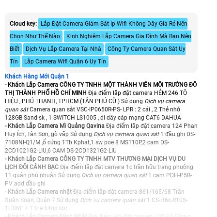
Cloud key:
Lắp Đặt Camera Giám Sát Ip Wifi Không Dây Giá Rẻ Nên
Chọn Như Thế Nào
Kinh Nghiệm Lắp Camera Gia Đình Mà Bạn Nên
Biết
Dịch Vụ Lắp Camera Tại Nhà
Công Ty Camera Quan Sát Uy
Tín
Lắp Camera Wifi Quận 6 Uy Tín
Khách Hàng Mới Quận 1
- Khách Lắp Camera CÔNG TY TNHH MỘT THÀNH VIÊN MÔI TRƯỜNG ĐÔ
THỊ THÀNH PHỐ HỒ CHÍ MINH
Địa điểm lăp đặt camera HẺM 246 TÔ
HIỆU , PHÚ THẠNH, TPHCM (TÂN PHÚ CŨ ) Sử dụng
Dịch vụ camera
quan sát
Camera quan sát VSC-IP0650R-PS- LPR : 2 cái , 2 Thẻ nhớ
128GB Sandisk , 1 SWITCH LS1005 , đi dây cáp mạng CAT6 DAHUA
- Khách Lắp Camera Mì Quảng Qavina
Địa điểm lăp đặt camera 124 Phan
Huy Ích, Tân Sơn, gò vấp Sử dụng
Dịch vụ camera quan sát
1 đầu ghi DS-
7108NI-Q1/M ,ổ cứng 1Tb Kphat,1 sw poe 8 MS110P,2 cam DS-
2CD1021G2-LIU,6 CAM DS-2CD1321G2-LIU
- Khách Lắp Camera CÔNG TY TNHH MTV THƯƠNG MẠI DỊCH VỤ DU
LỊCH ĐÔI CÁNH BẠC
Địa điểm lăp đặt camera 1c trần hữu trang phường
11 quận phú nhuận Sử dụng
Dịch vụ camera quan sát
1 cam PDH-P5B-
PV add đầu ghi
- Khách Lắp Camera nhật
Địa điểm lăp đặt camera 861/165/68 Trần
Xuân Soạn, Quận 7 Sử dụng
Dịch vụ camera quan sát
1 CS-H6c-R105-
1L3WF + 1 thẻ 64gb kbt
- Khách Lắp Camera Minh Nhật
Địa điểm lăp đặt camera 105 Cô Giang,