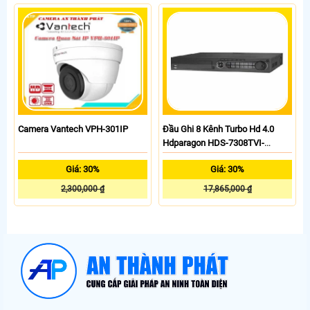
Camera Vantech VPH-301IP
Đầu Ghi 8 Kênh Turbo Hd 4.0
Hdparagon HDS-7308TVI-
HDMI/K
Giá: 30%
Giá: 30%
2,300,000 ₫
17,865,000 ₫