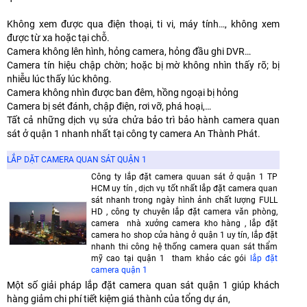
Không xem được qua điện thoại, ti vi, máy tính…, không xem
được từ xa hoặc tại chỗ.
Camera không lên hình, hỏng camera, hỏng đầu ghi DVR…
Camera tín hiệu chập chờn; hoặc bị mờ không nhìn thấy rõ; bị
nhiễu lúc thấy lúc không.
Camera không nhìn được ban đêm, hồng ngoại bị hỏng
Camera bị sét đánh, chập điện, rơi vỡ, phá hoại,…
Tất cả những dịch vụ sửa chửa bảo trì bảo hành camera quan
sát ở quận 1 nhanh nhất tại công ty camera An Thành Phát.
LẮP DẶT CAMERA QUAN SÁT QUẬN 1
Công ty lắp đặt camera quuan sát ở quận 1 TP
HCM uy tín , dịch vụ tốt nhất lắp đặt camera quan
sát nhanh trong ngày hình ảnh chất lượng FULL
HD , công ty chuyên lắp đặt camera văn phòng,
camera nhà xưởng camera kho hàng , lắp đặt
camera ho shop cửa hàng ở quận 1 uy tín, lắp đặt
nhanh thi công hệ thống camera quan sát thẩm
mỹ cao tại quận 1 tham khảo các gói
lắp đặt
camera quận 1
Một số giải pháp lắp đặt camera quan sát quận 1 giúp khách
hàng giảm chi phí tiết kiệm giá thành của tổng dự án,