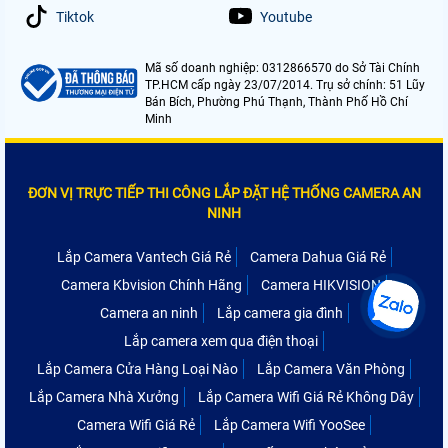
Tiktok
Youtube
Mã số doanh nghiệp: 0312866570 do Sở Tài Chính
TP.HCM cấp ngày 23/07/2014. Trụ sở chính: 51 Lũy
Bán Bích, Phường Phú Thạnh, Thành Phố Hồ Chí
Minh
ĐƠN VỊ TRỰC TIẾP THI CÔNG LẮP ĐẶT HỆ THỐNG CAMERA AN
NINH
Lắp Camera Vantech Giá Rẻ
Camera Dahua Giá Rẻ
Camera Kbvision Chính Hãng
Camera HIKVISION
Camera an ninh
Lắp camera gia đình
Lắp camera xem qua điện thoại
Lắp Camera Cửa Hàng Loại Nào
Lắp Camera Văn Phòng
Lắp Camera Nhà Xưởng
Lắp Camera Wifi Giá Rẻ Không Dây
Camera Wifi Giá Rẻ
Lắp Camera Wifi YooSee