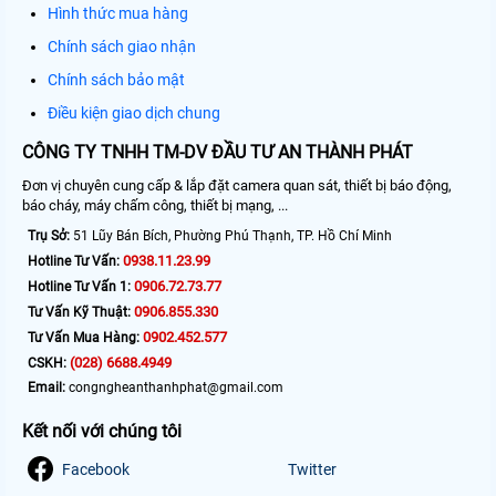
Hình thức mua hàng
Chính sách giao nhận
Chính sách bảo mật
Điều kiện giao dịch chung
CÔNG TY TNHH TM-DV ĐẦU TƯ AN THÀNH PHÁT
Đơn vị chuyên cung cấp & lắp đặt camera quan sát, thiết bị báo động,
báo cháy, máy chấm công, thiết bị mạng, ...
Trụ Sở:
51 Lũy Bán Bích, Phường Phú Thạnh, TP. Hồ Chí Minh
0938.11.23.99
Hotline Tư Vấn:
0906.72.73.77
Hotline Tư Vấn 1:
0906.855.330
Tư Vấn Kỹ Thuật:
0902.452.577
Tư Vấn Mua Hàng:
(028) 6688.4949
CSKH:
Email:
congngheanthanhphat@gmail.com
Kết nối với chúng tôi
Facebook
Twitter