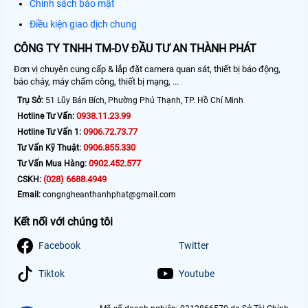
Chính sách bảo mật
Điều kiện giao dịch chung
CÔNG TY TNHH TM-DV ĐẦU TƯ AN THÀNH PHÁT
Đơn vị chuyên cung cấp & lắp đặt camera quan sát, thiết bị báo động,
báo cháy, máy chấm công, thiết bị mạng, ...
Trụ Sở:
51 Lũy Bán Bích, Phường Phú Thạnh, TP. Hồ Chí Minh
0938.11.23.99
Hotline Tư Vấn:
0906.72.73.77
Hotline Tư Vấn 1:
0906.855.330
Tư Vấn Kỹ Thuật:
0902.452.577
Tư Vấn Mua Hàng:
(028) 6688.4949
CSKH:
Email:
congngheanthanhphat@gmail.com
Kết nối với chúng tôi
Facebook
Twitter
Tiktok
Youtube