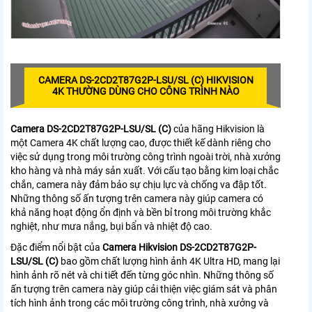
CAMERA DS-2CD2T87G2P-LSU/SL (C) HIKVISION
4K THƯỜNG DÙNG CHO CÔNG TRÌNH NÀO
Camera DS-2CD2T87G2P-LSU/SL (C)
của hãng Hikvision là
một Camera 4K chất lượng cao, được thiết kế dành riêng cho
việc sử dụng trong môi trường công trình ngoài trời, nhà xưởng
kho hàng và nhà máy sản xuất. Với cấu tạo bằng kim loại chắc
chắn, camera này đảm bảo sự chịu lực và chống va đập tốt.
Những thông số ấn tượng trên camera này giúp camera có
khả năng hoạt động ổn định và bền bỉ trong môi trường khắc
nghiệt, như mưa nắng, bụi bẩn và nhiệt độ cao.
Đặc điểm nổi bật của
Camera Hikvision DS-2CD2T87G2P-
LSU/SL (C)
bao gồm chất lượng hình ảnh 4K Ultra HD, mang lại
hình ảnh rõ nét và chi tiết đến từng góc nhìn. Những thông số
ấn tượng trên camera này giúp cải thiện việc giám sát và phân
tích hình ảnh trong các môi trường công trình, nhà xưởng và