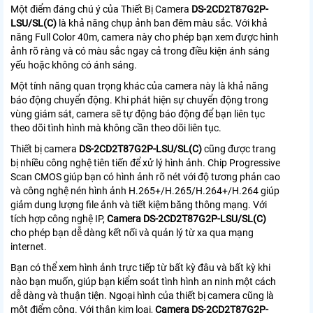
Một điểm đáng chú ý của Thiết Bị Camera
DS-2CD2T87G2P-
LSU/SL(C)
là khả năng chụp ảnh ban đêm màu sắc. Với khả
năng Full Color 40m, camera này cho phép bạn xem được hình
ảnh rõ ràng và có màu sắc ngay cả trong điều kiện ánh sáng
yếu hoặc không có ánh sáng.
Một tính năng quan trọng khác của camera này là khả năng
báo động chuyển động. Khi phát hiện sự chuyển động trong
vùng giám sát, camera sẽ tự động báo động để bạn liên tục
theo dõi tình hình mà không cần theo dõi liên tục.
Thiết bị camera
DS-2CD2T87G2P-LSU/SL(C)
cũng được trang
bị nhiều công nghệ tiên tiến để xử lý hình ảnh. Chip Progressive
Scan CMOS giúp bạn có hình ảnh rõ nét với độ tương phản cao
và công nghệ nén hình ảnh H.265+/H.265/H.264+/H.264 giúp
giảm dung lượng file ảnh và tiết kiệm băng thông mạng. Với
tích hợp công nghệ IP,
Camera DS-2CD2T87G2P-LSU/SL(C)
cho phép bạn dễ dàng kết nối và quản lý từ xa qua mạng
internet.
Bạn có thể xem hình ảnh trực tiếp từ bất kỳ đâu và bất kỳ khi
nào bạn muốn, giúp bạn kiểm soát tình hình an ninh một cách
dễ dàng và thuận tiện. Ngoại hình của thiết bị camera cũng là
một điểm cộng. Với thân kim loại,
Camera DS-2CD2T87G2P-