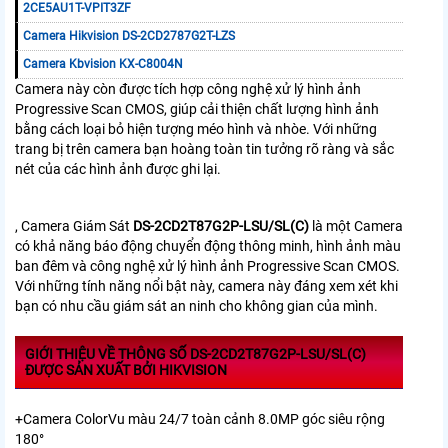
2CE5AU1T-VPIT3ZF
Camera Hikvision DS-2CD2787G2T-LZS
Camera Kbvision KX-C8004N
Camera này còn được tích hợp công nghệ xử lý hình ảnh
Progressive Scan CMOS, giúp cải thiện chất lượng hình ảnh
bằng cách loại bỏ hiện tượng méo hình và nhòe. Với những
trang bị trên camera bạn hoàng toàn tin tưởng rõ ràng và sắc
nét của các hình ảnh được ghi lại.
, Camera Giám Sát
DS-2CD2T87G2P-LSU/SL(C)
là một Camera
có khả năng báo động chuyển động thông minh, hình ảnh màu
ban đêm và công nghệ xử lý hình ảnh Progressive Scan CMOS.
Với những tính năng nổi bật này, camera này đáng xem xét khi
bạn có nhu cầu giám sát an ninh cho không gian của mình.
GIỚI THIỆU VỀ THÔNG SỐ DS-2CD2T87G2P-LSU/SL(C)
ĐƯỢC SẢN XUẤT BỞI HIKVISION
+Camera ColorVu màu 24/7 toàn cảnh 8.0MP góc siêu rộng
180°