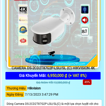
CAMERA DS-2CD2T87G2P-LSU/SL (C) HIKVISION 4K
Giá Khuyến Mãi:
6,950,000 ₫
(+ VAT 8%)
49%
Giá Niêm Yết:13,580,000 ₫
Thương Hiệu
Hikvision
Ngày Đăng
7/13/2023 3:47:29 PM
Dòng Camera DS-2CD2T87G2P-LSU/SL(C) là một lựa chọn tuyệt vời cho