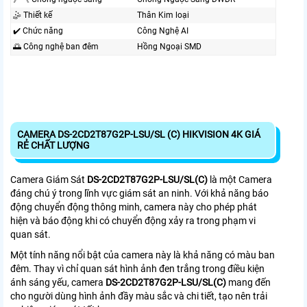
🤹 Thiết kế
Thân Kim loại
✔️ Chức năng
Công Nghệ AI
🌅 Công nghệ ban đêm
Hồng Ngoại SMD
CAMERA DS-2CD2T87G2P-LSU/SL (C) HIKVISION 4K GIÁ
RẺ CHẤT LƯỢNG
Camera Giám Sát
DS-2CD2T87G2P-LSU/SL(C)
là một Camera
đáng chú ý trong lĩnh vực giám sát an ninh. Với khả năng báo
động chuyển động thông minh, camera này cho phép phát
hiện và báo động khi có chuyển động xảy ra trong phạm vi
quan sát.
Một tính năng nổi bật của camera này là khả năng có màu ban
đêm. Thay vì chỉ quan sát hình ảnh đen trắng trong điều kiện
ánh sáng yếu, camera
DS-2CD2T87G2P-LSU/SL(C)
mang đến
cho người dùng hình ảnh đầy màu sắc và chi tiết, tạo nên trải