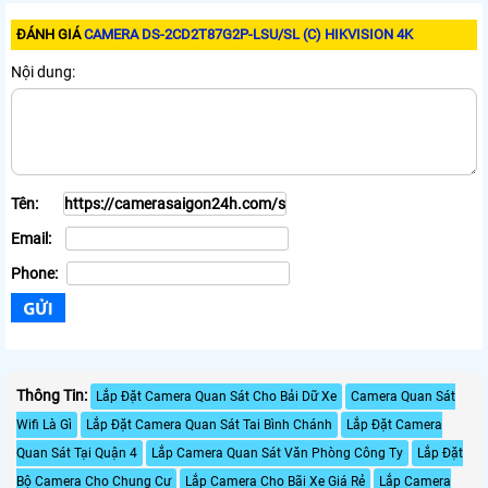
ĐÁNH GIÁ
CAMERA DS-2CD2T87G2P-LSU/SL (C) HIKVISION 4K
Nội dung:
Tên:
Email:
Phone:
Thông Tin:
Lắp Đặt Camera Quan Sát Cho Bải Dữ Xe
Camera Quan Sát
Wifi Là Gì
Lắp Đặt Camera Quan Sát Tai Bình Chánh
Lắp Đặt Camera
Quan Sát Tại Quận 4
Lắp Camera Quan Sát Văn Phòng Công Ty
Lắp Đặt
Bộ Camera Cho Chung Cư
Lắp Camera Cho Bãi Xe Giá Rẻ
Lắp Camera