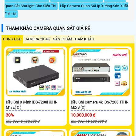
Quan Sát Starlight Cho Siêu Thị
Lắp Camera Quan Sát Ip Xưởng Sản Xuất
Full Hd
THAM KHẢO CAMERA QUAN SÁT GIÁ RẺ
CÙNG LOẠI
CAMERA 2K 4K
SẢN PHẨM THAM KHẢO
Đầu Ghi 8 Kênh IDS-7208HUHI-
Đầu Ghi Camera 4k IDS-7208HTHI-
M1/E( C )
M2/S (C)
30%
10,000,000 ₫
Giá Gốc: 5,930,000 ₫
Giá Gốc: 15,620,000 ₫