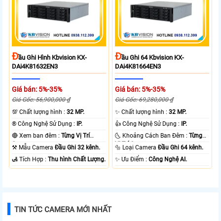
Đ
Đ
Ầu Ghi Hình Kbvision KX-
Ầu Ghi 64 Kbvision KX-
DAi4K81632EN3
DAi4K81664EN3
Giá bán: 5%-35%
Giá bán: 5%-35%
Giá Gốc: 56,900,000 ₫
Giá Gốc: 69,280,000 ₫
💯 Chất lượng hình :
32 MP.
✨ Chất lượng hình :
32 MP.
®️ Công Nghệ Sử Dụng :
IP.
👍 Công Nghệ Sử Dụng :
IP.
🔴 Xem ban đêm :
Từng Vị Trí
🌜 Khoảng Cách Ban Đêm :
Từng
Camera .
Vị Trí Camera .
⚒ Mẫu Camera
Đầu Ghi 32 kênh.
🔩 Loại Camera
Đầu Ghi 64 kênh.
️🛃 Tích Hợp :
Thu hình Chất Lượng.
️✨ Ưu Điểm :
Công Nghệ AI.
TIN TỨC CAMERA MỚI NHẤT