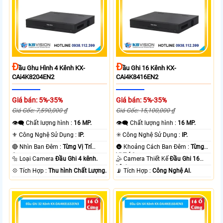
Đ
Đ
Ầu Ghu Hình 4 Kênh KX-
Ầu Ghi 16 Kênh KX-
CAi4K8204EN2
CAi4K8416EN2
Giá bán: 5%-35%
Giá bán: 5%-35%
Giá Gốc: 7,590,000 ₫
Giá Gốc: 15,100,000 ₫
👁️‍🗨 Chất lượng hình :
16 MP.
👁️‍🗨 Chất lượng hình :
16 MP.
⚜️ Công Nghệ Sử Dụng :
IP.
✳️ Công Nghệ Sử Dụng :
IP.
🔴 Nhìn Ban Đêm :
Từng Vị Trí
🌚 Khoảng Cách Ban Đêm :
Từng
Camera .
Vị Trí Camera .
🔩 Loại Camera
Đầu Ghi 4 kênh.
🤹 Camera Thiết Kế
Đầu Ghi 16
kênh.
️💠 Tích Hợp :
Thu hình Chất Lượng.
️📡 Tích Hợp :
Công Nghệ AI.