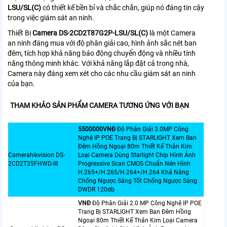
LSU/SL(C)
có thiết kế bền bỉ và chắc chắn, giúp nó đáng tin cậy
trong việc giám sát an ninh.
Thiết Bị
Camera
DS-2CD2T87G2P-LSU/SL(C)
là một Camera
an ninh đáng mua với độ phân giải cao, hình ảnh sắc nét ban
đêm, tích hợp khả năng báo động chuyển động và nhiều tính
năng thông minh khác. Với khả năng lắp đặt cả trong nhà,
Camera này đáng xem xét cho các nhu cầu giám sát an ninh
của bạn.
THAM KHẢO SẢN PHẨM CAMERA TƯƠNG ỨNG VỚI BẠN
5500000VNÐ
Độ Phân Giải 3.0MP Công
Nghệ IP POE Trang Bị STARLIGHT Xem Ban
Đêm Hồng Ngoại 80m Thiết Kế Thân Kim
Camerahikvision DS-
Loại Camera Dùng Starlight Chip Hình Ảnh
2CD2T35FHWD-I8
Progressive Scan CMOS Chuẩn Nén Hình
H.265+/H.265/H.264+/H.264 Khả Năng
Chống Ngược Sáng Tốt Chống Ngược Sáng
DWDR 120db
VNÐ
Độ Phân Giải 2.0 MP Công Nghệ IP POE
Trang Bị STARLIGHT Xem Ban Đêm Hồng
Ngoại 80m Thiết Kế Thân Kim Loại Camera