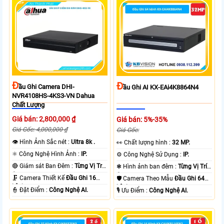
Đ
Đ
Ầu Ghi Camera DHI-
Ầu Ghi AI KX-EAi4K8864N4
NVR4108HS-4KS3-VN Dahua
Chất Lượng
Giá bán: 2,800,000 ₫
Giá bán: 5%-35%
Giá Gốc: 4,000,000 ₫
Giá Gốc:
👁 Hình Ảnh Sắc nét :
Ultra 8k .
️👀 Chất lượng hình :
32 MP.
⚛️ Công Nghệ Hình Ảnh :
IP.
⚙ Công Nghệ Sử Dụng :
IP.
🔴 Giám sát Ban Đêm :
Từng Vị Trí
❃ Hình ảnh ban đêm :
Từng Vị Trí
Camera .
Camera .
🗜️ Camera Thiết Kế
Đầu Ghi 16
🛡 Camera Theo Mẫu
Đầu Ghi 64
kênh.
kênh.
️👮 Đặt Điểm :
Công Nghệ AI.
️🎙 Ưu Điểm :
Công Nghệ AI.