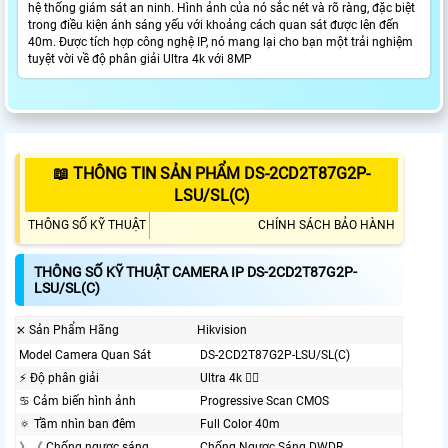
hệ thống giám sát an ninh. Hình ảnh của nó sắc nét và rõ ràng, đặc biệt
trong điều kiện ánh sáng yếu với khoảng cách quan sát được lên đến
40m. Được tích hợp công nghệ IP, nó mang lại cho bạn một trải nghiệm
tuyệt vời về độ phân giải Ultra 4k với 8MP
📖 THÔNG TIN SẢN PHẨM DS-2CD2T87G2P-
LSU/SL(C)
THÔNG SỐ KỸ THUẬT
CHÍNH SÁCH BẢO HÀNH
THÔNG SỐ KỸ THUẬT CAMERA IP DS-2CD2T87G2P-
LSU/SL(C)
⤪ Sản Phẩm Hãng
Hikvision
Model Camera Quan Sát
DS-2CD2T87G2P-LSU/SL(C)
️⚡ Độ phân giải
Ultra 4k 👍🏾
♋ Cảm biến hình ảnh
Progressive Scan CMOS
🔅 Tầm nhìn ban đêm
Full Color 40m
》《 Chống ngược sáng
Chống Ngược Sáng DWDR