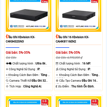
Đ
Đ
Ầu Ghi Kbvision KX-
Ầu Ghi 16 Kbvision KX-
C4K8432SN3
CAi4K8116EN2
Giá bán: 5%-35%
Giá bán: 5%-35%
Giá Gốc:
Giá Gốc: 6,990,000 ₫
👁️‍🗨 Chất lượng hình :
Ultra 8k .
🦉 Chất lượng hình :
16 MP.
✳️ Công Nghệ Sử Dụng :
IP.
🕉️ Công Nghệ Sử Dụng :
IP.
⭐ Khoảng Cách Ban Đêm :
Từng Vị
🔅 Khoảng Cách Ban Đêm :
Từng
Trí Camera .
Vị Trí Camera .
💦 Camera Thiết Kế
Đầu Ghi 32
💢 Cấu Tạo Camera
Đầu Ghi 16
kênh.
kênh.
️💠 Tích Hợp :
Công Nghệ AI.
️₤ Ưu Điểm :
Thu hình Ổn Định.