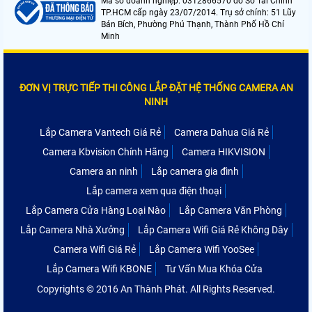
Mã số doanh nghiệp: 0312866570 do Sở Tài Chính
TP.HCM cấp ngày 23/07/2014. Trụ sở chính: 51 Lũy
Bán Bích, Phường Phú Thạnh, Thành Phố Hồ Chí
Minh
ĐƠN VỊ TRỰC TIẾP THI CÔNG LẮP ĐẶT HỆ THỐNG CAMERA AN
NINH
Lắp Camera Vantech Giá Rẻ
Camera Dahua Giá Rẻ
Camera Kbvision Chính Hãng
Camera HIKVISION
Camera an ninh
Lắp camera gia đình
Lắp camera xem qua điện thoại
Lắp Camera Cửa Hàng Loại Nào
Lắp Camera Văn Phòng
Lắp Camera Nhà Xưởng
Lắp Camera Wifi Giá Rẻ Không Dây
Camera Wifi Giá Rẻ
Lắp Camera Wifi YooSee
Lắp Camera Wifi KBONE
Tư Vấn Mua Khóa Cửa
Copyrights © 2016 An Thành Phát. All Rights Reserved.