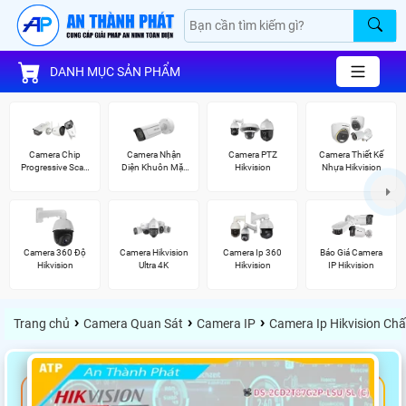
DANH MỤC SẢN PHẨM
Camera Chip
Camera Nhận
Camera PTZ
Camera Thiết Kế
Progressive Scan
Diện Khuôn Mặt
Hikvision
Nhựa Hikvision
CMOS Hikvision
Hikvision
Camera 360 Độ
Camera Hikvision
Camera Ip 360
Báo Giá Camera
Hikvision
Ultra 4K
Hikvision
IP Hikvision
›
›
›
Trang chủ
Camera Quan Sát
Camera IP
Camera Ip Hikvision Ch