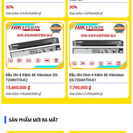
30%
30%
Giá Gốc: 21,810,000 ₫
Giá Gốc: 7,290,000 ₫
Đầu Ghi 8 Kênh 4K Hikvision DS-
Đầu Ghi Hình 4 Kênh 4K Hikvision
7208HTHI-K2
DS-7204HTHI-K1
15,460,000 ₫
7,790,000 ₫
Giá Gốc: 15,660,000 ₫
Giá Gốc: 7,790,000 ₫
SẢN PHẨM MỚI RA MẮT