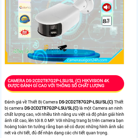
CAMERA DS-2CD2T87G2P-LSU/SL (C) HIKVISION 4K
ĐƯỢC ĐÁNH GÍ CAO VỚI THÔNG SỐ CHẤT LƯỢNG
Đánh giá về Thiết Bị Camera
DS-2CD2T87G2P-LSU/SL(C)
Thiết
bị camera
DS-2CD2T87G2P-LSU/SL(C)
là một Camera an ninh
chất lượng cao, với nhiều tính năng ưu việt và độ phân giải hình
ảnh rất cao, lên tới 8.0 MP. Với những trang bị trên camera bạn
hoàng toàn tin tưởng rằng bạn sẽ có được những hình ảnh sắc
nét và chi tiết, đủ để nhận dạng các chi tiết quan trọng.