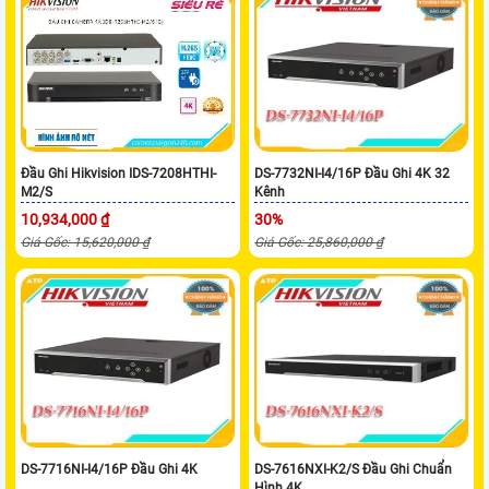
Đầu Ghi Hikvision IDS-7208HTHI-
DS-7732NI-I4/16P Đầu Ghi 4K 32
M2/S
Kênh
10,934,000 ₫
30%
Giá Gốc: 15,620,000 ₫
Giá Gốc: 25,860,000 ₫
DS-7716NI-I4/16P Đầu Ghi 4K
DS-7616NXI-K2/S Đầu Ghi Chuẩn
Hình 4K