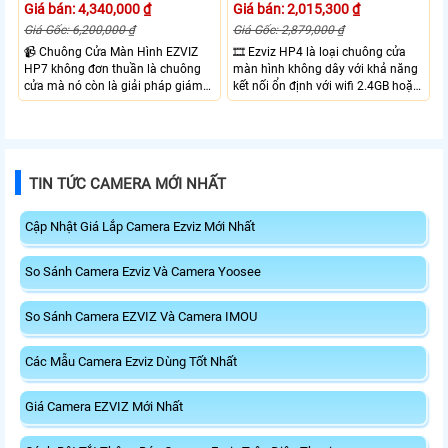
Giá bán: 4,340,000 ₫
Giá bán: 2,015,300 ₫
Giá Gốc: 6,200,000 ₫
Giá Gốc: 2,879,000 ₫
📹 Chuông Cửa Màn Hình EZVIZ
🎞 Ezviz HP4 là loại chuông cửa
HP7 không đơn thuần là chuông
màn hình không dây với khả năng
cửa mà nó còn là giải pháp giám
kết nối ổn định với wifi 2.4GB hoặc
sát an ninh toàn diện cho khu vực
tần số trộn. Với camera chuông
cổng nhà mà không cần lắp
cửa gốc rộng bao quát toàn bộ
camera giám sát thông thương.
khu vực ra vào độ phân giải Full
Với camera được tích hợp trong bộ
HD giám sát rỏ nét, khây thẻ nhớ
chuông cửa với độ phân giải 2K
lên đến 512Gb lưu trữ video và các
TIN TỨC CAMERA MỚI NHẤT
đảm bảo khu vực ra vào luôn được
sự kiện, tích hợp Micro và loa đàm
giám sát
thoại 2 chiều
Cập Nhật Giá Lắp Camera Ezviz Mới Nhất
So Sánh Camera Ezviz Và Camera Yoosee
So Sánh Camera EZVIZ Và Camera IMOU
Các Mẫu Camera Ezviz Dùng Tốt Nhất
Giá Camera EZVIZ Mới Nhất