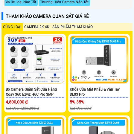
Giá Rẻ Loại Nào Tốt
Thương Hiệu Camera Nào Tốt
THAM KHẢO CAMERA QUAN SÁT GIÁ RẺ
CÙNG LOẠI
CAMERA 2K 4K
SẢN PHẨM THAM KHẢO
Bộ Camera Giám Sát Cửa Hàng
Khóa Cửa Mật Khẩu & Vân Tay
Xoay 360 Ezviz H6C Pro 3MP
DL03 Pro
4,800,000 ₫
5%-35%
Giá Gốc: 6,200,000 ₫
Giá Gốc: 00 ₫