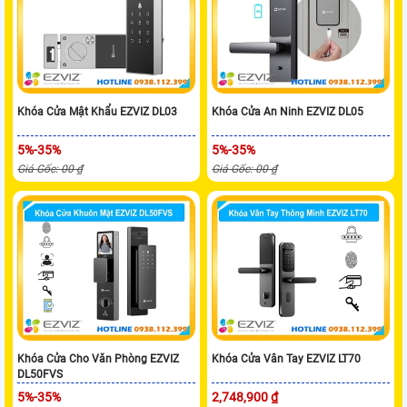
Khóa Cửa Mật Khẩu EZVIZ DL03
Khóa Cửa An Ninh EZVIZ DL05
5%-35%
5%-35%
Giá Gốc: 00 ₫
Giá Gốc: 00 ₫
Khóa Cửa Cho Văn Phòng EZVIZ
Khóa Cửa Vân Tay EZVIZ LT70
DL50FVS
5%-35%
2,748,900 ₫