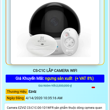
CS-C1C LẮP CAMERA WIFI
Giá Khuyến Mãi:
ngưng sản xuất
(+ VAT 8%)
Giá Niêm Yết:2,300,000 ₫
Thương Hiệu
Ezviz
Ngày Đăng
4/14/2020 10:35:16 AM
Camera EZVIZ CS-C1C-D0-1D1WFR sản phẩm thuộc dòng camera quan