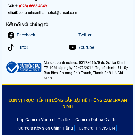
(028) 6688.4949
CSKH:
Email:
congngheanthanhphat@gmail.com
Kết nối với chúng tôi
Facebook
Twitter
Tiktok
Youtube
Mã số doanh nghiệp: 0312866570 do Sở Tài Chính
TP.HCM cấp ngày 23/07/2014. Trụ sở chính: 51 Lũy
Bán Bích, Phường Phú Thạnh, Thành Phố Hồ Chí
Minh
ĐƠN VỊ TRỰC TIẾP THI CÔNG LẮP ĐẶT HỆ THỐNG CAMERA AN
NINH
Lắp Camera Vantech Giá Rẻ
Camera Dahua Giá Rẻ
Camera Kbvision Chính Hãng
Camera HIKVISION