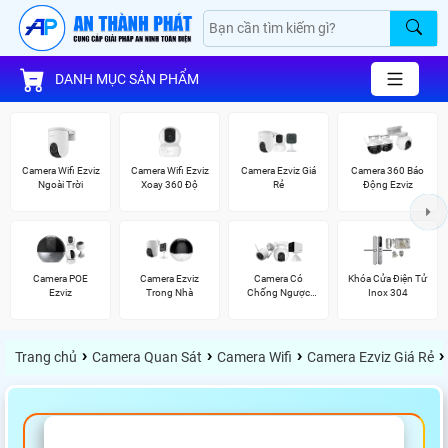
DANH MỤC SẢN PHẨM
Camera Wifi Ezviz
Camera Wifi Ezviz
Camera Ezviz Giá
Camera 360 Báo
Ngoài Trời
Xoay 360 Độ
Rẻ
Động Ezviz
Camera POE
Camera Ezviz
Camera Có
Khóa Cửa Điện Tử
Ezviz
Trong Nhà
Chống Ngược
Inox 304
Sáng Ezviz
›
›
›
›
Trang chủ
Camera Quan Sát
Camera Wifi
Camera Ezviz Giá Rẻ