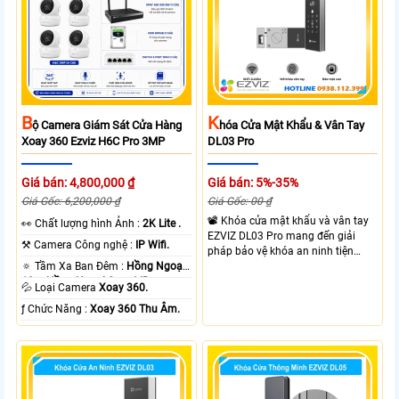
B
K
Ộ Camera Giám Sát Cửa Hàng
Hóa Cửa Mật Khẩu & Vân Tay
Xoay 360 Ezviz H6C Pro 3MP
DL03 Pro
Giá bán: 4,800,000 ₫
Giá bán: 5%-35%
Giá Gốc: 6,200,000 ₫
Giá Gốc: 00 ₫
📽 Khóa cửa mật khẩu và vân tay
️👀 Chất lượng hình Ảnh :
2K Lite .
EZVIZ DL03 Pro mang đến giải
⚒ Camera Công nghệ :
IP Wifi.
pháp bảo vệ khóa an ninh tiện
🔅 Tầm Xa Ban Đêm :
Hồng Ngoại
dụng và linh hoạt với nhiều hình
10m Hồng Ngoại Smart IR.
thưc mở khóa cùng với thiết kế gọn
💦 Loại Camera
Xoay 360.
gàng và chắc chắn. EZVIZ DL03
️ƒ Chức Năng :
Xoay 360 Thu Âm.
Pro hỗ trợ mở khóa nhanh dễ sử
dụng phù hợp cho gia đình và văn
phòng giúp kiểm soát ra vào linh
hoạt.