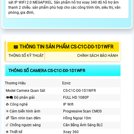
sát IP WIFI 2.0 MEGAPIXEL. Sản phẩm hỗ trợ xoay 340 độ hỗ trợ âm
thanh 2 chiều. sản phẩm phù hợp cho các công trình lớn, siêu thị, văn
phòng, gia đình,
📖 THÔNG TIN SẢN PHẨM CS-C1C-D0-1D1WFR
THÔNG SỐ KỸ THUẬT
CHÍNH SÁCH BẢO HÀNH
THÔNG SỐ CAMERA CS-C1C-D0-1D1WFR
Thương Hiệu
Ezviz
Model Camera Quan Sát
CS-C1C-D0-1D1WFR
👁️‍🗨 Độ phân giải
FULL HD 1080P
♻ Công nghệ
IP Wifi
✳️ Cảm biến hình ảnh
Progressive Scan CMOS
🌈 Tầm nhìn ban đêm
Hồng Ngoại 10m
☄️ Chống ngược sáng
Cân Bằng Ánh Sáng BLC
❄ Thiết kế
Xoay 360