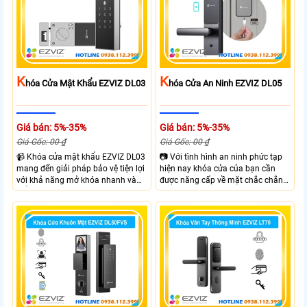
K
K
Hóa Cửa Mật Khẩu EZVIZ DL03
Hóa Cửa An Ninh EZVIZ DL05
Giá bán: 5%-35%
Giá bán: 5%-35%
Giá Gốc: 00 ₫
Giá Gốc: 00 ₫
📹 Khóa cửa mật khẩu EZVIZ DL03
📷 Với tình hình an ninh phức tạp
mang đến giải pháp bảo vệ tiện lợi
hiện nay khóa cửa của bạn cần
với khả năng mở khóa nhanh và
được năng cấp về mặt chắc chắn
kiểm soát linh hoạt. Khóa cửa cửa
và công nghệ giúp đảm bảo an
EZVIZ kết nối trực tiếp với điện
ninh và kiểm soát ra vào hiệu quả
thoại qua APP EZVIZ hỗ trợ theo
hơn. Với Khóa Cửa An Ninh EZVIZ
dõi và điều khiển khóa cửa từ xa
DL05 bạn sẽ sở hữu khóa cửa với 6
phù hợp cho nhà ở căn hộ hoặc
hình thức mở khóa và nhiều chức
văn phòng hiện đại.
năng an ninh như Cảnh báo phá
hoại và kiểm soát ra vào từ xa
ngay trên điện thoại