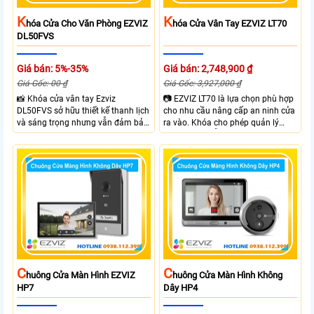
K
K
Hóa Cửa Cho Văn Phòng EZVIZ
Hóa Cửa Vân Tay EZVIZ LT70
DL50FVS
Giá bán: 5%-35%
Giá bán: 2,748,900 ₫
Giá Gốc: 00 ₫
Giá Gốc: 3,927,000 ₫
📸 Khóa cửa vân tay Ezviz
📷 EZVIZ LT70 là lựa chọn phù hợp
DL50FVS sở hữu thiết kế thanh lịch
cho nhu cầu nâng cấp an ninh cửa
và sáng trọng nhưng vẫn đảm bảo
ra vào. Khóa cho phép quản lý
sự chắc chắn với cùng nhiều
người dùng dễ dàng theo dõi trạng
phương thức mở cửa tiện lợi như
thái hoạt động và hỗ trợ cảnh báo
vân tay, mật khẩu, thẻ từ và điều
thông minh qua điện thoại. Khóa
khiển từ xa qua app. Ezviz
cửa mang lại sự tiện lợi nhờ sự linh
DL50FVS hỗ trợ quản lý người
hoạt trong cách sử dụng như vân
dùng cảnh báo an ninh và kiểm tra
tay, mật khẩu và thẻ từ đảm bảo
trạng thái khóa giúp kiểm soát ra
kiểm soát ra vào hiệu quả.
vào từ xa qua app EZVIZ
C
C
Huông Cửa Màn Hình EZVIZ
Huông Cửa Màn Hình Không
HP7
Dây HP4