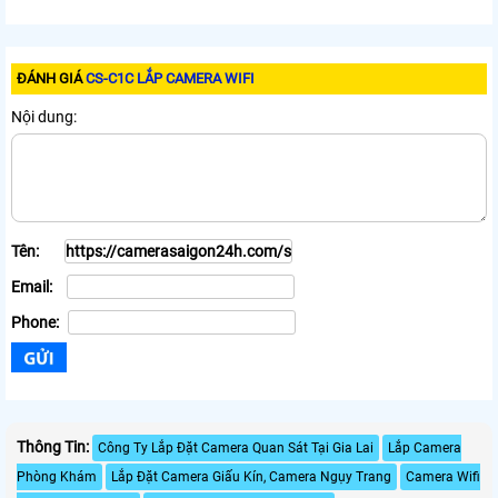
ĐÁNH GIÁ
CS-C1C LẮP CAMERA WIFI
Nội dung:
Tên:
Email:
Phone:
Thông Tin:
Công Ty Lắp Đặt Camera Quan Sát Tại Gia Lai
Lắp Camera
Phòng Khám
Lắp Đặt Camera Giấu Kín, Camera Ngụy Trang
Camera Wifi