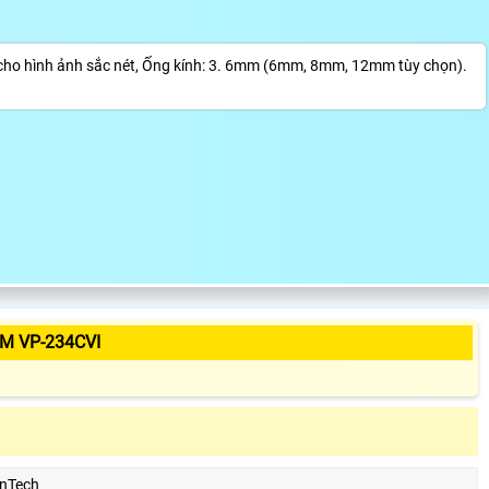
o hình ảnh sắc nét, Ống kính: 3. 6mm (6mm, 8mm, 12mm tùy chọn).
M VP-234CVI
nTech