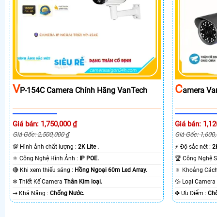
V
C
P-154C Camera Chính Hãng VanTech
Amera Va
Giá bán: 1,750,000 ₫
Giá bán: 1,12
Giá Gốc: 2,500,000 ₫
Giá Gốc: 1,600
💯 Hình ảnh chất lượng :
2K Lite .
️⚡ Độ sắc nét :
2K
⚛️ Công Nghệ Hình Ảnh :
IP POE.
🔴 Khi xem thiếu sáng :
Hồng Ngoại 60m Led Array.
❄ Thiết Kế Camera
Thân Kim loại.
💦 Loại Camer
️⇝ Khả Năng :
Chống Nước.
️✤ Ưu Điểm :
Ch