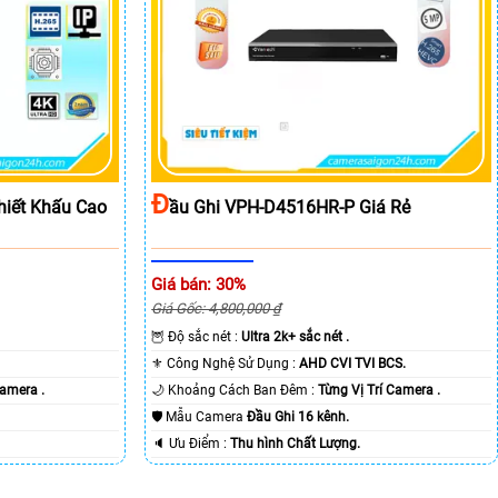
Đ
iết Khấu Cao
Ầu Ghi VPH-D4516HR-P Giá Rẻ
Giá bán: 30%
Giá Gốc: 4,800,000 ₫
🦉 Độ sắc nét :
Ultra 2k+ sắc nét .
⚜️ Công Nghệ Sử Dụng :
AHD CVI TVI BCS.
Camera .
🌙 Khoảng Cách Ban Đêm :
Từng Vị Trí Camera .
🛡 Mẫu Camera
Đầu Ghi 16 kênh.
️🔈 Ưu Điểm :
Thu hình Chất Lượng.