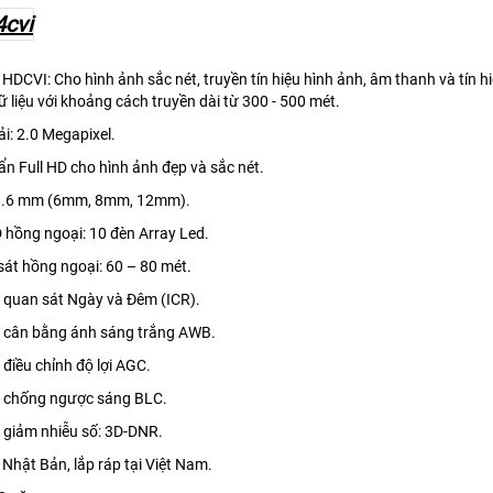
HDCVI: Cho hình ảnh sắc nét, truyền tín hiệu hình ảnh, âm thanh và tín h
dữ liệu với khoảng cách truyền dài từ 300 - 500 mét.
ải: 2.0 Megapixel.
ẩn Full HD cho hình ảnh đẹp và sắc nét.
 3.6 mm (6mm, 8mm, 12mm).
 hồng ngoại: 10 đèn Array Led.
át hồng ngoại: 60 – 80 mét.
 quan sát Ngày và Đêm (ICR).
 cân bằng ánh sáng trắng AWB.
điều chỉnh độ lợi AGC.
 chống ngược sáng BLC.
 giảm nhiễu số: 3D-DNR.
Nhật Bản, lắp ráp tại Việt Nam.