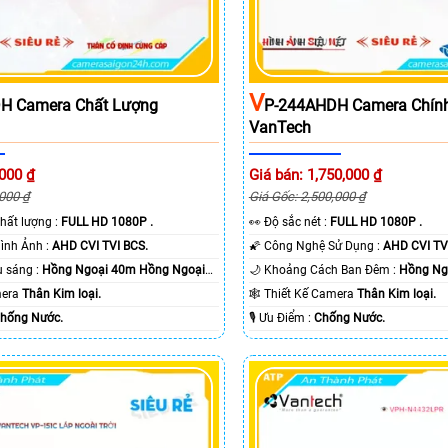
V
H Camera Chất Lượng
P-244AHDH Camera Chín
VanTech
,000 ₫
Giá bán: 1,750,000 ₫
,000 ₫
Giá Gốc: 2,500,000 ₫
nh chất lượng :
FULL HD 1080P .
️👀 Độ sắc nét :
FULL HD 1080P .
👍 Công Nghệ Hình Ảnh :
AHD CVI TVI BCS.
🌠 Công Nghệ Sử Dụng :
AHD CVI TV
🌔 Khi xem thiếu sáng :
Hồng Ngoại 40m Hồng Ngoại
🌙 Khoảng Cách Ban Đêm :
Hồng Ngo
amera
Thân Kim loại.
🕸️ Thiết Kế Camera
Thân Kim loại.
hống Nước.
️🎙 Ưu Điểm :
Chống Nước.