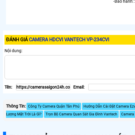
-Bảo hành:
ĐÁNH GIÁ
CAMERA HDCVI VANTECH VP-234CVI
Nội dung:
Tên:
Email:
Thông Tin:
Công Ty Camera Quận Tân Phú
Hướng Dẫn Cài Đặt Camera Ezvi
Lượng Mặt Trời Là Gì?
Trọn Bộ Camera Quan Sát Gia Đình Vantech
Camera 