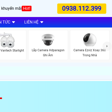
0938.112.399
 khuyến mãi
Hot!
N TỨC
LIÊN HỆ
Lắp Camera Hdparagon
Camera Ezviz Xoay 360
Vantech Starlight
Ghi Âm
Trong Nhà