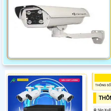
THÔNG SỐ
THÔN
🤖️ Sản Xuấ