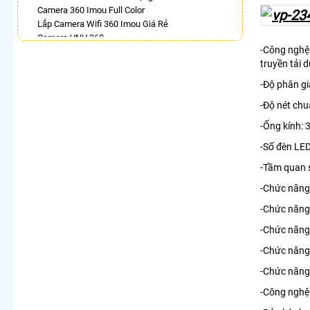
Camera 360 Imou Full Color
Lắp Camera Wifi 360 Imou Giá Rẻ
Camera UNV 360
-Công nghệ 
Camera Hilook Xoay 360 Độ
truyền tải 
Camera Wifi 360 Kbvision Full Color
Lắp Camera 360 Báo Động Chống Trộm
-Độ phân gi
Camera Ip 360 Kbvision
-Độ nét chu
LẮP CAMERA THEO NHU CẦU
-Ống kính:
Lắp Camera Văn Phòng Giá Rẻ
-Số đèn LED
Lắp Camera Nhà Xưởng Giá Rẻ
Lắp Camera Gia Đình Giá Rẻ
-Tầm quan s
Lắp Camera Kho Hàng Giá Rẻ
-Chức năng
Lắp Camera Cửa Hàng Giá Rẻ
Lắp Camera Wifi Giá Rẻ Chính Hãng
-Chức năng
Lắp Camera Công Trình Giá Rẻ
-Chức năng 
Camera 360 Giá Rẻ
-Chức năng
-Chức năng
-Công nghệ 