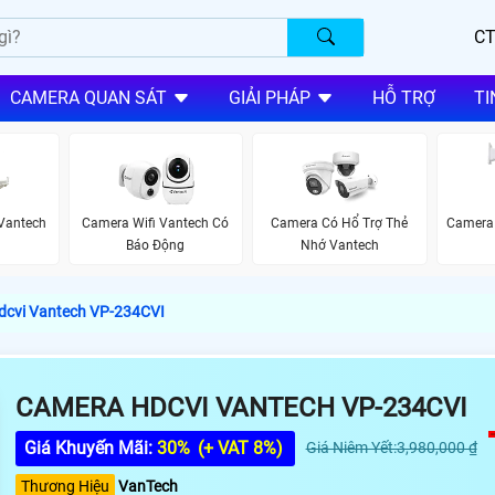
CT
CAMERA QUAN SÁT
GIẢI PHÁP
HỖ TRỢ
TI
Vantech
Camera Wifi Vantech Có
Camera Có Hổ Trợ Thẻ
Camera 
Báo Động
Nhớ Vantech
cvi Vantech VP-234CVI
CAMERA HDCVI VANTECH VP-234CVI
Giá Khuyến Mãi:
30%
(+ VAT 8%)
Giá Niêm Yết:3,980,000 ₫
Thương Hiệu
VanTech