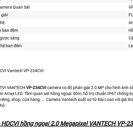
Camera Quan Sát
V
 giải
F
ghệ
AH
n ban đêm
Hồ
gược sáng
Câ
ghệ ban đêm
Le
CVI Vantech VP-234CVI
TVI VANTECH
VP-234CVI
camera có độ phân giải 2.0 MP cho hình ảnh 
èn Array LED. Tầm quan sát hồng ngoại: 80m, hỗ trợ chuẩn IP67 chống bụi b
riêng, shop, cửa hàng, ... Camera Vantech xuất xứ từ Đài Loan với giá t
nhỏ.
HDCVI hồng ngoại 2.0 Megapixel VANTECH VP-2