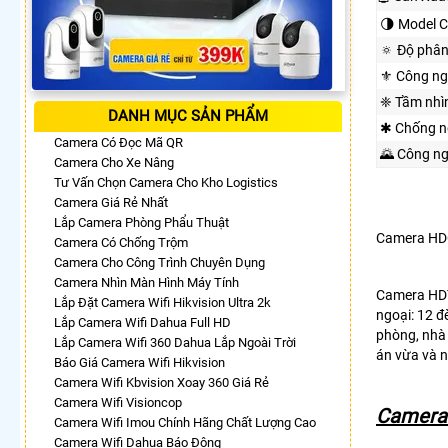
🌗 Model 
🔅 Độ phân
⚜️ Công n
❈ Tầm nhì
DANH MỤC SẢN PHẨM
✱ Chống n
Camera Có Đọc Mã QR
🌄 Công n
Camera Cho Xe Nâng
Tư Vấn Chọn Camera Cho Kho Logistics
Camera Giá Rẻ Nhất
Lắp Camera Phòng Phẩu Thuật
Camera HD
Camera Có Chống Trộm
Camera Cho Công Trình Chuyên Dụng
Camera Nhìn Màn Hình Máy Tính
Camera HD
Lắp Đặt Camera Wifi Hikvision Ultra 2k
ngoại: 12 đ
Lắp Camera Wifi Dahua Full HD
phòng, nhà 
Lắp Camera Wifi 360 Dahua Lắp Ngoài Trời
án vừa và 
Báo Giá Camera Wifi Hikvision
Camera Wifi Kbvision Xoay 360 Giá Rẻ
Camera Wifi Visioncop
Camera 
Camera Wifi Imou Chính Hãng Chất Lượng Cao
Camera Wifi Dahua Báo Động