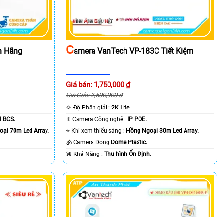
C
h Hãng
Amera VanTech VP-183C Tiết Kiệm
Giá bán: 1,750,000 ₫
Giá Gốc: 2,500,000 ₫
🔆 Độ Phân giải :
2K Lite .
I BCS.
✳️ Camera Công nghệ :
IP POE.
ại 70m Led Array.
⭐ Khi xem thiếu sáng :
Hồng Ngoại 30m Led Array.
🕉️ Camera Dòng
Dome Plastic.
️⌘ Khả Năng :
Thu hình Ổn Định.