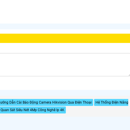
ướng Dẫn Cài Báo Động Camera Hikvision Qua Điện Thoại
Hệ Thống Điện Năng
Quan Sát Siêu Nét 4Mp Công Nghê Ip 4K