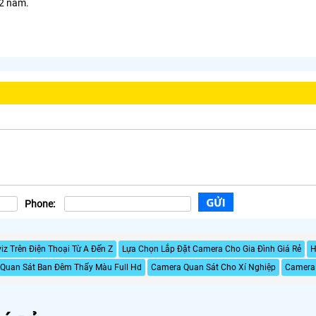
 2 năm.
Phone:
z Trên Điện Thoại Từ A Đến Z
Lựa Chọn Lắp Đặt Camera Cho Gia Đình Giá Rẻ
H
Quan Sát Ban Đêm Thấy Màu Full Hd
Camera Quan Sát Cho Xí Nghiệp
Camera 