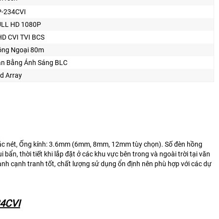
P-234CVI
ULL HD 1080P
D CVI TVI BCS
ng Ngoại 80m
n Bằng Ánh Sáng BLC
d Array
sắc nét, Ống kính: 3.6mm (6mm, 8mm, 12mm tùy chọn). Số đèn hồng
ẩn, thời tiết khi lắp đặt ở các khu vực bên trong và ngoài trời tại văn
hành cạnh tranh tốt, chất lượng sử dụng ổn định nên phù hợp với các dự
34CVI