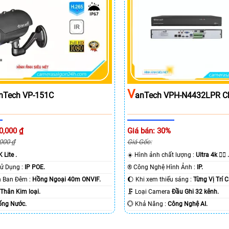
V
nTech VP-151C
AnTech VPH-N4432LPR Ch
0,000 ₫
Giá bán: 30%
,000 ₫
Giá Gốc:
 Lite .
☀️ Hình ảnh chất lượng :
Ultra 4k 👍🏾 .
🏆 Công Nghệ Sử Dụng :
IP POE.
®️ Công Nghệ Hình Ảnh :
IP.
🔅 Khoảng Cách Ban Đêm :
Hồng Ngoại 40m ONVIF.
🌔 Khi xem thiếu sáng :
Từng Vị Trí 
a
Thân Kim loại.
🗜️ Loại Camera
Đầu Ghi 32 kênh.
ống Nước.
️💮 Khả Năng :
Công Nghệ AI.