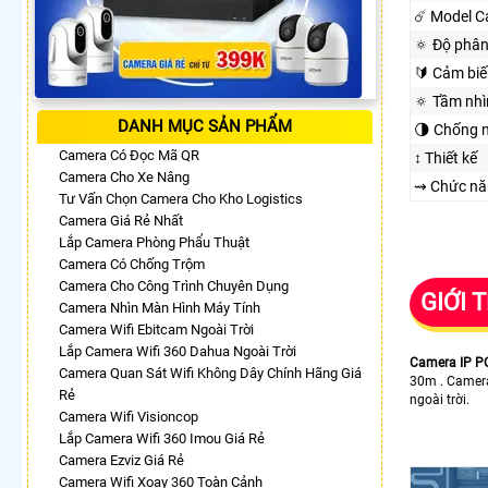
☄️ Model 
🔅 Độ phân
🔰 Cảm biế
🔅 Tầm nh
DANH MỤC SẢN PHẨM
🌗 Chống 
Camera Có Đọc Mã QR
↕️ Thiết kế
Camera Cho Xe Nâng
⇝ Chức nă
Tư Vấn Chọn Camera Cho Kho Logistics
Camera Giá Rẻ Nhất
Lắp Camera Phòng Phẩu Thuật
Camera Có Chống Trộm
Camera Cho Công Trình Chuyên Dụng
GIỚI 
Camera Nhìn Màn Hình Máy Tính
Camera Wifi Ebitcam Ngoài Trời
Lắp Camera Wifi 360 Dahua Ngoài Trời
Camera IP P
Camera Quan Sát Wifi Không Dây Chính Hãng Giá
30m . Camera
Rẻ
ngoài trời.
Camera Wifi Visioncop
Lắp Camera Wifi 360 Imou Giá Rẻ
Camera Ezviz Giá Rẻ
Camera Wifi Xoay 360 Toàn Cảnh