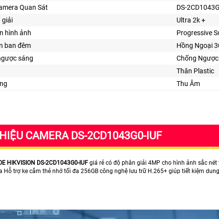
Camera Quan Sát
DS-2CD1043G
 giải
Ultra 2k +
n hình ảnh
Progressive 
ìn ban đêm
Hồng Ngoại 
ngược sáng
Chống Ngược
Thân Plastic
ng
Thu Âm
THIỆU CAMERA DS-2CD1043G0-IUF
OE HIKVISION DS-2CD1043G0-IUF
giá rẻ có độ phân giải 4MP cho hình ảnh sắc nét
 Hỗ trợ ke cắm thẻ nhớ tối đa 256GB công nghệ lưu trữ H.265+ giúp tiết kiệm dun