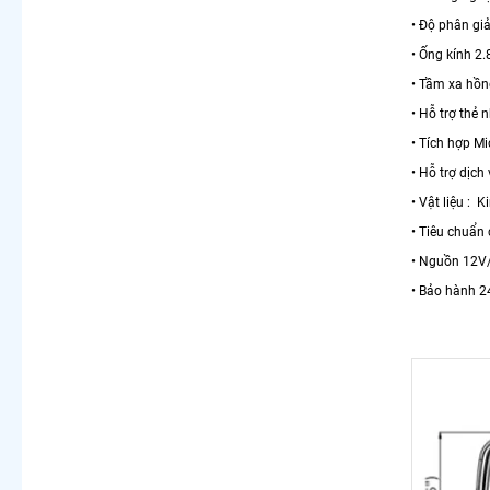
• Độ phân giả
• Ống kính 
• Tầm xa hồ
• Hỗ trợ thẻ 
• Tích hợp Mi
• Hỗ trợ dịc
• Vật liệu : K
• Tiêu chuẩn
• Nguồn 12V
• Bảo hành 2