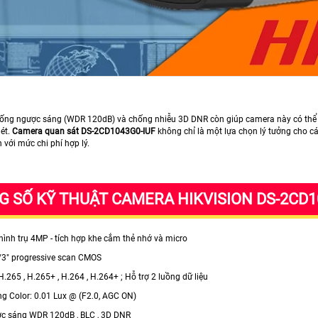
ống ngược sáng (WDR 120dB) và chống nhiễu 3D DNR còn giúp camera này có thể ho
nét.
Camera quan sát DS-2CD1043G0-IUF
không chỉ là một lựa chọn lý tưởng cho c
với mức chi phí hợp lý.
 SỐ KỸ THUẬT CAMERA HIKVISION DS-2CD1
hình trụ 4MP - tích hợp khe cắm thẻ nhớ và micro
1/3" progressive scan CMOS
 H.265 , H.265+ , H.264 , H.264+ ; Hỗ trợ 2 luồng dữ liệu
ng Color: 0.01 Lux @ (F2.0, AGC ON)
c sáng WDR 120dB , BLC , 3D DNR