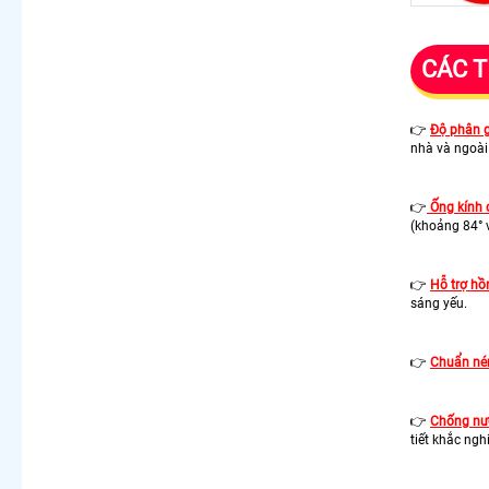
CÁC T
👉
Độ phân 
nhà và ngoài 
👉
Ống kính
(khoảng 84° 
👉
Hỗ trợ hồ
sáng yếu.
👉
Chuẩn né
👉
Chống nướ
tiết khắc nghi