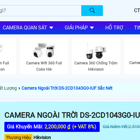
CT
CAMERA QUAN SÁT
GIẢI PHÁP
HỖ TRỢ
TI
Camer
n Full
Camera Wifi 360 Full
Camera 360 Chống Trộm
ion
Color Hik
Hikvision
›
hất Lượng
Camera Ngoài Trời DS-2CD1043G0-IUF Sắc Nét
CAMERA NGOÀI TRỜI DS-2CD1043G0-IU
Giá Khuyến Mãi:
2,200,000 ₫
(+ VAT 8%)
Giá Niêm Yết:2.51
Thương Hiệu
Hikvision