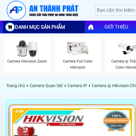
GIỚI THIỆU
DANH MỤC SẢN PHẨM
Camera Hikvision Zoom
Camera Full Color
Camera Ip Thâ
Hikvision
Color Hikvis
›
›
›
Trang chủ
Camera Quan Sát
Camera IP
Camera Ip Hikvision C