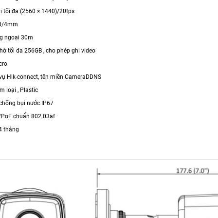
i tối đa (2560 × 1440)/20fps
2.8/4mm
ng ngoại 30m
nhớ tối đa 256GB , cho phép ghi video
cro
h vụ Hik-connect, tên miền CameraDDNS
im loại , Plastic
 chống bụi nước IP67
/PoE chuẩn 802.03af
4 tháng