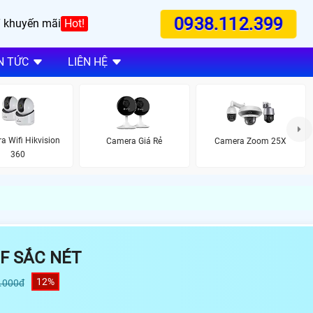
0938.112.399
 khuyến mãi
Hot!
N TỨC
LIÊN HỆ
a Wifi Hikvision
Camera Giá Rẻ
Camera Zoom 25X
360
F SẮC NÉT
12%
0.000đ