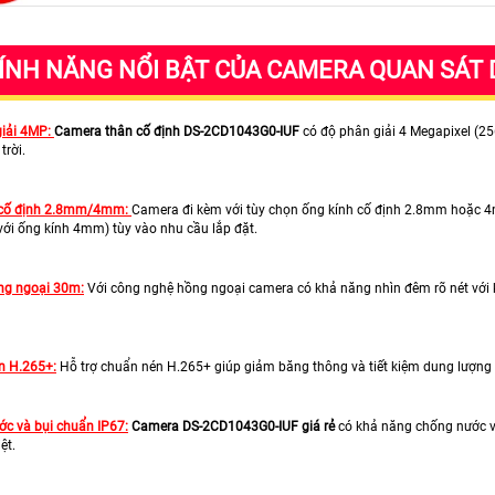
ÍNH NĂNG NỔI BẬT CỦA CAMERA QUAN SÁT 
giải 4MP:
Camera thân cố định DS-2CD1043G0-IUF
có độ phân giải 4 Megapixel (25
trời.
 cố định 2.8mm/4mm:
Camera đi kèm với tùy chọn ống kính cố định 2.8mm hoặc 
với ống kính 4mm) tùy vào nhu cầu lắp đặt.
ng ngoại 30m:
Với công nghệ hồng ngoại camera có khả năng nhìn đêm rõ nét với k
n H.265+:
Hỗ trợ chuẩn nén H.265+ giúp giảm băng thông và tiết kiệm dung lượng 
c và bụi chuẩn IP67:
Camera DS-2CD1043G0-IUF giá rẻ
có khả năng chống nước và
ệt.