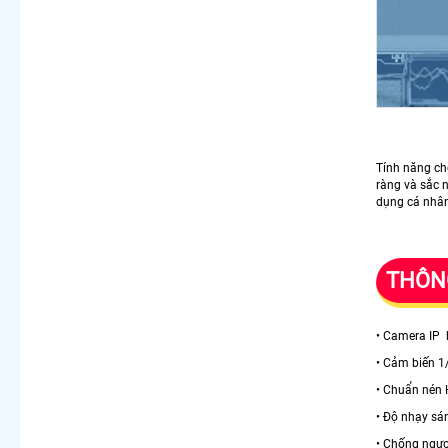
Tính năng ch
ràng và sắc 
dụng cá nhân 
THÔNG
• Camera IP 
• Cảm biến 
• Chuẩn nén
• Độ nhạy sá
• Chống ngượ