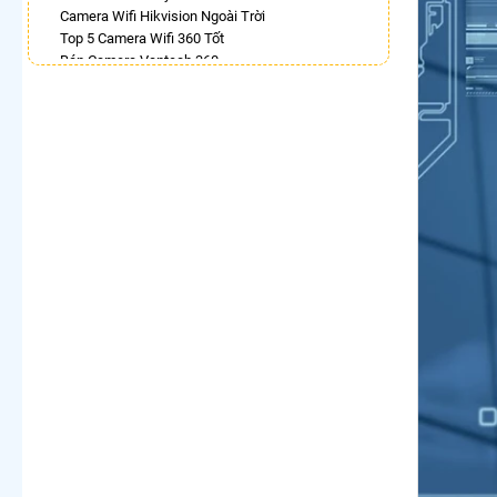
Camera Wifi Hikvision Ngoài Trời
Top 5 Camera Wifi 360 Tốt
Bán Camera Vantech 360
Lắp Camera 360Có Báo Động
Camera Dahua Xoay 360 Độ
Lắp Camera Ip 360 Hikvision
Camera 360 Báo Động Ezviz
Camera Wifi Ezviz Xoay 360 Độ Chính Hãng Chất
Lượng Tốt
Camera Imou 360 Trong Nhà
LẮP CAMERA THEO NHU CẦU
Lắp Camera Văn Phòng Giá Rẻ
Lắp Camera Nhà Xưởng Giá Rẻ
Lắp Camera Gia Đình Giá Rẻ
Lắp Camera Kho Hàng Giá Rẻ
Lắp Camera Cửa Hàng Giá Rẻ
Lắp Camera Wifi Giá Rẻ Chính Hãng
Lắp Camera Công Trình Giá Rẻ
Camera 360 Giá Rẻ