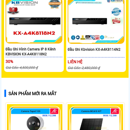
Đầu Ghi Hình Camera IP 8 Kênh
Đầu Ghi Kbvision KX-A4K8114N2
KBVISION KX-A4K8118N2
30%
LIÊN HỆ
Giá Gốc: 4,500,000 ₫
Giá Gốc: 2,480,000 ₫
SẢN PHẨM MỚI RA MẮT