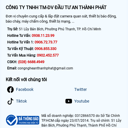
CÔNG TY TNHH TM-DV ĐẦU TƯ AN THÀNH PHÁT
Đơn vị chuyên cung cấp & lắp đặt camera quan sát, thiết bị báo động,
báo cháy, máy chấm công, thiết bị mạng, ...
Trụ Sở:
51 Lũy Bán Bích, Phường Phú Thạnh, TP. Hồ Chí Minh
0938.11.23.99
Hotline Tư Vấn:
0906.72.73.77
Hotline Tư Vấn 1:
0906.855.330
Tư Vấn Kỹ Thuật:
0902.452.577
Tư Vấn Mua Hàng:
(028) 6688.4949
CSKH:
Email:
congngheanthanhphat@gmail.com
Kết nối với chúng tôi
Facebook
Twitter
Tiktok
Youtube
Mã số doanh nghiệp: 0312866570 do Sở Tài Chính
TP.HCM cấp ngày 23/07/2014. Trụ sở chính: 51 Lũy
Bán Bích, Phường Phú Thạnh, Thành Phố Hồ Chí