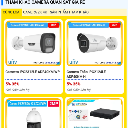
THAM KHẢO CAMERA QUAN SÁT GIÁ RẺ
CÙNG LOẠI
CAMERA 2K 4K
SẢN PHẨM THAM KHẢO
Camerra IPC2312LE-ADF40KM-WP
Camera Thân IPC2124LE-
ADF40KM-H
5%-35%
5%-35%
Giá Gốc: liên hệ
Giá Gốc: liên hệ