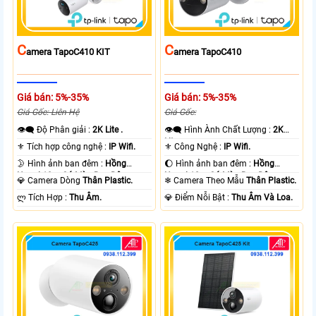
C
C
Amera TapoC410 KIT
Amera TapoC410
Giá bán: 5%-35%
Giá bán: 5%-35%
Giá Gốc: Liên Hệ
Giá Gốc:
👁️‍🗨 Độ Phân giải :
2K Lite .
👁️‍🗨 Hình Ành Chất Lượng :
2K
Lite .
⚜️ Tích hợp công nghệ :
IP Wifi.
⚜️ Công Nghệ :
IP Wifi.
🌛 Hình ảnh ban đêm :
Hồng
🌔 Hình ảnh ban đêm :
Hồng
Ngoại 10m Có Màu Ban Ðêm.
Ngoại 10m Có Màu Ban Ðêm.
💎 Camera Dòng
Thân Plastic.
❄ Camera Theo Mẫu
Thân Plastic.
️ლ Tích Hợp :
Thu Âm.
️💎 Điểm Nỗi Bật :
Thu Âm Và Loa.