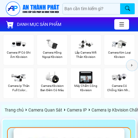
DANH MỤC SẢN PHẨM
Camera IP Có Ghi
Camera Hồng
Lắp Camera Wifi
Camera Kim Loại
Âm Kbvision
Ngoại Kbvision
Thân Kbvision
Kbvison
Camera Ip Thân
Camera Kbvision
Máy Chấm Công
Camera Có
Full Color
Ban Đêm Có Màu
Kbvision
Chống Xâm Nhập
Kbvision
Kbvision
›
›
›
Trang chủ
Camera Quan Sát
Camera IP
Camera Ip Kbvision Chấ