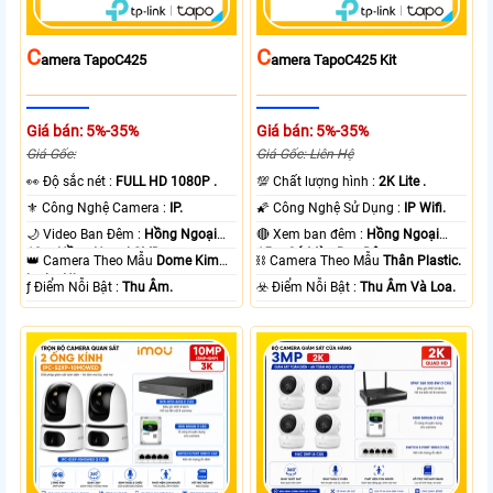
C
C
Amera TapoC425
Amera TapoC425 Kit
Giá bán: 5%-35%
Giá bán: 5%-35%
Giá Gốc:
Giá Gốc: Liên Hệ
️👀 Độ sắc nét :
FULL HD 1080P .
💯 Chất lượng hình :
2K Lite .
⚜️ Công Nghệ Camera :
IP.
🌠 Công Nghệ Sử Dụng :
IP Wifi.
🌙 Video Ban Đêm :
Hồng Ngoại
🔴 Xem ban đêm :
Hồng Ngoại
10m Hồng Ngoại SMD.
15m Có Màu Ban Ðêm.
👑 Camera Theo Mẫu
Dome Kim
⛓ Camera Theo Mẫu
Thân Plastic.
loại + Nhựa.
️ƒ Điểm Nỗi Bật :
Thu Âm.
️☣️ Điểm Nỗi Bật :
Thu Âm Và Loa.