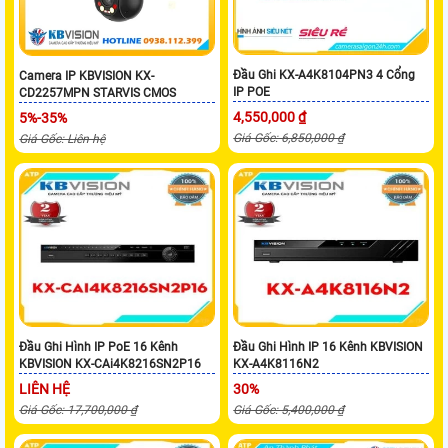
Đầu Ghi KX-A4K8104PN3 4 Cổng
Camera IP KBVISION KX-
IP POE
CD2257MPN STARVIS CMOS
4,550,000 ₫
5%-35%
Giá Gốc: 6,850,000 ₫
Giá Gốc: Liên hệ
Đầu Ghi Hình IP PoE 16 Kênh
Đầu Ghi Hình IP 16 Kênh KBVISION
KBVISION KX-CAi4K8216SN2P16
KX-A4K8116N2
LIÊN HỆ
30%
Giá Gốc: 17,700,000 ₫
Giá Gốc: 5,400,000 ₫