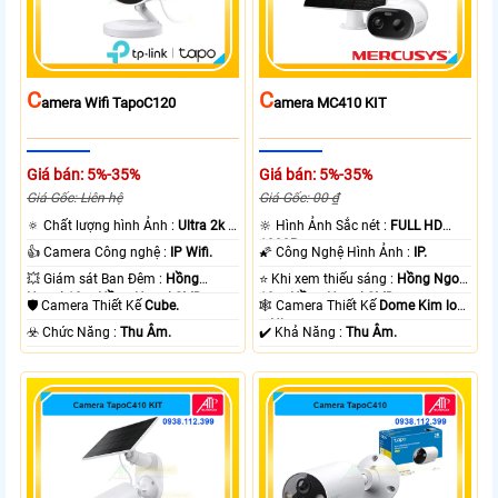
C
C
Amera Wifi TapoC120
Amera MC410 KIT
Giá bán: 5%-35%
Giá bán: 5%-35%
Giá Gốc: Liên hệ
Giá Gốc: 00 ₫
🔅 Chất lượng hình Ảnh :
Ultra 2k +
🔆 Hình Ảnh Sắc nét :
FULL HD
.
1080P .
👍 Camera Công nghệ :
IP Wifi.
🌠 Công Nghệ Hình Ảnh :
IP.
💥 Giám sát Ban Đêm :
Hồng
⭐ Khi xem thiếu sáng :
Hồng Ngoại
Ngoại 10m Hồng Ngoại SMD.
10m Hồng Ngoại SMD.
🛡 Camera Thiết Kế
Cube.
🕸️ Camera Thiết Kế
Dome Kim loại
+ Nhựa.
️☣️ Chức Năng :
Thu Âm.
️✔️ Khả Năng :
Thu Âm.