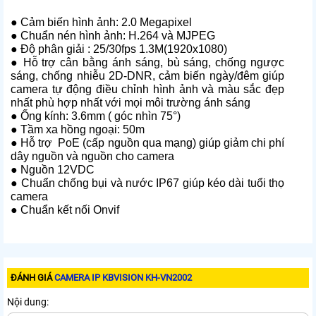
● Cảm biến hình ảnh: 2.0 Megapixel
● Chuẩn nén hình ảnh: H.264 và MJPEG
● Độ phân giải : 25/30fps 1.3M(1920x1080)
● Hỗ trợ cân bằng ánh sáng, bù sáng, chống ngược
sáng, chống nhiễu 2D-DNR, cảm biến ngày/đêm giúp
camera tự động điều chỉnh hình ảnh và màu sắc đẹp
nhất phù hợp nhất với mọi môi trường ánh sáng
● Ống kính: 3.6mm ( góc nhìn 75°)
● Tầm xa hồng ngoại: 50m
● Hỗ trợ PoE (cấp nguồn qua mạng) giúp giảm chi phí
dây nguồn và nguồn cho camera
● Nguồn 12VDC
● Chuẩn chống bụi và nước IP67 giúp kéo dài tuổi thọ
camera
● Chuẩn kết nối Onvif
ĐÁNH GIÁ
CAMERA IP KBVISION KH-VN2002
Nội dung: