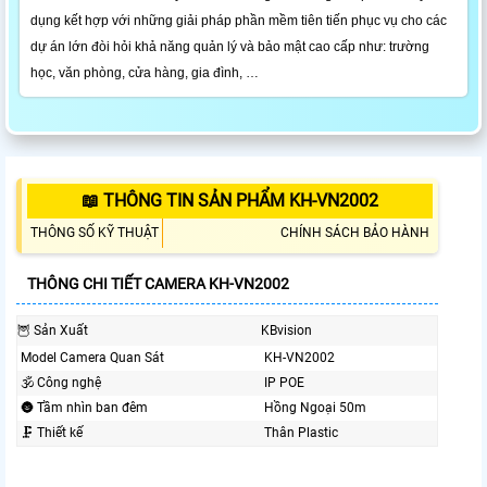
dụng kết hợp với những giải pháp phần mềm tiên tiến phục vụ cho các
dự án lớn đòi hỏi khả năng quản lý và bảo mật cao cấp như: trường
học, văn phòng, cửa hàng, gia đình, …
📖 THÔNG TIN SẢN PHẨM KH-VN2002
THÔNG SỐ KỸ THUẬT
CHÍNH SÁCH BẢO HÀNH
THÔNG CHI TIẾT CAMERA KH-VN2002
🦉 Sản Xuất
KBvision
Model Camera Quan Sát
KH-VN2002
🕉️ Công nghệ
IP POE
🌚 Tầm nhìn ban đêm
Hồng Ngoại 50m
🗜️ Thiết kế
Thân Plastic