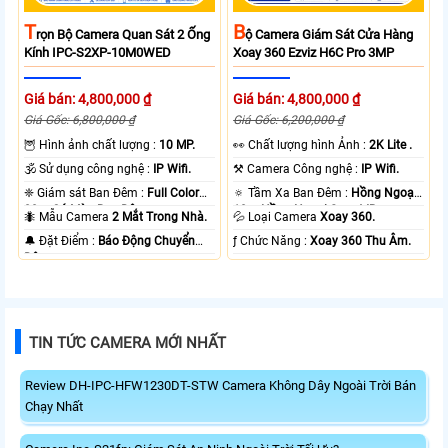
T
B
Rọn Bộ Camera Quan Sát 2 Ống
Ộ Camera Giám Sát Cửa Hàng
Kính IPC-S2XP-10M0WED
Xoay 360 Ezviz H6C Pro 3MP
Giá bán: 4,800,000 ₫
Giá bán: 4,800,000 ₫
Giá Gốc: 6,800,000 ₫
Giá Gốc: 6,200,000 ₫
🦉 Hình ảnh chất lượng :
10 MP.
️👀 Chất lượng hình Ảnh :
2K Lite .
🕉️ Sử dụng công nghệ :
IP Wifi.
⚒ Camera Công nghệ :
IP Wifi.
❈ Giám sát Ban Đêm :
Full Color
🔅 Tầm Xa Ban Đêm :
Hồng Ngoại
20m Có Màu Ban Ðêm.
10m Hồng Ngoại Smart IR.
🐜 Mẫu Camera
2 Mắt Trong Nhà.
💦 Loại Camera
Xoay 360.
️🔔 Đặt Điểm :
Báo Động Chuyển
️ƒ Chức Năng :
Xoay 360 Thu Âm.
Động.
TIN TỨC CAMERA MỚI NHẤT
Review DH-IPC-HFW1230DT-STW Camera Không Dây Ngoài Trời Bán
Chạy Nhất