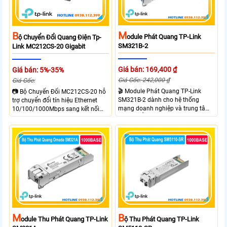
M
B
Odule Phát Quang TP-Link
Ộ Chuyển Đổi Quang Điện Tp-
SM321B-2
Link MC212CS-20 Gigabit
Giá bán: 169,400 ₫
Giá bán: 5%-35%
Giá Gốc: 242,000 ₫
Giá Gốc:
🎬 Module Phát Quang TP-Link
📷 Bộ Chuyển Đổi MC212CS-20 hỗ
SM321B-2 dành cho hệ thống
trợ chuyển đổi tín hiệu Ethernet
mạng doanh nghiệp và trung tâm
10/100/1000Mbps sang kết nối
dữ liệu hỗ trợ tốc độ truyền tải
cáp quang Gigabit Single Mode SC
1.25Gbps, truyền xa đến 2km trên
WDM hai chiều. Trang bị 1 cổng
cáp quang Single-Mode
RJ45 Gigabit Auto MDI/MDIX và 1
cổng SC Gigabit truyền dữ liệu hai
chiều đồng thời với khoảng cách
lên đến 20km. Sử dụng bước sóng
Tx 1550nm, Rx 1310nm và hỗ trợ
khung gắn TL FC1420 để đặt trên
kệ.
M
B
Odule Thu Phát Quang TP-Link
Ộ Thu Phát Quang TP-Link