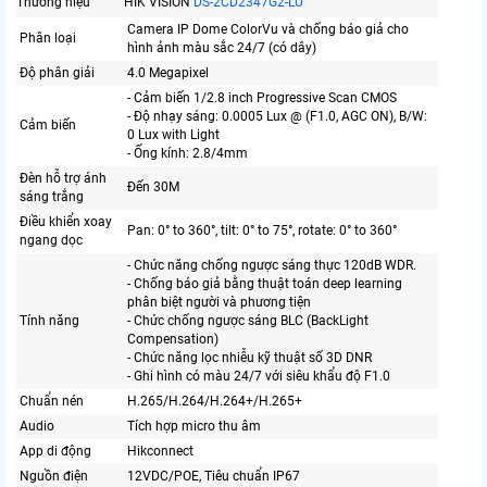
Thương hiệu
HIK VISION
DS-2CD2347G2-LU
Camera IP Dome ColorVu và chống báo giả cho
Phân loại
hình ảnh màu sắc 24/7 (có dây)
Độ phân giải
4.0 Megapixel
- Cảm biến 1/2.8 inch Progressive Scan CMOS
- Độ nhạy sáng: 0.0005 Lux @ (F1.0, AGC ON), B/W:
Cảm biến
0 Lux with Light
- Ống kính: 2.8/4mm
Đèn hỗ trợ ánh
Đến 30M
sáng trắng
Điều khiển xoay
Pan: 0° to 360°, tilt: 0° to 75°, rotate: 0° to 360°
ngang dọc
- Chức năng chống ngược sáng thực 120dB WDR.
- Chống báo giả bằng thuật toán deep learning
phân biệt người và phương tiện
Tính năng
- Chức chống ngược sáng BLC (BackLight
Compensation)
- Chức năng lọc nhiễu kỹ thuật số 3D DNR
- Ghi hình có màu 24/7 với siêu khẩu độ F1.0
Chuẩn nén
H.265/H.264/H.264+/H.265+
Audio
Tích hợp micro thu âm
App di động
Hikconnect
Nguồn điện
12VDC/POE, Tiêu chuẩn IP67