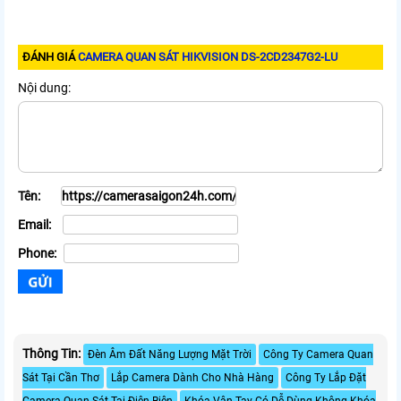
ĐÁNH GIÁ
CAMERA QUAN SÁT HIKVISION DS-2CD2347G2-LU
Nội dung:
Tên:
Email:
Phone:
Thông Tin:
Đèn Âm Đất Năng Lượng Mặt Trời
Công Ty Camera Quan
Sát Tại Cần Thơ
Lắp Camera Dành Cho Nhà Hàng
Công Ty Lắp Đặt
Camera Quan Sát Tại Điện Biên
Khóa Vân Tay Có Dễ Dùng Không Khóa