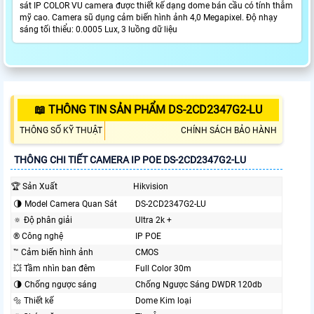
sát IP COLOR VU camera được thiết kế dạng dome bán cầu có tính thẫm
mỹ cao. Camera sũ dụng cảm biến hình ảnh 4,0 Megapixel. Độ nhạy
sáng tối thiểu: 0.0005 Lux, 3 luồng dữ liệu
📖 THÔNG TIN SẢN PHẨM DS-2CD2347G2-LU
THÔNG SỐ KỸ THUẬT
CHÍNH SÁCH BẢO HÀNH
THÔNG CHI TIẾT CAMERA IP POE DS-2CD2347G2-LU
🏆 Sản Xuất
Hikvision
🌗 Model Camera Quan Sát
DS-2CD2347G2-LU
🔅 Độ phân giải
Ultra 2k +
®️ Công nghệ
IP POE
™️ Cảm biến hình ảnh
CMOS
💥 Tầm nhìn ban đêm
Full Color 30m
🌗 Chống ngược sáng
Chống Ngược Sáng DWDR 120db
🔩 Thiết kế
Dome Kim loại