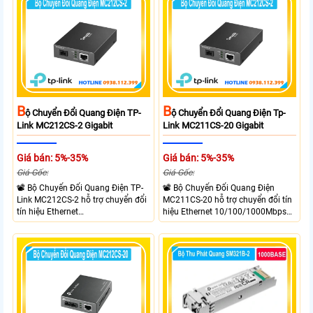
phép truyền nhận dữ liệu trên một
RJ45 Gigabit Auto MDI/MDIX và 1
sợi quang.
cổng SC Gigabit, hỗ trợ truyền dữ
liệu hai chiều đồng thời lên đến
20km.
B
B
Ộ Chuyển Đổi Quang Điện TP-
Ộ Chuyển Đổi Quang Điện Tp-
Link MC212CS-2 Gigabit
Link MC211CS-20 Gigabit
Giá bán: 5%-35%
Giá bán: 5%-35%
Giá Gốc:
Giá Gốc:
📽 Bộ Chuyển Đổi Quang Điện TP-
📽 Bộ Chuyển Đổi Quang Điện
Link MC212CS-2 hỗ trợ chuyển đổi
MC211CS-20 hỗ trợ chuyển đổi tín
tín hiệu Ethernet
hiệu Ethernet 10/100/1000Mbps
10/100/1000Mbps sang kết nối
sang kết nối cáp quang Gigabit
cáp quang Gigabit Single Mode SC
Single Mode SC WDM hai chiều.
WDM hai chiều. Trang bị 1 cổng
Trang bị 1 cổng RJ45 Gigabit Auto
RJ45 Gigabit Auto MDI/MDIX và 1
MDI/MDIX và 1 cổng SC Gigabit hỗ
cổng SC Gigabit truyền dữ liệu hai
trợ truyền dữ liệu hai chiều đồng
chiều đồng thời lên đến 20km.
thời lên đến 20km.