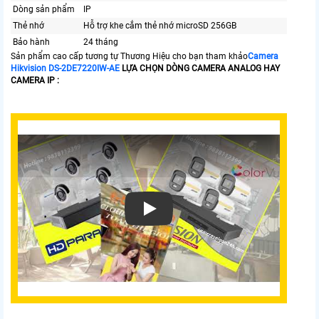
Dòng sản phẩm
IP
Thẻ nhớ
Hỗ trợ khe cắm thẻ nhớ microSD 256GB
Bảo hành
24 tháng
Sản phẩm cao cấp tương tự Thương Hiệu cho bạn tham khảo
Camera
Hikvision DS-2DE7220IW-AE
LỰA CHỌN DÒNG CAMERA ANALOG HAY
CAMERA IP :
Xem video Camera quan sát HIKVISION DS