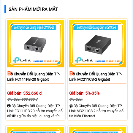
SẢN PHẨM MỚI RA MẮT
B
B
Ộ Chuyển Đổi Quang Điện TP-
Ộ Chuyển Đổi Quang Điện TP-
Link FC111PB-20 Gigabit
Link MC211CS-2 Gigabit
Giá bán: 352,660 ₫
Giá bán: 5%-35%
Giá Gốc: 503,800 ₫
Giá Gốc:
📷 Bộ Chuyển Đổi Quang Điện TP-
📹 Bộ Chuyển Đổi Quang Điện TP-
Link FC111PB-20 hỗ trợ chuyển đổi
Link MC211CS-2 hỗ trợ chuyển đổi
dữ liệu giữa tín hiệu quang và tín
tín hiệu Ethernet
hiệu điện với tốc độ 10/100Mbps,
10/100/1000Mbps sang kết nối
mở rộng khoảng cách truyền lên
cáp quang Gigabit Single Mode SC
đến 20km. Công nghệ WDM cho
WDM hai chiều. Trang bị 1 cổng