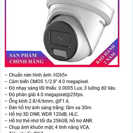
– Chuẩn nén hình ảnh: H265+
– Cảm biến CMOS 1/2.8″ 4.0 megapixel.
– Độ nhạy sáng tối thiểu: 0.0005 Lux, 3 luồng dữ liệu.
– Độ phân giải 4.0 megapixel@25fps.
– Ống kính 2.8/4/6mm, @F1.6.
– Đèn hỗ trợ ánh sáng trắng: tầm xa 30m.
– Hỗ trợ 3D DNR, WDR 120dB, HLC.
– Hỗ trợ thẻ nhớ tối đa 256GB, hỗ trợ ANR.
– Chụp ảnh khuôn mặt; 4 tính năng VCA.