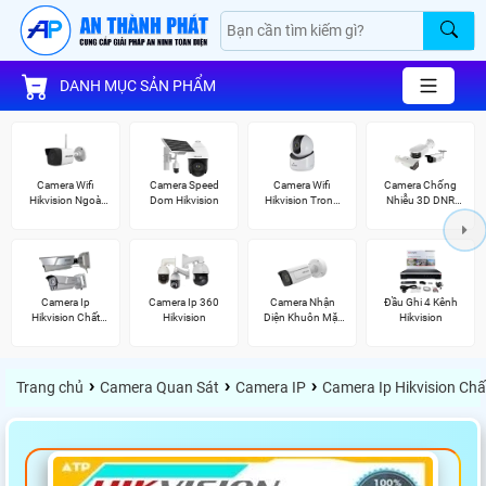
DANH MỤC SẢN PHẨM
Camera Wifi
Camera Speed
Camera Wifi
Camera Chống
Hikvision Ngoài
Dom Hikvision
Hikvision Trong
Nhiễu 3D DNR
Trời
Nhà
Hikvison
Camera Ip
Camera Ip 360
Camera Nhận
Đầu Ghi 4 Kênh
Hikvision Chất
Hikvision
Diện Khuôn Mặt
Hikvision
Lượng
Hikvision
›
›
›
Trang chủ
Camera Quan Sát
Camera IP
Camera Ip Hikvision Ch