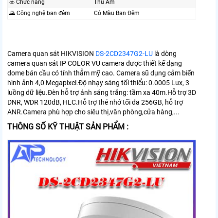
☣️ Chức năng
Thu Âm
🌄 Công nghệ ban đêm
Có Màu Ban Đêm
Camera quan sát HIKVISION
DS-2CD2347G2-LU
là dòng
camera quan sát IP COLOR VU camera được thiết kế dạng
dome bán cầu có tính thẫm mỹ cao. Camera sũ dụng cảm biến
hình ảnh 4,0 Megapixel.Độ nhạy sáng tối thiểu: 0.0005 Lux, 3
luồng dữ liệu.Đèn hỗ trợ ánh sáng trắng: tầm xa 40m.Hỗ trợ 3D
DNR, WDR 120dB, HLC.Hỗ trợ thẻ nhớ tối đa 256GB, hỗ trợ
ANR.Camera phù hợp cho siêu thị,văn phòng,cửa hàng,...
THÔNG SỐ KỸ THUẬT SẢN PHẨM :