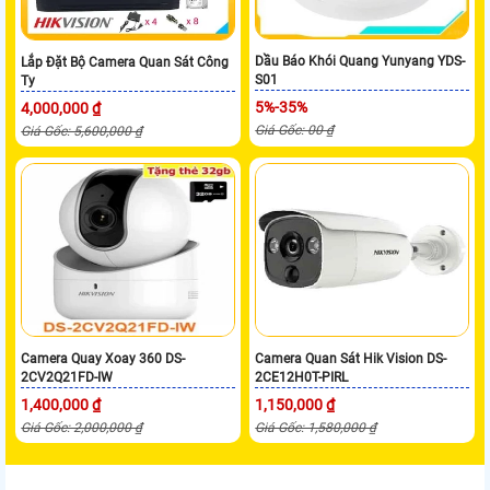
Dầu Báo Khói Quang Yunyang YDS-
Lắp Đặt Bộ Camera Quan Sát Công
S01
Ty
5%-35%
4,000,000 ₫
Giá Gốc: 00 ₫
Giá Gốc: 5,600,000 ₫
Camera Quay Xoay 360 DS-
Camera Quan Sát Hik Vision DS-
2CV2Q21FD-IW
2CE12H0T-PIRL
1,400,000 ₫
1,150,000 ₫
Giá Gốc: 2,000,000 ₫
Giá Gốc: 1,580,000 ₫