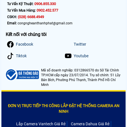
0906.855.330
Tư Vấn Kỹ Thuật:
0902.452.577
Tư Vấn Mua Hàng:
(028) 6688.4949
CSKH:
Email:
congngheanthanhphat@gmail.com
Kết nối với chúng tôi
Facebook
Twitter
Tiktok
Youtube
Mã số doanh nghiệp: 0312866570 do Sở Tài Chính
TP.HCM cấp ngày 23/07/2014. Trụ sở chính: 51 Lũy
Bán Bích, Phường Phú Thạnh, Thành Phố Hồ Chí
Minh
ĐƠN VỊ TRỰC TIẾP THI CÔNG LẮP ĐẶT HỆ THỐNG CAMERA AN
NINH
Lắp Camera Vantech Giá Rẻ
Camera Dahua Giá Rẻ