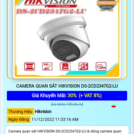
CAMERA QUAN SÁT HIKVISION DS-2CD2347G2-LU
Giá Khuyến Mãi:
30%
(+ VAT 8%)
Giá Niêm Yết:liên hệ
Thương Hiệu
Hikvision
Ngày Đăng
11/12/2022 11:33:16 AM
Camera quan sát HIKVISION DS-2CD2347G2-LU là dòng camera quan