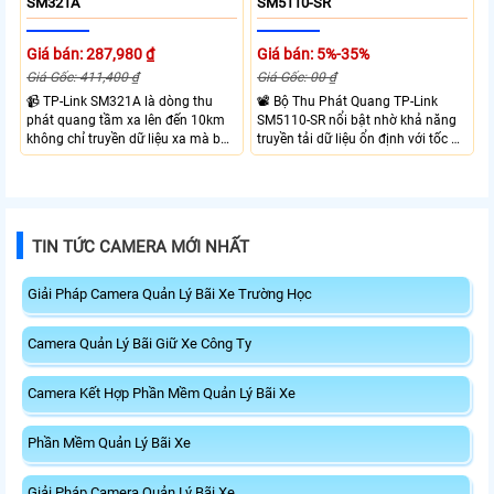
SM321A
SM5110-SR
Giá bán: 287,980 ₫
Giá bán: 5%-35%
Giá Gốc: 411,400 ₫
Giá Gốc: 00 ₫
📹 TP-Link SM321A là dòng thu
📽 Bộ Thu Phát Quang TP-Link
phát quang tầm xa lên đến 10km
SM5110-SR nổi bật nhờ khả năng
không chỉ truyền dữ liệu xa mà bộ
truyền tải dữ liệu ổn định với tốc độ
thu phát quang này của TP-Link
cao lên đến 10Gbps và truyền tải đi
còn có tốc đọ truyền tải cao lên
xa tới 10Km và bước sóng 8 nano
đến 1.25Gbps
met
TIN TỨC CAMERA MỚI NHẤT
Giải Pháp Camera Quản Lý Bãi Xe Trường Học
Camera Quản Lý Bãi Giữ Xe Công Ty
Camera Kết Hợp Phần Mềm Quản Lý Bãi Xe
Phần Mềm Quản Lý Bãi Xe
Giải Pháp Camera Quản Lý Bãi Xe