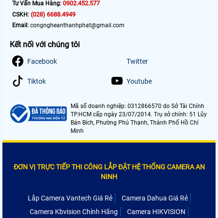
0902.452.577
Tư Vấn Mua Hàng:
(028) 6688.4949
CSKH:
Email:
congngheanthanhphat@gmail.com
Kết nối với chúng tôi
Facebook
Twitter
Tiktok
Youtube
Mã số doanh nghiệp: 0312866570 do Sở Tài Chính
TP.HCM cấp ngày 23/07/2014. Trụ sở chính: 51 Lũy
Bán Bích, Phường Phú Thạnh, Thành Phố Hồ Chí
Minh
ĐƠN VỊ TRỰC TIẾP THI CÔNG LẮP ĐẶT HỆ THỐNG CAMERA AN
NINH
Lắp Camera Vantech Giá Rẻ
Camera Dahua Giá Rẻ
Camera Kbvision Chính Hãng
Camera HIKVISION