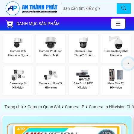
DANH MỤC SẢN PHẨM
Camera Wifi
Camera Phát Hiện
Camera Đàm
Camera Xoay 360
Hikvision Ngoài
Khuôn Mặt
Thoại 2 Chiều
Hikvision
Trời 360
Hikvision
Hikvision
Camera Ip 4k
Camera Ip Ultra 2k
Đầu Ghi 4 HDD
Khóa Cửa Từ
Hikvision
Hikvision
Hikvision
Hikvision
›
›
›
Trang chủ
Camera Quan Sát
Camera IP
Camera Ip Hikvision Ch