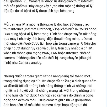
đầu ghi hình IP…. Camera IP được sử dụng giao thức internet
mỗi sản phẩm IP này được xây dựng như một hệ thống xử lý
độc lập do có bộ vi xử lý được tích hợp bên trong
Mỗi camera IP là một hệ thống xử lý độc lập. Sử dụng giao
thức Internet (Internet Protocol), 2 loại cảm biến là CMOS hoặc
CCD cùng bộ vi xử lý bên trong. Hình ảnh được truyền tải thông
qua máy tính, máy tính bảng, điện thoại thông minh, … Do có
một giao diện Web được tích hợp sẵn trong camera IP. Nên cho
phép người dùng truy cập và quản lý trên duy nhất địa chỉ IP
xác định thông qua mạng WAN, LAN hoặc Internet. Nhờ đó
camera IP không cần đến các thiết bị trung chuyển (đầu ghi
hình) như Camera analog.
Những chiếc camera giám sát đa năng đang trở thành một
trong những dụng cụ hữu ích được rất nhiều gia đình quan tâm
và để mắt tới bởi những tính năng thông minh và những trải
nghiệm rất tuyệt vời mà chúng mang lại. Một trong những tính
năng hữu ích mới đươc tích hợp vào camera đó chính là công
nghệ bán đêm có màu . Giúp camera ghi hình và ghi lại hình
ảnh ban đêm có màu khi i camera được hoạt dộng.Do đó