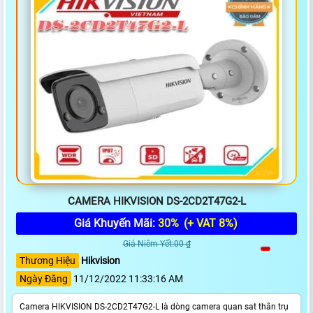
CAMERA HIKVISION DS-2CD2T47G2-L
Giá Khuyến Mãi:
30%
(+ VAT 8%)
Giá Niêm Yết:00 ₫
Thương Hiệu
Hikvision
Ngày Đăng
11/12/2022 11:33:16 AM
Camera HIKVISION DS-2CD2T47G2-L là dòng camera quan sat thân trụ