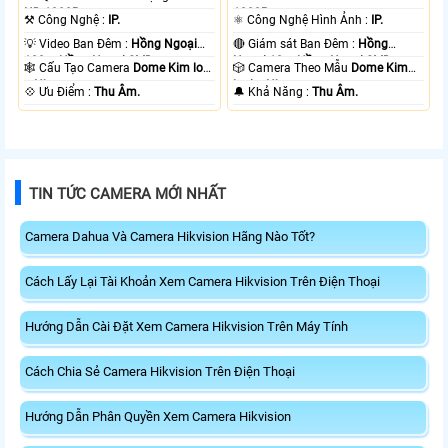
HD 1080P .
1080P .
⚒ Công Nghệ :
IP.
⚛️ Công Nghệ Hình Ảnh :
IP.
💡 Video Ban Đêm :
Hồng Ngoại
🔴 Giám sát Ban Đêm :
Hồng
100m Hồng Ngoại SMD.
Ngoại 10m Hồng Ngoại SMD.
🕸️ Cấu Tạo Camera
Dome Kim loại
🎲 Camera Theo Mẫu
Dome Kim
+ Nhựa.
loại + Nhựa.
️💠 Ưu Điểm :
Thu Âm.
️🔔 Khả Năng :
Thu Âm.
TIN TỨC CAMERA MỚI NHẤT
Camera Dahua Và Camera Hikvision Hãng Nào Tốt?
Cách Lấy Lại Tài Khoản Xem Camera Hikvision Trên Điện Thoại
Hướng Dẫn Cài Đặt Xem Camera Hikvision Trên Máy Tính
Cách Chia Sẻ Camera Hikvision Trên Điện Thoại
Hướng Dẫn Phân Quyền Xem Camera Hikvision