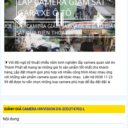
MERA GIÁM SÁT GIA
L
ỚN TUỔI
G
CAMERA GIÁM SÁT GIA ĐÌNH NGƯỜI
LẮP CA
I
SÁT QU
🔰 Với đội ngũ kỹ thuật nhiều năm kinh nghiệm lắp camera quan sát An
Thành Phát sẽ mang lại những giá trị sản phẩm tốt nhất cho khách
hàng, Lắp đặt nhanh gọn phù hợp với nhiều công trình khác nhau ứng
với những sản phẩm camera quan sát khác nhau . Liên hệ 0938 11 23
99 để được tư vấn chọn những loại camera phù hợp để lắp đặt đặt 📳
ĐÁNH GIÁ
CAMERA HIKVISION DS-2CD2T47G2-L
Nội dung: