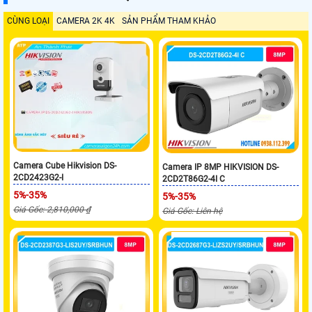
CÙNG LOẠI
CAMERA 2K 4K
SẢN PHẨM THAM KHẢO
Camera Cube Hikvision DS-
Camera IP 8MP HIKVISION DS-
2CD2423G2-I
2CD2T86G2-4I C
5%-35%
5%-35%
Giá Gốc: 2,810,000 ₫
Giá Gốc: Liên hệ