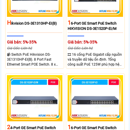
H
1
Ikvision DS-3E1310HP-EI(B)
6-Port GE Smart PoE Switch
HIKVISION DS-3E1520P-EI/M
Giá bán: 5%-35%
Giá bán: 5%-35%
Giá Gốc: Liên hệ
Giá Gốc: Liên hệ
📹 Switch PoE Hikvision DS-
🎞 16 cổng PoE Gigabit cấp nguồn
3E1310HP-EI(B). 8 Port Fast
và truyền dữ liệu ổn định. Tổng
Ethernet Smart POE Switch. 8 x
công suất PoE 125W phù hợp hệ
10/100M PoE Ports, 2 x Gigabit
thống camera IP vừa. 2 cổng RJ45
Uplink Ports.
Gigabit và 2 cổng quang SFP mở
rộng linh hoạt. Hỗ trợ truyền PoE
xa tối đa lên đến 300 mét.
2
1
4-Port GE Smart PoE Switch
6-Port GE Smart PoE Switch