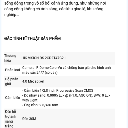
sống động trong vô số bối cảnh ứng dụng, như những nơi
công cộng không có ảnh sáng, các khu giao lộ, khu công
nghiệp…
ĐĂC TÍNH KĨ THUẬT SẢN PHẨM :
Thương
HIK VISION DS-2CD2T47G2-L
hiệu
Camera IP Dome ColorVu và chống báo giả cho hình ảnh
Phân loại
màu sắc 24/7 (có dây)
Độ phân
4.0 Megapixel
giải
- Cảm biến 1/2.8 inch Progressive Scan CMOS
- Độ nhạy sáng: 0.0005 Lux @ (F1.0, AGC ON), B/W: 0 Lux
Cảm biến
with Light
- Ống kính: 2.8/4/6 mm
Đèn hỗ
trợ ánh
Đến 30M
sáng
trắng