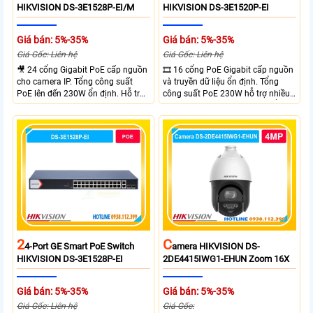
HIKVISION DS-3E1528P-EI/M
HIKVISION DS-3E1520P-EI
Giá bán: 5%-35%
Giá bán: 5%-35%
Giá Gốc: Liên hệ
Giá Gốc: Liên hệ
🎥 24 cổng Gigabit PoE cấp nguồn
🎞 16 cổng PoE Gigabit cấp nguồn
cho camera IP. Tổng công suất
và truyền dữ liệu ổn định. Tổng
PoE lên đến 230W ổn định. Hỗ trợ
công suất PoE 230W hỗ trợ nhiều
truyền PoE xa đến 300 mét. Băng
thiết bị cùng lúc. Tốc độ chuyển
thông chuyển mạch đạt 68 Gbps
mạch 68Gbps đảm bảo hiệu suất
mạnh mẽ.
cao ổn định. Hỗ trợ truyền PoE xa
lên đến 300m cho hệ thống
camera.
2
C
4-Port GE Smart PoE Switch
Amera HIKVISION DS-
HIKVISION DS-3E1528P-EI
2DE4415IWG1-EHUN Zoom 16X
Giá bán: 5%-35%
Giá bán: 5%-35%
Giá Gốc: Liên hệ
Giá Gốc: