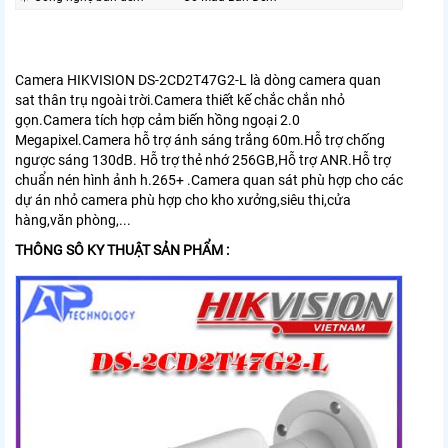
Camera HIKVISION DS-2CD2T47G2-L là dòng camera quan
sat thân trụ ngoài trời.Camera thiết kế chắc chắn nhỏ
gọn.Camera tích hợp cảm biến hồng ngoại 2.0
Megapixel.Camera hỗ trợ ánh sáng trắng 60m.Hỗ trợ chống
ngược sáng 130dB. Hỗ trợ thẻ nhớ 256GB,Hỗ trợ ANR.Hỗ trợ
chuẩn nén hình ảnh h.265+ .Camera quan sát phù hợp cho các
dự án nhỏ camera phù hợp cho kho xưởng,siêu thi,cửa
hàng,văn phòng,...
THÔNG SÔ KY THUẬT SẢN PHẨM :