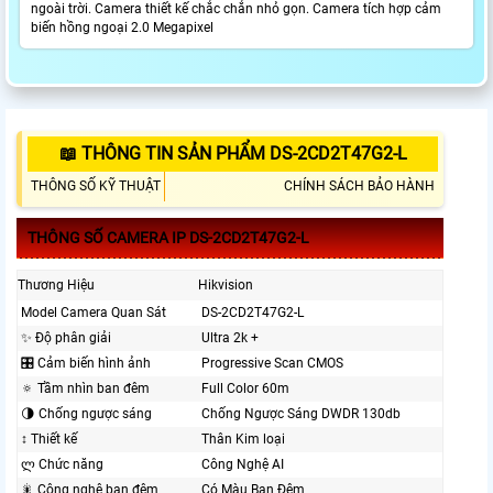
ngoài trời. Camera thiết kế chắc chắn nhỏ gọn. Camera tích hợp cảm
biến hồng ngoại 2.0 Megapixel
📖 THÔNG TIN SẢN PHẨM DS-2CD2T47G2-L
THÔNG SỐ KỸ THUẬT
CHÍNH SÁCH BẢO HÀNH
THÔNG SỐ CAMERA IP DS-2CD2T47G2-L
Thương Hiệu
Hikvision
Model Camera Quan Sát
DS-2CD2T47G2-L
✨ Độ phân giải
Ultra 2k +
🎛 Cảm biến hình ảnh
Progressive Scan CMOS
🔅 Tầm nhìn ban đêm
Full Color 60m
🌗 Chống ngược sáng
Chống Ngược Sáng DWDR 130db
↕️ Thiết kế
Thân Kim loại
ლ Chức năng
Công Nghệ AI
🎇 Công nghệ ban đêm
Có Màu Ban Đêm