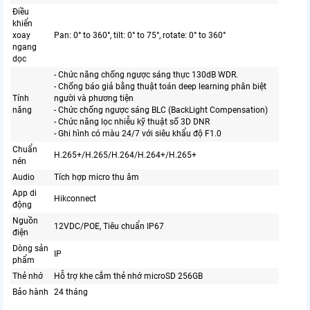
Điều
khiển
xoay
Pan: 0° to 360°, tilt: 0° to 75°, rotate: 0° to 360°
ngang
dọc
- Chức năng chống ngược sáng thực 130dB WDR.
- Chống báo giả bằng thuật toán deep learning phân biệt
Tính
người và phương tiện
năng
- Chức chống ngược sáng BLC (BackLight Compensation)
- Chức năng lọc nhiễu kỹ thuật số 3D DNR
- Ghi hình có màu 24/7 với siêu khẩu độ F1.0
Chuẩn
H.265+/H.265/H.264/H.264+/H.265+
nén
Audio
Tích hợp micro thu âm
App di
Hikconnect
động
Nguồn
12VDC/POE, Tiêu chuẩn IP67
điện
Dòng sản
IP
phẩm
Thẻ nhớ
Hỗ trợ khe cắm thẻ nhớ microSD 256GB
Bảo hành
24 tháng