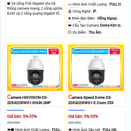
📽 24 cổng PoE Gigabit cho hệ
️👀 Hình Ành Chất Lượng :
FULL HD
thống camera mạng, 2 cổng uplink
1080P .
🤖️ Công Nghệ :
IP.
RJ45 và 2 cổng quang Gigabit tốc
độ cao, Tổng công suất PoE 370W
❃ Nhìn Ban Đêm :
Hồng Ngoại
cấp nguồn nhiều thiết bị.
10m Hồng Ngoại SMD.
👑 Cấu Tạo Camera
Dome Kim loại
+ Nhựa.
️💮 Ưu Điểm :
Thu Âm.
C
C
Amera HIKVISION DS-
Amera Speed Dome DS-
2DE4225IWG1-EHUN 2MP
2DE4225IWG1-E Zoom 25X
Giá bán: 5%-35%
Giá bán: 5%-35%
Giá Gốc:
Giá Gốc:
👁️‍🗨 Hình Ành Chất Lượng :
FULL
👁 Hình Ảnh Sắc nét :
FULL HD