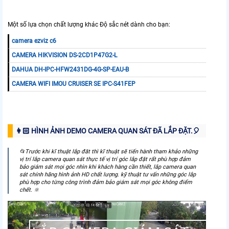
Một số lựa chọn chất lượng khác Độ sắc nét dành cho bạn:
camera ezviz c6
CAMERA HIKVISION DS-2CD1P47G2-L
DAHUA DH-IPC-HFW2431DG-4G-SP-EAU-B
CAMERA WIFI IMOU CRUISER SE IPC-S41FEP
👩🏻 HÌNH ẢNH DEMO CAMERA QUAN SÁT ĐÃ LẮP ĐẶT.️🎈
📂Trước khi kĩ thuật lắp đăt thì kĩ thuật sẽ tiến hành tham khảo những
vị trí lắp camera quan sát thực tế vị trí góc lắp đặt rất phù hợp đảm
bảo giám sát mọi góc nhìn khi khách hàng cần thiết, lắp camera quan
sát chính hãng hình ảnh HD chất lượng. kỹ thuật tư vấn những góc lắp
phù hợp cho từng công trình đảm bảo giám sát mọi góc không điểm
chết. 🔆