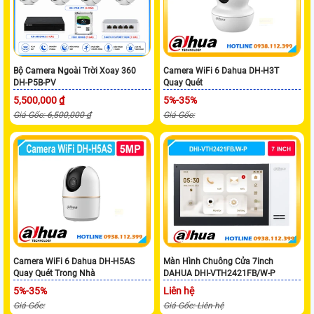
Bộ Camera Ngoài Trời Xoay 360
Camera WiFi 6 Dahua DH-H3T
DH-P5B-PV
Quay Quét
5,500,000 ₫
5%-35%
Giá Gốc: 6,500,000 ₫
Giá Gốc:
Camera WiFi 6 Dahua DH-H5AS
Màn Hình Chuông Cửa 7inch
Quay Quét Trong Nhà
DAHUA DHI-VTH2421FB/W-P
5%-35%
Liên hệ
Giá Gốc:
Giá Gốc: Liên hệ