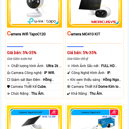
C
C
Amera Wifi TapoC120
Amera MC410 KIT
Giá bán: 5%-35%
Giá bán: 5%-35%
Giá Gốc: Liên hệ
Giá Gốc: 00 ₫
🔅 Chất lượng hình Ảnh :
Ultra 2k +
🔆 Hình Ảnh Sắc nét :
FULL HD
.
1080P .
👍 Camera Công nghệ :
IP Wifi.
🌠 Công Nghệ Hình Ảnh :
IP.
💥 Giám sát Ban Đêm :
Hồng
⭐ Khi xem thiếu sáng :
Hồng Ngoại
Ngoại 10m Hồng Ngoại SMD.
10m Hồng Ngoại SMD.
🛡 Camera Thiết Kế
Cube.
🕸️ Camera Thiết Kế
Dome Kim loại
+ Nhựa.
️☣️ Chức Năng :
Thu Âm.
️✔️ Khả Năng :
Thu Âm.