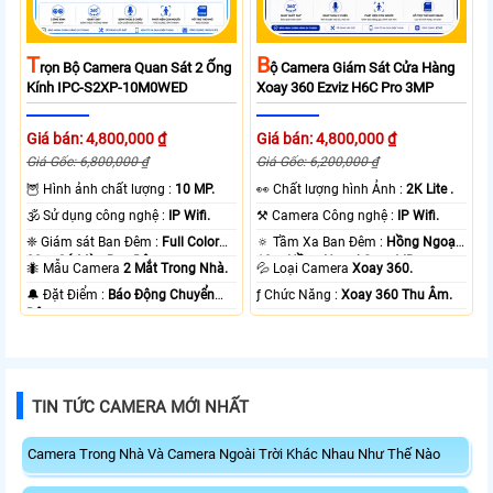
T
B
Rọn Bộ Camera Quan Sát 2 Ống
Ộ Camera Giám Sát Cửa Hàng
Kính IPC-S2XP-10M0WED
Xoay 360 Ezviz H6C Pro 3MP
Giá bán: 4,800,000 ₫
Giá bán: 4,800,000 ₫
Giá Gốc: 6,800,000 ₫
Giá Gốc: 6,200,000 ₫
🦉 Hình ảnh chất lượng :
10 MP.
️👀 Chất lượng hình Ảnh :
2K Lite .
🕉️ Sử dụng công nghệ :
IP Wifi.
⚒ Camera Công nghệ :
IP Wifi.
❈ Giám sát Ban Đêm :
Full Color
🔅 Tầm Xa Ban Đêm :
Hồng Ngoại
20m Có Màu Ban Ðêm.
10m Hồng Ngoại Smart IR.
🐜 Mẫu Camera
2 Mắt Trong Nhà.
💦 Loại Camera
Xoay 360.
️🔔 Đặt Điểm :
Báo Động Chuyển
️ƒ Chức Năng :
Xoay 360 Thu Âm.
Động.
TIN TỨC CAMERA MỚI NHẤT
Camera Trong Nhà Và Camera Ngoài Trời Khác Nhau Như Thế Nào