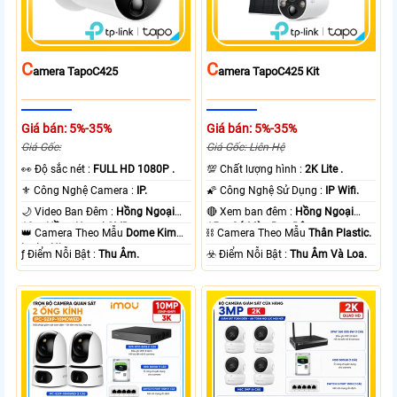
C
C
Amera TapoC425
Amera TapoC425 Kit
Giá bán: 5%-35%
Giá bán: 5%-35%
Giá Gốc:
Giá Gốc: Liên Hệ
️👀 Độ sắc nét :
FULL HD 1080P .
💯 Chất lượng hình :
2K Lite .
⚜️ Công Nghệ Camera :
IP.
🌠 Công Nghệ Sử Dụng :
IP Wifi.
🌙 Video Ban Đêm :
Hồng Ngoại
🔴 Xem ban đêm :
Hồng Ngoại
10m Hồng Ngoại SMD.
15m Có Màu Ban Ðêm.
👑 Camera Theo Mẫu
Dome Kim
⛓ Camera Theo Mẫu
Thân Plastic.
loại + Nhựa.
️ƒ Điểm Nỗi Bật :
Thu Âm.
️☣️ Điểm Nỗi Bật :
Thu Âm Và Loa.