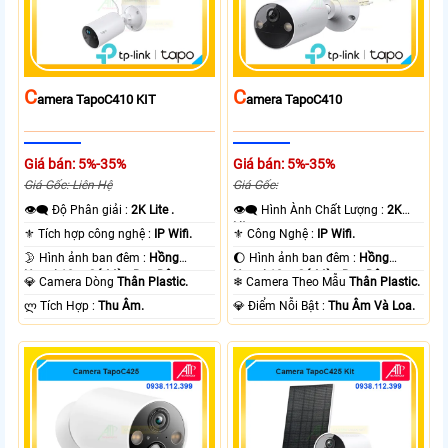
C
C
Amera TapoC410 KIT
Amera TapoC410
Giá bán: 5%-35%
Giá bán: 5%-35%
Giá Gốc: Liên Hệ
Giá Gốc:
👁️‍🗨 Độ Phân giải :
2K Lite .
👁️‍🗨 Hình Ành Chất Lượng :
2K
Lite .
⚜️ Tích hợp công nghệ :
IP Wifi.
⚜️ Công Nghệ :
IP Wifi.
🌛 Hình ảnh ban đêm :
Hồng
🌔 Hình ảnh ban đêm :
Hồng
Ngoại 10m Có Màu Ban Ðêm.
Ngoại 10m Có Màu Ban Ðêm.
💎 Camera Dòng
Thân Plastic.
❄ Camera Theo Mẫu
Thân Plastic.
️ლ Tích Hợp :
Thu Âm.
️💎 Điểm Nỗi Bật :
Thu Âm Và Loa.