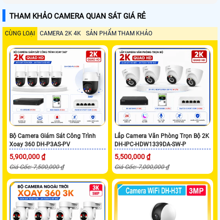
THAM KHẢO CAMERA QUAN SÁT GIÁ RẺ
CÙNG LOẠI
CAMERA 2K 4K
SẢN PHẨM THAM KHẢO
Bộ Camera Giám Sát Công Trình
Lắp Camera Văn Phòng Trọn Bộ 2K
Xoay 360 DH-P3AS-PV
DH-IPC-HDW1339DA-SW-P
5,900,000 ₫
5,500,000 ₫
Giá Gốc: 7,500,000 ₫
Giá Gốc: 7,000,000 ₫