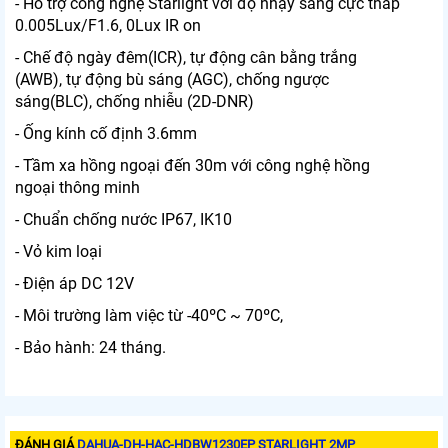
- Hỗ trợ công nghệ Starlight với độ nhạy sáng cực thấp
0.005Lux/F1.6, 0Lux IR on
- Chế độ ngày đêm(ICR), tự động cân bằng trắng
(AWB), tự động bù sáng (AGC), chống ngược
sáng(BLC), chống nhiễu (2D-DNR)
- Ống kính cố định 3.6mm
- Tầm xa hồng ngoại đến 30m với công nghệ hồng
ngoại thông minh
- Chuẩn chống nước IP67, IK10
- Vỏ kim loại
- Điện áp DC 12V
- Môi trường làm việc từ -40ºC ~ 70ºC,
- Bảo hành: 24 tháng.
ĐÁNH GIÁ
DAHUA-DH-HAC-HDBW1230EP STARLIGHT 2MP