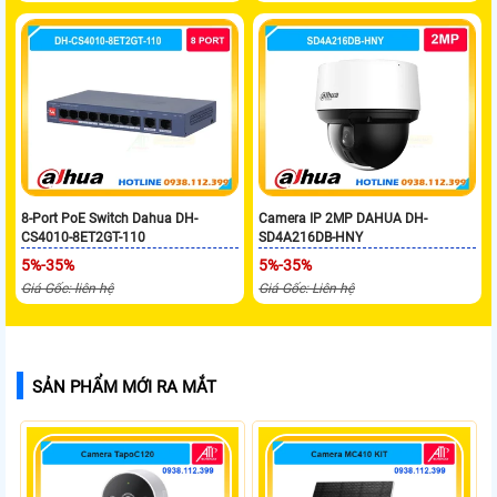
8-Port PoE Switch Dahua DH-
Camera IP 2MP DAHUA DH-
CS4010-8ET2GT-110
SD4A216DB-HNY
5%-35%
5%-35%
Giá Gốc: liên hệ
Giá Gốc: Liên hệ
SẢN PHẨM MỚI RA MẮT