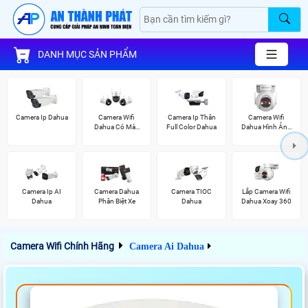
DANH MỤC SẢN PHẨM
Camera Ip Dahua
Camera Wifi
Camera Ip Thân
Camera Wifi
Dahua Có Màu
Full Color Dahua
Dahua Hình Ảnh
Ban Đêm
3K
Camera Ip AI
Camera Dahua
Camera TIOC
Lắp Camera Wifi
Dahua
Phân Biệt Xe
Dahua
Dahua Xoay 360
Camera Wifi Chính Hãng
Camera Ai Dahua