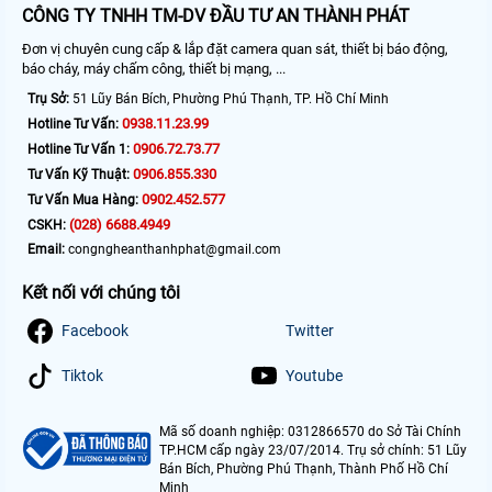
CÔNG TY TNHH TM-DV ĐẦU TƯ AN THÀNH PHÁT
Đơn vị chuyên cung cấp & lắp đặt camera quan sát, thiết bị báo động,
báo cháy, máy chấm công, thiết bị mạng, ...
Trụ Sở:
51 Lũy Bán Bích, Phường Phú Thạnh, TP. Hồ Chí Minh
0938.11.23.99
Hotline Tư Vấn:
0906.72.73.77
Hotline Tư Vấn 1:
0906.855.330
Tư Vấn Kỹ Thuật:
0902.452.577
Tư Vấn Mua Hàng:
(028) 6688.4949
CSKH:
Email:
congngheanthanhphat@gmail.com
Kết nối với chúng tôi
Facebook
Twitter
Tiktok
Youtube
Mã số doanh nghiệp: 0312866570 do Sở Tài Chính
TP.HCM cấp ngày 23/07/2014. Trụ sở chính: 51 Lũy
Bán Bích, Phường Phú Thạnh, Thành Phố Hồ Chí
Minh