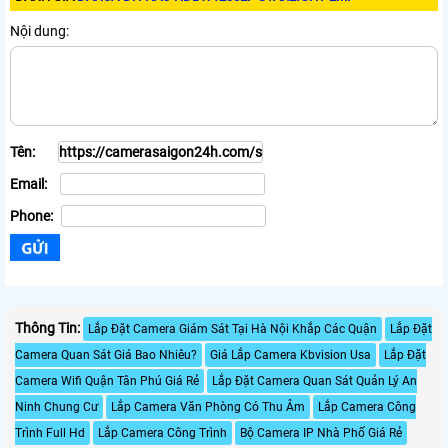
Nội dung:
Tên:
Email:
Phone:
Thông Tin:
Lắp Đặt Camera Giám Sát Tại Hà Nội Khắp Các Quận
Lắp Đặt
Camera Quan Sát Giá Bao Nhiêu?
Giá Lắp Camera Kbvision Usa
Lắp Đặt
Camera Wifi Quận Tân Phú Giá Rẻ
Lắp Đặt Camera Quan Sát Quản Lý An
Ninh Chung Cư
Lắp Camera Văn Phòng Có Thu Âm
Lắp Camera Công
Trình Full Hd
Lắp Camera Công Trình
Bộ Camera IP Nhà Phố Giá Rẻ