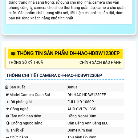
trắng trang nhã sang trọng, sử dụng cho mọi nhà, camera cho văn
phòng công ty, camera cho shop thời trang quần áo, camera cho quán
café…Sản phẩm chất lượng siêu nét, tiết kiệm chi phí khi lắp đặt, đảm
bảo hài lòng khách hàng khó tính nhất
📖 THÔNG TIN SẢN PHẨM DH-HAC-HDBW1230EP
THÔNG SỐ KỸ THUẬT
CHÍNH SÁCH BẢO HÀNH
THÔNG CHI TIẾT CAMERA DH-HAC-HDBW1230EP
🤖️ Sản Xuất
Dahua
₩ Model Camera Quan Sát
DH-HAC-HDBW1230EP
🔅 Độ phân giải
FULL HD 1080P
⚜️ Công nghệ
AHD CVI TVI BCS
❂ Tầm nhìn ban đêm
Hồng Ngoại 30m
🌗 Chống ngược sáng
Cân Bằng Ánh Sáng BLC
🔩 Thiết kế
Dome Kim loại
⇝ Chức năng
Thu hình Ổn Định