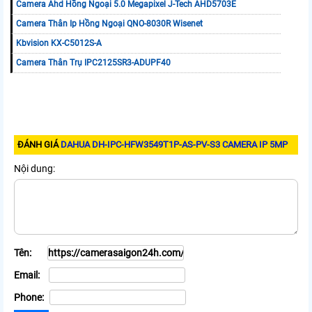
Camera Ahd Hồng Ngoại 5.0 Megapixel J-Tech AHD5703E
Camera Thân Ip Hồng Ngoại QNO-8030R Wisenet
Kbvision KX-C5012S-A
Camera Thân Trụ IPC2125SR3-ADUPF40
ĐÁNH GIÁ
DAHUA DH-IPC-HFW3549T1P-AS-PV-S3 CAMERA IP 5MP
Nội dung:
Tên:
Email:
Phone: