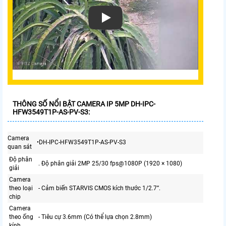
THÔNG SỐ NỔI BẬT CAMERA IP 5MP DH-IPC-
HFW3549T1P-AS-PV-S3:
Camera
•DH-IPC-HFW3549T1P-AS-PV-S3
quan sát
Độ phân
. Độ phân giải 2MP 25/30 fps@1080P (1920 × 1080)
giải
Camera
theo loại
- Cảm biến STARVIS CMOS kích thước 1/2.7”.
chip
Camera
theo ống
- Tiêu cự 3.6mm (Có thể lựa chọn 2.8mm)
kính