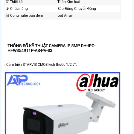
♊ Thiết kế
Thân Kim loại
📡 Chức năng
Báo Động Chuyển Động
🥈️ Công nghệ ban đêm
Led Array
THÔNG SỐ KỸ THUẬT CAMERA IP 5MP DH-IPC-
HFW3549T1P-AS-PV-S3:
- Cảm biến STARVIS CMOS kích thước 1/2.7”.