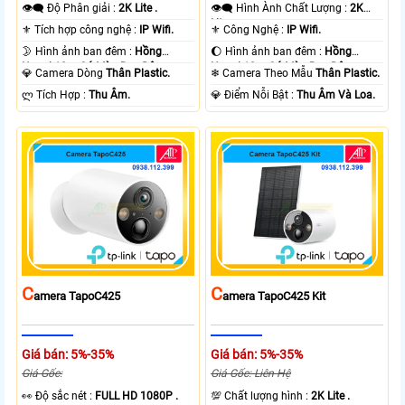
👁️‍🗨 Độ Phân giải :
2K Lite .
👁️‍🗨 Hình Ành Chất Lượng :
2K
Lite .
⚜️ Tích hợp công nghệ :
IP Wifi.
⚜️ Công Nghệ :
IP Wifi.
🌛 Hình ảnh ban đêm :
Hồng
🌔 Hình ảnh ban đêm :
Hồng
Ngoại 10m Có Màu Ban Ðêm.
Ngoại 10m Có Màu Ban Ðêm.
💎 Camera Dòng
Thân Plastic.
❄ Camera Theo Mẫu
Thân Plastic.
️ლ Tích Hợp :
Thu Âm.
️💎 Điểm Nỗi Bật :
Thu Âm Và Loa.
C
C
Amera TapoC425
Amera TapoC425 Kit
Giá bán: 5%-35%
Giá bán: 5%-35%
Giá Gốc:
Giá Gốc: Liên Hệ
️👀 Độ sắc nét :
FULL HD 1080P .
💯 Chất lượng hình :
2K Lite .