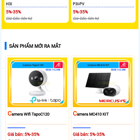
H3I
P3I-PV
5%-35%
5%-35%
Giá Gốc: liên hệ
Giá Gốc: liên hệ
SẢN PHẨM MỚI RA MẮT
C
C
Amera Wifi TapoC120
Amera MC410 KIT
Giá bán: 5%-35%
Giá bán: 5%-35%