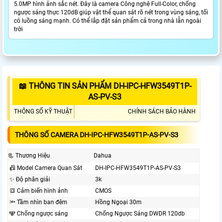
5.0MP hình ảnh sắc nét. Đây là camera Công nghệ Full-Color, chống
ngược sáng thực 120dB giúp vật thể quan sát rõ nét trong vùng sáng, tối
có luồng sáng mạnh. Có thể lắp đặt sản phẩm cả trong nhà lẫn ngoài
trời
📖 THÔNG TIN SẢN PHẨM DH-IPC-HFW3549T1P-
AS-PV-S3
THÔNG SỐ KỸ THUẬT
CHÍNH SÁCH BẢO HÀNH
THÔNG SỐ CAMERA DH-IPC-HFW3549T1P-AS-PV-S3
📃 Thương Hiệu
Dahua
📠 Model Camera Quan Sát
DH-IPC-HFW3549T1P-AS-PV-S3
✨ Độ phân giải
3k
🔳 Cảm biến hình ảnh
CMOS
🔦 Tầm nhìn ban đêm
Hồng Ngoại 30m
🕎 Chống ngược sáng
Chống Ngược Sáng DWDR 120db