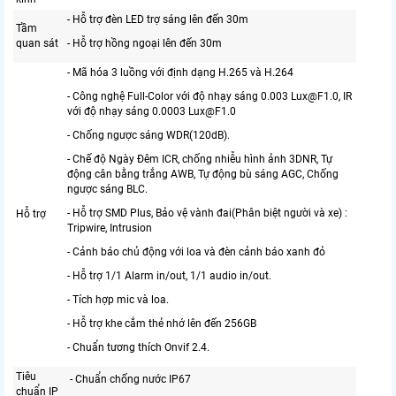
- Hỗ trợ đèn LED trợ sáng lên đến 30m
Tầm
quan sát
- Hỗ trợ hồng ngoại lên đến 30m
- Mã hóa 3 luồng với định dạng H.265 và H.264
- Công nghệ Full-Color với độ nhạy sáng 0.003 Lux@F1.0, IR
với độ nhạy sáng 0.0003 Lux@F1.0
- Chống ngược sáng WDR(120dB).
- Chế độ Ngày Đêm ICR, chống nhiễu hình ảnh 3DNR, Tự
động cân bằng trắng AWB, Tự động bù sáng AGC, Chống
ngược sáng BLC.
- Hỗ trợ SMD Plus, Bảo vệ vành đai(Phân biệt người và xe) :
Hỗ trợ
Tripwire, Intrusion
- Cảnh báo chủ động với loa và đèn cảnh báo xanh đỏ
- Hỗ trợ 1/1 Alarm in/out, 1/1 audio in/out.
- Tích hợp mic và loa.
- Hỗ trợ khe cắm thẻ nhớ lên đến 256GB
- Chuẩn tương thích Onvif 2.4.
Tiêu
- Chuẩn chống nước IP67
chuẩn IP