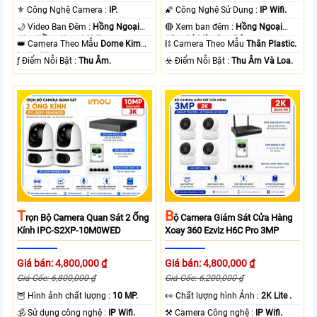
⚜️ Công Nghệ Camera :
IP.
🌠 Công Nghệ Sử Dụng :
IP Wifi.
🌙 Video Ban Đêm :
Hồng Ngoại
🔴 Xem ban đêm :
Hồng Ngoại
10m Hồng Ngoại SMD.
15m Có Màu Ban Ðêm.
👑 Camera Theo Mẫu
Dome Kim
⛓ Camera Theo Mẫu
Thân Plastic.
loại + Nhựa.
️ƒ Điểm Nỗi Bật :
Thu Âm.
️☣️ Điểm Nỗi Bật :
Thu Âm Và Loa.
T
B
Rọn Bộ Camera Quan Sát 2 Ống
Ộ Camera Giám Sát Cửa Hàng
Kính IPC-S2XP-10M0WED
Xoay 360 Ezviz H6C Pro 3MP
Giá bán: 4,800,000 ₫
Giá bán: 4,800,000 ₫
Giá Gốc: 6,800,000 ₫
Giá Gốc: 6,200,000 ₫
🦉 Hình ảnh chất lượng :
10 MP.
️👀 Chất lượng hình Ảnh :
2K Lite .
🕉️ Sử dụng công nghệ :
IP Wifi.
⚒ Camera Công nghệ :
IP Wifi.