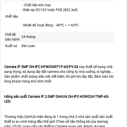
- Chất liệu kim loại.
- Điện áp DC12V hoặc POE (802.3af)
chất liệu
- Nhiệt độ hoạt động : -40ºC ~ + 60ºC
Chế độ
24 tháng
bảo hành
Xuất xứ
Đài Loan
Camera IP 5MP DH-IPC-HFW3549T1P-AS-PV-S3
này thiết kế trang nhã
sang trọng, sử dụng lắp đặt camera cho công ty, nhà xưởng, xí nghiệp, …
Sản phẩm chất lượng siêu nét, tiết kiệm chi phí khi lắp đặt, đảm bảo hài
lòng khách hàng khó tính nhất
Hãng sản xuất Camera IP 2.0MP DAHUA DH-IPC-HDW5241TMP-AS-
LED:
Thương hiệu DAHUA hiện đang là 1 trong nhà 5 nhà sản xuất sản xuất
thiết bị an ninh hàng đầu thế giới (Theo số liệu thống kê của Asmag
năm 2019), cung cấp các thiết bị Camera quan sát, Alarm, Access