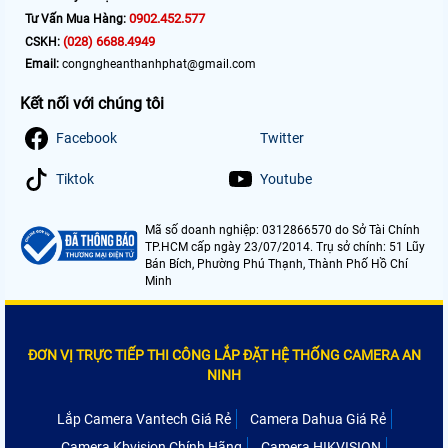
0902.452.577
Tư Vấn Mua Hàng:
(028) 6688.4949
CSKH:
Email:
congngheanthanhphat@gmail.com
Kết nối với chúng tôi
Facebook
Twitter
Tiktok
Youtube
Mã số doanh nghiệp: 0312866570 do Sở Tài Chính
TP.HCM cấp ngày 23/07/2014. Trụ sở chính: 51 Lũy
Bán Bích, Phường Phú Thạnh, Thành Phố Hồ Chí
Minh
ĐƠN VỊ TRỰC TIẾP THI CÔNG LẮP ĐẶT HỆ THỐNG CAMERA AN
NINH
Lắp Camera Vantech Giá Rẻ
Camera Dahua Giá Rẻ
Camera Kbvision Chính Hãng
Camera HIKVISION