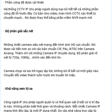
· Phần cứng đã được cải thiện
Hệ thống CCTV IP cho phép người dùng loại bỏ hết tất cả những phần
cứng đã lỗi trước đây. Cơ bản như video, màn hình CCTV, các thiết bị
chuyển mạch… Nó được thay thế bằng phần mềm NVR mạnh mẽ.
· Độ phân giải sắc nét
Những chiếc camera siêu nét mang đến hình ảnh HD cực chuẩn. Nó
được cải tiến hơn so với các bản chuẩn CIF, PAL, NTSC trên Camera
Analog. Thậm chí với những Camera IP chuyên dụng. Độ phân giải rõ
nét từ 720p, 1080p… chính xác đến khó tin.
Camera chụp và lưu trữ ngay lập tức, không bỏ lỡ bất cứ một giây nào.
Chuyển đổi video thành luồn trước khi truyền tín hiệu.
· Khả năng xem từ xa
Công nghệ IP cho phép người quản lý có thể quan sát ở bất cứ vị trí địa
lý nào. Không phân biệt thời gian và khoảng cách. Mỗi chiếc Camera IP
mang tính độc lập, là một IP duya nhất. Do vậy, khả năng truy cập từ