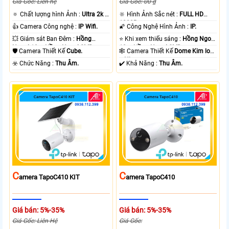
Giá Gốc: Liên hệ
Giá Gốc: 00 ₫
🔅 Chất lượng hình Ảnh :
Ultra 2k +
🔆 Hình Ảnh Sắc nét :
FULL HD
.
1080P .
👍 Camera Công nghệ :
IP Wifi.
🌠 Công Nghệ Hình Ảnh :
IP.
💥 Giám sát Ban Đêm :
Hồng
⭐ Khi xem thiếu sáng :
Hồng Ngoại
Ngoại 10m Hồng Ngoại SMD.
10m Hồng Ngoại SMD.
🛡 Camera Thiết Kế
Cube.
🕸️ Camera Thiết Kế
Dome Kim loại
+ Nhựa.
️☣️ Chức Năng :
Thu Âm.
️✔️ Khả Năng :
Thu Âm.
C
C
Amera TapoC410 KIT
Amera TapoC410
Giá bán: 5%-35%
Giá bán: 5%-35%
Giá Gốc: Liên Hệ
Giá Gốc: