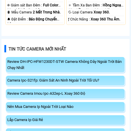
❈ Giám sát Ban Đêm :
Full Color
🔅 Tầm Xa Ban Đêm :
Hồng Ngoại
20m Có Màu Ban Ðêm.
10m Hồng Ngoại Smart IR.
🐜 Mẫu Camera
2 Mắt Trong Nhà.
💦 Loại Camera
Xoay 360.
️🔔 Đặt Điểm :
Báo Động Chuyển
️ƒ Chức Năng :
Xoay 360 Thu Âm.
Động.
TIN TỨC CAMERA MỚI NHẤT
Review DH-IPC-HFW1230DT-STW Camera Không Dây Ngoài Trời Bán
Chạy Nhất
Camera Ipc-S21fp: Giám Sát An Ninh Ngoài Trời Tối Ưu?
Review Camera Imou Ipc-A32ep-L Xoay 360 Độ
Nên Mua Camera Ip Ngoài Trời Loại Nào
Lắp Camera Ip Giá Rẻ