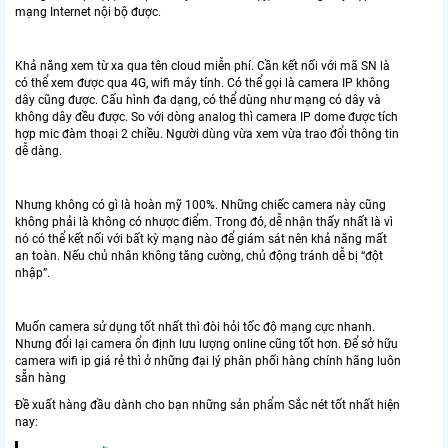
mạng Internet nội bộ được.
Khả năng xem từ xa qua tên cloud miễn phí. Cần kết nối với mã SN là
có thể xem được qua 4G, wifi máy tính. Có thể gọi là camera IP không
dây cũng được. Cấu hình đa dạng, có thể dùng như mạng có dây và
không dây đều được. So với dòng analog thì camera IP dome được tích
hợp mic đàm thoại 2 chiều. Người dùng vừa xem vừa trao đổi thông tin
dễ dàng.
Nhưng không có gì là hoàn mỹ 100%. Những chiếc camera này cũng
không phải là không có nhược điểm. Trong đó, dễ nhận thấy nhất là vì
nó có thể kết nối với bất kỳ mạng nào để giám sát nên khả năng mất
an toàn. Nếu chủ nhân không tăng cường, chủ động tránh dễ bị “đột
nhập”.
Muốn camera sử dụng tốt nhất thì đòi hỏi tốc độ mạng cực nhanh.
Nhưng đổi lại camera ổn định lưu lượng online cũng tốt hơn. Để sở hữu
camera wifi ip giá rẻ thì ở những đại lý phân phối hàng chính hãng luôn
sẵn hàng
Đề xuất hàng đầu dành cho bạn những sản phẩm Sắc nét tốt nhất hiện
nay: