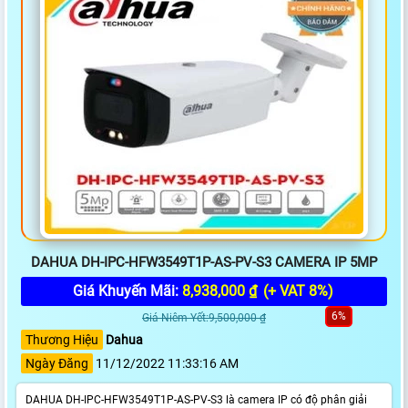
DAHUA DH-IPC-HFW3549T1P-AS-PV-S3 CAMERA IP 5MP
Giá Khuyến Mãi:
8,938,000 ₫
(+ VAT 8%)
6%
Giá Niêm Yết:9,500,000 ₫
Thương Hiệu
Dahua
Ngày Đăng
11/12/2022 11:33:16 AM
DAHUA DH-IPC-HFW3549T1P-AS-PV-S3 là camera IP có độ phân giải