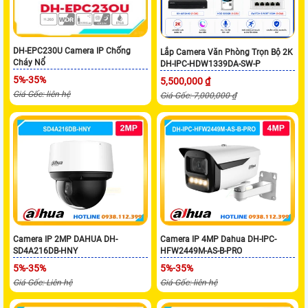
DH-EPC230U Camera IP Chống
Lắp Camera Văn Phòng Trọn Bộ 2K
Cháy Nổ
DH-IPC-HDW1339DA-SW-P
5%-35%
5,500,000 ₫
Giá Gốc: liên hệ
Giá Gốc: 7,000,000 ₫
Camera IP 2MP DAHUA DH-
Camera IP 4MP Dahua DH-IPC-
SD4A216DB-HNY
HFW2449M-AS-B-PRO
5%-35%
5%-35%
Giá Gốc: Liên hệ
Giá Gốc: liên hệ