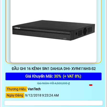
ĐẦU GHI 16 KÊNH 5IN1 DAHUA DHI- XVR4116HS-S2
Giá Khuyến Mãi:
30%
(+ VAT 8%)
Giá Niêm Yết:4,500,000 ₫
Thương Hiệu
VanTech
Ngày Đăng
9/12/2018 9:23:24 AM