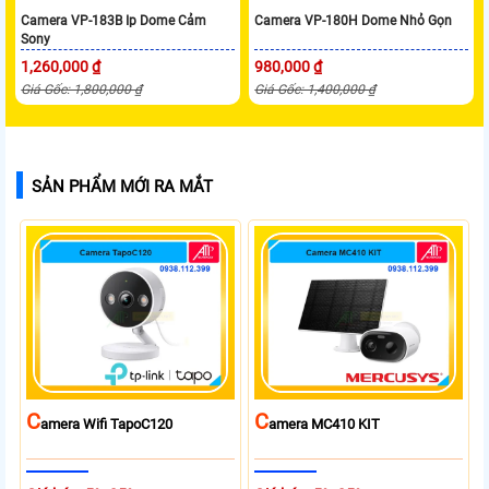
Camera VP-183B Ip Dome Cảm
Camera VP-180H Dome Nhỏ Gọn
Sony
1,260,000 ₫
980,000 ₫
Giá Gốc: 1,800,000 ₫
Giá Gốc: 1,400,000 ₫
SẢN PHẨM MỚI RA MẮT
C
C
Amera Wifi TapoC120
Amera MC410 KIT