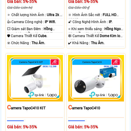
Giá bán: 5%-35%
Giá bán: 5%-35%
Giá Gốc: Liên hệ
Giá Gốc: 00 ₫
🔅 Chất lượng hình Ảnh :
Ultra 2k +
🔆 Hình Ảnh Sắc nét :
FULL HD
.
1080P .
👍 Camera Công nghệ :
IP Wifi.
🌠 Công Nghệ Hình Ảnh :
IP.
💥 Giám sát Ban Đêm :
Hồng
⭐ Khi xem thiếu sáng :
Hồng Ngoại
Ngoại 10m Hồng Ngoại SMD.
10m Hồng Ngoại SMD.
🛡 Camera Thiết Kế
Cube.
🕸️ Camera Thiết Kế
Dome Kim loại
+ Nhựa.
️☣️ Chức Năng :
Thu Âm.
️✔️ Khả Năng :
Thu Âm.
C
C
Amera TapoC410 KIT
Amera TapoC410
Giá bán: 5%-35%
Giá bán: 5%-35%