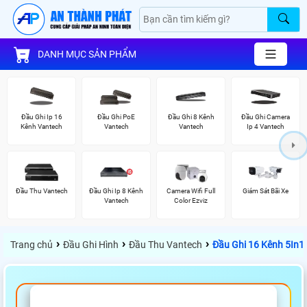
DANH MỤC SẢN PHẨM
Đầu Ghi Ip 16
Đầu Ghi PoE
Đầu Ghi 8 Kênh
Đầu Ghi Camera
Kênh Vantech
Vantech
Vantech
Ip 4 Vantech
Đầu Thu Vantech
Đầu Ghi Ip 8 Kênh
Camera Wifi Full
Giám Sát Bãi Xe
Vantech
Color Ezviz
›
›
›
Trang chủ
Đầu Ghi Hình
Đầu Thu Vantech
Đầu Ghi 16 Kênh 5In1