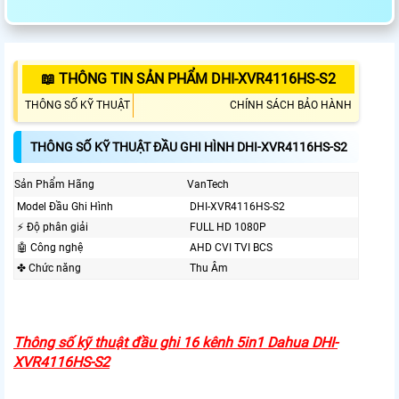
📖 THÔNG TIN SẢN PHẨM DHI-XVR4116HS-S2
THÔNG SỐ KỸ THUẬT
CHÍNH SÁCH BẢO HÀNH
THÔNG SỐ KỸ THUẬT ĐẦU GHI HÌNH DHI-XVR4116HS-S2
Sản Phẩm Hãng
VanTech
Model Đầu Ghi Hình
DHI-XVR4116HS-S2
️⚡ Độ phân giải
FULL HD 1080P
🤖️ Công nghệ
AHD CVI TVI BCS
✤ Chức năng
Thu Âm
Thông số kỹ thuật đầu ghi 16 kênh 5in1 Dahua DHI-
XVR4116HS-S2