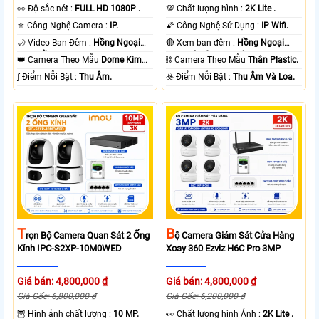
️👀 Độ sắc nét :
FULL HD 1080P .
💯 Chất lượng hình :
2K Lite .
⚜️ Công Nghệ Camera :
IP.
🌠 Công Nghệ Sử Dụng :
IP Wifi.
🌙 Video Ban Đêm :
Hồng Ngoại
🔴 Xem ban đêm :
Hồng Ngoại
10m Hồng Ngoại SMD.
15m Có Màu Ban Ðêm.
👑 Camera Theo Mẫu
Dome Kim
⛓ Camera Theo Mẫu
Thân Plastic.
loại + Nhựa.
️ƒ Điểm Nỗi Bật :
Thu Âm.
️☣️ Điểm Nỗi Bật :
Thu Âm Và Loa.
T
B
Rọn Bộ Camera Quan Sát 2 Ống
Ộ Camera Giám Sát Cửa Hàng
Kính IPC-S2XP-10M0WED
Xoay 360 Ezviz H6C Pro 3MP
Giá bán: 4,800,000 ₫
Giá bán: 4,800,000 ₫
Giá Gốc: 6,800,000 ₫
Giá Gốc: 6,200,000 ₫
🦉 Hình ảnh chất lượng :
10 MP.
️👀 Chất lượng hình Ảnh :
2K Lite .