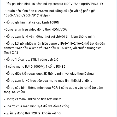
- Đầu ghi hình 5in1 16 kênh hỗ trợ camera HDCVI/Analog/IP/TVI/AHD
- Chuẩn nén hình ảnh H.264 với hai luồng dữ liệu với độ phân giải
1080N/720P/960H/D1(1-25fps)
- Hỗ trợ ghi hình tất cả các kênh 1080N
- Cổng ra tín hiệu video đồng thời HDMI/VGA
- Hỗ trợ xem lại 4 kênh đồng thời với chế độ tìm kiếm thông minh
- Hỗ trợ kết nối nhiều nhãn hiệu camera IP(4+1,8+2,16+2) hỗ trợ lên đến
camera 2MP đầu 4 kênh và 5MP đầu 8, 16 kênh, với chuẩn tương tích
Onvif 2.42
- Hỗ trợ 1 ổ cứng x 8TB, 1 cổng usb 2.0
- 1 cổng mạng RJ45(1000M), 1 cổng RS485
- Hỗ trợ điều kiển quay quét 3D thông minh với giao thức Dahua
- Hỗ trợ xem lại và trực tiếp qua mạng máy tính thiết bị di động
- Hỗ trợ cấu hình thông minh qua P2P, 1 cổng audio vào ra hỗ trợ đàm
thoại hai chiều
- Hỗ trợ camera HDCVI có tích hợp micro.
- Chế độ chia màn hình 1/4 đối với đầu 4 cổng
- Quản lý đồng thời 128 tài khoản kết nối