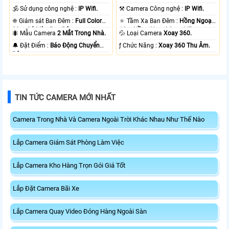
🕉️ Sử dụng công nghệ :
IP Wifi.
⚒ Camera Công nghệ :
IP Wifi.
❈ Giám sát Ban Đêm :
Full Color
🔅 Tầm Xa Ban Đêm :
Hồng Ngoại
20m Có Màu Ban Ðêm.
10m Hồng Ngoại Smart IR.
🐜 Mẫu Camera
2 Mắt Trong Nhà.
💦 Loại Camera
Xoay 360.
️🔔 Đặt Điểm :
Báo Động Chuyển
️ƒ Chức Năng :
Xoay 360 Thu Âm.
Động.
TIN TỨC CAMERA MỚI NHẤT
Camera Trong Nhà Và Camera Ngoài Trời Khác Nhau Như Thế Nào
Lắp Camera Giám Sát Phòng Làm Việc
Lắp Camera Kho Hàng Trọn Gói Giá Tốt
Lắp Đặt Camera Bãi Xe
Lắp Camera Quay Video Đóng Hàng Ngoài Sàn