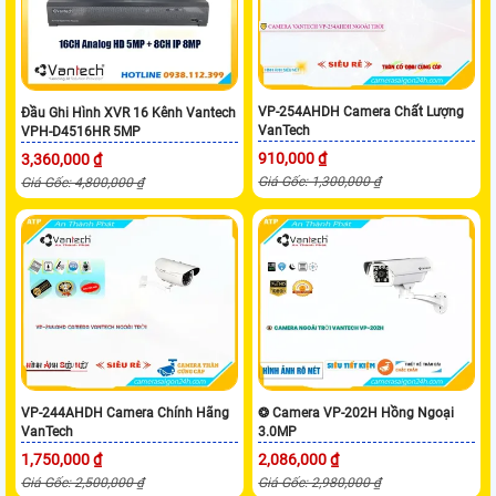
VP-254AHDH Camera Chất Lượng
Đầu Ghi Hình XVR 16 Kênh Vantech
VanTech
VPH-D4516HR 5MP
910,000 ₫
3,360,000 ₫
Giá Gốc: 1,300,000 ₫
Giá Gốc: 4,800,000 ₫
VP-244AHDH Camera Chính Hãng
❂ Camera VP-202H Hồng Ngoại
VanTech
3.0MP
1,750,000 ₫
2,086,000 ₫
Giá Gốc: 2,500,000 ₫
Giá Gốc: 2,980,000 ₫