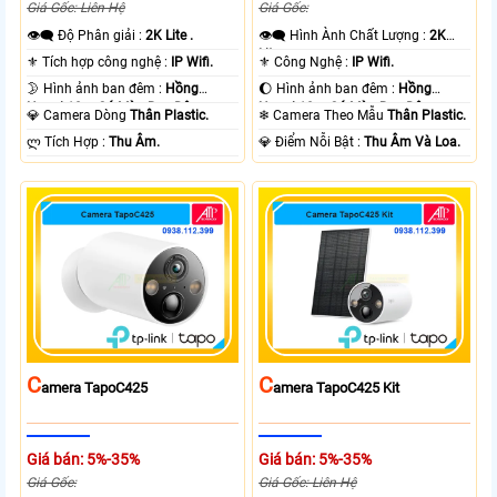
Giá Gốc: Liên Hệ
Giá Gốc:
👁️‍🗨 Độ Phân giải :
2K Lite .
👁️‍🗨 Hình Ành Chất Lượng :
2K
Lite .
⚜️ Tích hợp công nghệ :
IP Wifi.
⚜️ Công Nghệ :
IP Wifi.
🌛 Hình ảnh ban đêm :
Hồng
🌔 Hình ảnh ban đêm :
Hồng
Ngoại 10m Có Màu Ban Ðêm.
Ngoại 10m Có Màu Ban Ðêm.
💎 Camera Dòng
Thân Plastic.
❄ Camera Theo Mẫu
Thân Plastic.
️ლ Tích Hợp :
Thu Âm.
️💎 Điểm Nỗi Bật :
Thu Âm Và Loa.
C
C
Amera TapoC425
Amera TapoC425 Kit
Giá bán: 5%-35%
Giá bán: 5%-35%
Giá Gốc:
Giá Gốc: Liên Hệ