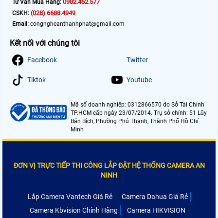
0902.452.577
Tư Vấn Mua Hàng:
(028) 6688.4949
CSKH:
Email:
congngheanthanhphat@gmail.com
Kết nối với chúng tôi
Facebook
Twitter
Tiktok
Youtube
Mã số doanh nghiệp: 0312866570 do Sở Tài Chính
TP.HCM cấp ngày 23/07/2014. Trụ sở chính: 51 Lũy
Bán Bích, Phường Phú Thạnh, Thành Phố Hồ Chí
Minh
ĐƠN VỊ TRỰC TIẾP THI CÔNG LẮP ĐẶT HỆ THỐNG CAMERA AN
NINH
Lắp Camera Vantech Giá Rẻ
Camera Dahua Giá Rẻ
Camera Kbvision Chính Hãng
Camera HIKVISION