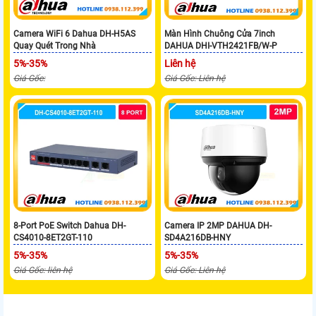
Camera WiFi 6 Dahua DH-H5AS
Màn Hình Chuông Cửa 7inch
Quay Quét Trong Nhà
DAHUA DHI-VTH2421FB/W-P
5%-35%
Liên hệ
Giá Gốc:
Giá Gốc: Liên hệ
8-Port PoE Switch Dahua DH-
Camera IP 2MP DAHUA DH-
CS4010-8ET2GT-110
SD4A216DB-HNY
5%-35%
5%-35%
Giá Gốc: liên hệ
Giá Gốc: Liên hệ