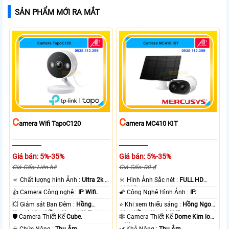
SẢN PHẨM MỚI RA MẮT
C
C
Amera Wifi TapoC120
Amera MC410 KIT
Giá bán: 5%-35%
Giá bán: 5%-35%
Giá Gốc: Liên hệ
Giá Gốc: 00 ₫
🔅 Chất lượng hình Ảnh :
Ultra 2k +
🔆 Hình Ảnh Sắc nét :
FULL HD
.
1080P .
👍 Camera Công nghệ :
IP Wifi.
🌠 Công Nghệ Hình Ảnh :
IP.
💥 Giám sát Ban Đêm :
Hồng
⭐ Khi xem thiếu sáng :
Hồng Ngoại
Ngoại 10m Hồng Ngoại SMD.
10m Hồng Ngoại SMD.
🛡 Camera Thiết Kế
Cube.
🕸️ Camera Thiết Kế
Dome Kim loại
+ Nhựa.
️☣️ Chức Năng :
Thu Âm.
️✔️ Khả Năng :
Thu Âm.