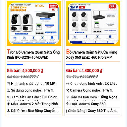
T
B
Rọn Bộ Camera Quan Sát 2 Ống
Ộ Camera Giám Sát Cửa Hàng
Kính IPC-S2XP-10M0WED
Xoay 360 Ezviz H6C Pro 3MP
Giá bán: 4,800,000 ₫
Giá bán: 4,800,000 ₫
Giá Gốc: 6,800,000 ₫
Giá Gốc: 6,200,000 ₫
🦉 Hình ảnh chất lượng :
10 MP.
️👀 Chất lượng hình Ảnh :
2K Lite .
🕉️ Sử dụng công nghệ :
IP Wifi.
⚒ Camera Công nghệ :
IP Wifi.
❈ Giám sát Ban Đêm :
Full Color
🔅 Tầm Xa Ban Đêm :
Hồng Ngoại
20m Có Màu Ban Ðêm.
10m Hồng Ngoại Smart IR.
🐜 Mẫu Camera
2 Mắt Trong Nhà.
💦 Loại Camera
Xoay 360.
️🔔 Đặt Điểm :
Báo Động Chuyển
️ƒ Chức Năng :
Xoay 360 Thu Âm.
Động.