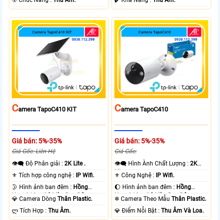
C
C
Amera TapoC410 KIT
Amera TapoC410
Giá bán: 5%-35%
Giá bán: 5%-35%
Giá Gốc: Liên Hệ
Giá Gốc:
👁️‍🗨 Độ Phân giải :
2K Lite .
👁️‍🗨 Hình Ành Chất Lượng :
2K
Lite .
⚜️ Tích hợp công nghệ :
IP Wifi.
⚜️ Công Nghệ :
IP Wifi.
🌛 Hình ảnh ban đêm :
Hồng
🌔 Hình ảnh ban đêm :
Hồng
Ngoại 10m Có Màu Ban Ðêm.
Ngoại 10m Có Màu Ban Ðêm.
💎 Camera Dòng
Thân Plastic.
❄ Camera Theo Mẫu
Thân Plastic.
️ლ Tích Hợp :
Thu Âm.
️💎 Điểm Nỗi Bật :
Thu Âm Và Loa.