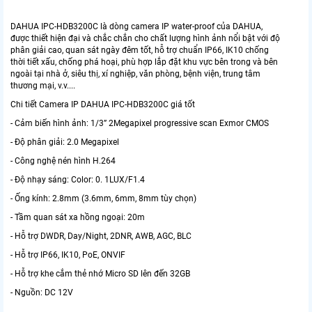
DAHUA IPC-HDB3200C là dòng camera IP water-proof của DAHUA,
được thiết hiện đại và chắc chắn cho chất lượng hình ảnh nổi bật với độ
phân giải cao, quan sát ngày đêm tốt, hỗ trợ chuẩn IP66, IK10 chống
thời tiết xấu, chống phá hoại, phù hợp lắp đặt khu vực bên trong và bên
ngoài tại nhà ở, siêu thị, xí nghiệp, văn phòng, bệnh viện, trung tâm
thương mại, v.v....
Chi tiết Camera IP DAHUA IPC-HDB3200C giá tốt
- Cảm biến hình ảnh: 1/3” 2Megapixel progressive scan Exmor CMOS
- Độ phân giải: 2.0 Megapixel
- Công nghệ nén hình H.264
- Độ nhạy sáng: Color: 0. 1LUX/F1.4
- Ống kính: 2.8mm (3.6mm, 6mm, 8mm tùy chọn)
- Tầm quan sát xa hồng ngoại: 20m
- Hỗ trợ DWDR, Day/Night, 2DNR, AWB, AGC, BLC
- Hỗ trợ IP66, IK10, PoE, ONVIF
- Hỗ trợ khe cắm thẻ nhớ Micro SD lên đến 32GB
- Nguồn: DC 12V