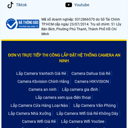
Tiktok
Youtube
Mã số doanh nghiệp: 0312866570 do Sở Tài Chính
TP.HCM cấp ngày 23/07/2014. Trụ sở chính: 51 Lũy
Bán Bích, Phường Phú Thạnh, Thành Phố Hồ Chí
Minh
ĐƠN VỊ TRỰC TIẾP THI CÔNG LẮP ĐẶT HỆ THỐNG CAMERA AN
NINH
Lắp Camera Vantech Giá Rẻ
Camera Dahua Giá Rẻ
Camera Kbvision Chính Hãng
Camera HIKVISION
Camera an ninh
Lắp camera gia đình
Lắp camera xem qua điện thoại
Lắp Camera Cửa Hàng Loại Nào
Lắp Camera Văn Phòng
Lắp Camera Nhà Xưởng
Lắp Camera Wifi Giá Rẻ Không Dây
Camera Wifi Giá Rẻ
Lắp Camera Wifi YooSee