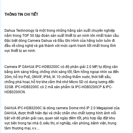
THÔNG TIN CHI TIẾT
Dahua Technology là một trong những hãng sản xuất chuyên nghiệp
nằm trong TOP 50 tập đoàn sản xuất thiết bị an ninh lớn nhất toàn cầu.
Đặc biệt dòng Camera Dahua và Đầu Ghi Hình của hãng luôn luôn đi
đầu về công nghệ và giá thành với mức cạnh tranh tốt nhất trong lĩnh
vực thiết bị an ninh.
Camera IP DAHUA IPC-HDB3200C có độ phân giải 2.0 MP, tự động cân
bằng ánh sáng trắng, chống chói sáng tốt, tầm hồng ngoại nhìn xa đến
20m, hỗ trợ PoE, ONVIF, IP66, IK 10 chống thấm nước, thời tiết xấu,
chống phá hoại, hỗ trợ khe cắm thẻ nhớ Micro SD có dung lượng đến
32GB. IPC-HDB3200C có 2 mã sản phẩm là IPC-HDB3200CP & IPC-
HDB3200CN.
DAHUA IPC-HDB3200C là dòng camera Dome nhỏ IP 2.0 Megapixel của
DAHUA, được thiết hiện đại và chắc chắn cho chất lượng hình ảnh nổi
bật với độ phân giải cao, quan sát ngày đêm tốt, phù hợp lắp đặt khu
vực bên trong tại nhà ở, siêu thị, xí nghiệp, văn phòng, bệnh viện, trung
tâm thương mại, v.v....