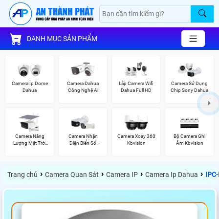
DANH MỤC SẢN PHẨM
Camera Ip Dome
Camera Dahua
Lắp Camera Wifi
Camera Sử Dụng
Dahua
Công Nghệ Ai
Dahua Full HD
Chip Sony Dahua
Camera Năng
Camera Nhận
Camera Xoay 360
Bộ Camera Ghi
Lượng Mặt Trời
Diện Biển Số
Kbvision
Âm Kbvision
Dahua
Dahua
›
›
›
›
Trang chủ
Camera Quan Sát
Camera IP
Camera Ip Dahua
IPC