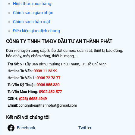
Hình thức mua hàng
Chính sách giao nhận
Chính sách bảo mật
Điều kiện giao dịch chung
CÔNG TY TNHH TM-DV ĐẦU TƯ AN THÀNH PHÁT
Đơn vị chuyên cung cấp & lắp đặt camera quan sát, thiết bị báo động,
báo cháy, máy chấm công, thiết bị mạng, ...
Trụ Sở:
51 Lũy Bán Bích, Phường Phú Thạnh, TP. Hồ Chí Minh
0938.11.23.99
Hotline Tư Vấn:
0906.72.73.77
Hotline Tư Vấn 1:
0906.855.330
Tư Vấn Kỹ Thuật:
0902.452.577
Tư Vấn Mua Hàng:
(028) 6688.4949
CSKH:
Email:
congngheanthanhphat@gmail.com
Kết nối với chúng tôi
Facebook
Twitter