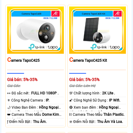
C
C
Amera TapoC425
Amera TapoC425 Kit
Giá bán: 5%-35%
Giá bán: 5%-35%
Giá Gốc:
Giá Gốc: Liên Hệ
️👀 Độ sắc nét :
FULL HD 1080P .
💯 Chất lượng hình :
2K Lite .
⚜️ Công Nghệ Camera :
IP.
🌠 Công Nghệ Sử Dụng :
IP Wifi.
🌙 Video Ban Đêm :
Hồng Ngoại
🔴 Xem ban đêm :
Hồng Ngoại
10m Hồng Ngoại SMD.
15m Có Màu Ban Ðêm.
👑 Camera Theo Mẫu
Dome Kim
⛓ Camera Theo Mẫu
Thân Plastic.
loại + Nhựa.
️ƒ Điểm Nỗi Bật :
Thu Âm.
️☣️ Điểm Nỗi Bật :
Thu Âm Và Loa.