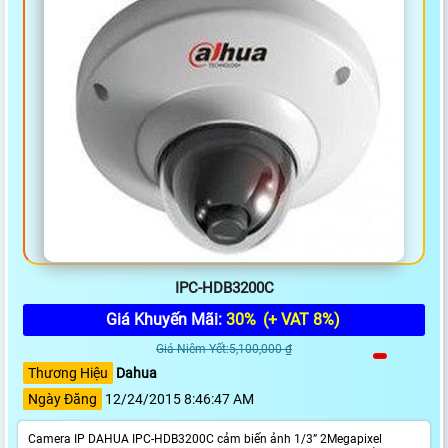
IPC-HDB3200C
Giá Khuyến Mãi:
30%
(+ VAT 8%)
Giá Niêm Yết:5,100,000 ₫
Thương Hiệu
Dahua
Ngày Đăng
12/24/2015 8:46:47 AM
Camera IP DAHUA IPC-HDB3200C cảm biến ảnh 1/3” 2Megapixel