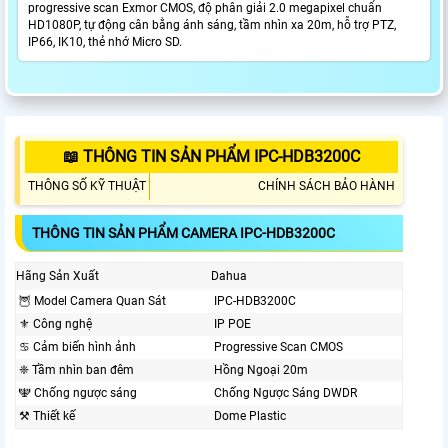
progressive scan Exmor CMOS, độ phân giải 2.0 megapixel chuẩn
HD1080P, tự động cân bằng ánh sáng, tầm nhìn xa 20m, hỗ trợ PTZ,
IP66, IK10, thẻ nhớ Micro SD.
📖 THÔNG TIN SẢN PHẨM IPC-HDB3200C
THÔNG SỐ KỸ THUẬT
CHÍNH SÁCH BẢO HÀNH
THÔNG TIN SẢN PHẨM CAMERA IPC-HDB3200C
Hãng Sản Xuất
Dahua
🦉 Model Camera Quan Sát
IPC-HDB3200C
⚜️ Công nghệ
IP POE
♋ Cảm biến hình ảnh
Progressive Scan CMOS
❈ Tầm nhìn ban đêm
Hồng Ngoại 20m
🕎 Chống ngược sáng
Chống Ngược Sáng DWDR
⚒ Thiết kế
Dome Plastic