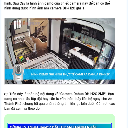
hình. Sau đây là hình ảnh demo của chiếc camera này để bạn có thể
hình dung được hình ảnh mà camera
DH-H2C
ghi lại
👉 Trên đây là toàn bộ nội dung về "
Camera Dahua
DH-H2C 2
MP
". Bạn
đang có nhu cầu lắp đặt hay cần tư vấn thêm hãy liên hệ ngay cho An
Thành Phát chúng tôi qua phần thông tin liên lạc bên dưới! Cảm ơn các
bạn đã xem và theo dõi!
CÔNG TY TNHH TM-DV ĐẦU TƯ AN THÀNH PHÁT