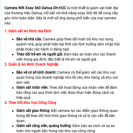
Camera Wifi Xoay 360 Dahua DH-H2C
là một thiết bị giám sát hiện đại
của thương hiệu Dahua, nổi bật với khả năng xoay 360 độ để cung cấp
góc nhìn toàn diện. Đây là một số ứng dụng phổ biến của loại camera
này:
1. Giám sát An Ninh Gia Đình
Bảo vệ nhà cửa:
Camera giúp theo dõi toàn bộ khu vực xung
quanh nhà, giúp phát hiện kịp thời các tình huống xâm nhập trái
phép hoặc các hành vi đáng ngờ.
Theo dõi trẻ em và người già:
Đảm bảo an toàn cho các thành
viên trong gia đình, đặc biệt là trẻ em và người già.
2. Quản lý An Ninh Doanh Nghiệp
Bảo vệ cơ sở kinh doanh:
Camera có thể giám sát các khu vực
quan trọng của doanh nghiệp như lối vào, kho hàng, và khu vực
làm việc.
Giám sát nhân viên:
Theo dõi hoạt động của nhân viên để đảm
bảo rằng các quy trình làm việc được thực hiện đúng cách và
hiệu quả.
3. Theo Dõi Khu Vực Công Cộng
Giám sát giao thông:
Đặt camera tại các điểm giao thông quan
trọng để theo dõi tình hình giao thông và xử lý các vấn đề liên
quan.
Giám sát công viên, quảng trường:
Đảm bảo an ninh và sự an
toàn cho người dân trong các khu vực công cộng.