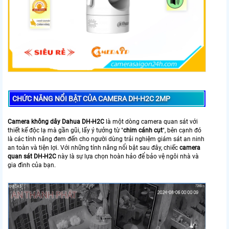
CHỨC NĂNG NỔI BẬT CỦA CAMERA DH-H2C 2MP
Camera không dây Dahua DH-H2C
là một dòng camera quan sát với
thiết kế độc lạ mà gần gũi, lấy ý tưởng từ "
chim cánh cụt
", bên cạnh đó
là các tính năng đem đến cho người dùng trải nghiệm giám sát an ninh
an toàn và tiện lợi. Với những tính năng nổi bật sau đây, chiếc
camera
quan sát DH-H2C
này là sự lựa chọn hoàn hảo để bảo vệ ngôi nhà và
gia đình của bạn.