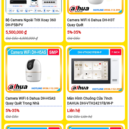
Bộ Camera Ngoài Trời Xoay 360
Camera WiFi 6 Dahua DH-H3T
DH-P5B-PV
Quay Quét
5,500,000 ₫
5%-35%
Giá Gốc: 6,500,000 ₫
Giá Gốc:
Camera WiFi 6 Dahua DH-H5AS
Màn Hình Chuông Cửa 7inch
Quay Quét Trong Nhà
DAHUA DHI-VTH2421FB/W-P
5%-35%
Liên hệ
Giá Gốc:
Giá Gốc: Liên hệ