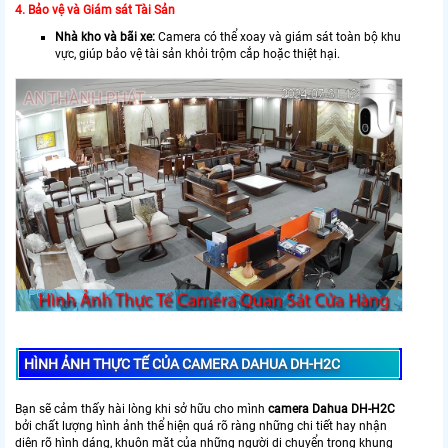
4. Bảo vệ và Giám sát Tài Sản
Nhà kho và bãi xe:
Camera có thể xoay và giám sát toàn bộ khu
vực, giúp bảo vệ tài sản khỏi trộm cắp hoặc thiệt hại.
HÌNH ẢNH THỰC TẾ CỦA CAMERA DAHUA DH-H2C
Bạn sẽ cảm thấy hài lòng khi sở hữu cho mình
camera Dahua DH-H2C
bởi chất lượng hình ảnh thể hiện quá rõ ràng những chi tiết hay nhận
diện rõ hình dáng, khuôn mặt của những người di chuyển trong khung