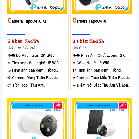
C
C
Amera TapoC410 KIT
Amera TapoC410
Giá bán: 5%-35%
Giá bán: 5%-35%
Giá Gốc: Liên Hệ
Giá Gốc:
👁️‍🗨 Độ Phân giải :
2K Lite .
👁️‍🗨 Hình Ành Chất Lượng :
2K
Lite .
⚜️ Tích hợp công nghệ :
IP Wifi.
⚜️ Công Nghệ :
IP Wifi.
🌛 Hình ảnh ban đêm :
Hồng
🌔 Hình ảnh ban đêm :
Hồng
Ngoại 10m Có Màu Ban Ðêm.
Ngoại 10m Có Màu Ban Ðêm.
💎 Camera Dòng
Thân Plastic.
❄ Camera Theo Mẫu
Thân Plastic.
️ლ Tích Hợp :
Thu Âm.
️💎 Điểm Nỗi Bật :
Thu Âm Và Loa.