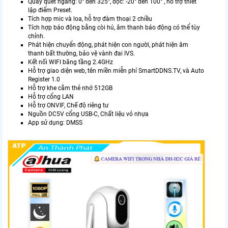
Quay quét ngang: 0° đến 325°, dọc: -20° đến 100° , hỗ trợ thiết
lập điểm Preset.
Tích hợp mic và loa, hỗ trợ đàm thoại 2 chiều
Tích hợp báo động bằng còi hú, âm thanh báo động có thể tùy
chỉnh.
Phát hiện chuyển động, phát hiện con người, phát hiện âm
thanh bất thường, bảo vệ vành đai IVS.
Kết nối WIFI băng tầng 2.4GHz
Hỗ trợ giao diện web, tên miền miễn phí SmartDDNS.TV, và Auto
Register 1.0
Hỗ trợ khe cắm thẻ nhớ 512GB
Hỗ trợ cổng LAN
Hỗ trợ ONVIF, Chế độ riêng tư
Nguồn DC5V cổng USB-C, Chất liệu vỏ nhựa
App sử dụng: DMSS