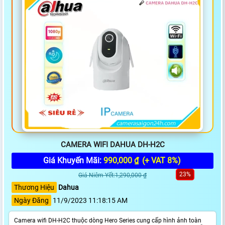
CAMERA WIFI DAHUA DH-H2C
Giá Khuyến Mãi:
990,000 ₫
(+ VAT 8%)
23%
Giá Niêm Yết:1,290,000 ₫
Thương Hiệu
Dahua
Ngày Đăng
11/9/2023 11:18:15 AM
Camera wifi DH-H2C thuộc dòng Hero Series cung cấp hình ảnh toàn