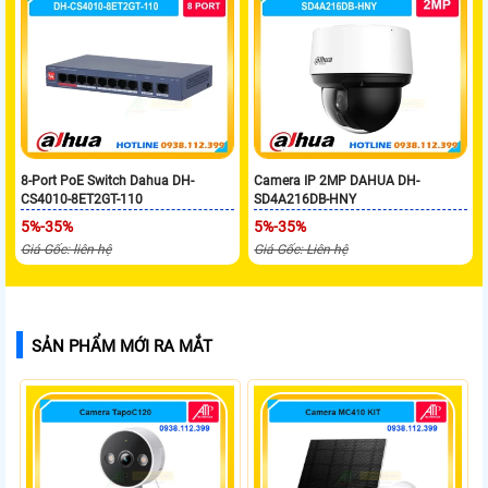
8-Port PoE Switch Dahua DH-
Camera IP 2MP DAHUA DH-
CS4010-8ET2GT-110
SD4A216DB-HNY
5%-35%
5%-35%
Giá Gốc: liên hệ
Giá Gốc: Liên hệ
SẢN PHẨM MỚI RA MẮT