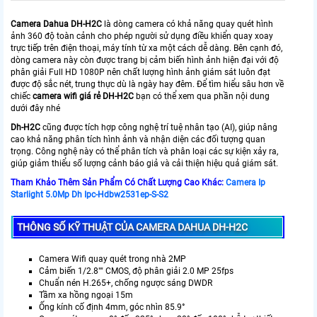
Camera Dahua DH-H2C
là dòng camera có khả năng quay quét hình
ảnh 360 độ toàn cảnh cho phép người sử dụng điều khiển quay xoay
trực tiếp trên điện thoại, máy tính từ xa một cách dễ dàng. Bên cạnh đó,
dòng camera này còn được trang bị cảm biến hình ảnh hiện đại với độ
phân giải Full HD 1080P nên chất lượng hình ảnh giám sát luôn đạt
được độ sắc nét, trung thực dù là ngày hay đêm. Để tìm hiểu sâu hơn về
chiếc
camera wifi giá rẻ DH-H2C
bạn có thể xem qua phần nội dung
dưới đây nhé
Dh-H2C
cũng được tích hợp công nghệ trí tuệ nhân tạo (AI), giúp nâng
cao khả năng phân tích hình ảnh và nhận diện các đối tượng quan
trọng. Công nghệ này có thể phân tích và phân loại các sự kiện xảy ra,
giúp giảm thiểu số lượng cảnh báo giả và cải thiện hiệu quả giám sát.
Tham Khảo Thêm Sản Phẩm Có Chất Lượng Cao Khác:
Camera Ip
Starlight 5.0Mp Dh Ipc-Hdbw2531ep-S-S2
THÔNG SỐ KỸ THUẬT CỦA CAMERA DAHUA DH-H2C
Camera Wifi quay quét trong nhà 2MP
Cảm biến 1/2.8"" CMOS, độ phân giải 2.0 MP 25fps
Chuẩn nén H.265+, chống ngược sáng DWDR
Tầm xa hồng ngoại 15m
Ống kính cố định 4mm, góc nhìn 85.9°