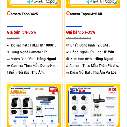
C
C
Amera TapoC425
Amera TapoC425 Kit
Giá bán: 5%-35%
Giá bán: 5%-35%
Giá Gốc:
Giá Gốc: Liên Hệ
️👀 Độ sắc nét :
FULL HD 1080P .
💯 Chất lượng hình :
2K Lite .
⚜️ Công Nghệ Camera :
IP.
🌠 Công Nghệ Sử Dụng :
IP Wifi.
🌙 Video Ban Đêm :
Hồng Ngoại
🔴 Xem ban đêm :
Hồng Ngoại
10m Hồng Ngoại SMD.
15m Có Màu Ban Ðêm.
👑 Camera Theo Mẫu
Dome Kim
⛓ Camera Theo Mẫu
Thân Plastic.
loại + Nhựa.
️ƒ Điểm Nỗi Bật :
Thu Âm.
️☣️ Điểm Nỗi Bật :
Thu Âm Và Loa.