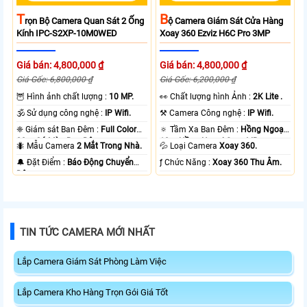
T
B
Rọn Bộ Camera Quan Sát 2 Ống
Ộ Camera Giám Sát Cửa Hàng
Kính IPC-S2XP-10M0WED
Xoay 360 Ezviz H6C Pro 3MP
Giá bán: 4,800,000 ₫
Giá bán: 4,800,000 ₫
Giá Gốc: 6,800,000 ₫
Giá Gốc: 6,200,000 ₫
🦉 Hình ảnh chất lượng :
10 MP.
️👀 Chất lượng hình Ảnh :
2K Lite .
🕉️ Sử dụng công nghệ :
IP Wifi.
⚒ Camera Công nghệ :
IP Wifi.
❈ Giám sát Ban Đêm :
Full Color
🔅 Tầm Xa Ban Đêm :
Hồng Ngoại
20m Có Màu Ban Ðêm.
10m Hồng Ngoại Smart IR.
🐜 Mẫu Camera
2 Mắt Trong Nhà.
💦 Loại Camera
Xoay 360.
️🔔 Đặt Điểm :
Báo Động Chuyển
️ƒ Chức Năng :
Xoay 360 Thu Âm.
Động.
TIN TỨC CAMERA MỚI NHẤT
Lắp Camera Giám Sát Phòng Làm Việc
Lắp Camera Kho Hàng Trọn Gói Giá Tốt