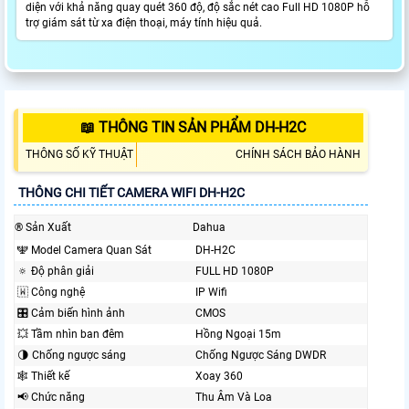
diện với khả năng quay quét 360 độ, độ sắc nét cao Full HD 1080P hỗ
trợ giám sát từ xa điện thoại, máy tính hiệu quả.
📖 THÔNG TIN SẢN PHẨM DH-H2C
THÔNG SỐ KỸ THUẬT
CHÍNH SÁCH BẢO HÀNH
THÔNG CHI TIẾT CAMERA WIFI DH-H2C
®️ Sản Xuất
Dahua
🕎 Model Camera Quan Sát
DH-H2C
🔅 Độ phân giải
FULL HD 1080P
🇼 Công nghệ
IP Wifi
🎛 Cảm biến hình ảnh
CMOS
💥 Tầm nhìn ban đêm
Hồng Ngoại 15m
🌗 Chống ngược sáng
Chống Ngược Sáng DWDR
🕸️ Thiết kế
Xoay 360
📢 Chức năng
Thu Âm Và Loa