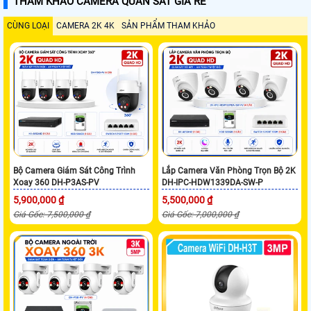
THAM KHẢO CAMERA QUAN SÁT GIÁ RẺ
CÙNG LOẠI
CAMERA 2K 4K
SẢN PHẨM THAM KHẢO
Bộ Camera Giám Sát Công Trình
Lắp Camera Văn Phòng Trọn Bộ 2K
Xoay 360 DH-P3AS-PV
DH-IPC-HDW1339DA-SW-P
5,900,000 ₫
5,500,000 ₫
Giá Gốc: 7,500,000 ₫
Giá Gốc: 7,000,000 ₫