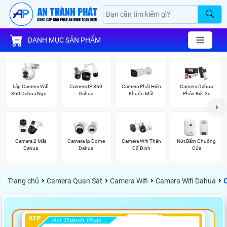
DANH MỤC SẢN PHẨM
Lắp Camera Wifi
Camera IP 360
Camera Phát Hiện
Camera Dahua
360 Dahua Ngoài
Dahua
Khuôn Mặt
Phân Biệt Xe
Trời
Dahua
Camera 2 Mắt
Camera Ip Dome
Camera Wifi Thân
Nút Bấm Chuông
Dahua
Dahua
Cố Định
Cửa
›
›
›
›
Trang chủ
Camera Quan Sát
Camera Wifi
Camera Wifi Dahua