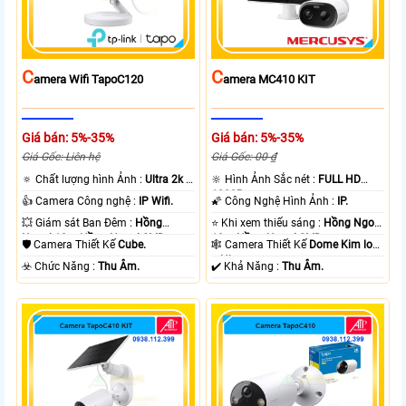
C
C
Amera Wifi TapoC120
Amera MC410 KIT
Giá bán: 5%-35%
Giá bán: 5%-35%
Giá Gốc: Liên hệ
Giá Gốc: 00 ₫
🔅 Chất lượng hình Ảnh :
Ultra 2k +
🔆 Hình Ảnh Sắc nét :
FULL HD
.
1080P .
👍 Camera Công nghệ :
IP Wifi.
🌠 Công Nghệ Hình Ảnh :
IP.
💥 Giám sát Ban Đêm :
Hồng
⭐ Khi xem thiếu sáng :
Hồng Ngoại
Ngoại 10m Hồng Ngoại SMD.
10m Hồng Ngoại SMD.
🛡 Camera Thiết Kế
Cube.
🕸️ Camera Thiết Kế
Dome Kim loại
+ Nhựa.
️☣️ Chức Năng :
Thu Âm.
️✔️ Khả Năng :
Thu Âm.