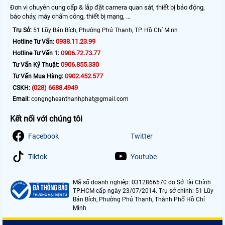
Đơn vị chuyên cung cấp & lắp đặt camera quan sát, thiết bị báo động,
báo cháy, máy chấm công, thiết bị mạng, ...
Trụ Sở:
51 Lũy Bán Bích, Phường Phú Thạnh, TP. Hồ Chí Minh
0938.11.23.99
Hotline Tư Vấn:
0906.72.73.77
Hotline Tư Vấn 1:
0906.855.330
Tư Vấn Kỹ Thuật:
0902.452.577
Tư Vấn Mua Hàng:
(028) 6688.4949
CSKH:
Email:
congngheanthanhphat@gmail.com
Kết nối với chúng tôi
Facebook
Twitter
Tiktok
Youtube
Mã số doanh nghiệp: 0312866570 do Sở Tài Chính
TP.HCM cấp ngày 23/07/2014. Trụ sở chính: 51 Lũy
Bán Bích, Phường Phú Thạnh, Thành Phố Hồ Chí
Minh