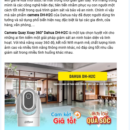
wifi giá rẻ vừa mới được ra mắt trong thời gian gần đây. Với mang trong
mình là các công nghệ hiện đại, tiên tiến nhằm phục vụ con người một
cách tốt nhất trong quá trình giám sát và bảo vệ an ninh. Chính vì vậy
mà sản phẩm
camera DH-H2C
của Dahua này đã được người dùng tin
tưởng và sử dụng phổ biến hiện nay, đặc biệt là tại các gia đình, cửa
hàng, văn phòng, ...
Camera Quay Xoay 360° Dahua DH-H2C
là một lựa chọn tuyệt vời cho
những ai tìm kiếm một giải pháp giám sát an ninh toàn diện và linh
hoạt. Với khả năng xoay 360 độ, kết nối Wifi mạnh mẽ, chất lượng hình
ảnh cao và nhiều tính năng thông minh khác, nó đáp ứng tốt nhu cầu
giám sát trong nhiều tình huống khác nhau.