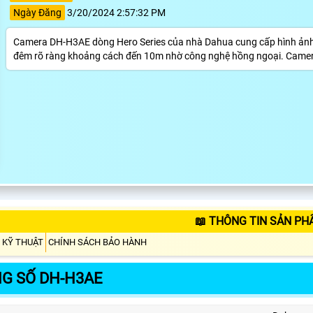
Ngày Đăng
3/20/2024 2:57:32 PM
Camera DH-H3AE dòng Hero Series của nhà Dahua cung cấp hình ảnh đ
đêm rõ ràng khoảng cách đến 10m nhờ công nghệ hồng ngoại. Camera 
📖 THÔNG TIN SẢN PH
 KỸ THUẬT
CHÍNH SÁCH BẢO HÀNH
G SỐ DH-H3AE