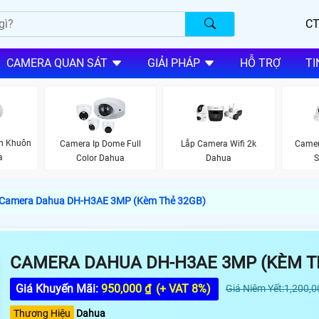
CT
CAMERA QUAN SÁT
GIẢI PHÁP
HỖ TRỢ
TI
n Khuôn
Camera Ip Dome Full
Lắp Camera Wifi 2k
Camer
a
Color Dahua
Dahua
S
Camera Dahua DH-H3AE 3MP (Kèm Thẻ 32GB)
CAMERA DAHUA DH-H3AE 3MP (KÈM T
Giá Khuyến Mãi:
950,000 ₫
(+ VAT 8%)
Giá Niêm Yết:1,200,0
Thương Hiệu
Dahua