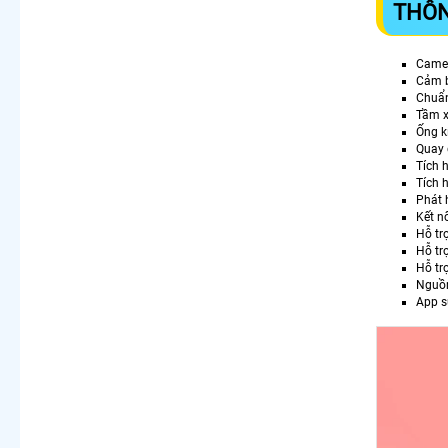
THÔN
Camer
Cảm b
Chuẩn
Tầm 
Ống k
Quay q
Tích 
Tích 
Phát 
Kết n
Hỗ tr
Hỗ tr
Hỗ tr
Nguồn
App s