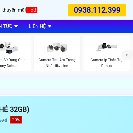
0938.112.399
 khuyến mãi
Hot!
N TỨC
LIÊN HỆ
a Sử Dụng Chip
Camera Thu Âm Trong
Camera Ip Thân Trụ
ony Dahua
Nhà Hikvision
Dahua
HẺ 32GB)
20%
00 ₫