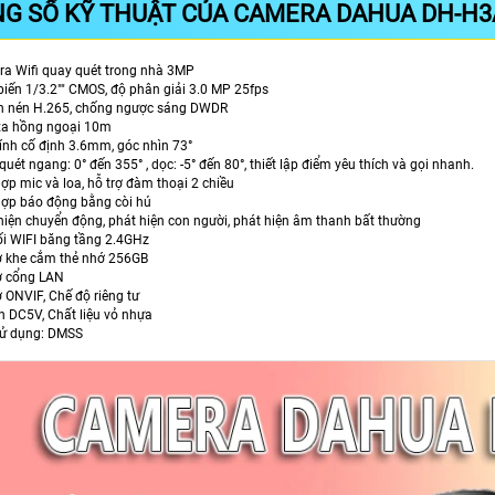
G SỐ KỸ THUẬT CỦA CAMERA DAHUA DH-H3
a Wifi quay quét trong nhà 3MP
iến 1/3.2"" CMOS, độ phân giải 3.0 MP 25fps
 nén H.265, chống ngược sáng DWDR
xa hồng ngoại 10m
ính cố định 3.6mm, góc nhìn 73°
uét ngang: 0° đến 355° , dọc: -5° đến 80°, thiết lập điểm yêu thích và gọi nhanh.
hợp mic và loa, hỗ trợ đàm thoại 2 chiều
hợp báo động bằng còi hú
hiện chuyển động, phát hiện con người, phát hiện âm thanh bất thường
ối WIFI băng tầng 2.4GHz
ợ khe cắm thẻ nhớ 256GB
ợ cổng LAN
ợ ONVIF, Chế độ riêng tư
 DC5V, Chất liệu vỏ nhựa
ử dụng: DMSS