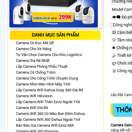
Thương Hi
Model Cam
👁️‍🗨 Độ p
꙰ Công ngh
🔳 Cảm biế
DANH MỤC SẢN PHẨM
💡 Tầm nh
Camera Có Đọc Mã QR
✺ Chống n
Camera Cho Xe Nâng
Tư Vấn Chọn Camera Cho Kho Logistics
🤹 Thiết kế
Camera Giá Rẻ Nhất
ლ Chức n
Lắp Camera Phòng Phẩu Thuật
🥈️ Công n
Camera Có Chống Trộm
Camera Cho Công Trình Chuyên Dụng
Camera Nhìn Màn Hình Máy Tính
Lắp Camera Wifi Dahua Xoay 360 Giá Rẻ
Lắp Đặt Cam
Camera Wifi Hikvision
Lắp Camera Wifi Thân Ezviz Ngoài Trời
Camera Wifi Giá Rẻ
THÔN
Camera Wifi 360 Có Màu Ban Đêm Dahua
Lắp Camera Wifi 360 Dahua Ngoài Trời
Bản Báo Giá Camera Wifi Ezviz Mới
Camera Dah
năng kết nối
Camera Wifi 360 Kbvision