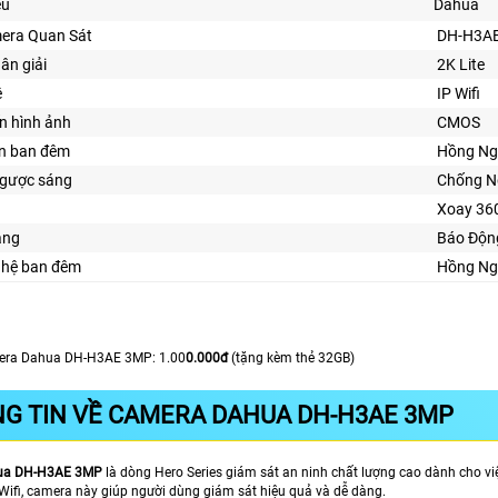
ệu
Dahua
era Quan Sát
DH-H3A
hân giải
2K Lite
ệ
IP Wifi
n hình ảnh
CMOS
ìn ban đêm
Hồng Ng
gược sáng
Chống N
Xoay 36
ăng
Báo Độn
ghệ ban đêm
Hồng Ng
era Dahua DH-H3AE 3MP: 1.00
0.000đ
(tặng kèm thẻ 32GB)
G TIN VỀ CAMERA DAHUA DH-H3AE 3MP
ua DH-H3AE 3MP
là dòng Hero Series giám sát an ninh chất lượng cao dành cho vi
 Wifi, camera này giúp người dùng giám sát hiệu quả và dễ dàng.