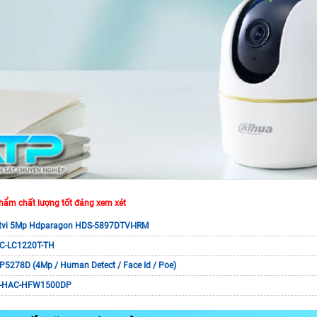
hẩm chất lượng tốt đáng xem xét
vi 5Mp Hdparagon HDS-5897DTVI-IRM
C-LC1220T-TH
P5278D (4Mp / Human Detect / Face Id / Poe)
H-HAC-HFW1500DP