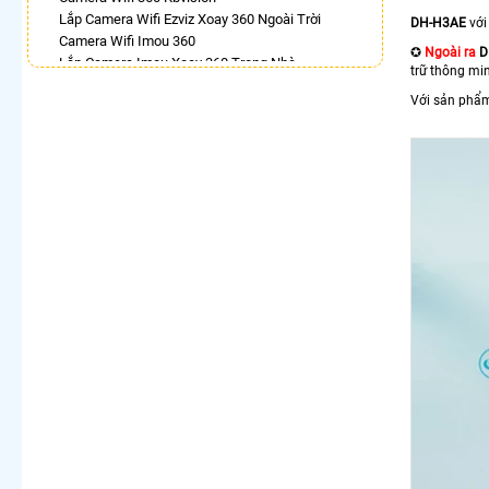
Lắp Camera Wifi Ezviz Xoay 360 Ngoài Trời
DH-H3AE
với
Camera Wifi Imou 360
✪
Ngoài ra
D
Lắp Camera Imou Xoay 360 Trong Nhà
trữ thông mi
Camera Ip 360 Kbvision
Với sản phẩm
Camera Quan Sát Visioncop 360 Cao Cấp
Camera Wifi Hikvision 360
Lắp Camera 360 Lắp Trong Nhà
Camera 360 Imou Full Color
LẮP CAMERA THEO NHU CẦU
Lắp Camera Văn Phòng Giá Rẻ
Lắp Camera Nhà Xưởng Giá Rẻ
Lắp Camera Gia Đình Giá Rẻ
Lắp Camera Kho Hàng Giá Rẻ
Lắp Camera Cửa Hàng Giá Rẻ
Lắp Camera Wifi Giá Rẻ Chính Hãng
Lắp Camera Công Trình Giá Rẻ
Camera 360 Giá Rẻ