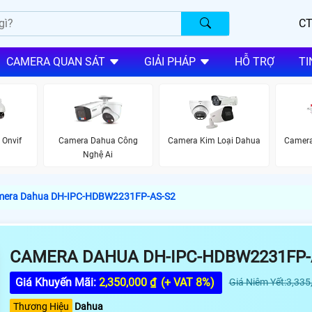
CT
CAMERA QUAN SÁT
GIẢI PHÁP
HỖ TRỢ
TI
Onvif
Camera Dahua Công
Camera Kim Loại Dahua
Camera
Nghệ Ai
era Dahua DH-IPC-HDBW2231FP-AS-S2
CAMERA DAHUA DH-IPC-HDBW2231FP-
Giá Khuyến Mãi:
2,350,000 ₫
(+ VAT 8%)
Giá Niêm Yết:3,335
Thương Hiệu
Dahua