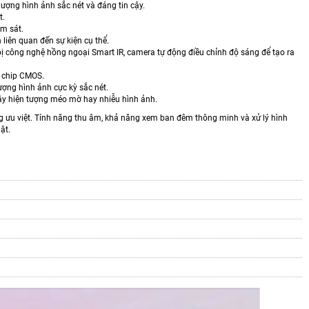
lượng hình ảnh sắc nét và đáng tin cậy.
t.
ám sát.
liên quan đến sự kiện cụ thể.
 công nghệ hồng ngoại Smart IR, camera tự động điều chỉnh độ sáng để tạo ra
i chip CMOS.
ượng hình ảnh cực kỳ sắc nét.
gây hiện tượng méo mờ hay nhiễu hình ảnh.
g ưu việt. Tính năng thu âm, khả năng xem ban đêm thông minh và xử lý hình
ật.