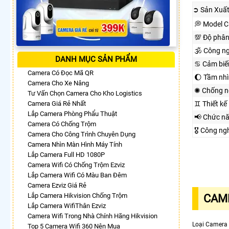
➲ Sản Xuấ
💭 Model 
💯 Độ phân
🕉️ Công n
DANH MỤC SẢN PHẨM
♋ Cảm biế
Camera Có Đọc Mã QR
🌔 Tầm nh
Camera Cho Xe Nâng
✺ Chống n
Tư Vấn Chọn Camera Cho Kho Logistics
Camera Giá Rẻ Nhất
♊ Thiết kế
Lắp Camera Phòng Phẩu Thuật
📢 Chức n
Camera Có Chống Trộm
🎖️ Công n
Camera Cho Công Trình Chuyên Dụng
Camera Nhìn Màn Hình Máy Tính
Lắp Camera Full HD 1080P
Camera Wifi Có Chống Trộm Ezviz
Lắp Camera Wifi Có Màu Ban Đêm
Camera Ezviz Giá Rẻ
Lắp Camera Hikvision Chống Trộm
CAME
Lắp Camera WifiThân Ezviz
Camera Wifi Trong Nhà Chính Hãng Hikvision
Loại Camera
Top 5 Camera Wifi 360 Nên Mua