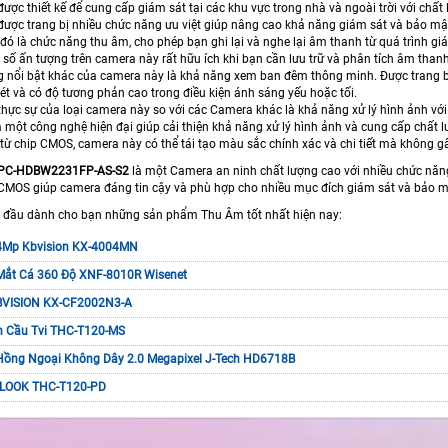
ợc thiết kế để cung cấp giám sát tại các khu vực trong nhà và ngoài trời với chất 
ược trang bị nhiều chức năng ưu việt giúp nâng cao khả năng giám sát và bảo mậ
đó là chức năng thu âm, cho phép bạn ghi lại và nghe lại âm thanh từ quá trình gi
ố ấn tượng trên camera này rất hữu ích khi bạn cần lưu trữ và phân tích âm thanh 
g nổi bật khác của camera này là khả năng xem ban đêm thông minh. Được trang bị
ét và có độ tương phản cao trong điều kiện ánh sáng yếu hoặc tối.
 thực sự của loại camera này so với các Camera khác là khả năng xử lý hình ảnh vớ
 một công nghệ hiện đại giúp cải thiện khả năng xử lý hình ảnh và cung cấp chất l
ợ từ chip CMOS, camera này có thể tái tạo màu sắc chính xác và chi tiết mà không 
IPC-HDBW2231FP-AS-S2
là một Camera an ninh chất lượng cao với nhiều chức năn
 CMOS giúp camera đáng tin cậy và phù hợp cho nhiều mục đích giám sát và bảo m
 đầu dành cho bạn những sản phẩm Thu Âm tốt nhất hiện nay:
4Mp Kbvision KX-4004MN
Mắt Cá 360 Độ XNF-8010R Wisenet
VISION KX-CF2002N3-A
 Cầu Tvi THC-T120-MS
Hồng Ngoại Không Dây 2.0 Megapixel J-Tech HD6718B
LOOK THC-T120-PD