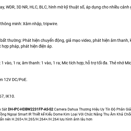
ay, WDR, 3D NR, HLC, BLC, hình mờ kỹ thuật số, áp dụng cho nhiều cảnh
 thông minh: Xâm nhập, tripwire.
 bất thường: Phát hiện chuyển động, giả mạo video, phát hiện âm thanh, kh
t hợp pháp, phát hiện điện áp.
 1 vào, 1 ra; âm thanh: 1 vào, 1 ra; Mic tích hợp; hỗ trợ tối đa. Thẻ nhớ M
ện 12V DC/PoE.
67, IK10.
n Sát
DH-IPC-HDBW2231FP-AS-S2
Camera Dahua Thương Hiệu Uy Tín Độ Phân Giả
ồng Ngoại Smart IR Thiết kế Kiểu Dome Kim Loại Với Chức Năng Thu Âm Khả Chố
ẩn nén H.265+/H.265/H.264+/H.264 lưu hình ảnh lâu hơn