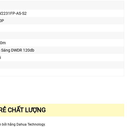
W2231FP-AS-S2
0P
30m
 Sáng DWDR 120db
i
 RẺ CHẤT LƯỢNG
ển bởi hãng Dahua Technology.