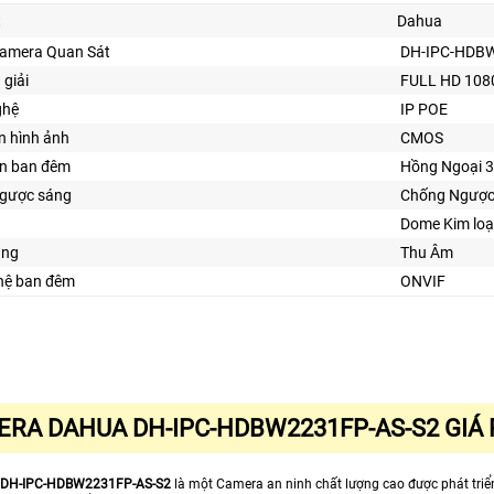
t
Dahua
Camera Quan Sát
DH-IPC-HDB
 giải
FULL HD 108
ghệ
IP POE
n hình ảnh
CMOS
ìn ban đêm
Hồng Ngoại 
gược sáng
Chống Ngược
Dome Kim loạ
ăng
Thu Âm
ghệ ban đêm
ONVIF
RA DAHUA DH-IPC-HDBW2231FP-AS-S2 GIÁ
DH-IPC-HDBW2231FP-AS-S2
là một Camera an ninh chất lượng cao được phát tri