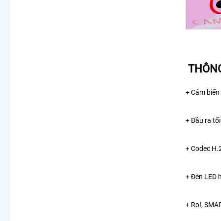
THÔNG
+ Cảm biến 
+ Đầu ra tố
+ Codec H.2
+ Đèn LED h
+ RoI, SMAR