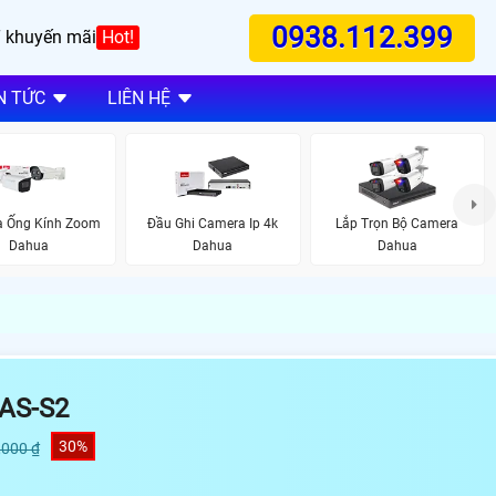
0938.112.399
 khuyến mãi
Hot!
N TỨC
LIÊN HỆ
 Ống Kính Zoom
Đầu Ghi Camera Ip 4k
Lắp Trọn Bộ Camera
Dahua
Dahua
Dahua
AS-S2
30%
,000 ₫