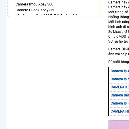
Camera này đư
Camera Imou Xoay 360
Camera này đ
Camera Hilook Xoay 360
Một trong số 
Lắp Camera Wifi 360 Full Color Hikvision
Những thông s
Camera 360 Báo Động Ezviz
Một tính năn
hình ảnh rõ n
Lắp Camera Samsung Xoay 360 Toàn Cảnh
Sự khác biệt
Lắp Camera Wifi Dahua Xoay 360
Chip CMOS là
Lắp Camera 360Có Báo Động
Với sự hỗ tr
Camera Visioncop 360
Camera
DH-
LẮP CAMERA THEO NHU CẦU
ảnh với chip
Lắp Camera Văn Phòng Giá Rẻ
Đề xuất hàng
Lắp Camera Nhà Xưởng Giá Rẻ
Camera Ip 
Lắp Camera Gia Đình Giá Rẻ
Lắp Camera Kho Hàng Giá Rẻ
Camera Ip 
Lắp Camera Cửa Hàng Giá Rẻ
CAMERA KB
Lắp Camera Wifi Giá Rẻ Chính Hãng
Camera Bán
Lắp Camera Công Trình Giá Rẻ
Camera 360 Giá Rẻ
Camera Ip 
CAMERA HI