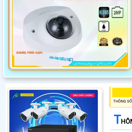
THÔNG SỐ
T
HÔN