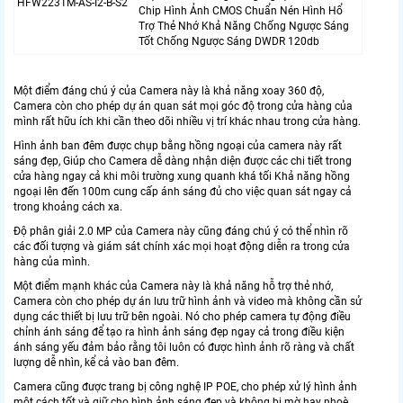
HFW2231M-AS-I2-B-S2
Chip Hình Ảnh CMOS Chuẩn Nén Hình Hổ
Trợ Thẻ Nhớ Khả Năng Chống Ngược Sáng
Tốt Chống Ngược Sáng DWDR 120db
Một điểm đáng chú ý của Camera này là khả năng xoay 360 độ,
Camera còn cho phép dự án quan sát mọi góc độ trong cửa hàng của
mình rất hữu ích khi cần theo dõi nhiều vị trí khác nhau trong cửa hàng.
Hình ảnh ban đêm được chụp bằng hồng ngoại của camera này rất
sáng đẹp, Giúp cho Camera dễ dàng nhận diện được các chi tiết trong
cửa hàng ngay cả khi môi trường xung quanh khá tối Khả năng hồng
ngoại lên đến 100m cung cấp ánh sáng đủ cho việc quan sát ngay cả
trong khoảng cách xa.
Độ phân giải 2.0 MP của Camera này cũng đáng chú ý có thể nhìn rõ
các đối tượng và giám sát chính xác mọi hoạt động diễn ra trong cửa
hàng của mình.
Một điểm mạnh khác của Camera này là khả năng hỗ trợ thẻ nhớ,
Camera còn cho phép dự án lưu trữ hình ảnh và video mà không cần sử
dụng các thiết bị lưu trữ bên ngoài. Nó cho phép camera tự động điều
chỉnh ánh sáng để tạo ra hình ảnh sáng đẹp ngay cả trong điều kiện
ánh sáng yếu đảm bảo rằng tôi luôn có được hình ảnh rõ ràng và chất
lượng dễ nhìn, kể cả vào ban đêm.
Camera cũng được trang bị công nghệ IP POE, cho phép xử lý hình ảnh
một cách tốt và giữ cho hình ảnh sáng đẹp và không bị mờ hay nhoè