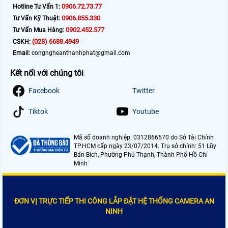
0906.72.73.77
Hotline Tư Vấn 1:
0906.855.330
Tư Vấn Kỹ Thuật:
0902.452.577
Tư Vấn Mua Hàng:
(028) 6688.4949
CSKH:
Email:
congngheanthanhphat@gmail.com
Kết nối với chúng tôi
Facebook
Twitter
Tiktok
Youtube
Mã số doanh nghiệp: 0312866570 do Sở Tài Chính
TP.HCM cấp ngày 23/07/2014. Trụ sở chính: 51 Lũy
Bán Bích, Phường Phú Thạnh, Thành Phố Hồ Chí
Minh
ĐƠN VỊ TRỰC TIẾP THI CÔNG LẮP ĐẶT HỆ THỐNG CAMERA AN
NINH