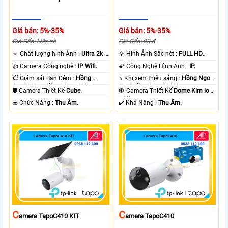
Giá bán: 5%-35%
Giá bán: 5%-35%
Giá Gốc: Liên hệ
Giá Gốc: 00 ₫
🔅 Chất lượng hình Ảnh :
Ultra 2k +
🔆 Hình Ảnh Sắc nét :
FULL HD
.
1080P .
👍 Camera Công nghệ :
IP Wifi.
🌠 Công Nghệ Hình Ảnh :
IP.
💥 Giám sát Ban Đêm :
Hồng
⭐ Khi xem thiếu sáng :
Hồng Ngoại
Ngoại 10m Hồng Ngoại SMD.
10m Hồng Ngoại SMD.
🛡 Camera Thiết Kế
Cube.
🕸️ Camera Thiết Kế
Dome Kim loại
+ Nhựa.
️☣️ Chức Năng :
Thu Âm.
️✔️ Khả Năng :
Thu Âm.
C
C
Amera TapoC410 KIT
Amera TapoC410