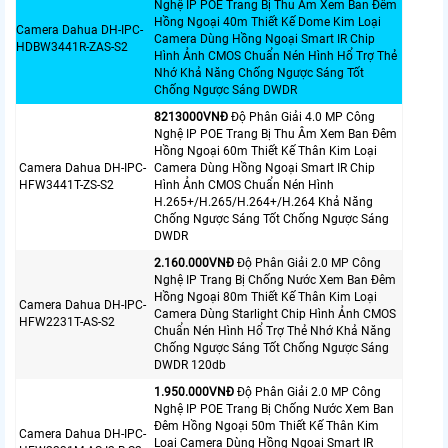
Nghệ IP POE Trang Bị Thu Âm Xem Ban Đêm
Hồng Ngoại 40m Thiết Kế Dome Kim Loại
Camera Dahua DH-IPC-
Camera Dùng Hồng Ngoại Smart IR Chip
HDBW3441R-ZAS-S2
Hình Ảnh CMOS Chuẩn Nén Hình Hổ Trợ Thẻ
Nhớ Khả Năng Chống Ngược Sáng Tốt
Chống Ngược Sáng DWDR
8213000VNÐ
Độ Phân Giải 4.0 MP Công
Nghệ IP POE Trang Bị Thu Âm Xem Ban Đêm
Hồng Ngoại 60m Thiết Kế Thân Kim Loại
Camera Dahua DH-IPC-
Camera Dùng Hồng Ngoại Smart IR Chip
HFW3441T-ZS-S2
Hình Ảnh CMOS Chuẩn Nén Hình
H.265+/H.265/H.264+/H.264 Khả Năng
Chống Ngược Sáng Tốt Chống Ngược Sáng
DWDR
2.160.000VNÐ
Độ Phân Giải 2.0 MP Công
Nghệ IP Trang Bị Chống Nước Xem Ban Đêm
Hồng Ngoại 80m Thiết Kế Thân Kim Loại
Camera Dahua DH-IPC-
Camera Dùng Starlight Chip Hình Ảnh CMOS
HFW2231T-AS-S2
Chuẩn Nén Hình Hổ Trợ Thẻ Nhớ Khả Năng
Chống Ngược Sáng Tốt Chống Ngược Sáng
DWDR 120db
1.950.000VNÐ
Độ Phân Giải 2.0 MP Công
Nghệ IP POE Trang Bị Chống Nước Xem Ban
Đêm Hồng Ngoại 50m Thiết Kế Thân Kim
Camera Dahua DH-IPC-
Loại Camera Dùng Hồng Ngoại Smart IR