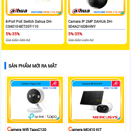
8-Port PoE Switch Dahua DH-
Camera IP 2MP DAHUA DH-
CS4010-8ET2GT-110
SD4A216DB-HNY
5%-35%
5%-35%
Giá Gốc: liên hệ
Giá Gốc: Liên hệ
SẢN PHẨM MỚI RA MẮT
C
C
Amera Wifi TapoC120
Amera MC410 KIT