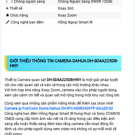
》《 Chống ngược sáng
Chống Ngược Sáng DWDR 120db
❄ Thiết kế
Xoay 360
🔔 Chức năng
Xoay Zoom
🖍 Công nghệ ban đêm
Hồng Ngoại Smart IR
GIỚI THIỆU THÔNG TIN CAMERA DAHUA DH-SD4A225DB-
HNY
Thiết bị Camera quan sát
DH-SD4A225DB-HNY
là một giải pháp tuyệt
vời cho việc quan sát và bảo vệ trong các môi trường khác nhau.
Với tích hợp khả năng Xoay Zoom, camera này cho phép người dùng
xem cận cảnh chi tiết và quan sát mở rộng trong một khu vực rộng lớn.
Cùng xem qua những sản phẩm Hãng khác để thêm lựa chọn nhé!:
Camera Ip Full-Color Dome Dahua DH-IPC-HDW2439TP-AS-LED-S2
Công nghệ ban đêm Hồng Ngoại Smart IR trung thực và Sony STARVIS
CMOS cung cấp hình ảnh sắc nét và rõ ràng trong các điều kiện ánh
sáng yếu hoặc thiếu sáng đảm bảo rằng camera vẫn hoạt động ổn
định và cho phép người dùng xem video mà không có sự mất mát về
chất lượng.