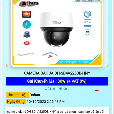
CAMERA DAHUA DH-SD4A225DB-HNY
Giá Khuyến Mãi:
30%
(+ VAT 8%)
Giá Niêm Yết:00 ₫
Thương Hiệu
Dahua
Ngày Đăng
10/16/2023 2:25:48 PM
camera giá rẻ DH-SD4A225DB-HNY là sự lựa chọn hoàn hảo để lắp đặt