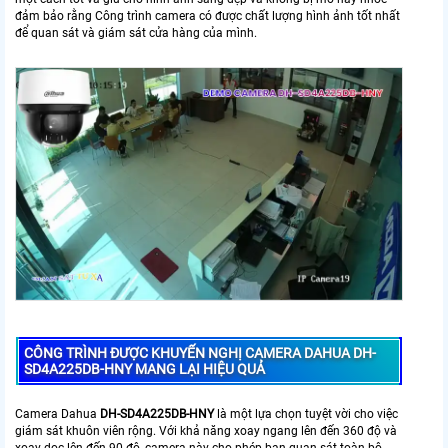
đảm bảo rằng Công trình camera có được chất lượng hình ảnh tốt nhất
để quan sát và giám sát cửa hàng của mình.
CÔNG TRÌNH ĐƯỢC KHUYẾN NGHỊ CAMERA DAHUA DH-
SD4A225DB-HNY MANG LẠI HIỆU QUẢ
Camera Dahua
DH-SD4A225DB-HNY
là một lựa chọn tuyệt vời cho việc
giám sát khuôn viên rộng. Với khả năng xoay ngang lên đến 360 độ và
xoay dọc lên đến 90 độ, camera này cho phép bạn quan sát toàn bộ