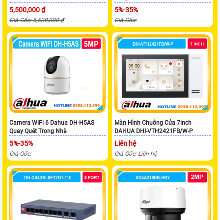
5,500,000 ₫
5%-35%
Giá Gốc: 6,500,000 ₫
Giá Gốc:
Camera WiFi 6 Dahua DH-H5AS
Màn Hình Chuông Cửa 7inch
Quay Quét Trong Nhà
DAHUA DHI-VTH2421FB/W-P
5%-35%
Liên hệ
Giá Gốc:
Giá Gốc: Liên hệ