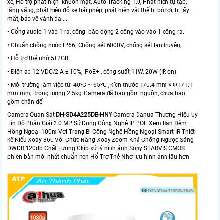
xe, Hỗ trợ phát hiện khuôn mặt, Auto Tracking 1.0, Phát hiện tụ tập,
lãng vãng, phát hiện đỗ xe trái phép, phát hiện vật thể bị bỏ rơi, bị lấy
mất, bảo vệ vành đai...
• Cổng audio 1 vào 1 ra, cổng báo động 2 cổng vào vào 1 cổng ra.
• Chuẩn chống nước IP66; Chống sét 6000V, chống sét lan truyền,
• Hỗ trợ thẻ nhớ 512GB
• Điện áp 12 VDC/2 A ± 10%, PoE+ , công suất 11W, 20W (IR on)
• Môi trường làm việc từ -40ºC ~ 65ºC , kích thước 170.4 mm × Φ171.1
mm mm, trọng lượng 2.5kg, Camera đã bao gồm nguồn, chưa bao
gồm chân đế.
Camera Quan Sát
DH-SD4A225DB-HNY
Camera Dahua Thương Hiệu Uy
Tín Độ Phân Giải 2.0 MP Sử Dụng Công Nghệ IP POE Xem Ban Đêm
Hồng Ngoại 100m Với Trang Bị Công Nghệ Hồng Ngoại Smart IR Thiết
kế Kiểu Xoay 360 Với Chức Năng Xoay Zoom Khả Chống Ngược Sáng
DWDR 120db Chất Lượng Chíp xử lý hình ảnh Sony STARVIS CMOS
phiên bản mới nhất chuẩn nén Hổ Trợ Thẻ Nhớ lưu hình ảnh lâu hơn