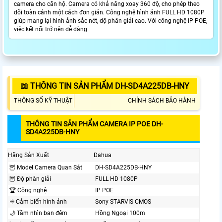
camera cho căn hộ. Camera có khả năng xoay 360 độ, cho phép theo
dõi toàn cảnh một cách đơn giản. Công nghệ hình ảnh FULL HD 1080P
giúp mang lại hình ảnh sắc nét, độ phân giải cao. Với công nghệ IP POE,
việc kết nối trở nên dễ dàng
📖 THÔNG TIN SẢN PHẨM DH-SD4A225DB-HNY
THÔNG SỐ KỸ THUẬT
CHÍNH SÁCH BẢO HÀNH
THÔNG TIN SẢN PHẨM CAMERA IP POE DH-
SD4A225DB-HNY
Hãng Sản Xuất
Dahua
🦉 Model Camera Quan Sát
DH-SD4A225DB-HNY
🦉 Độ phân giải
FULL HD 1080P
🏆 Công nghệ
IP POE
✳️ Cảm biến hình ảnh
Sony STARVIS CMOS
🌙 Tầm nhìn ban đêm
Hồng Ngoại 100m