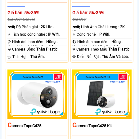
Giá bán: 5%-35%
Giá bán: 5%-35%
Giá Gốc: Liên Hệ
Giá Gốc:
👁️‍🗨 Độ Phân giải :
2K Lite .
👁️‍🗨 Hình Ành Chất Lượng :
2K
Lite .
⚜️ Tích hợp công nghệ :
IP Wifi.
⚜️ Công Nghệ :
IP Wifi.
🌛 Hình ảnh ban đêm :
Hồng
🌔 Hình ảnh ban đêm :
Hồng
Ngoại 10m Có Màu Ban Ðêm.
Ngoại 10m Có Màu Ban Ðêm.
💎 Camera Dòng
Thân Plastic.
❄ Camera Theo Mẫu
Thân Plastic.
️ლ Tích Hợp :
Thu Âm.
️💎 Điểm Nỗi Bật :
Thu Âm Và Loa.
C
C
Amera TapoC425
Amera TapoC425 Kit