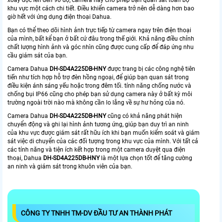
khu vực một cách chi tiết. Điều khiển camera trở nên dễ dàng hơn bao
giờ hết với ứng dụng điện thoại Dahua.
Bạn có thể theo dõi hình ảnh trực tiếp từ camera ngay trên điện thoại
của mình, bất kể bạn ở bất cứ đâu trong thế giới. Khả năng điều chỉnh
chất lượng hình ảnh và góc nhìn cũng được cung cấp để đáp ứng nhu
cầu giám sát của bạn.
Camera Dahua
DH-SD4A225DB-HNY
được trang bị các công nghệ tiên
tiến như tích hợp hỗ trợ đèn hồng ngoại, để giúp bạn quan sát trong
điều kiện ánh sáng yếu hoặc trong đêm tối. tính năng chống nước và
chống bụi IP66 cũng cho phép bạn sử dụng camera này ở bất kỳ môi
trường ngoài trời nào mà không cần lo lắng về sự hư hỏng của nó.
Camera Dahua
DH-SD4A225DB-HNY
cũng có khả năng phát hiện
chuyển động và ghi lại hình ảnh tương ứng, giúp bạn duy trì an ninh
của khu vực được giám sát rất hữu ích khi bạn muốn kiểm soát và giám
sát việc di chuyển của các đối tượng trong khu vực của mình. Với tất cả
các tính năng và tiện ích kết hợp trong một camera duyệt qua điện
thoại, Dahua
DH-SD4A225DB-HNY
là một lựa chọn tốt để tăng cường
an ninh và giám sát trong khuôn viên của bạn.
CÔNG TY TNHH TM-DV ĐẦU TƯ AN THÀNH PHÁT