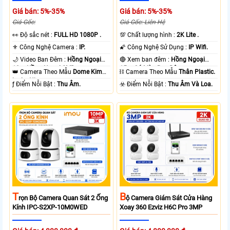
Giá bán: 5%-35%
Giá bán: 5%-35%
Giá Gốc:
Giá Gốc: Liên Hệ
️👀 Độ sắc nét :
FULL HD 1080P .
💯 Chất lượng hình :
2K Lite .
⚜️ Công Nghệ Camera :
IP.
🌠 Công Nghệ Sử Dụng :
IP Wifi.
🌙 Video Ban Đêm :
Hồng Ngoại
🔴 Xem ban đêm :
Hồng Ngoại
10m Hồng Ngoại SMD.
15m Có Màu Ban Ðêm.
👑 Camera Theo Mẫu
Dome Kim
⛓ Camera Theo Mẫu
Thân Plastic.
loại + Nhựa.
️ƒ Điểm Nỗi Bật :
Thu Âm.
️☣️ Điểm Nỗi Bật :
Thu Âm Và Loa.
T
B
Rọn Bộ Camera Quan Sát 2 Ống
Ộ Camera Giám Sát Cửa Hàng
Kính IPC-S2XP-10M0WED
Xoay 360 Ezviz H6C Pro 3MP