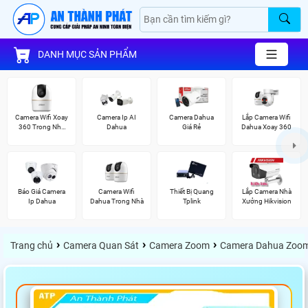
DANH MỤC SẢN PHẨM
Camera Wifi Xoay
Camera Ip AI
Camera Dahua
Lắp Camera Wifi
360 Trong Nhà
Dahua
Giá Rẻ
Dahua Xoay 360
Dahua
Báo Giá Camera
Camera Wifi
Thiết Bị Quang
Lắp Camera Nhà
Ip Dahua
Dahua Trong Nhà
Tplink
Xưởng Hikvision
›
›
›
Trang chủ
Camera Quan Sát
Camera Zoom
Camera Dahua Zoo