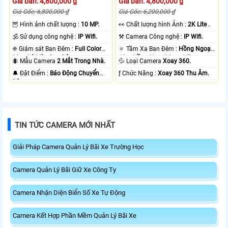
Giá bán: 4,800,000 ₫
Giá bán: 4,800,000 ₫
Giá Gốc: 6,800,000 ₫
Giá Gốc: 6,200,000 ₫
🦉 Hình ảnh chất lượng :
10 MP.
️👀 Chất lượng hình Ảnh :
2K Lite .
🕉️ Sử dụng công nghệ :
IP Wifi.
⚒ Camera Công nghệ :
IP Wifi.
❈ Giám sát Ban Đêm :
Full Color
🔅 Tầm Xa Ban Đêm :
Hồng Ngoại
20m Có Màu Ban Ðêm.
10m Hồng Ngoại Smart IR.
🐜 Mẫu Camera
2 Mắt Trong Nhà.
💦 Loại Camera
Xoay 360.
️🔔 Đặt Điểm :
Báo Động Chuyển
️ƒ Chức Năng :
Xoay 360 Thu Âm.
Động.
TIN TỨC CAMERA MỚI NHẤT
Giải Pháp Camera Quản Lý Bãi Xe Trường Học
Camera Quản Lý Bãi Giữ Xe Công Ty
Camera Nhận Diện Biển Số Xe Tự Động
Camera Kết Hợp Phần Mềm Quản Lý Bãi Xe