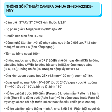
THÔNG SỐ KĨ THUẬT CAMERA DAHUA DH-SD4A225DB-
HNY
• Cảm biến STARVIS™ CMOS kích thước 1/2.8"
• Độ phân giải 2 Megapixel 25/30fps@2MP
• Chuẩn nén hình ảnh H.265+
• Công nghệ Startlight với độ nhạy sáng cực thấp 0.005Lux/F1.6 (ảnh
màu), và 0Lux/F1.6 (ảnh hồng ngoại).
• Tầm xa hồng ngoại 100m
• Chống ngược sáng thực WDR (120dB), chế độ ngày đêm(ICR), tự động
cân bằng trắng (AWB), tự động bù sáng (AGC), chống ngược sáng
(BLC,HLC), Chống nhiễu (3D-DNR), tự động lấy nét (PFA)
• Ống kính zoom quang học 25X (4.8mm–120 mm), zoom số 16x.
• Quay quét ngang (PAN) 0°~360° tốc độ 240°/s, quay dọc lên xuống
-5°~+90°, tốc độ 160°/s, hỗ trợ lật hình 180°
• Hỗ trợ cài đặt trước 300 điểm (Preset), 5 khuôn mẫu (Pattern), 8 hành
trình (Tour), 5 tự động quét (Auto Scan) và tự động quay (Auto Pan), hỗ
trợ chạy lại các cài đặt trước khi có thao tác điều khiển (Idle Motion).
• Hỗ trợ các tính năng thông minh AI như: SMD 3.0 - Phân biệt người và