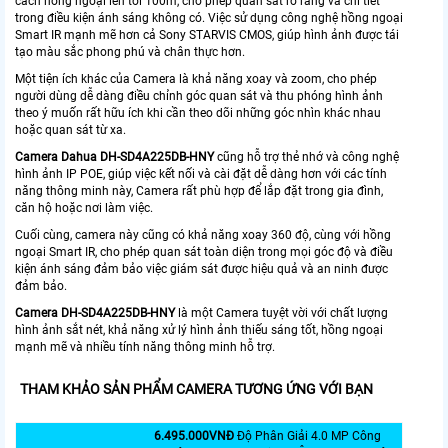
cách hồng ngoại lên tới 100m, cho phép quan sát rõ ràng và chi tiết
trong điều kiện ánh sáng không có. Việc sử dụng công nghệ hồng ngoại
Smart IR mạnh mẽ hơn cả Sony STARVIS CMOS, giúp hình ảnh được tái
tạo màu sắc phong phú và chân thực hơn.
Một tiện ích khác của Camera là khả năng xoay và zoom, cho phép
người dùng dễ dàng điều chỉnh góc quan sát và thu phóng hình ảnh
theo ý muốn rất hữu ích khi cần theo dõi những góc nhìn khác nhau
hoặc quan sát từ xa.
Camera Dahua
DH
-SD4A225DB-HNY
cũng hỗ trợ thẻ nhớ và công nghệ
hình ảnh IP POE, giúp việc kết nối và cài đặt dễ dàng hơn với các tính
năng thông minh này, Camera rất phù hợp để lắp đặt trong gia đình,
căn hộ hoặc nơi làm việc.
Cuối cùng, camera này cũng có khả năng xoay 360 độ, cùng với hồng
ngoại Smart IR, cho phép quan sát toàn diện trong mọi góc độ và điều
kiện ánh sáng đảm bảo việc giám sát được hiệu quả và an ninh được
đảm bảo.
Camera DH-SD4A225DB-HNY
là một Camera tuyệt vời với chất lượng
hình ảnh sắt nét, khả năng xử lý hình ảnh thiếu sáng tốt, hồng ngoại
mạnh mẽ và nhiều tính năng thông minh hỗ trợ.
THAM KHẢO SẢN PHẨM CAMERA TƯƠNG ỨNG VỚI BẠN
6.495.000VNÐ
Độ Phân Giải 4.0 MP Công