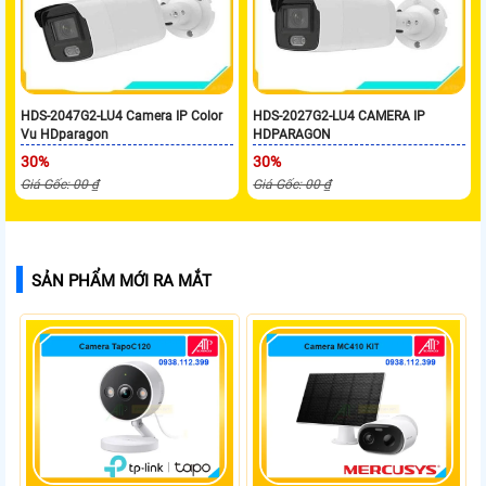
HDS-2047G2-LU4 Camera IP Color
HDS-2027G2-LU4 CAMERA IP
Vu HDparagon
HDPARAGON
30%
30%
Giá Gốc: 00 ₫
Giá Gốc: 00 ₫
SẢN PHẨM MỚI RA MẮT