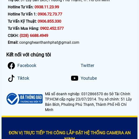
Trụ Sở:
51 Lũy Bán Bích, Phường Phú Thạnh, TP. Hồ Chí Minh
0938.11.23.99
Hotline Tư Vấn:
0906.72.73.77
Hotline Tư Vấn 1:
0906.855.330
Tư Vấn Kỹ Thuật:
0902.452.577
Tư Vấn Mua Hàng:
(028) 6688.4949
CSKH:
Email:
congngheanthanhphat@gmail.com
Kết nối với chúng tôi
Facebook
Twitter
Tiktok
Youtube
Mã số doanh nghiệp: 0312866570 do Sở Tài Chính
TP.HCM cấp ngày 23/07/2014. Trụ sở chính: 51 Lũy
Bán Bích, Phường Phú Thạnh, Thành Phố Hồ Chí
Minh
ĐƠN VỊ TRỰC TIẾP THI CÔNG LẮP ĐẶT HỆ THỐNG CAMERA AN