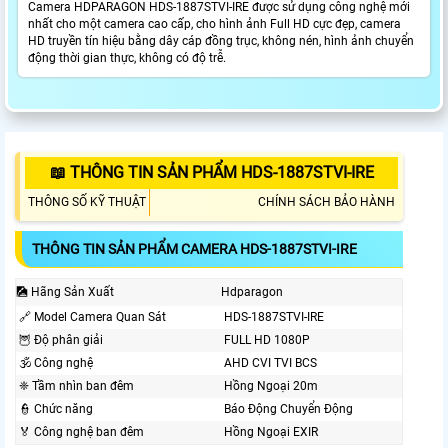
Camera HDPARAGON HDS-1887STVI-IRE được sử dụng công nghệ mới
nhất cho một camera cao cấp, cho hình ảnh Full HD cực đẹp, camera
HD truyền tín hiệu bằng dây cáp đồng trục, không nén, hình ảnh chuyển
động thời gian thực, không có độ trễ.
📖 THÔNG TIN SẢN PHẨM HDS-1887STVI-IRE
THÔNG SỐ KỸ THUẬT
CHÍNH SÁCH BẢO HÀNH
THÔNG TIN SẢN PHẨM CAMERA HDS-1887STVI-IRE
🎑 Hãng Sản Xuất
Hdparagon
🔗 Model Camera Quan Sát
HDS-1887STVI-IRE
🦉 Độ phân giải
FULL HD 1080P
🕉️ Công nghệ
AHD CVI TVI BCS
❈ Tầm nhìn ban đêm
Hồng Ngoại 20m
👮 Chức năng
Báo Động Chuyển Động
️🏅️ Công nghệ ban đêm
Hồng Ngoại EXIR