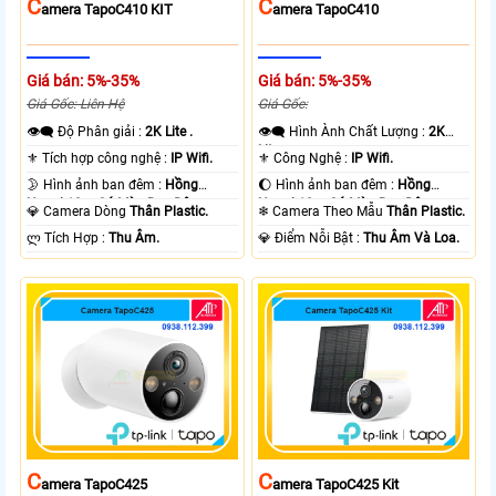
C
C
Amera TapoC410 KIT
Amera TapoC410
Giá bán: 5%-35%
Giá bán: 5%-35%
Giá Gốc: Liên Hệ
Giá Gốc:
👁️‍🗨 Độ Phân giải :
2K Lite .
👁️‍🗨 Hình Ành Chất Lượng :
2K
Lite .
⚜️ Tích hợp công nghệ :
IP Wifi.
⚜️ Công Nghệ :
IP Wifi.
🌛 Hình ảnh ban đêm :
Hồng
🌔 Hình ảnh ban đêm :
Hồng
Ngoại 10m Có Màu Ban Ðêm.
Ngoại 10m Có Màu Ban Ðêm.
💎 Camera Dòng
Thân Plastic.
❄ Camera Theo Mẫu
Thân Plastic.
️ლ Tích Hợp :
Thu Âm.
️💎 Điểm Nỗi Bật :
Thu Âm Và Loa.
C
C
Amera TapoC425
Amera TapoC425 Kit