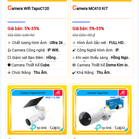
C
C
Amera Wifi TapoC120
Amera MC410 KIT
Giá bán: 5%-35%
Giá bán: 5%-35%
Giá Gốc: Liên hệ
Giá Gốc: 00 ₫
🔅 Chất lượng hình Ảnh :
Ultra 2k +
🔆 Hình Ảnh Sắc nét :
FULL HD
.
1080P .
👍 Camera Công nghệ :
IP Wifi.
🌠 Công Nghệ Hình Ảnh :
IP.
💥 Giám sát Ban Đêm :
Hồng
⭐ Khi xem thiếu sáng :
Hồng Ngoại
Ngoại 10m Hồng Ngoại SMD.
10m Hồng Ngoại SMD.
🛡 Camera Thiết Kế
Cube.
🕸️ Camera Thiết Kế
Dome Kim loại
+ Nhựa.
️☣️ Chức Năng :
Thu Âm.
️✔️ Khả Năng :
Thu Âm.