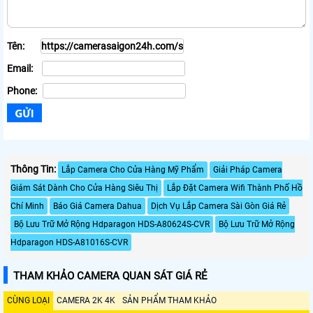
Tên:
Email:
Phone:
Thông Tin:
Lắp Camera Cho Cửa Hàng Mỹ Phẩm
Giải Pháp Camera
Giám Sát Dành Cho Cửa Hàng Siêu Thị
Lắp Đặt Camera Wifi Thành Phố Hồ
Chí Minh
Báo Giá Camera Dahua
Dịch Vụ Lắp Camera Sài Gòn Giá Rẻ
Bộ Lưu Trữ Mở Rộng Hdparagon HDS-A80624S-CVR
Bộ Lưu Trữ Mở Rộng
Hdparagon HDS-A81016S-CVR
THAM KHẢO CAMERA QUAN SÁT GIÁ RẺ
CÙNG LOẠI
CAMERA 2K 4K
SẢN PHẨM THAM KHẢO