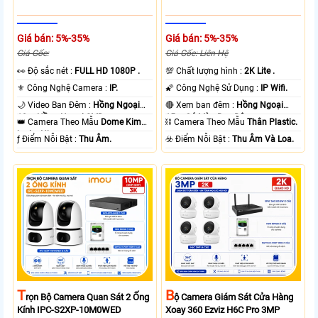
Giá bán: 5%-35%
Giá bán: 5%-35%
Giá Gốc:
Giá Gốc: Liên Hệ
️👀 Độ sắc nét :
FULL HD 1080P .
💯 Chất lượng hình :
2K Lite .
⚜️ Công Nghệ Camera :
IP.
🌠 Công Nghệ Sử Dụng :
IP Wifi.
🌙 Video Ban Đêm :
Hồng Ngoại
🔴 Xem ban đêm :
Hồng Ngoại
10m Hồng Ngoại SMD.
15m Có Màu Ban Ðêm.
👑 Camera Theo Mẫu
Dome Kim
⛓ Camera Theo Mẫu
Thân Plastic.
loại + Nhựa.
️ƒ Điểm Nỗi Bật :
Thu Âm.
️☣️ Điểm Nỗi Bật :
Thu Âm Và Loa.
T
B
Rọn Bộ Camera Quan Sát 2 Ống
Ộ Camera Giám Sát Cửa Hàng
Kính IPC-S2XP-10M0WED
Xoay 360 Ezviz H6C Pro 3MP