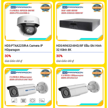
HDS-PT4A225IR-A Camera IP
HDS-N9632I-8HD/8F Đầu Ghi Hinh
HDparagon
32 Kênh 8K
30%
30%
Giá Gốc: 00 ₫
Giá Gốc: 00 ₫