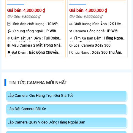
Giá bán: 4,800,000 ₫
Giá bán: 4,800,000 ₫
Giá Gốc: 6,800,000 ₫
Giá Gốc: 6,200,000 ₫
🦉 Hình ảnh chất lượng :
10 MP.
️👀 Chất lượng hình Ảnh :
2K Lite .
🕉️ Sử dụng công nghệ :
IP Wifi.
⚒ Camera Công nghệ :
IP Wifi.
❈ Giám sát Ban Đêm :
Full Color
🔅 Tầm Xa Ban Đêm :
Hồng Ngoại
20m Có Màu Ban Ðêm.
10m Hồng Ngoại Smart IR.
🐜 Mẫu Camera
2 Mắt Trong Nhà.
💦 Loại Camera
Xoay 360.
️🔔 Đặt Điểm :
Báo Động Chuyển
️ƒ Chức Năng :
Xoay 360 Thu Âm.
Động.
TIN TỨC CAMERA MỚI NHẤT
Lắp Camera Kho Hàng Trọn Gói Giá Tốt
Lắp Đặt Camera Bãi Xe
Lắp Camera Quay Video Đóng Hàng Ngoài Sàn