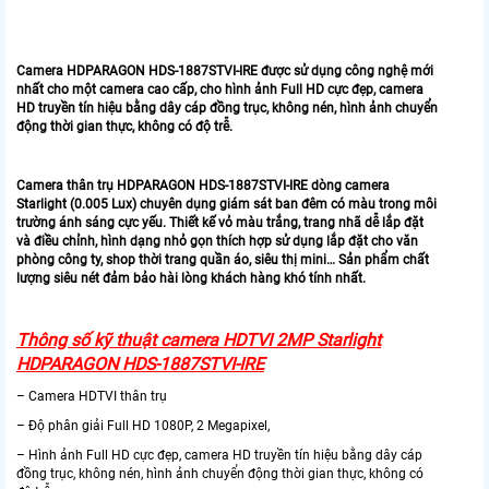
Camera HDPARAGON HDS-1887STVI-IRE được sử dụng công nghệ mới
nhất cho một camera cao cấp, cho hình ảnh Full HD cực đẹp, camera
HD truyền tín hiệu bằng dây cáp đồng trục, không nén, hình ảnh chuyển
động thời gian thực, không có độ trễ.
Camera thân trụ HDPARAGON HDS-1887STVI-IRE dòng camera
Starlight (0.005 Lux) chuyên dụng giám sát ban đêm có màu trong môi
trường ánh sáng cực yếu. Thiết kế vỏ màu trắng, trang nhã dễ lắp đặt
và điều chỉnh, hình dạng nhỏ gọn thích hợp sử dụng lắp đặt cho văn
phòng công ty, shop thời trang quần áo, siêu thị mini… Sản phẩm chất
lượng siêu nét đảm bảo hài lòng khách hàng khó tính nhất.
Thông số kỹ thuật camera HDTVI 2MP Starlight
HDPARAGON HDS-1887STVI-IRE
– Camera HDTVI thân trụ
– Độ phân giải Full HD 1080P, 2 Megapixel,
– Hình ảnh Full HD cực đẹp, camera HD truyền tín hiệu bằng dây cáp
đồng trục, không nén, hình ảnh chuyển động thời gian thực, không có