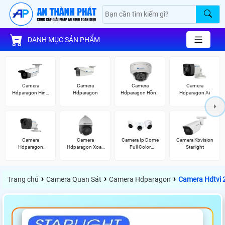
DANH MỤC SẢN PHẨM
Camera
Camera
Camera
Camera
Hdparagon Hình
Hdparagon
Hdparagon Hồng
Hdparagon Ai
Ảnh 4K
Ngoại
Camera
Camera
Camera Ip Dome
Camera Kbvision
Hdparagon
Hdparagon Xoay
Full Color
Starlight
2.0MP
360 Độ
Kbvision
›
›
›
Trang chủ
Camera Quan Sát
Camera Hdparagon
Camera Hdtvi 