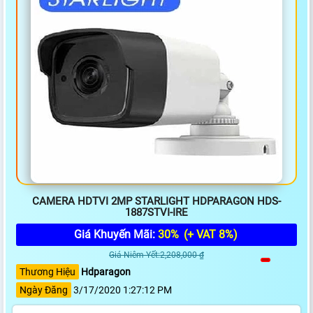
CAMERA HDTVI 2MP STARLIGHT HDPARAGON HDS-
1887STVI-IRE
Giá Khuyến Mãi:
30%
(+ VAT 8%)
Giá Niêm Yết:2,208,000 ₫
Thương Hiệu
Hdparagon
Ngày Đăng
3/17/2020 1:27:12 PM