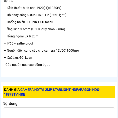
độ trễ.
– Kích thước hình ảnh 1920(H)x1080(V)
– Độ nhạy sáng 0.005 Lux/F1.2 ( StarLight )
– Chống nhiểu 3D DNR, OSD menu
– Ống kính 3.6mm@F1.8 (tùy chọn: 6mm)
– Hồng ngoại EXIR 20m
– IP66 weatherproof
– Nguồn điện cung cấp cho camera 12VDC 1000mA
– Xuất xứ: Đài Loan
- Cấp nguồn qua cáp đồng trục .
ĐÁNH GIÁ
CAMERA HDTVI 2MP STARLIGHT HDPARAGON HDS-
1887STVI-IRE
Nội dung: