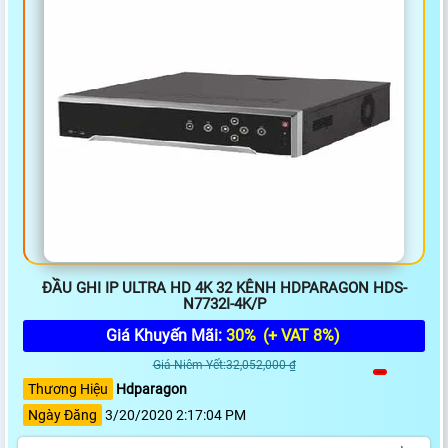
ĐẦU GHI IP ULTRA HD 4K 32 KÊNH HDPARAGON HDS-
N7732I-4K/P
Giá Khuyến Mãi:
30%
(+ VAT 8%)
Giá Niêm Yết:32,052,000 ₫
Thương Hiệu
Hdparagon
Ngày Đăng
3/20/2020 2:17:04 PM