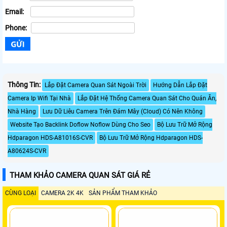
Email:
Phone:
Thông Tin:
Lắp Đặt Camera Quan Sát Ngoài Trời
Hướng Dẫn Lắp Đặt
Camera Ip Wifi Tại Nhà
Lắp Đặt Hệ Thống Camera Quan Sát Cho Quán Ăn,
Nhà Hàng
Lưu Dữ Liêu Camera Trên Đám Mây (Cloud) Có Nên Không
Website Tạo Backlink Doflow Noflow Dùng Cho Seo
Bộ Lưu Trữ Mở Rộng
Hdparagon HDS-A81016S-CVR
Bộ Lưu Trữ Mở Rộng Hdparagon HDS-
A80624S-CVR
THAM KHẢO CAMERA QUAN SÁT GIÁ RẺ
CÙNG LOẠI
CAMERA 2K 4K
SẢN PHẨM THAM KHẢO