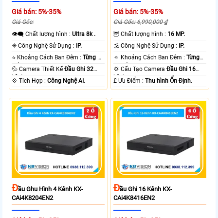
Giá bán: 5%-35%
Giá bán: 5%-35%
Giá Gốc:
Giá Gốc: 6,990,000 ₫
👁️‍🗨 Chất lượng hình :
Ultra 8k .
🦉 Chất lượng hình :
16 MP.
✳️ Công Nghệ Sử Dụng :
IP.
🕉️ Công Nghệ Sử Dụng :
IP.
⭐ Khoảng Cách Ban Đêm :
Từng Vị
🔅 Khoảng Cách Ban Đêm :
Từng
Trí Camera .
Vị Trí Camera .
💦 Camera Thiết Kế
Đầu Ghi 32
💢 Cấu Tạo Camera
Đầu Ghi 16
kênh.
kênh.
️💠 Tích Hợp :
Công Nghệ AI.
️₤ Ưu Điểm :
Thu hình Ổn Định.
Đ
Đ
Ầu Ghu Hình 4 Kênh KX-
Ầu Ghi 16 Kênh KX-
CAi4K8204EN2
CAi4K8416EN2