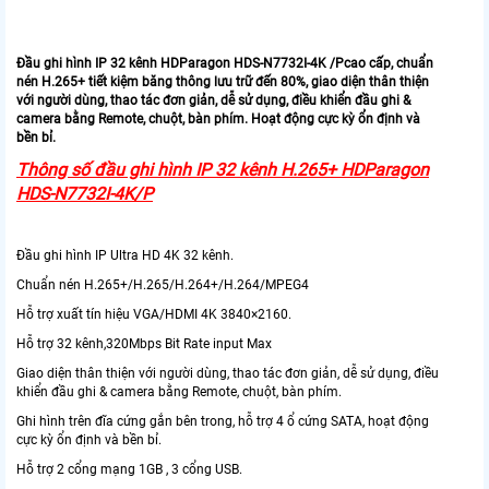
​​Đầu ghi hình IP 32 kênh HDParagon HDS-N7732I-4K /Pcao cấp, chuẩn
nén H.265+ tiết kiệm băng thông lưu trữ đến 80%, giao diện thân thiện
với người dùng, thao tác đơn giản, dễ sử dụng, điều khiển đầu ghi &
camera bằng Remote, chuột, bàn phím. Hoạt động cực kỳ ổn định và
bền bỉ.
Thông số đầu ghi hình IP 32 kênh H.265+ HDParagon
HDS-N7732I-4K/P
Đầu ghi hình IP Ultra HD 4K 32 kênh.
Chuẩn nén H.265+/H.265/H.264+/H.264/MPEG4
Hỗ trợ xuất tín hiệu VGA/HDMI 4K 3840×2160.
Hỗ trợ 32 kênh,320Mbps Bit Rate input Max
Giao diện thân thiện với người dùng, thao tác đơn giản, dễ sử dụng, điều
khiển đầu ghi & camera bằng Remote, chuột, bàn phím.
Ghi hình trên đĩa cứng gắn bên trong, hỗ trợ 4 ổ cứng SATA, hoạt động
cực kỳ ổn định và bền bỉ.
Hỗ trợ 2 cổng mạng 1GB , 3 cổng USB.