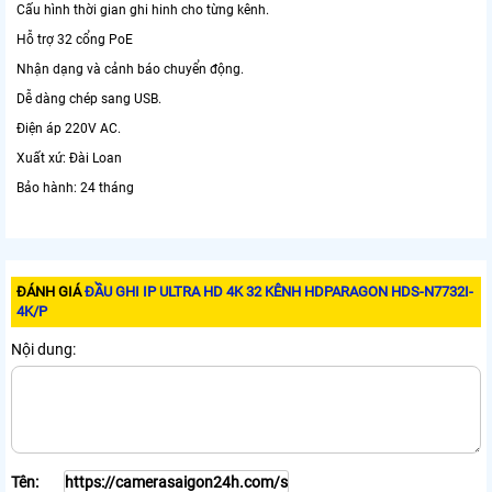
Cấu hình thời gian ghi hinh cho từng kênh.
Hỗ trợ 32 cổng PoE
Nhận dạng và cảnh báo chuyển động.
Dễ dàng chép sang USB.
Điện áp 220V AC.
Xuất xứ: Đài Loan
Bảo hành: 24 tháng
ĐÁNH GIÁ
ĐẦU GHI IP ULTRA HD 4K 32 KÊNH HDPARAGON HDS-N7732I-
4K/P
Nội dung:
Tên: