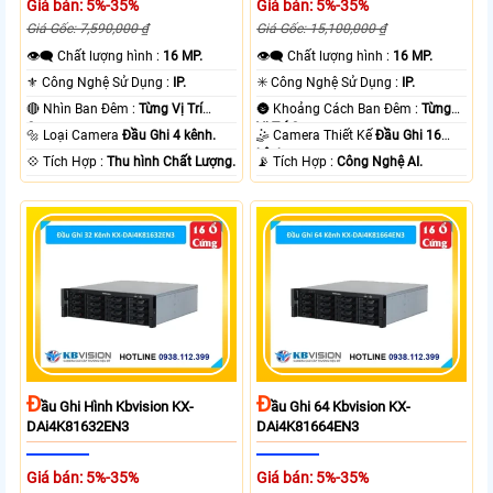
Giá bán: 5%-35%
Giá bán: 5%-35%
Giá Gốc: 7,590,000 ₫
Giá Gốc: 15,100,000 ₫
👁️‍🗨 Chất lượng hình :
16 MP.
👁️‍🗨 Chất lượng hình :
16 MP.
⚜️ Công Nghệ Sử Dụng :
IP.
✳️ Công Nghệ Sử Dụng :
IP.
🔴 Nhìn Ban Đêm :
Từng Vị Trí
🌚 Khoảng Cách Ban Đêm :
Từng
Camera .
Vị Trí Camera .
🔩 Loại Camera
Đầu Ghi 4 kênh.
🤹 Camera Thiết Kế
Đầu Ghi 16
kênh.
️💠 Tích Hợp :
Thu hình Chất Lượng.
️📡 Tích Hợp :
Công Nghệ AI.
Đ
Đ
Ầu Ghi Hình Kbvision KX-
Ầu Ghi 64 Kbvision KX-
DAi4K81632EN3
DAi4K81664EN3
Giá bán: 5%-35%
Giá bán: 5%-35%