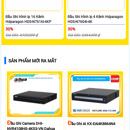
Đầu Ghi Hình Ip 16 Kênh
Đầu Ghi Hình Ip 4 Kênh Hdparagon
Hdparagon HDS-N7616I-4KP
HDS-N7604I-4K
30%
30%
Giá Gốc: 4,920,000 ₫
Giá Gốc: 3,864,000 ₫
SẢN PHẨM MỚI RA MẮT
Đ
Đ
Ầu Ghi Camera DHI-
Ầu Ghi AI KX-EAi4K8864N4
NVR4108HS-4KS3-VN Dahua