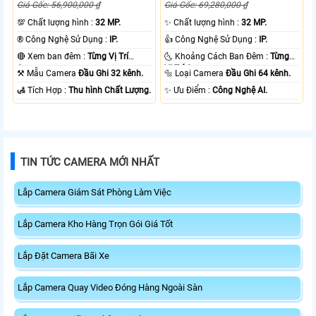
Giá Gốc: 56,900,000 ₫
Giá Gốc: 69,280,000 ₫
💯 Chất lượng hình :
32 MP.
✨ Chất lượng hình :
32 MP.
®️ Công Nghệ Sử Dụng :
IP.
👍 Công Nghệ Sử Dụng :
IP.
🔴 Xem ban đêm :
Từng Vị Trí
🌜 Khoảng Cách Ban Đêm :
Từng
Camera .
Vị Trí Camera .
⚒ Mẫu Camera
Đầu Ghi 32 kênh.
🔩 Loại Camera
Đầu Ghi 64 kênh.
️🛃 Tích Hợp :
Thu hình Chất Lượng.
️✨ Ưu Điểm :
Công Nghệ AI.
TIN TỨC CAMERA MỚI NHẤT
Lắp Camera Giám Sát Phòng Làm Việc
Lắp Camera Kho Hàng Trọn Gói Giá Tốt
Lắp Đặt Camera Bãi Xe
Lắp Camera Quay Video Đóng Hàng Ngoài Sàn