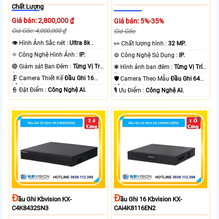
Chất Lượng
Giá bán: 2,800,000 ₫
Giá bán: 5%-35%
Giá Gốc: 4,000,000 ₫
Giá Gốc:
👁 Hình Ảnh Sắc nét :
Ultra 8k .
️👀 Chất lượng hình :
32 MP.
⚛️ Công Nghệ Hình Ảnh :
IP.
⚙ Công Nghệ Sử Dụng :
IP.
🔴 Giám sát Ban Đêm :
Từng Vị Trí
❃ Hình ảnh ban đêm :
Từng Vị Trí
Camera .
Camera .
🗜️ Camera Thiết Kế
Đầu Ghi 16
🛡 Camera Theo Mẫu
Đầu Ghi 64
kênh.
kênh.
️👮 Đặt Điểm :
Công Nghệ AI.
️🎙 Ưu Điểm :
Công Nghệ AI.
Đ
Đ
Ầu Ghi Kbvision KX-
Ầu Ghi 16 Kbvision KX-
C4K8432SN3
CAi4K8116EN2