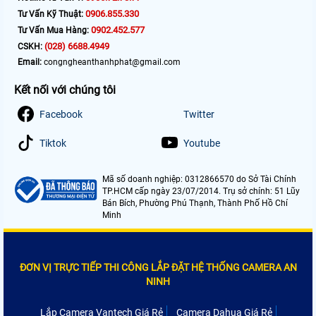
0906.855.330
Tư Vấn Kỹ Thuật:
0902.452.577
Tư Vấn Mua Hàng:
(028) 6688.4949
CSKH:
Email:
congngheanthanhphat@gmail.com
Kết nối với chúng tôi
Facebook
Twitter
Tiktok
Youtube
Mã số doanh nghiệp: 0312866570 do Sở Tài Chính
TP.HCM cấp ngày 23/07/2014. Trụ sở chính: 51 Lũy
Bán Bích, Phường Phú Thạnh, Thành Phố Hồ Chí
Minh
ĐƠN VỊ TRỰC TIẾP THI CÔNG LẮP ĐẶT HỆ THỐNG CAMERA AN
NINH
Lắp Camera Vantech Giá Rẻ
Camera Dahua Giá Rẻ