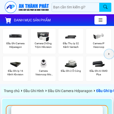
DANH MỤC SẢN PHẨM
Đầu Ghi Camera
Camera Chống
Đầu Thu Ip 32
Camera IP
Hdparagon
Trộm Hikvision
Kênh Vantech
Visioncop
Đầu Ghi Ip 16
Camera
Đầu Ghi 2 Ổ Cứng
Đầu Ghi AI SMD
Kênh Kbvision
Visioncop Mic
Plus
Thu Âm
›
›
›
Trang chủ
Đầu Ghi Hình
Đầu Ghi Camera Hdparagon
Đầu Ghi Ip