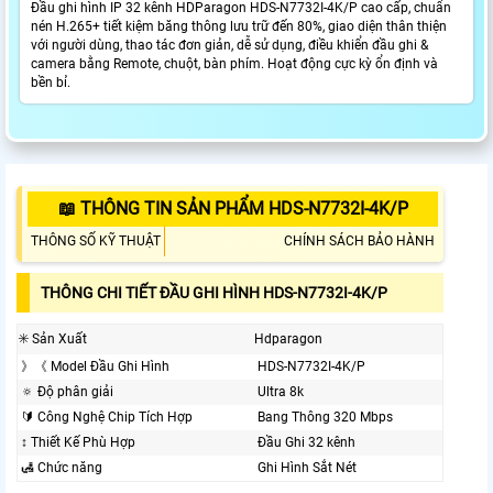
​​Đầu ghi hình IP 32 kênh HDParagon HDS-N7732I-4K/P cao cấp, chuẩn
nén H.265+ tiết kiệm băng thông lưu trữ đến 80%, giao diện thân thiện
với người dùng, thao tác đơn giản, dễ sử dụng, điều khiển đầu ghi &
camera bằng Remote, chuột, bàn phím. Hoạt động cực kỳ ổn định và
bền bỉ.
📖 THÔNG TIN SẢN PHẨM HDS-N7732I-4K/P
THÔNG SỐ KỸ THUẬT
CHÍNH SÁCH BẢO HÀNH
THÔNG CHI TIẾT ĐẦU GHI HÌNH HDS-N7732I-4K/P
✳️ Sản Xuất
Hdparagon
》《 Model Đầu Ghi Hình
HDS-N7732I-4K/P
🔅 Độ phân giải
Ultra 8k
🔰 Công Nghệ Chip Tích Hợp
Bang Thông 320 Mbps
↕️ Thiết Kế Phù Hợp
Đầu Ghi 32 kênh
🛃 Chức năng
Ghi Hình Sắt Nét