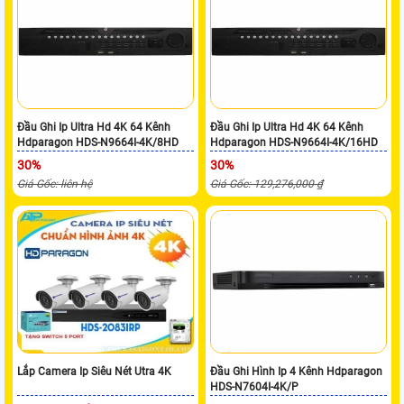
Đầu Ghi Ip Ultra Hd 4K 64 Kênh
Đầu Ghi Ip Ultra Hd 4K 64 Kênh
Hdparagon HDS-N9664I-4K/8HD
Hdparagon HDS-N9664I-4K/16HD
30%
30%
Giá Gốc: liên hệ
Giá Gốc: 129,276,000 ₫
Lắp Camera Ip Siêu Nét Utra 4K
Đầu Ghi Hình Ip 4 Kênh Hdparagon
HDS-N7604I-4K/P