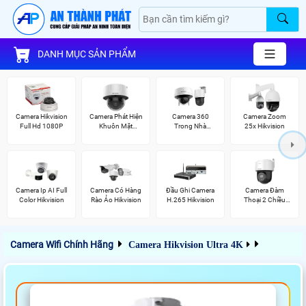
DANH MỤC SẢN PHẨM
Camera Hikvision
Camera Phát Hiện
Camera 360
Camera Zoom
Full Hd 1080P
Khuôn Mặt
Trong Nhà
25x Hikvision
Hikvision
Hikvision
Camera Ip AI Full
Camera Có Hàng
Đầu Ghi Camera
Camera Đàm
Color Hikvision
Rào Ảo Hikvision
H.265 Hikvision
Thoại 2 Chiều
Hikvision
Camera Wifi Chính Hãng
Camera Hikvision Ultra 4K