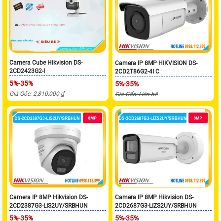
Camera Cube Hikvision DS-
Camera IP 8MP HIKVISION DS-
2CD2423G2-I
2CD2T86G2-4I C
5%-35%
5%-35%
Giá Gốc: 2,810,000 ₫
Giá Gốc: Liên hệ
Camera IP 8MP Hikvision DS-
Camera IP 8MP Hikvision DS-
2CD2387G3-LIS2UY/SRBHUN
2CD2687G3-LIZS2UY/SRBHUN
5%-35%
5%-35%