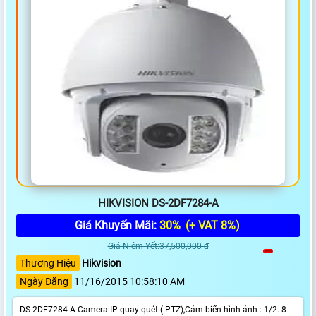
HIKVISION DS-2DF7284-A
Giá Khuyến Mãi:
30%
(+ VAT 8%)
Giá Niêm Yết:37,500,000 ₫
Thương Hiệu
Hikvision
Ngày Đăng
11/16/2015 10:58:10 AM
DS-2DF7284-A Camera IP quay quét ( PTZ),Cảm biến hình ảnh : 1/2. 8