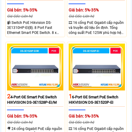
Giá bán: 5%-35%
Giá bán: 5%-35%
Giá Gốc: Liên hệ
Giá Gốc: Liên hệ
📹 Switch PoE Hikvision DS-
🎞 16 cổng PoE Gigabit cấp nguồn
3E1310HP-EI(B). 8 Port Fast
và truyền dữ liệu ổn định. Tổng
Ethernet Smart POE Switch. 8 x
công suất PoE 125W phù hợp hệ
10/100M PoE Ports, 2 x Gigabit
thống camera IP vừa. 2 cổng RJ45
Uplink Ports.
Gigabit và 2 cổng quang SFP mở
rộng linh hoạt. Hỗ trợ truyền PoE
xa tối đa lên đến 300 mét.
2
1
4-Port GE Smart PoE Switch
6-Port GE Smart PoE Switch
HIKVISION DS-3E1528P-EI/M
HIKVISION DS-3E1520P-EI
Giá bán: 5%-35%
Giá bán: 5%-35%
Giá Gốc: Liên hệ
Giá Gốc: Liên hệ
🎥 24 cổng Gigabit PoE cấp nguồn
🎞 16 cổng PoE Gigabit cấp nguồn