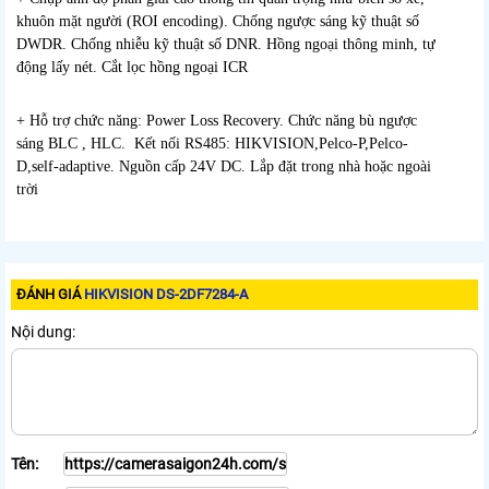
khuôn mặt người (ROI encoding). Chống ngược sáng kỹ thuật số
DWDR. Chống nhiễu kỹ thuật số DNR. Hồng ngoại thông minh, tự
động lấy nét. Cắt lọc hồng ngoại ICR
+ Hỗ trợ chức năng: Power Loss Recovery. Chức năng bù ngược
sáng BLC , HLC. Kết nối RS485: HIKVISION,Pelco-P,Pelco-
D,self-adaptive. Nguồn cấp 24V DC. Lắp đặt trong nhà hoặc ngoài
trời
ĐÁNH GIÁ
HIKVISION DS-2DF7284-A
Nội dung:
Tên: