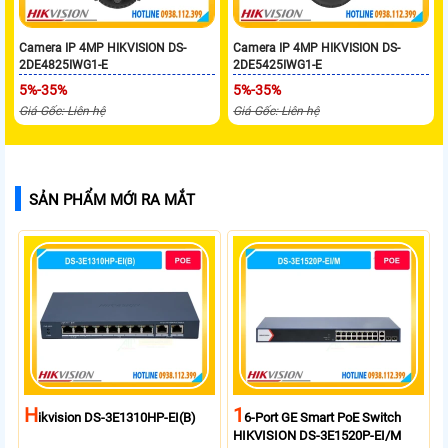
Camera IP 4MP HIKVISION DS-
Camera IP 4MP HIKVISION DS-
2DE4825IWG1-E
2DE5425IWG1-E
5%-35%
5%-35%
Giá Gốc: Liên hệ
Giá Gốc: Liên hệ
SẢN PHẨM MỚI RA MẮT
H
1
Ikvision DS-3E1310HP-EI(B)
6-Port GE Smart PoE Switch
HIKVISION DS-3E1520P-EI/M