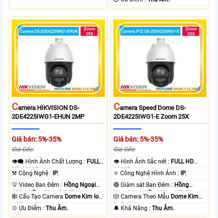
C
C
Amera HIKVISION DS-
Amera Speed Dome DS-
2DE4225IWG1-EHUN 2MP
2DE4225IWG1-E Zoom 25X
Giá bán: 5%-35%
Giá bán: 5%-35%
Giá Gốc:
Giá Gốc:
👁️‍🗨 Hình Ành Chất Lượng :
FULL
👁 Hình Ảnh Sắc nét :
FULL HD
HD 1080P .
1080P .
⚒ Công Nghệ :
IP.
⚛️ Công Nghệ Hình Ảnh :
IP.
💡 Video Ban Đêm :
Hồng Ngoại
🔴 Giám sát Ban Đêm :
Hồng
100m Hồng Ngoại SMD.
Ngoại 10m Hồng Ngoại SMD.
🕸️ Cấu Tạo Camera
Dome Kim loại
🎲 Camera Theo Mẫu
Dome Kim
+ Nhựa.
loại + Nhựa.
️💠 Ưu Điểm :
Thu Âm.
️🔔 Khả Năng :
Thu Âm.