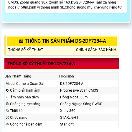
CMOS. Zoom quang 30X, zoom số 16X,DS-2DF7284-A Tầm xa hồng
ngoại ,150m,Định vị thông minh 3D,Chống sương mù, che vùng riêng tư.
📖 THÔNG TIN SẢN PHẨM DS-2DF7284-A
THÔNG SỐ KỸ THUẬT
CHÍNH SÁCH BẢO HÀNH
THÔNG SỐ KỸ THUẬT DS-2DF7284-A
Sản Phẩm Hãng
Hikvision
Model Camera Quan Sát
DS-2DF7284-A
🔄 Cảm biến hình ảnh
Progressive Scan CMOS
⭐ Tầm nhìn ban đêm
Hồng Ngoại 30m
🛑 Chống ngược sáng
Chống Ngược Sáng DWDR
💦 Thiết kế
Xoay 360
⌘ Chức năng
STARLIGHT
🎆 Công nghệ ban đêm
Starlight