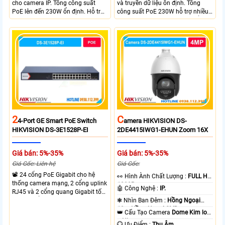
cho camera IP. Tổng công suất
và truyền dữ liệu ổn định. Tổng
PoE lên đến 230W ổn định. Hỗ trợ
công suất PoE 230W hỗ trợ nhiều
truyền PoE xa đến 300 mét. Băng
thiết bị cùng lúc. Tốc độ chuyển
thông chuyển mạch đạt 68 Gbps
mạch 68Gbps đảm bảo hiệu suất
mạnh mẽ.
cao ổn định. Hỗ trợ truyền PoE xa
lên đến 300m cho hệ thống
camera.
2
C
4-Port GE Smart PoE Switch
Amera HIKVISION DS-
HIKVISION DS-3E1528P-EI
2DE4415IWG1-EHUN Zoom 16X
Giá bán: 5%-35%
Giá bán: 5%-35%
Giá Gốc: Liên hệ
Giá Gốc:
📽 24 cổng PoE Gigabit cho hệ
️👀 Hình Ành Chất Lượng :
FULL HD
thống camera mạng, 2 cổng uplink
1080P .
🤖️ Công Nghệ :
IP.
RJ45 và 2 cổng quang Gigabit tốc
độ cao, Tổng công suất PoE 370W
❃ Nhìn Ban Đêm :
Hồng Ngoại
cấp nguồn nhiều thiết bị.
10m Hồng Ngoại SMD.
👑 Cấu Tạo Camera
Dome Kim loại
+ Nhựa.
️💮 Ưu Điểm :
Thu Âm.