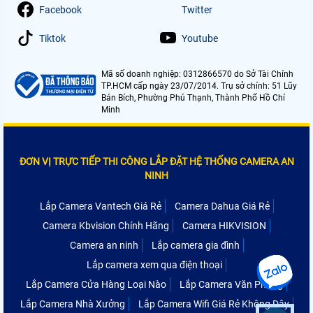
Facebook
Twitter
Tiktok
Youtube
Mã số doanh nghiệp: 0312866570 do Sở Tài Chính
TP.HCM cấp ngày 23/07/2014. Trụ sở chính: 51 Lũy
Bán Bích, Phường Phú Thạnh, Thành Phố Hồ Chí
Minh
ĐƠN VỊ TRỰC TIẾP THI CÔNG LẮP ĐẶT HỆ THỐNG CAMERA AN
NINH
Lắp Camera Vantech Giá Rẻ
Camera Dahua Giá Rẻ
Camera Kbvision Chính Hãng
Camera HIKVISION
Camera an ninh
Lắp camera gia đình
Lắp camera xem qua điện thoại
Lắp Camera Cửa Hàng Loại Nào
Lắp Camera Văn Phòng
Lắp Camera Nhà Xưởng
Lắp Camera Wifi Giá Rẻ Không Dây