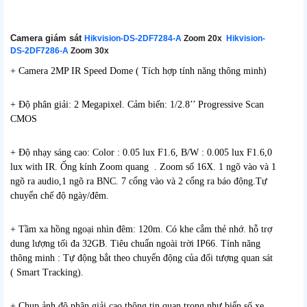
Camera giám sát
Hikvision-DS-2DF7284-A
Zoom 20x
Hikvision-
DS-2DF7286-A
Zoom 30x
+ Camera 2MP IR Speed Dome ( Tích hợp tính năng thông minh)
+ Độ phân giải: 2 Megapixel. Cảm biến: 1/2.8’’ Progressive Scan
CMOS
+ Độ nhạy sáng cao: Color : 0.05 lux F1.6, B/W : 0.005 lux F1.6,0
lux with IR. Ống kính Zoom quang . Zoom số 16X. 1 ngõ vào và 1
ngõ ra audio,1 ngõ ra BNC. 7 cổng vào và 2 cổng ra báo động.Tự
chuyển chế độ ngày/đêm.
+ Tầm xa hồng ngoại nhìn đêm: 120m. Có khe cắm thẻ nhớ. hỗ trợ
dung lượng tối đa 32GB. Tiêu chuẩn ngoài trời IP66. Tính năng
thông minh : Tự động bắt theo chuyển động của đối tượng quan sát
( Smart Tracking).
+ Chụp ảnh độ phân giải cao thông tin quan trọng như biển số xe,