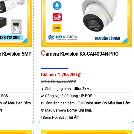
C
e Kbvision 5MP
Amera Kbvision KX-CAi4004N-PRO
Giá bán: 2,785,250 ₫
Giá Gốc: 4,285,000 ₫
☀️ Chất lượng hình :
Ultra 2k + .
 BCS.
🌠 Công Nghệ Sử Dụng :
IP POE.
0m Có Màu Ban Ðêm.
✪ Hình ảnh ban đêm :
Full Color 30m Có Màu Ban Ðêm.
a.
🎼️ Mẫu Camera
Dome Kim loại.
️ƒ Điểm Nỗi Bật :
Thu Âm.