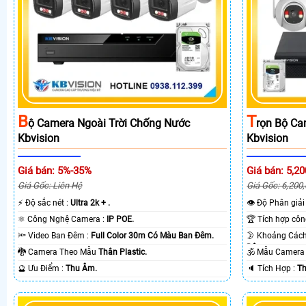
B
T
Ộ Camera Ngoài Trời Chống Nước
Rọn Bộ Ca
Kbvision
Kbvision
Giá bán: 5%-35%
Giá bán: 5,20
Giá Gốc: Liên Hệ
Giá Gốc: 6,200
️⚡ Độ sắc nét :
Ultra 2k + .
👁 Độ Phân giải
⚛️ Công Nghệ Camera :
IP POE.
🔦 Video Ban Đêm :
Full Color 30m Có Màu Ban Ðêm.
Ðêm.
🐉️ Camera Theo Mẫu
Thân Plastic.
🕉️ Mẫu Camer
️🔮 Ưu Điểm :
Thu Âm.
️🔈 Tích Hợp :
Th