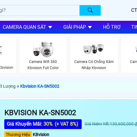
CT
CAMERA QUAN SÁT
GIẢI PHÁP
HỖ TRỢ
TI
Camera Wifi 360
Camera Có Chống Xâm
Cam
Kbvision
Kbvision Full Color
Nhập Kbvision
›
ất Lượng
Kbvision KA-SN5002
KBVISION KA-SN5002
Giá Khuyến Mãi:
30%
(+ VAT 8%)
Giá Niêm Yết:130,600,000 ₫
Thương Hiệu
KBvision