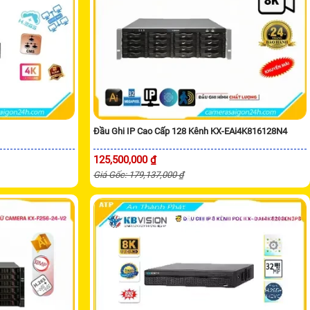
Đầu Ghi IP Cao Cấp 128 Kênh KX-EAi4K816128N4
125,500,000 ₫
Giá Gốc: 179,137,000 ₫