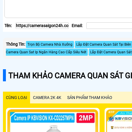
Tên:
Email:
Thông Tin:
Trọn Bộ Camera Nhà Xưởng
Lắp Đặt Camera Quan Sát Tại Biê
Camera Quan Sat Ip Ngân Hàng Cao Cấp Siêu Nét
Lắp Đặt Camera Quan Sát 
THAM KHẢO CAMERA QUAN SÁT GI
CÙNG LOẠI
CAMERA 2K 4K
SẢN PHẨM THAM KHẢO