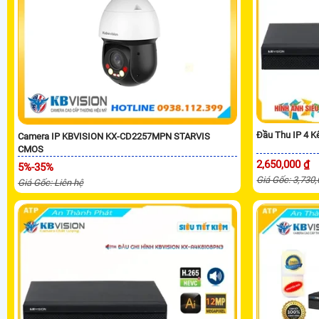
Đầu Thu IP 4 
Camera IP KBVISION KX-CD2257MPN STARVIS
CMOS
2,650,000 ₫
5%-35%
Giá Gốc: 3,730
Giá Gốc: Liên hệ