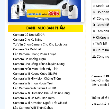
❇️ Model 
🔅 Độ phân
🌠 Công n
🔰 Cảm biế
DANH MỤC SẢN PHẨM
❃ Tầm nhì
Camera Có Đọc Mã QR
✱ Chống n
Camera Cho Xe Nâng
↕️ Thiết kế
Tư Vấn Chọn Camera Cho Kho Logistics
Camera Giá Rẻ Nhất
♚ Chức n
Lắp Camera Phòng Phẩu Thuật
🌄 Công n
Camera Có Chống Trộm
Camera Cho Công Trình Chuyên Dụng
Camera Nhìn Màn Hình Máy Tính
Camera Wifi Kbone Cube Giá Rẻ
Camera IP
K
Camera Wifi Hikvision Chống Trộm
hợp với nhữn
Camera Wifi Imou Ngoài Trời
thông minh, S
Lắp Camera Wifi Dahua Full HD
Camera Wifi Hikvision Giá Rẻ Chính Hãng
Camera Wifi Có Màu Ban Đêm
Thông số kỹ 
Camera Wifi Kbvision Ngoài Trời Giá Rẻ
● Điều khiển
Lắp Camera Wifi Thân Dahua