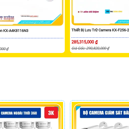
Thiết Bị Lưu Trữ Camera KX-F256-
ion KX-A4K8116N3
285,315,000 ₫
Giá Gốc: 290,820,000 ₫
,000 ₫