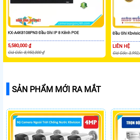
KX-A4K8108PN3 Đầu Ghi IP 8 Kênh POE
Đầu Ghi Kbvis
5,580,000 ₫
LIÊN HỆ
Giá Gốc: 8,950,000 ₫
Giá Gốc: 3,992
SẢN PHẨM MỚI RA MẮT