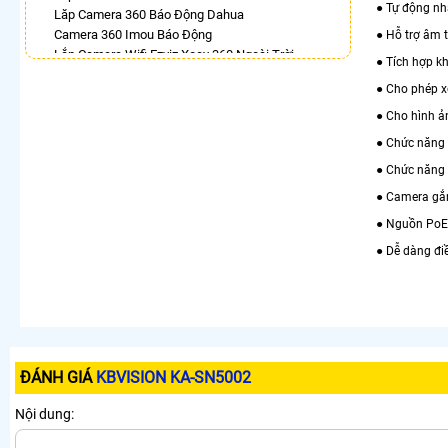
● Tự động nh
Lăp Camera 360 Báo Động Dahua
Camera 360 Imou Báo Động
● Hỗ trợ âm 
Lắp Camera Wifi Ezviz Xoay 360 Ngoài Trời
● Tích hợp k
Camera Ip 360 Kbvision
● Cho phép x
Lắp Camera Ezviz Xoay 360 Trong Nhà
Camera Wifi 360 Full Color Hik
● Cho hình ả
Camera Xoay 360 Kbvision Giá Rẻ
● Chức năng 
Camera Kbone Xoay 360
● Chức năng 
LẮP CAMERA THEO NHU CẦU
● Camera gắn
Lắp Camera Văn Phòng Giá Rẻ
● Nguồn PoE
Lắp Camera Nhà Xưởng Giá Rẻ
● Dễ dàng đ
Lắp Camera Gia Đình Giá Rẻ
Lắp Camera Kho Hàng Giá Rẻ
Lắp Camera Cửa Hàng Giá Rẻ
Lắp Camera Wifi Giá Rẻ Chính Hãng
Lắp Camera Công Trình Giá Rẻ
Camera 360 Giá Rẻ
ĐÁNH GIÁ
KBVISION KA-SN5002
Nội dung: