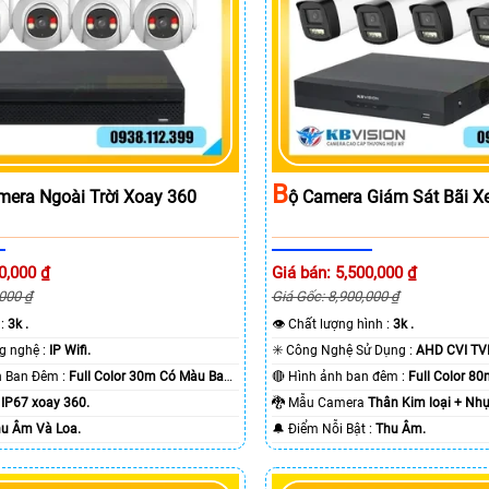
B
mera Ngoài Trời Xoay 360
Ộ Camera Giám Sát Bãi X
0,000 ₫
Giá bán: 5,500,000 ₫
,000 ₫
Giá Gốc: 8,900,000 ₫
 :
3k .
👁 Chất lượng hình :
3k .
🏆 Tích hợp công nghệ :
IP Wifi.
✳️ Công Nghệ Sử Dụng :
AHD CVI TVI
🌛 Khoảng Cách Ban Đêm :
Full Color 30m Có Màu Ban
🔴 Hình ảnh ban đêm :
Full Color 8
a
IP67 xoay 360.
🐉️ Mẫu Camera
Thân Kim loại + Nhự
u Âm Và Loa.
️🔔 Điểm Nỗi Bật :
Thu Âm.