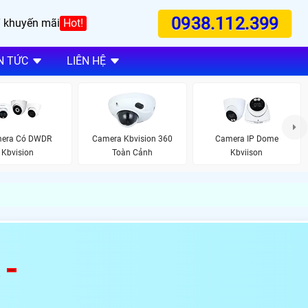
0938.112.399
 khuyến mãi
Hot!
N TỨC
LIÊN HỆ
era Có DWDR
Camera Kbvision 360
Camera IP Dome
Kbvision
Toàn Cảnh
Kbviison