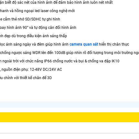
ận biết độ sác nét của hình ảnh để đảm bảo hình ảnh luôn nét nhất
thanh và hồng ngoại led laser công nghệ mới
he cắm thẻ nhớ SD/SDHC tự ghi hình
oay hình ảnh 90° và tự động cân đối hình ảnh
nh đẹp dù trong điều kiện ánh sáng thấp
lọc ánh sáng ngày và đêm giúp hình ảnh
camera quan sát
hiển thị chân thực
chống ngược sáng WDR lên đến 100dB giúp nhìn rõ đối tượng trong môi trường n
 ngoài trời với chức năng IP66 chống nước và bụi & chống va đập IK10
, nguồn điện phụ: 12-48V DC/24V AC
iều chỉnh với thiết kế chân đế 3D