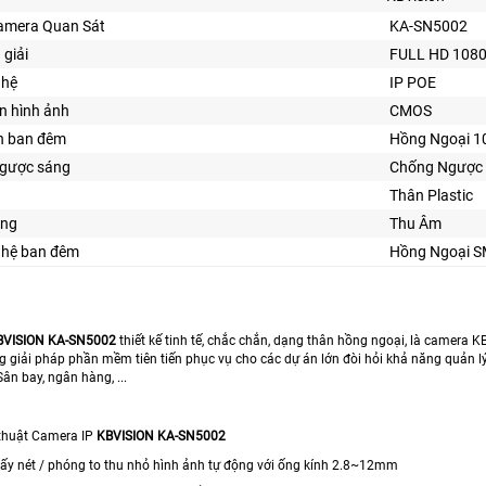
Camera Quan Sát
KA-SN5002
 giải
FULL HD 108
ghệ
IP POE
n hình ảnh
CMOS
n ban đêm
Hồng Ngoại 
gược sáng
Chống Ngược
Thân Plastic
ăng
Thu Âm
ghệ ban đêm
Hồng Ngoại 
BVISION KA-SN5002
thiết kế tinh tế, chắc chắn, dạng thân hồng ngoại, là camer
g giải pháp phần mềm tiên tiến phục vụ cho các dự án lớn đòi hỏi khả năng quản lý
ân bay, ngân hàng, ...
thuật Camera IP
KBVISION KA-SN5002
 lấy nét / phóng to thu nhỏ hình ảnh tự động với ống kính 2.8~12mm