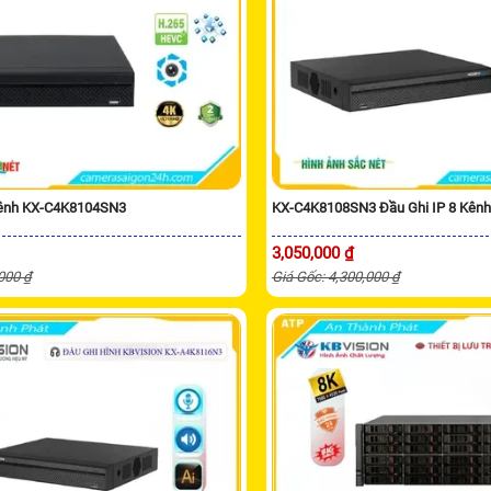
Kênh KX-C4K8104SN3
KX-C4K8108SN3 Đầu Ghi IP 8 Kênh
3,050,000 ₫
,000 ₫
Giá Gốc: 4,300,000 ₫