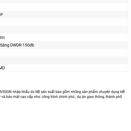
0P
10m
 Sáng DWDR 150db
SMD
a KBVISION nhập khẩu do Mỹ sản xuất bao gồm những sản phẩm chuyên dụng kết
 và bảo mật cao cấp như: công trình chính phủ , dự án giao thông, thành phố