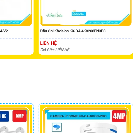
24-V2
Đầu Ghi Kbvision KX-DAi4K8208EN3P8
LIÊN HỆ
Giá Gốc: LIÊN HỆ