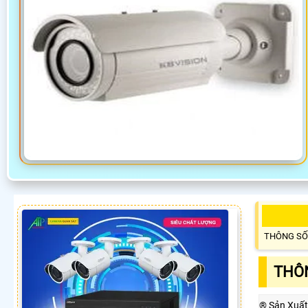
THÔNG SỐ
THÔN
®️ Sản Xuất