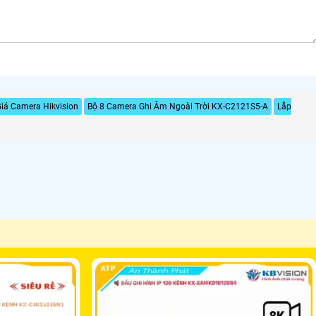
iá Camera Hikvision
Bộ 8 Camera Ghi Âm Ngoài Trời KX-C2121S5-A
Lắp