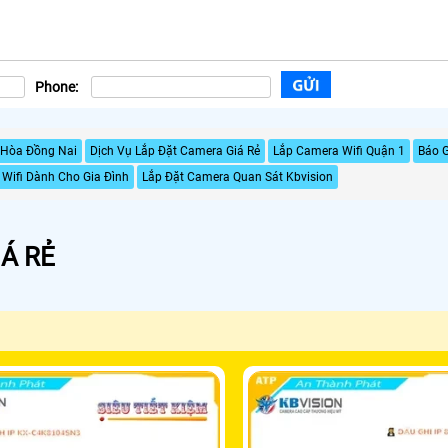
Phone:
n Hòa Đồng Nai
Dịch Vụ Lắp Đặt Camera Giá Rẻ
Lắp Camera Wifi Quận 1
Báo G
Wifi Dành Cho Gia Đình
Lắp Đặt Camera Quan Sát Kbvision
Á RẺ