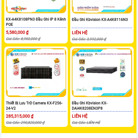
KX-A4K8108PN3 Đầu Ghi IP 8 Kênh
Đầu Ghi Kbvision KX-A4K8116N3
POE
5,580,000 ₫
LIÊN HỆ
Giá Gốc: 8,950,000 ₫
Giá Gốc: 3,992,000 ₫
Thiết Bị Lưu Trữ Camera KX-F256-
Đầu Ghi Kbvision KX-
24-V2
DAi4K8208EN3P8
285,315,000 ₫
LIÊN HỆ
Giá Gốc: 290,820,000 ₫
Giá Gốc: LIÊN HỆ