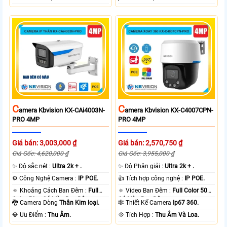
C
C
Amera Kbvision KX-CAi4003N-
Amera Kbvision KX-C4007CPN-
PRO 4MP
PRO 4MP
Giá bán: 3,003,000 ₫
Giá bán: 2,570,750 ₫
Giá Gốc: 4,620,000 ₫
Giá Gốc: 3,955,000 ₫
✨ Độ sắc nét :
Ultra 2k + .
✨ Độ Phân giải :
Ultra 2k + .
⚙ Công Nghệ Camera :
IP POE.
👍 Tích hợp công nghệ :
IP POE.
🔅 Khoảng Cách Ban Đêm :
Full
🔅 Video Ban Đêm :
Full Color 50m
Color 50m Có Màu Ban Ðêm.
Có Màu Ban Ðêm.
🐉️ Camera Dòng
Thân Kim loại.
🕸️ Thiết Kế Camera
Ip67 360.
️💎 Ưu Điểm :
Thu Âm.
️💠 Tích Hợp :
Thu Âm Và Loa.