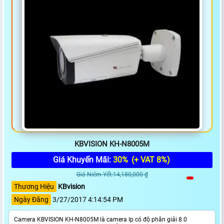
KBVISION KH-N8005M
Giá Khuyến Mãi:
30%
(+ VAT 8%)
Giá Niêm Yết:14,180,000 ₫
Thương Hiệu
KBvision
Ngày Đăng
3/27/2017 4:14:54 PM
Camera KBVISION KH-N8005M là camera Ip có độ phân giải 8.0