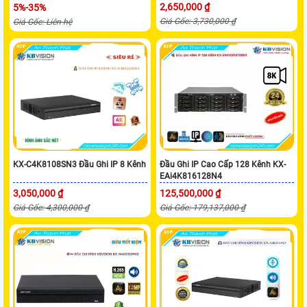
2,650,000 ₫
5%-35%
Giá Gốc: 3,730,000 ₫
Giá Gốc: Liên hệ
KX-C4K8108SN3 Đầu Ghi IP 8 Kênh
Đầu Ghi IP Cao Cấp 128 Kênh KX-
EAi4K816128N4
3,050,000 ₫
125,500,000 ₫
Giá Gốc: 4,300,000 ₫
Giá Gốc: 179,137,000 ₫