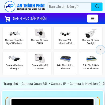
DANH MỤC SẢN PHẨM
Camera Phân Biệt
Camera Kbvision
Camera Wifi
Camera Kbvision
Người Kbvision
Giá Rẻ
Kbvision Full
Starlight
Color
Camera Kbvision
Camera Ultra 2K
Đầu Thu Hình 4
Đầu Ghi 8 Kênh
Tích Hợp Ai
Kbvision
Kbvision
Giá Rẻ Kbvision
›
›
›
Trang chủ
Camera Quan Sát
Camera IP
Camera Ip Kbvision Chấ