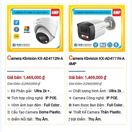
C
C
Amera Kbvision KX-AD4112N-A
Amera Kbvision KX-AD4111N-A
4MP
Giá bán: 1,469,000 ₫
Giá bán: 1,469,000 ₫
Giá Gốc: 2,260,000 ₫
Giá Gốc: 2,260,000 ₫
✨ Độ Phân giải :
Ultra 2k + .
️👀 Chất lượng hình Ảnh :
Ultra 2k +
.
⚒ Tích hợp công nghệ :
IP POE.
⚜️ Camera Công nghệ :
IP POE.
🔅 Hình ảnh ban đêm :
Full Color
❂ Xem Được Ban Đêm :
Full Color
30m Có Màu Ban Ðêm.
30m Có Màu Ban Ðêm.
♊ Cấu Tạo Camera
Dome Plastic.
💎 Thiết Kế Camera
Thân Plastic.
️💠 Điểm Nỗi Bật :
Thu Âm.
️ƒ Đặt Điểm :
Thu Âm.