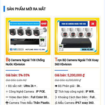
SẢN PHẨM MỚI RA MẮT
B
T
Ộ Camera Ngoài Trời Chống
Rọn Bộ Camera Ngoài Trời Xoay
Nước Kbvision
360 Kbvision
Giá bán: 5%-35%
Giá bán: 5,200,000 ₫
Giá Gốc: Liên Hệ
Giá Gốc: 6,200,000 ₫
️⚡ Độ sắc nét :
Ultra 2k + .
👁 Độ Phân giải :
3k .
⚛️ Công Nghệ Camera :
IP POE.
🏆 Tích hợp công nghệ :
IP Wifi.
🔦 Video Ban Đêm :
Full Color 30m
🌛 Khoảng Cách Ban Đêm :
Full
Có Màu Ban Ðêm.
Color 30m Có Màu Ban Ðêm.
🐉️ Camera Theo Mẫu
Thân Plastic.
🕉️ Mẫu Camera
IP67 xoay 360.