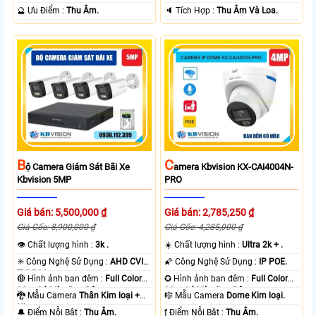
️🔮 Ưu Điểm :
Thu Âm.
️🔈 Tích Hợp :
Thu Âm Và Loa.
B
C
Ộ Camera Giám Sát Bãi Xe
Amera Kbvision KX-CAi4004N-
Kbvision 5MP
PRO
Giá bán: 5,500,000 ₫
Giá bán: 2,785,250 ₫
Giá Gốc: 8,900,000 ₫
Giá Gốc: 4,285,000 ₫
👁 Chất lượng hình :
3k .
☀️ Chất lượng hình :
Ultra 2k + .
✳️ Công Nghệ Sử Dụng :
AHD CVI
🌠 Công Nghệ Sử Dụng :
IP POE.
TVI BCS.
🔴 Hình ảnh ban đêm :
Full Color
✪ Hình ảnh ban đêm :
Full Color
80m Có Màu Ban Ðêm.
30m Có Màu Ban Ðêm.
🐉️ Mẫu Camera
Thân Kim loại +
🎼️ Mẫu Camera
Dome Kim loại.
Nhựa.
️🔔 Điểm Nỗi Bật :
Thu Âm.
️ƒ Điểm Nỗi Bật :
Thu Âm.