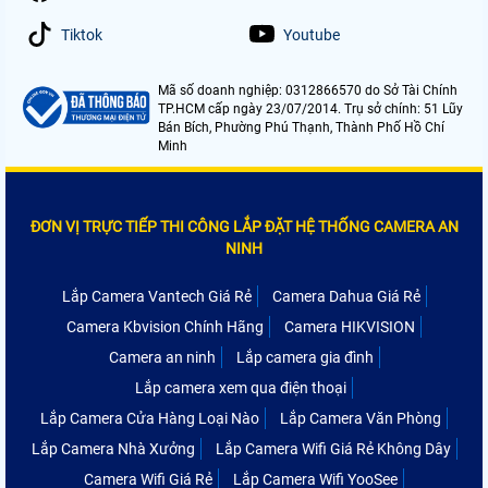
Tiktok
Youtube
Mã số doanh nghiệp: 0312866570 do Sở Tài Chính
TP.HCM cấp ngày 23/07/2014. Trụ sở chính: 51 Lũy
Bán Bích, Phường Phú Thạnh, Thành Phố Hồ Chí
Minh
ĐƠN VỊ TRỰC TIẾP THI CÔNG LẮP ĐẶT HỆ THỐNG CAMERA AN
NINH
Lắp Camera Vantech Giá Rẻ
Camera Dahua Giá Rẻ
Camera Kbvision Chính Hãng
Camera HIKVISION
Camera an ninh
Lắp camera gia đình
Lắp camera xem qua điện thoại
Lắp Camera Cửa Hàng Loại Nào
Lắp Camera Văn Phòng
Lắp Camera Nhà Xưởng
Lắp Camera Wifi Giá Rẻ Không Dây
Camera Wifi Giá Rẻ
Lắp Camera Wifi YooSee