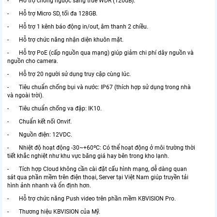
- Hỗ trợ chống ngược sáng true WDR (120dB).
- Hỗ trợ Micro SD, tối đa 128GB.
- Hỗ trợ 1 kênh báo động in/out, âm thanh 2 chiều.
- Hỗ trợ chức năng nhận diện khuôn mặt.
- Hỗ trợ PoE (cấp nguồn qua mạng) giúp giảm chi phí dây nguồn và
nguồn cho camera.
- Hỗ trợ 20 người sử dụng truy cập cùng lúc.
- Tiêu chuẩn chống bụi và nước: IP67 (thích hợp sử dụng trong nhà
và ngoài trời).
- Tiêu chuẩn chống va đập: IK10.
- Chuẩn kết nối Onvif.
- Nguồn điện: 12VDC.
- Nhiệt độ hoạt động -30~+60ºC: Có thể hoạt động ở môi trường thời
tiết khắc nghiệt như khu vực băng giá hay bên trong kho lạnh.
- Tích hợp Cloud không cần cài đặt cấu hình mạng, dễ dàng quan
sát qua phần mềm trên điện thoại, Server tại Việt Nam giúp truyền tải
hình ảnh nhanh và ổn định hơn.
- Hỗ trợ chức năng Push video trên phần mềm KBVISION Pro.
- Thương hiệu KBVISION của Mỹ.