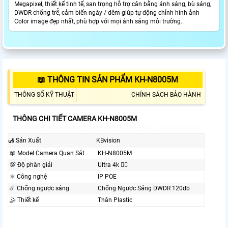
Megapixel, thiết kế tinh tế, san trọng hỗ trợ cân bằng ánh sáng, bù sáng,
DWDR chống trễ, cảm biến ngày / đêm giúp tự động chỉnh hình ảnh
Color image đẹp nhất, phù hợp với mọi ánh sáng môi trường.
📖 THÔNG TIN SẢN PHẨM KH-N8005M
THÔNG SỐ KỸ THUẬT
CHÍNH SÁCH BẢO HÀNH
THÔNG CHI TIẾT CAMERA KH-N8005M
🛃 Sản Xuất
KBvision
📖 Model Camera Quan Sát
KH-N8005M
💯 Độ phân giải
Ultra 4k 👍🏾
⚛️ Công nghệ
IP POE
☄️ Chống ngược sáng
Chống Ngược Sáng DWDR 120db
🤹 Thiết kế
Thân Plastic