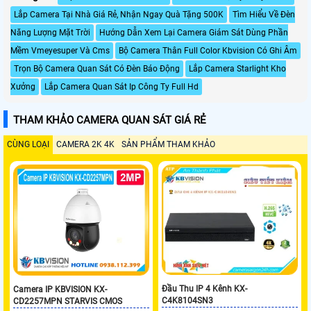
Lắp Camera Tại Nhà Giá Rẻ, Nhận Ngay Quà Tặng 500K
Tìm Hiểu Về Đèn
Năng Lượng Mặt Trời
Hướng Dẫn Xem Lại Camera Giám Sát Dùng Phần
Mềm Vmeyesuper Và Cms
Bộ Camera Thân Full Color Kbvision Có Ghi Âm
Trọn Bộ Camera Quan Sát Có Đèn Báo Động
Lắp Camera Starlight Kho
Xưởng
Lắp Camera Quan Sát Ip Công Ty Full Hd
THAM KHẢO CAMERA QUAN SÁT GIÁ RẺ
CÙNG LOẠI
CAMERA 2K 4K
SẢN PHẨM THAM KHẢO
Đầu Thu IP 4 Kênh KX-
Camera IP KBVISION KX-
C4K8104SN3
CD2257MPN STARVIS CMOS