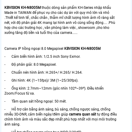
KBVISION KH-N8005M
thuộc dòng sản phẩm KH-Series nhập khẩu
Made in TAIWAN để phục vụ cho các dự án với quy mô lớn và nhỏ
.Thiết kế tinh tế , chắc chắn , thẫm mĩ chất lượng hình ảnh rõ ràng sắt
nét, với độ phân giải 4K mang lại hình anh vô cùng sống động.... .Phù
hợp cho các trường học , văn phòng làm việc , showroom ,cho kho
xưởng tăng độ bền và tuổi thọ của camera......
Camera IP hồng ngoại 8.0 Megapixel
KBVISION KH-N8005M
- Cảm biến hình ảnh: 1/2.5 inch Sony Exmor.
- Độ phân giải: 8.0 Megapixel.
- Chuẩn nén hình ảnh: H.265+/ H.265/ H.264.
- Ghi hình: 4K (1~15fps)/ 3M (1~25/30fps).
- Ống kính: 2.7mm~12mm (góc nhìn 102º~39º). Điều khiển
Zoom/Focus từ xa.
- Tầm quan sát hồng ngoại: 50 mét.
- Hỗ trợ cân bằng ánh sáng, bù sáng, chống ngược sáng, chống
nhiễu 3D-DNR, cảm biến ngày/đêm giúp
camera quan sát
tự động điều
chỉnh hình ảnh và màu sắc đẹp nhất phù hợp nhất với mọi môi trường
ánh sáng.