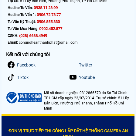
Trụ Sở:
51 Lũy Bán Bích, Phường Phú Thạnh, TP. Hồ Chí Minh
0938.11.23.99
Hotline Tư Vấn:
0906.72.73.77
Hotline Tư Vấn 1:
0906.855.330
Tư Vấn Kỹ Thuật:
0902.452.577
Tư Vấn Mua Hàng:
(028) 6688.4949
CSKH:
Email:
congngheanthanhphat@gmail.com
Kết nối với chúng tôi
Facebook
Twitter
Tiktok
Youtube
Mã số doanh nghiệp: 0312866570 do Sở Tài Chính
TP.HCM cấp ngày 23/07/2014. Trụ sở chính: 51 Lũy
Bán Bích, Phường Phú Thạnh, Thành Phố Hồ Chí
Minh
ĐƠN VỊ TRỰC TIẾP THI CÔNG LẮP ĐẶT HỆ THỐNG CAMERA AN