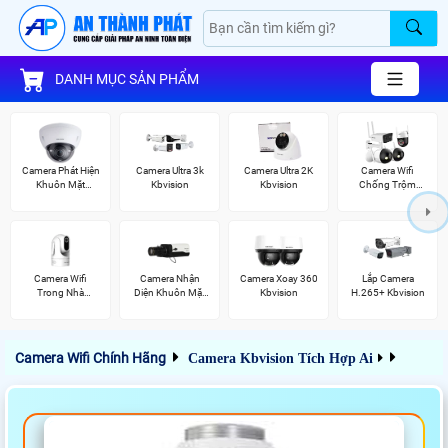
DANH MỤC SẢN PHẨM
Camera Phát Hiện
Camera Ultra 3k
Camera Ultra 2K
Camera Wifi
Khuôn Mặt
Kbvision
Kbvision
Chống Trộm
Kbvision
Kbvision
Camera Wifi
Camera Nhận
Camera Xoay 360
Lắp Camera
Trong Nhà
Diện Khuôn Mặt
Kbvision
H.265+ Kbvision
Kbvision
Kbvision
Camera Wifi Chính Hãng
Camera Kbvision Tích Hợp Ai