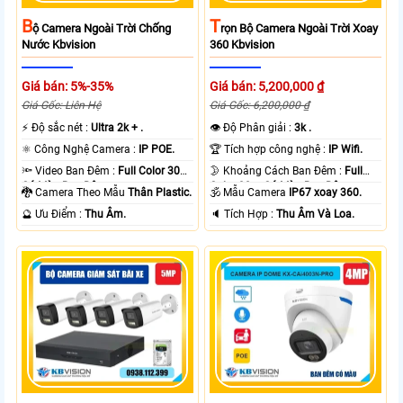
B
T
Ộ Camera Ngoài Trời Chống
Rọn Bộ Camera Ngoài Trời Xoay
Nước Kbvision
360 Kbvision
Giá bán: 5%-35%
Giá bán: 5,200,000 ₫
Giá Gốc: Liên Hệ
Giá Gốc: 6,200,000 ₫
️⚡ Độ sắc nét :
Ultra 2k + .
👁 Độ Phân giải :
3k .
⚛️ Công Nghệ Camera :
IP POE.
🏆 Tích hợp công nghệ :
IP Wifi.
🔦 Video Ban Đêm :
Full Color 30m
🌛 Khoảng Cách Ban Đêm :
Full
Có Màu Ban Ðêm.
Color 30m Có Màu Ban Ðêm.
🐉️ Camera Theo Mẫu
Thân Plastic.
🕉️ Mẫu Camera
IP67 xoay 360.
️🔮 Ưu Điểm :
Thu Âm.
️🔈 Tích Hợp :
Thu Âm Và Loa.