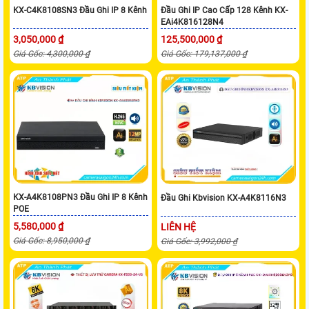
KX-C4K8108SN3 Đầu Ghi IP 8 Kênh
Đầu Ghi IP Cao Cấp 128 Kênh KX-
EAi4K816128N4
3,050,000 ₫
125,500,000 ₫
Giá Gốc: 4,300,000 ₫
Giá Gốc: 179,137,000 ₫
KX-A4K8108PN3 Đầu Ghi IP 8 Kênh
Đầu Ghi Kbvision KX-A4K8116N3
POE
5,580,000 ₫
LIÊN HỆ
Giá Gốc: 8,950,000 ₫
Giá Gốc: 3,992,000 ₫