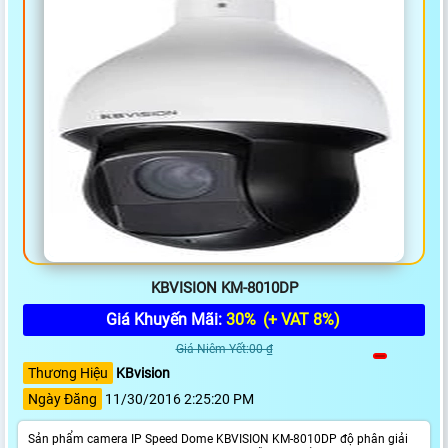
KBVISION KM-8010DP
Giá Khuyến Mãi:
30%
(+ VAT 8%)
Giá Niêm Yết:00 ₫
Thương Hiệu
KBvision
Ngày Đăng
11/30/2016 2:25:20 PM
Sản phẩm camera IP Speed Dome KBVISION KM-8010DP độ phân giải