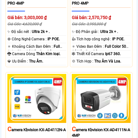
PRO 4MP
PRO 4MP
Giá bán: 3,003,000 ₫
Giá bán: 2,570,750 ₫
Giá Gốc: 4,620,000 ₫
Giá Gốc: 3,955,000 ₫
✨ Độ sắc nét :
Ultra 2k + .
✨ Độ Phân giải :
Ultra 2k + .
⚙ Công Nghệ Camera :
IP POE.
👍 Tích hợp công nghệ :
IP POE.
🔅 Khoảng Cách Ban Đêm :
Full
🔅 Video Ban Đêm :
Full Color 50m
Color 50m Có Màu Ban Ðêm.
Có Màu Ban Ðêm.
🐉️ Camera Dòng
Thân Kim loại.
🕸️ Thiết Kế Camera
Ip67 360.
️💎 Ưu Điểm :
Thu Âm.
️💠 Tích Hợp :
Thu Âm Và Loa.
C
C
Amera Kbvision KX-AD4112N-A
Amera Kbvision KX-AD4111N-A
4MP