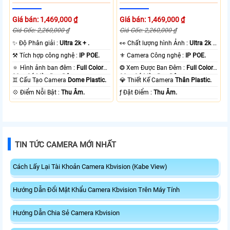
Giá bán: 1,469,000 ₫
Giá bán: 1,469,000 ₫
Giá Gốc: 2,260,000 ₫
Giá Gốc: 2,260,000 ₫
✨ Độ Phân giải :
Ultra 2k + .
️👀 Chất lượng hình Ảnh :
Ultra 2k +
.
⚒ Tích hợp công nghệ :
IP POE.
⚜️ Camera Công nghệ :
IP POE.
🔅 Hình ảnh ban đêm :
Full Color
❂ Xem Được Ban Đêm :
Full Color
30m Có Màu Ban Ðêm.
30m Có Màu Ban Ðêm.
♊ Cấu Tạo Camera
Dome Plastic.
💎 Thiết Kế Camera
Thân Plastic.
️💠 Điểm Nỗi Bật :
Thu Âm.
️ƒ Đặt Điểm :
Thu Âm.
TIN TỨC CAMERA MỚI NHẤT
Cách Lấy Lại Tài Khoản Camera Kbvision (Kabe View)
Hướng Dẫn Đổi Mật Khẩu Camera Kbvision Trên Máy Tính
Hướng Dẫn Chia Sẻ Camera Kbvision