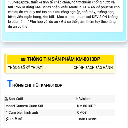
1. 3Megapixel, thiết kế tinh tế, chắc chắn, hỗ trợ chuẩn chống nước và
bụi IP66, là dòng KM- Series nhập khẩu Made in TAIWAN để phục vụ cho
các dự án với quy mô lớn như khu công nghiệp, nhà máy, trường học,
bệnh viện, ngân hàng, kho bãi… Mua camera quan sát KBVISION không
lo bảo hành / Phù hợp với dự án / Giá có thể giảm thêm tuỳ theo từng
dự án cụ thể
📖 THÔNG TIN SẢN PHẨM KM-8010DP
THÔNG SỐ KỸ THUẬT
CHÍNH SÁCH BẢO HÀNH
T
HÔNG CHI TIẾT KM-8010DP
💁 Sản Xuất
KBvision
Model Camera Quan Sát
KM-8010DP
™️ Cảm biến hình ảnh
CMOS
🕉️ Thiết kế
Thân Plastic