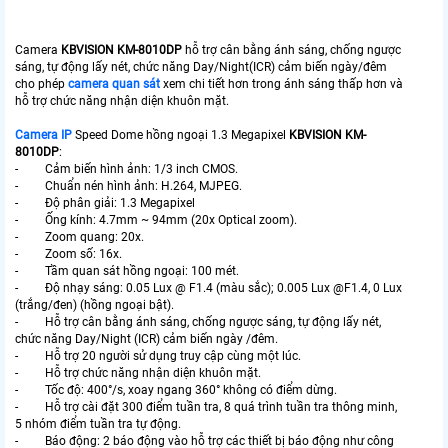
Camera
KBVISION KM-8010DP
hỗ trợ cân bằng ánh sáng, chống ngược
sáng, tự động lấy nét, chức năng Day/Night(ICR) cảm biến ngày/đêm
cho phép
camera quan sát
xem chi tiết hơn trong ánh sáng thấp hơn và
hỗ trợ chức năng nhận diện khuôn mặt.
Camera IP
Speed Dome hồng ngoại 1.3 Megapixel
KBVISION KM-
8010DP
:
- Cảm biến hình ảnh: 1/3 inch CMOS.
- Chuẩn nén hình ảnh: H.264, MJPEG.
- Độ phân giải: 1.3 Megapixel
- Ống kính: 4.7mm ~ 94mm (20x Optical zoom).
- Zoom quang: 20x.
- Zoom số: 16x.
- Tầm quan sát hồng ngoại: 100 mét.
- Độ nhạy sáng: 0.05 Lux @ F1.4 (màu sắc); 0.005 Lux @F1.4, 0 Lux
(trắng/đen) (hồng ngoại bật).
- Hỗ trợ cân bằng ánh sáng, chống ngược sáng, tự động lấy nét,
chức năng Day/Night (ICR) cảm biến ngày /đêm.
- Hỗ trợ 20 người sử dụng truy cập cùng một lúc.
- Hỗ trợ chức năng nhận diện khuôn mặt.
- Tốc độ: 400°/s, xoay ngang 360° không có điểm dừng.
- Hỗ trợ cài đặt 300 điểm tuần tra, 8 quá trình tuần tra thông minh,
5 nhóm điểm tuần tra tự động.
- Báo động: 2 báo động vào hỗ trợ các thiết bị báo động như công