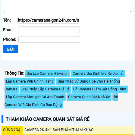
Tên:
Email:
Phone:
Thông Tin:
Giá Lắp Camera Hikvision
Camera Gia Đình Gía Rẻ Dịp Tết
Lắp Camera Wifi Chính Hàng
Giải Pháp Sử Dụng Poe Cho Hệ Thống
Camera
Giải Pháp Lắp Camera Giá Rẻ
Bộ Camera Giám Sát Công Trình
Lắp Camera Starlight Có Âm Thanh
Camera Quan Sát Nhà Xe
Bộ
Camera Wifi Gia Đình Có Báo Động
THAM KHẢO CAMERA QUAN SÁT GIÁ RẺ
CÙNG LOẠI
CAMERA 2K 4K
SẢN PHẨM THAM KHẢO