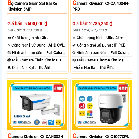
B
C
Ộ Camera Giám Sát Bãi Xe
Amera Kbvision KX-CAi4004N-
Kbvision 5MP
PRO
Giá bán: 5,500,000 ₫
Giá bán: 2,785,250 ₫
Giá Gốc: 8,900,000 ₫
Giá Gốc: 4,285,000 ₫
👁 Chất lượng hình :
3k .
☀️ Chất lượng hình :
Ultra 2k + .
✳️ Công Nghệ Sử Dụng :
AHD CVI
🌠 Công Nghệ Sử Dụng :
IP POE.
TVI BCS.
🔴 Hình ảnh ban đêm :
Full Color
✪ Hình ảnh ban đêm :
Full Color
80m Có Màu Ban Ðêm.
30m Có Màu Ban Ðêm.
🐉️ Mẫu Camera
Thân Kim loại +
🎼️ Mẫu Camera
Dome Kim loại.
Nhựa.
️🔔 Điểm Nỗi Bật :
Thu Âm.
️ƒ Điểm Nỗi Bật :
Thu Âm.
C
C
Amera Kbvision KX-CAi4003N-
Amera Kbvision KX-C4007CPN-