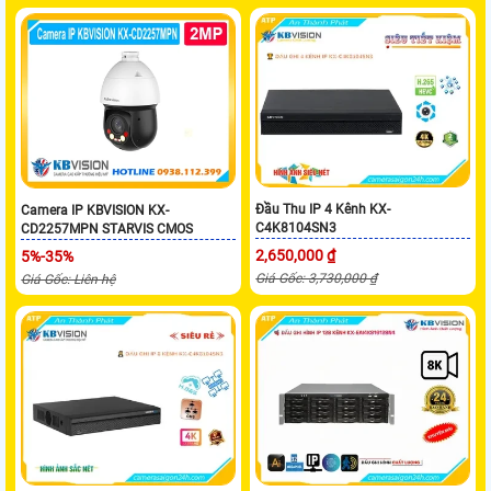
Đầu Thu IP 4 Kênh KX-
Camera IP KBVISION KX-
C4K8104SN3
CD2257MPN STARVIS CMOS
2,650,000 ₫
5%-35%
Giá Gốc: 3,730,000 ₫
Giá Gốc: Liên hệ