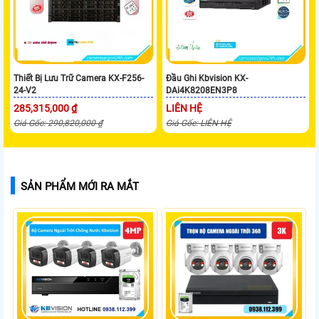
Thiết Bị Lưu Trữ Camera KX-F256-
Đầu Ghi Kbvision KX-
24-V2
DAi4K8208EN3P8
285,315,000 ₫
LIÊN HỆ
Giá Gốc: 290,820,000 ₫
Giá Gốc: LIÊN HỆ
SẢN PHẨM MỚI RA MẮT