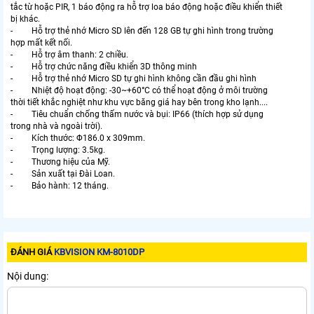
tắc từ hoặc PIR, 1 báo động ra hỗ trợ loa báo động hoặc điều khiển thiết
bị khác.
- Hỗ trợ thẻ nhớ Micro SD lên đến 128 GB tự ghi hình trong trường
hợp mất kết nối.
- Hỗ trợ âm thanh: 2 chiều.
- Hỗ trợ chức năng điều khiển 3D thông minh
- Hỗ trợ thẻ nhớ Micro SD tự ghi hình không cần đầu ghi hình
- Nhiệt độ hoạt động: -30~+60°C có thể hoạt động ở môi trường
thời tiết khắc nghiệt như khu vực băng giá hay bên trong kho lạnh....
- Tiêu chuẩn chống thấm nước và bụi: IP66 (thích hợp sử dụng
trong nhà và ngoài trời).
- Kích thước: Φ186.0 x 309mm.
- Trọng lượng: 3.5kg.
- Thương hiệu của Mỹ.
- Sản xuất tại Đài Loan.
- Bảo hành: 12 tháng.
ĐÁNH GIÁ
KBVISION KM-8010DP
Nội dung: