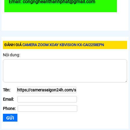
Email: congngheanthanhphat@gmail.com
ĐÁNH GIÁ
CAMERA ZOOM XOAY KBVISION KX-CAI2258EPN
Nội dung:
Tên:
Email:
Phone: