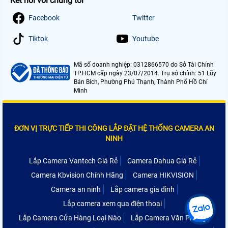
Kết nối với chúng tôi
Facebook
Twitter
Tiktok
Youtube
Mã số doanh nghiệp: 0312866570 do Sở Tài Chính
TP.HCM cấp ngày 23/07/2014. Trụ sở chính: 51 Lũy
Bán Bích, Phường Phú Thạnh, Thành Phố Hồ Chí
Minh
ĐƠN VỊ TRỰC TIẾP THI CÔNG LẮP ĐẶT HỆ THỐNG CAMERA AN
NINH
Lắp Camera Vantech Giá Rẻ
Camera Dahua Giá Rẻ
Camera Kbvision Chính Hãng
Camera HIKVISION
Camera an ninh
Lắp camera gia đình
Lắp camera xem qua điện thoại
Lắp Camera Cửa Hàng Loại Nào
Lắp Camera Văn Phòng