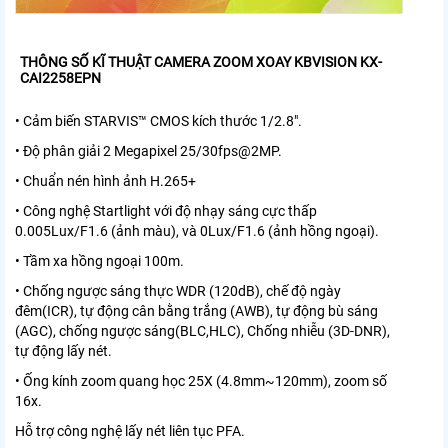
THÔNG SỐ KĨ THUẬT CAMERA ZOOM XOAY KBVISION KX-
CAI2258EPN
• Cảm biến STARVIS™ CMOS kích thước 1/2.8".
• Độ phân giải 2 Megapixel 25/30fps@2MP.
• Chuẩn nén hình ảnh H.265+
• Công nghệ Startlight với độ nhạy sáng cực thấp
0.005Lux/F1.6 (ảnh màu), và 0Lux/F1.6 (ảnh hồng ngoại).
• Tầm xa hồng ngoại 100m.
• Chống ngược sáng thực WDR (120dB), chế độ ngày
đêm(ICR), tự động cân bằng trắng (AWB), tự động bù sáng
(AGC), chống ngược sáng(BLC,HLC), Chống nhiễu (3D-DNR),
tự động lấy nét.
• Ống kính zoom quang học 25X (4.8mm~120mm), zoom số
16x.
Hỗ trợ công nghệ lấy nét liên tục PFA.