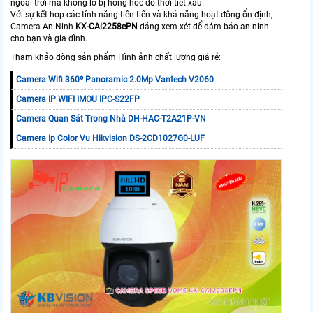
ngoài trời mà không lo bị hỏng hóc do thời tiết xấu.
Với sự kết hợp các tính năng tiên tiến và khả năng hoạt động ổn định,
Camera An Ninh
KX-CAi2258ePN
đáng xem xét để đảm bảo an ninh
cho bạn và gia đình.
Tham khảo dòng sản phẩm Hình ảnh chất lượng giá rẻ:
Camera Wifi 360º Panoramic 2.0Mp Vantech V2060
Camera IP WIFI IMOU IPC-S22FP
Camera Quan Sát Trong Nhà DH-HAC-T2A21P-VN
Camera Ip Color Vu Hikvision DS-2CD1027G0-LUF