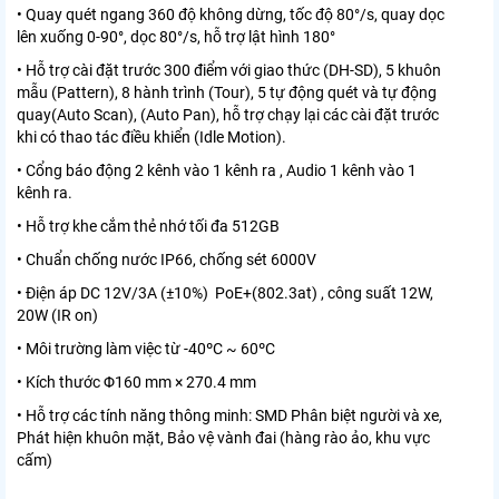
• Quay quét ngang 360 độ không dừng, tốc độ 80°/s, quay dọc
lên xuống 0-90°, dọc 80°/s, hỗ trợ lật hình 180°
• Hỗ trợ cài đặt trước 300 điểm với giao thức (DH-SD), 5 khuôn
mẫu (Pattern), 8 hành trình (Tour), 5 tự động quét và tự động
quay(Auto Scan), (Auto Pan), hỗ trợ chạy lại các cài đặt trước
khi có thao tác điều khiển (Idle Motion).
• Cổng báo động 2 kênh vào 1 kênh ra , Audio 1 kênh vào 1
kênh ra.
• Hỗ trợ khe cắm thẻ nhớ tối đa 512GB
• Chuẩn chống nước IP66, chống sét 6000V
• Điện áp DC 12V/3A (±10%) PoE+(802.3at) , công suất 12W,
20W (IR on)
• Môi trường làm việc từ -40ºC ~ 60ºC
• Kích thước Φ160 mm × 270.4 mm
• Hỗ trợ các tính năng thông minh: SMD Phân biệt người và xe,
Phát hiện khuôn mặt, Bảo vệ vành đai (hàng rào ảo, khu vực
cấm)