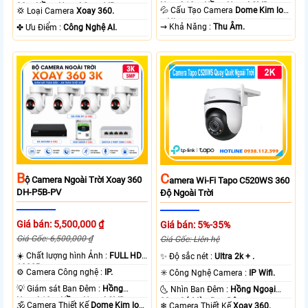
Ngoại 10m Hồng Ngoại SMD.
30m Hồng Ngoại Smart IR.
💦 Cấu Tạo Camera
Dome Kim loại
💢 Loại Camera
Xoay 360.
+ Nhựa.
️⇝ Khả Năng :
Thu Âm.
️✤ Ưu Điểm :
Công Nghệ AI.
B
C
Ộ Camera Ngoài Trời Xoay 360
Amera Wi-Fi Tapo C520WS 360
DH-P5B-PV
Độ Ngoài Trời
Giá bán: 5,500,000 ₫
Giá bán: 5%-35%
Giá Gốc: 6,500,000 ₫
Giá Gốc: Liên hệ
☀️ Chất lượng hình Ảnh :
FULL HD
✨ Độ sắc nét :
Ultra 2k + .
1080P .
⚙ Camera Công nghệ :
IP.
✳️ Công Nghệ Camera :
IP Wifi.
💡 Giám sát Ban Đêm :
Hồng
🌜 Nhìn Ban Đêm :
Hồng Ngoại
Ngoại 10m Hồng Ngoại SMD.
30m Có Màu Ban Ðêm.
🕉️ Camera Thiết Kế
Dome Kim loại
❄ Camera Thiết Kế
Xoay 360.