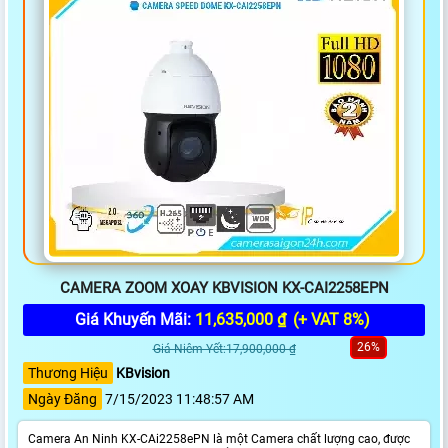
CAMERA ZOOM XOAY KBVISION KX-CAI2258EPN
Giá Khuyến Mãi:
11,635,000 ₫
(+ VAT 8%)
26%
Giá Niêm Yết:17,900,000 ₫
Thương Hiệu
KBvision
Ngày Đăng
7/15/2023 11:48:57 AM
Camera An Ninh KX-CAi2258ePN là một Camera chất lượng cao, được