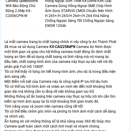
Camera Speeddome
Hồng Ngoại 30m Thiết Kế Dome Kim Loại
Wifi Báo Động Chủ
Camera Dùng Hồng Ngoại SMD Chip Hình
Động 2.0Mp KX-
Ảnh Sony STARVIS CMOS Chuẩn Nén Hình
C2006CPN-W
H.265+/H.265/H.264+/H.264 Khả Năng
Chống Ngược Sáng Tốt Chống Ngược Sáng
DWDR 120db
Là mắt camera trang bị chất lượng chính vì vây công ty An Thành Phát
đã mua và sử dụng Camera
KX-CAi2258ePN
Camera An Ninh được
một thời gian và giúp cho hệ thống camera hoặt động ổn định chất
lượng an tâm để sử dụng chất lượng và tính năng mà nó mang lại.
Đầu tiên, chất lượng hình ảnh của camera này thực sự sắc nét với độ
phân giải Full HD 1080P.
Tôi có thể thấy rõ từng chi tiết trong hình ảnh, cho dù là trong điều kiện
ánh sáng yếu.
Một điểm nổi bật của Camera này là công nghệ IP lưu trữ lâu hơn.
Tôi có thể lưu trữ hình ảnh và video an ninh lên đến một khoảng thời
gian dài mà không cần lo lắng về việc không gian lưu trữ.
Những thông số ấn tượng trên camera này thực sự hữu ích khi cần tìm
kiếm lại hình ảnh quay lại từ một khoảng thời gian trước đó.
Tính năng xoay và zoom trên camera cũng rất tốt.
Tôi có thể điều chỉnh góc nhìn và phóng to hình ảnh một cách dễ dàng
và chính xác.
Ấn tượng ơn với những thông số là khả năng xoay 360 độ Giúp cho
Camera quét toàn cảnh một cách linh hoạt và nhanh chóng.