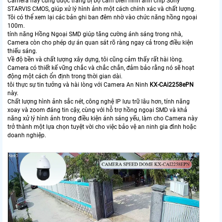
Camera này cũng được trang bị bộ cảm biến hình ảnh chip Sony
STARVIS CMOS, giúp xử lý hình ảnh một cách chính xác và chất lượng.
Tôi có thể xem lại các bản ghi ban đêm nhờ vào chức năng hồng ngoại
100m.
tính năng Hồng Ngoại SMD giúp tăng cường ánh sáng trong nhà,
Camera còn cho phép dự án quan sát rõ ràng ngay cả trong điều kiện
thiếu sáng.
Về độ bền và chất lượng xây dựng, tôi cũng cảm thấy rất hài lòng.
Camera có thiết kế vững chắc và chắc chắn, đảm bảo rằng nó sẽ hoạt
động một cách ổn định trong thời gian dài.
tôi thực sự tin tưởng và hài lòng với Camera An Ninh
KX-CAi2258ePN
này.
Chất lượng hình ảnh sắc nét, công nghệ IP lưu trữ lâu hơn, tính năng
xoay và zoom đáng tin cậy, cùng với hỗ trợ hồng ngoại SMD và khả
năng xử lý hình ảnh trong điều kiện ánh sáng yếu, làm cho Camera này
trở thành một lựa chọn tuyệt vời cho việc bảo vệ an ninh gia đình hoặc
doanh nghiệp.