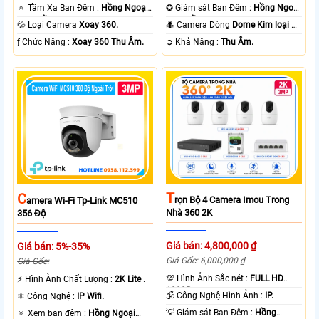
🔅 Tầm Xa Ban Đêm :
Hồng Ngoại
✪ Giám sát Ban Đêm :
Hồng Ngoại
10m Hồng Ngoại Smart IR.
10m Hồng Ngoại SMD.
💦 Loại Camera
Xoay 360.
🐜 Camera Dòng
Dome Kim loại +
Nhựa.
️ƒ Chức Năng :
Xoay 360 Thu Âm.
️➲ Khả Năng :
Thu Âm.
T
C
Rọn Bộ 4 Camera Imou Trong
Amera Wi-Fi Tp-Link MC510
Nhà 360 2K
356 Độ
Giá bán: 4,800,000 ₫
Giá bán: 5%-35%
Giá Gốc: 6,000,000 ₫
Giá Gốc:
💯 Hình Ảnh Sắc nét :
FULL HD
️⚡ Hình Ành Chất Lượng :
2K Lite .
1080P .
🕉️ Công Nghệ Hình Ảnh :
IP.
⚛️ Công Nghệ :
IP Wifi.
💡 Giám sát Ban Đêm :
Hồng
🔅 Xem ban đêm :
Hồng Ngoại