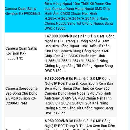
Đêm Hồng Ngoại 10m Thiết Kế Dome Kim
Camera Quan Sát Ip
Loại Camera Dùng Hồng Ngoại SMD Chip
Kbvision Kx-F9008itn2
Hình Ảnh CMOS Chuẩn Nén Hình
H.265+/H.265/H.264+/H.264 Khả Năng
Chống Ngược Sáng Tốt Chống Ngược Sáng
DWDR 130db
147.000.000VNÐ
Độ Phân Giải 2.0 MP Công
Nghệ IP POE Trang Bị Công Nghệ AI Xem
Ban Đêm Hồng Ngoại 10m Thiết Kế Thân
Camera Quan Sát Ip
Kim Loại Camera Dùng Hồng Ngoại SMD
Kbvision KX-
Chip Hình Ảnh CMOS Chuẩn Nén Hình
F3008ITN2
H.265+/H.265/H.264+/H.264 Khả Năng
Chống Ngược Sáng Tốt Chống Ngược Sáng
DWDR 130db
9.180.000VNÐ
Độ Phân Giải 2.0 MP Công
Nghệ IP POE Trang Bị Xoay Zoom Xem Ban
Camera Speeddome
Đêm Hồng Ngoại 30m Thiết Kế Xoay 360
Báo Động Chủ Động
Camera Dùng Hồng Ngoại SMD Chip Hình
2.0Mp Kbvision KX-
Ảnh Sony STARVIS CMOS Chuẩn Nén Hình
C2006CPN-M
H.265+/H.265/H.264+/H.264 Khả Năng
Chống Ngược Sáng Tốt Chống Ngược Sáng
DWDR 120db
6.980.000VNÐ
Độ Phân Giải 2.0 MP Công
Nghệ IP POE Trang Bị Thu Âm Xem Ban Đêm