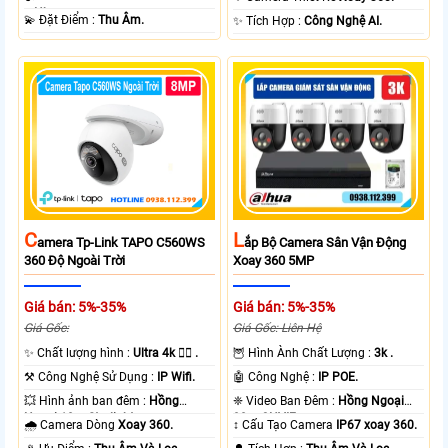
+ Nhựa.
️💫 Đặt Điểm :
Thu Âm.
️✨ Tích Hợp :
Công Nghệ AI.
L
C
Ắp Bộ Camera Sân Vận Động
Amera Tp-Link TAPO C560WS
Xoay 360 5MP
360 Độ Ngoài Trời
Giá bán: 5%-35%
Giá bán: 5%-35%
Giá Gốc: Liên Hệ
Giá Gốc:
🦉 Hình Ành Chất Lượng :
3k .
✨ Chất lượng hình :
Ultra 4k 👍🏾 .
🤖️ Công Nghệ :
IP POE.
⚒ Công Nghệ Sử Dụng :
IP Wifi.
❈ Video Ban Đêm :
Hồng Ngoại
💥 Hình ảnh ban đêm :
Hồng
30m ONVIF.
Ngoại 10m Starlight.
↕️ Cấu Tạo Camera
IP67 xoay 360.
🌧️ Camera Dòng
Xoay 360.