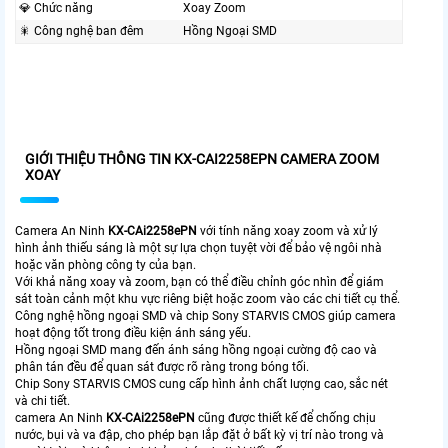
💎 Chức năng
Xoay Zoom
🎇 Công nghệ ban đêm
Hồng Ngoại SMD
GIỚI THIỆU THÔNG TIN KX-CAI2258EPN CAMERA ZOOM
XOAY
Camera An Ninh
KX-CAi2258ePN
với tính năng xoay zoom và xử lý
hình ảnh thiếu sáng là một sự lựa chọn tuyệt vời để bảo vệ ngôi nhà
hoặc văn phòng công ty của bạn.
Với khả năng xoay và zoom, bạn có thể điều chỉnh góc nhìn để giám
sát toàn cảnh một khu vực riêng biệt hoặc zoom vào các chi tiết cụ thể.
Công nghệ hồng ngoại SMD và chip Sony STARVIS CMOS giúp camera
hoạt động tốt trong điều kiện ánh sáng yếu.
Hồng ngoại SMD mang đến ánh sáng hồng ngoại cường độ cao và
phân tán đều để quan sát được rõ ràng trong bóng tối.
Chip Sony STARVIS CMOS cung cấp hình ảnh chất lượng cao, sắc nét
và chi tiết.
camera An Ninh
KX-CAi2258ePN
cũng được thiết kế để chống chịu
nước, bụi và va đập, cho phép bạn lắp đặt ở bất kỳ vị trí nào trong và