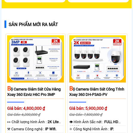
SẢN PHẨM MỚI RA MẮT
B
B
Ộ Camera Giám Sát Cửa Hàng
Ộ Camera Giám Sát Công Trình
Xoay 360 Ezviz H6C Pro 3MP
Xoay 360 DH-P3AS-PV
Giá bán: 4,800,000 ₫
Giá bán: 5,900,000 ₫
Giá Gốc: 6,200,000 ₫
Giá Gốc: 7,500,000 ₫
️👀 Chất lượng hình Ảnh :
2K Lite .
👁 Hình Ảnh Sắc nét :
FULL HD
1080P .
⚒ Camera Công nghệ :
IP Wifi.
⚛️ Công Nghệ Hình Ảnh :
IP.