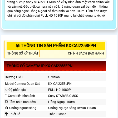
trang bị chip Sony STARVIS CMOS để xử lý hình ảnh một cách chính xác
và sắc nét. Đặc biệt, camera này có khả năng quan sát ban đêm thông
qua công nghệ Hồng Ngoại có tầm nhìn xa hơn 100m. Hình ảnh được
ghi lại với độ phân giải FULL HD 1080P, mang lại chất lượng tuyệt vời
📖 THÔNG TIN SẢN PHẨM KX-CAI2258EPN
THÔNG SỐ KỸ THUẬT
CHÍNH SÁCH BẢO HÀNH
THÔNG SỐ CAMERA IP KX-CAI2258EPN
Thương Hiệu
KBvision
Model Camera Quan Sát
KX-CAi2258ePN
✨ Độ phân giải
FULL HD 1080P
™️ Cảm biến hình ảnh
Sony STARVIS CMOS
💥 Tầm nhìn ban đêm
Hồng Ngoại 100m
🌗 Chống ngược sáng
Chống Ngược Sáng DWDR 120db
🐉️ Thiết kế
Thân Plastic