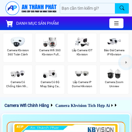
DANH MỤC SẢN PHẨM
Camera Kbvision
Camera Wifi 360
Lắp Camera IOT
Báo Giá Camera
360 Toàn Cảnh
Kbvision Full
Kbvision
IP Kbvision
Color
Camera Có
Camera Có Độ
Lắp Camera IP
Camera Zoom
Chống Xâm Nhập
Nhạy Sáng Cao
Dome Hikvision
Uniview
Kbvision
Kbvision
Camera Wifi Chính Hãng
Camera Kbvision Tích Hợp Ai