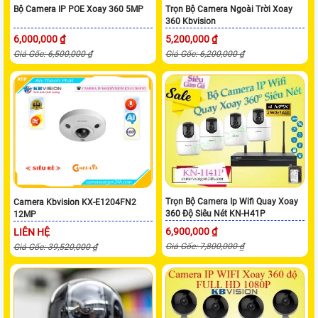
Bộ Camera IP POE Xoay 360 5MP
Trọn Bộ Camera Ngoài Trời Xoay
360 Kbvision
6,000,000 ₫
5,200,000 ₫
Giá Gốc: 6,500,000 ₫
Giá Gốc: 6,200,000 ₫
Trọn Bộ Camera Ip Wifi Quay Xoay
Camera Kbvision KX-E1204FN2
360 Độ Siêu Nét KN-H41P
12MP
6,900,000 ₫
LIÊN HỆ
Giá Gốc: 7,800,000 ₫
Giá Gốc: 39,520,000 ₫