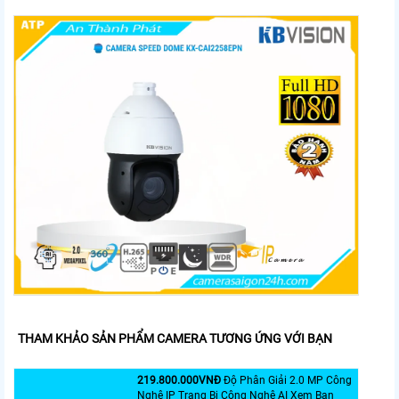
THAM KHẢO SẢN PHẨM CAMERA TƯƠNG ỨNG VỚI BẠN
219.800.000VNÐ
Độ Phân Giải 2.0 MP Công
Nghệ IP Trang Bị Công Nghệ AI Xem Ban