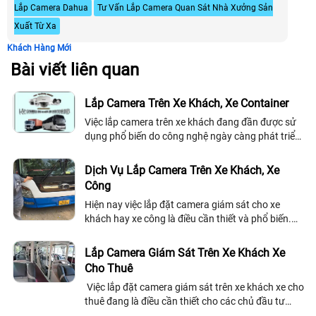
Lắp Camera Dahua
Tư Vấn Lắp Camera Quan Sát Nhà Xưởng Sản
Xuất Từ Xa
Khách Hàng Mới
Bài viết liên quan
Lắp Camera Trên Xe Khách, Xe Container
Việc lắp camera trên xe khách đang đần được sử
dụng phổ biến do công nghệ ngày càng phát triển
nên nhu cầu của bộ Giao Thông Vận Tải ngày càng
cao, một phần cũng do con người...
Dịch Vụ Lắp Camera Trên Xe Khách, Xe
Công
Hiện nay việc lắp đặt camera giám sát cho xe
khách hay xe công là điều cần thiết và phổ biến.
Như vậy tại sao chúng ta phải lắp đặt camera xe
khách, xe công? Đây cũng là câu hỏi...
Lắp Camera Giám Sát Trên Xe Khách Xe
Cho Thuê
Việc lắp đặt camera giám sát trên xe khách xe cho
thuê đang là điều cần thiết cho các chủ đầu tư
phương tiện để dể dàn quản lý và giảm bớt mọi