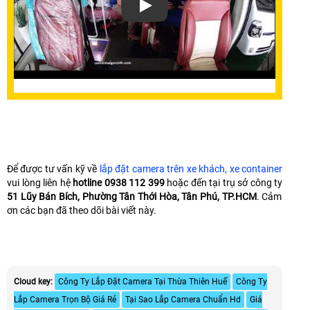
Để được tư vấn kỹ về
lắp đặt camera trên xe khách, xe container
vui lòng liên hệ
hotline 0938 112 399
hoặc đến tại trụ sở công ty
51 Lũy Bán Bích, Phường Tân Thới Hòa, Tân Phú, TP.HCM
. Cảm
ơn các bạn đã theo dõi bài viết này.
Cloud key:
Công Ty Lắp Đặt Camera Tại Thừa Thiên Huế
Công Ty
Lắp Camera Trọn Bộ Giá Rẻ
Tại Sao Lắp Camera Chuẩn Hd
Giá