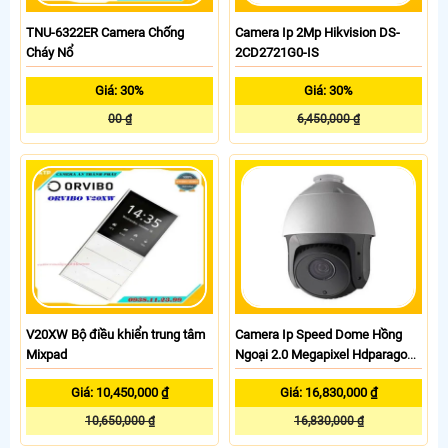
TNU-6322ER Camera Chống
Camera Ip 2Mp Hikvision DS-
Cháy Nổ
2CD2721G0-IS
Giá: 30%
Giá: 30%
00 ₫
6,450,000 ₫
V20XW Bộ điều khiển trung tâm
Camera Ip Speed Dome Hồng
Mixpad
Ngoại 2.0 Megapixel Hdparagon
HDS-PT7215IR-A/D
Giá: 10,450,000 ₫
Giá: 16,830,000 ₫
10,650,000 ₫
16,830,000 ₫