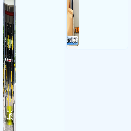
lý để ghi nhận lượt xe ra vào
đều nên sử dụng để có thể
chụp hình thông tin xe và
bảo vệ quyền lợi shop tránh
biển số lưu trực tiếp về máy
được các tình trạng bị đánh
tinh trạm để nhân viên tiện
mất cắp hàng hóa
đối soát, tính tiền xe xe ra
khỏi bãi