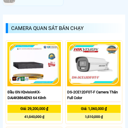
CAMERA QUAN SÁT BÁN CHẠY
Đầu Ghi KbvisionKX-
DS-2CE12DF0T-F Camera Thân
DAi4K8864EN3 64 Kênh
Full Color
Giá: 29,200,000 ₫
Giá: 1,060,000 ₫
41,540,000 ₫
1,510,000 ₫