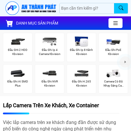
DANH MỤC SẢN PHẨM
Đầu GHi 2 HDD
Đầu Ghi Ip 4
Đầu Ghi Ip 8 Kênh
Đầu Ghi PoE
Kbvision
Camera Kbvision
Kbvision
Kbvision
Đầu Ghi AI SMD
Đầu Ghi NVR
Đầu Ghi H.265
Camera Có Độ
Plus
Kbvision
Kbvision
Nhạy Sáng Cao
Kbvision
Lắp Camera Trên Xe Khách, Xe Container
Việc lắp camera trên xe khách đang đần được sử dụng
phổ biến do công nghệ ngày càng phát triển nên nhu