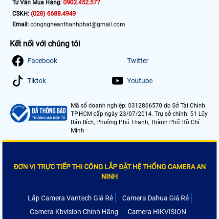
0902.452.577
Tư Vấn Mua Hàng:
(028) 6688.4949
CSKH:
Email:
congngheanthanhphat@gmail.com
Kết nối với chúng tôi
Facebook
Twitter
Tiktok
Youtube
Mã số doanh nghiệp: 0312866570 do Sở Tài Chính
TP.HCM cấp ngày 23/07/2014. Trụ sở chính: 51 Lũy
Bán Bích, Phường Phú Thạnh, Thành Phố Hồ Chí
Minh
ĐƠN VỊ TRỰC TIẾP THI CÔNG LẮP ĐẶT HỆ THỐNG CAMERA AN
NINH
Lắp Camera Vantech Giá Rẻ
Camera Dahua Giá Rẻ
Camera Kbvision Chính Hãng
Camera HIKVISION