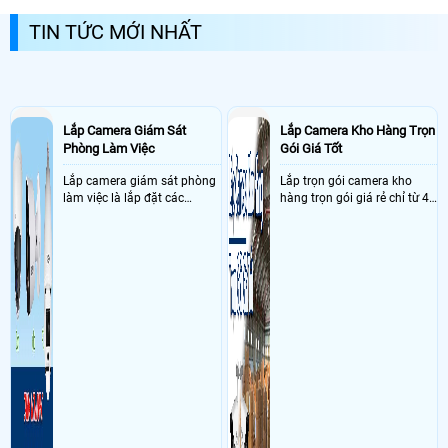
thất thoát trong quá trình vận hành.
TIN TỨC MỚI NHẤT
Lắp Camera Giám Sát
Lắp Camera Kho Hàng Trọn
Phòng Làm Việc
Gói Giá Tốt
Lắp camera giám sát phòng
Lắp trọn gói camera kho
làm việc là lắp đặt các
hàng trọn gói giá rẻ chỉ từ 4
camera ghi hình ảnh sắc nét
triệu đồng sở hữu ngày trọn
và âm thanh trong phòng
bộ gồm 4 camera, 1 đầu ghi
làm việc với mục đích giám
hình, ổ cứng, switch mang
sát quá trình làm việc của
đến giải pháp giám sát kho
nhân viên, bảo vệ tài sản,
hàng 24/7 ổn định với độ
theo dõi an ninh trong thời
sắc nét cao
gian thực qua điện thoại
hoặc máy tính từ xa