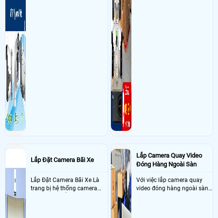
Lắp Camera Quay Video
Lắp Đặt Camera Bãi Xe
Đóng Hàng Ngoài Sàn
Lắp Đặt Camera Bãi Xe Là
Với việc lắp camera quay
trang bị hệ thống camera
video đóng hàng ngoài sàn
nhận diện biển số tại khu
thì đây là một giải pháp
vực cổng của các bãi giữ xe
camera cực kì cần thiết cho
kết hợp với phần mềm quản
các shop kinh doanh online