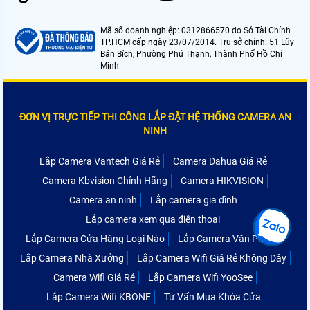
Mã số doanh nghiệp: 0312866570 do Sở Tài Chính
TP.HCM cấp ngày 23/07/2014. Trụ sở chính: 51 Lũy
Bán Bích, Phường Phú Thạnh, Thành Phố Hồ Chí
Minh
ĐƠN VỊ TRỰC TIẾP THI CÔNG LẮP ĐẶT HỆ THỐNG CAMERA AN
NINH
Lắp Camera Vantech Giá Rẻ
Camera Dahua Giá Rẻ
Camera Kbvision Chính Hãng
Camera HIKVISION
Camera an ninh
Lắp camera gia đình
Lắp camera xem qua điện thoại
Lắp Camera Cửa Hàng Loại Nào
Lắp Camera Văn Phòng
Lắp Camera Nhà Xưởng
Lắp Camera Wifi Giá Rẻ Không Dây
Camera Wifi Giá Rẻ
Lắp Camera Wifi YooSee
Lắp Camera Wifi KBONE
Tư Vấn Mua Khóa Cửa