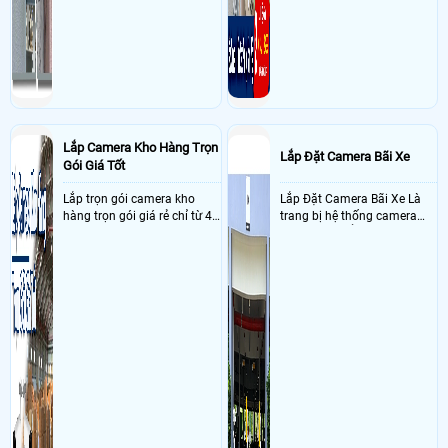
Lắp Camera Kho Hàng Trọn
Lắp Đặt Camera Bãi Xe
Gói Giá Tốt
Lắp trọn gói camera kho
Lắp Đặt Camera Bãi Xe Là
hàng trọn gói giá rẻ chỉ từ 4
trang bị hệ thống camera
triệu đồng sở hữu ngày trọn
nhận diện biển số tại khu
bộ gồm 4 camera, 1 đầu ghi
vực cổng của các bãi giữ xe
hình, ổ cứng, switch mang
kết hợp với phần mềm quản
đến giải pháp giám sát kho
lý để ghi nhận lượt xe ra vào
hàng 24/7 ổn định với độ
chụp hình thông tin xe và
sắc nét cao
biển số lưu trực tiếp về máy
tinh trạm để nhân viên tiện
đối soát, tính tiền xe xe ra
khỏi bãi