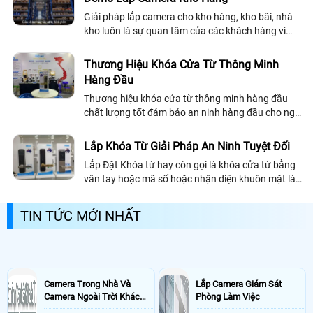
Giải pháp lắp camera cho kho hàng, kho bãi, nhà
kho luôn là sự quan tâm của các khách hàng vì
đây là nơi chứa rất nhiều vật dụng, tài sản có giá
trị của doanh nghiệp, có những...
Thương Hiệu Khóa Cửa Từ Thông Minh
Hàng Đầu
Thương hiệu khóa cửa từ thông minh hàng đầu
chất lượng tốt đảm bảo an ninh hàng đầu cho ngôi
nhà của bạn, khóa cửa từ thông minh chất lượng
nên chọn những thương hiệu uy tín chuyên nghiêp
Lắp Khóa Từ Giải Pháp An Ninh Tuyệt Đối
về khóa cửa từ mục đích an toàn bảo vệ tài sản
Lắp Đặt Khóa từ hay còn gọi là khóa cửa từ bằng
tuyệt đối
vân tay hoặc mã số hoặc nhận diện khuôn mặt là
một trong những giải pháp hiệu quả nhất để bảo
vệ an ninh gia đình văn phòng cũng...
TIN TỨC MỚI NHẤT
Camera Trong Nhà Và
Lắp Camera Giám Sát
Camera Ngoài Trời Khác
Phòng Làm Việc
Nhau Như Thế Nào