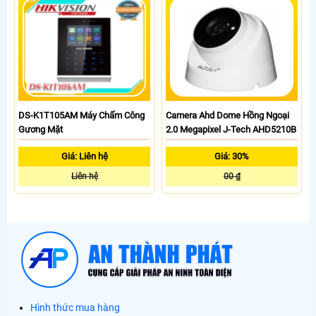
DS-K1T105AM Máy Chấm Công
Camera Ahd Dome Hồng Ngoại
Gương Mặt
2.0 Megapixel J-Tech AHD5210B
Giá: Liên hệ
Giá: 30%
Liên hệ
00 ₫
Hình thức mua hàng