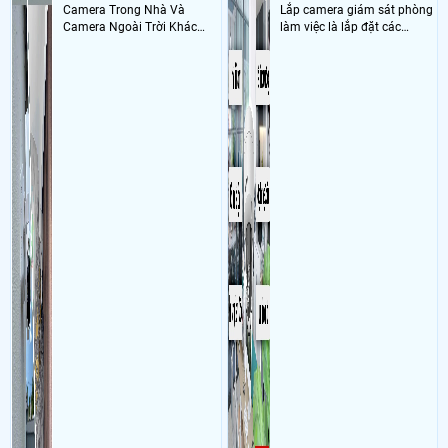
Camera Trong Nhà Và
Lắp camera giám sát phòng
Camera Ngoài Trời Khác
làm việc là lắp đặt các
Nhau ở tính năng chống
camera ghi hình ảnh sắc nét
nước và chống bụi của
và âm thanh trong phòng
camera
làm việc với mục đích giám
sát quá trình làm việc của
nhân viên, bảo vệ tài sản,
theo dõi an ninh trong thời
gian thực qua điện thoại
hoặc máy tính từ xa