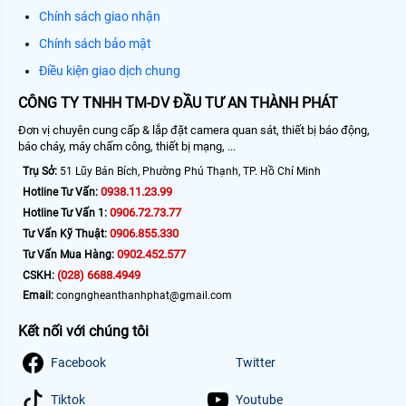
Chính sách giao nhận
Chính sách bảo mật
Điều kiện giao dịch chung
CÔNG TY TNHH TM-DV ĐẦU TƯ AN THÀNH PHÁT
Đơn vị chuyên cung cấp & lắp đặt camera quan sát, thiết bị báo động,
báo cháy, máy chấm công, thiết bị mạng, ...
Trụ Sở:
51 Lũy Bán Bích, Phường Phú Thạnh, TP. Hồ Chí Minh
0938.11.23.99
Hotline Tư Vấn:
0906.72.73.77
Hotline Tư Vấn 1:
0906.855.330
Tư Vấn Kỹ Thuật:
0902.452.577
Tư Vấn Mua Hàng:
(028) 6688.4949
CSKH:
Email:
congngheanthanhphat@gmail.com
Kết nối với chúng tôi
Facebook
Twitter
Tiktok
Youtube