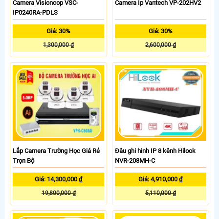
Camera Visioncop VSC-
Camera Ip Vantech VP-202HV2
IP0240RA-PDLS
Giá: 30%
Giá: 30%
1,300,000 ₫
2,600,000 ₫
Lắp Camera Trường Học Giá Rẻ
Đâu ghi hinh IP 8 kênh Hilook
Trọn Bộ
NVR-208MH-C
Giá: 14,300,000 ₫
Giá: 4,910,000 ₫
19,800,000 ₫
5,110,000 ₫