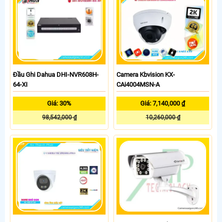
Đầu Ghi Dahua DHI-NVR608H-
Camera Kbvision KX-
64-XI
CAi4004MSN-A
Giá: 30%
Giá: 7,140,000 ₫
98,542,000 ₫
10,260,000 ₫