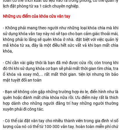
toàn có thể trích xuất dữ liệu vào ra trong phòng, có thể quản lý
lịch đặt phòng từ xa 1 cách chuyên nghiệp.
Những ưu điểm của khóa cửa vân tay
- Không phải mang theo người như những loại khóa chìa mà khi
sử dụng khóa vân tay này nó sẽ tạo cho bạn cảm giác thoải mái,
không phải lo lắng sẽ quên khóa ở nhà. đặt biệt với việc quản lý
mã khóa từ xa, đây là một điều hết sức vất vả khi bạn mất chìa
khóa,
- Chỉ cần vài giây thôi là bạn đã mở được cửa rồi, còn trong khi
đó thì khi sử dụng khóa cơ bạn sẽ phải mất thời gian tìm chìa, tra
ổ khóa và xoay mở,... rất mất thời gian. tiện lợi nhưng tín bảo
mật tuyệt đối an toàn
- Bạn sẽ không còn gặp những trường hợp éo le, điển hình như là
quên hoặc đánh mất chìa khóa nữa rồi. Ưu điểm này rất là thích
hợp dành cho những người đãng trí hay những người thường
xuyên phải đi công tác.
- Có thể cài đặt vân tay cho nhiều thành viên trong gia đình vì số
lượng của nó có thể từ 100-300 vân tay. hoàn toàn miễn phí chứ