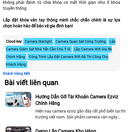
không phải đánh từ chìa khóa cơ mất thời gian như ổ khóa
truyền thống
Lắp đặt khóa vân tay thông minh chắc chắn chính là sự lựa
chọn hoàn hảo để bảo vệ gia đình bạn!
Cloud key:
Camera Starlight
Camera Quan Sát Công Trường
Lắp
Camera Giám Sát Nhà Yến Cần Chú Ý Gì
Lắp Camera Wifi Giá Rẻ
Chính Hãng
Công Trình Lắp Đặt Camera Wifi Đã Thi Công Cho
Khách Hàng
Khách Hàng Mới
Bài viết liên quan
Hướng Dẫn Gỡ Tài Khoản Camera Ezviz
Chính Hãng
Hiện nay camera ezviz gần đây rất phổ biến tại thì
trường việt nam. Sản phẩm camera càn ngày
được cải thiệt về chất lượng và hình ảnh. Với
những dòng camera quan sát chuyên dụng...
Demo Lắp Camera Kho Hàng