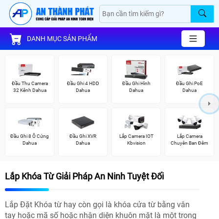
DANH MỤC SẢN PHẨM
Đầu Thu Camera
Đầu Ghi 4 HDD
Đầu Ghi Hình
Đầu Ghi PoE
32 Kênh Dahua
Dahua
Dahua
Dahua
Đầu Ghi 8 Ổ Cứng
Đầu Ghi XVR
Lắp Camera IOT
Lắp Camera
Dahua
Dahua
Kbvision
Chuyên Ban Đêm
Lắp Khóa Từ Giải Pháp An Ninh Tuyệt Đối
Lắp Đặt Khóa từ hay còn gọi là khóa cửa từ bằng vân
tay hoặc mã số hoặc nhận diện khuôn mặt là một trong