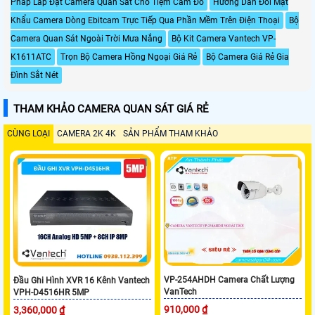
Pháp Lắp Đặt Camera Quan Sát Cho Tiệm Cầm Đồ
Hướng Dẫn Đổi Mật
Khẩu Camera Dòng Ebitcam Trực Tiếp Qua Phần Mềm Trên Điện Thoại
Bộ
Camera Quan Sát Ngoài Trời Mưa Nắng
Bộ Kit Camera Vantech VP-
K1611ATC
Trọn Bộ Camera Hồng Ngoại Giá Rẻ
Bộ Camera Giá Rẻ Gia
Đình Sắt Nét
THAM KHẢO CAMERA QUAN SÁT GIÁ RẺ
CÙNG LOẠI
CAMERA 2K 4K
SẢN PHẨM THAM KHẢO
VP-254AHDH Camera Chất Lượng
Đầu Ghi Hình XVR 16 Kênh Vantech
VanTech
VPH-D4516HR 5MP
910,000 ₫
3,360,000 ₫