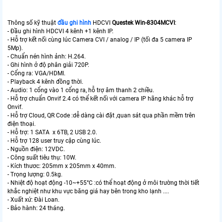
Thông số kỹ thuật
đầu ghi hình
HDCVI
Questek Win-8304MCVI
:
- Đầu ghi hình HDCVI 4 kênh +1 kênh IP.
- Hỗ trợ kết nối cùng lúc Camera CVI / analog / IP (tối đa 5 camera IP
5Mp).
- Chuẩn nén hình ảnh: H.264.
- Ghi hình ở độ phân giải 720P.
- Cổng ra: VGA/HDMI.
- Playback 4 kênh đồng thời.
- Audio: 1 cổng vào 1 cổng ra, hỗ trợ âm thanh 2 chiều.
- Hỗ trợ chuẩn Onvif 2.4 có thể kết nối với camera IP hãng khác hỗ trợ
Onvif.
- Hỗ trợ Cloud, QR Code :dễ dàng cài đặt ,quan sát qua phần mềm trên
điện thoại.
- Hỗ trợ: 1 SATA x 6TB, 2 USB 2.0.
- Hỗ trợ 128 user truy cập cùng lúc.
- Nguồn điện: 12VDC.
- Công suất tiêu thụ: 10W.
- Kích thươc: 205mm x 205mm x 40mm.
- Trọng lượng: 0.5kg.
- Nhiệt độ hoạt động -10~+55°C :có thể hoạt động ở môi trường thời tiết
khắc nghiệt như khu vực băng giá hay bên trong kho lạnh ....
- Xuất xứ: Đài Loan.
- Bảo hành: 24 tháng.