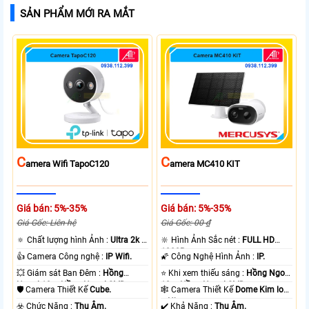
SẢN PHẨM MỚI RA MẮT
C
C
Amera Wifi TapoC120
Amera MC410 KIT
Giá bán: 5%-35%
Giá bán: 5%-35%
Giá Gốc: Liên hệ
Giá Gốc: 00 ₫
🔅 Chất lượng hình Ảnh :
Ultra 2k +
🔆 Hình Ảnh Sắc nét :
FULL HD
.
1080P .
👍 Camera Công nghệ :
IP Wifi.
🌠 Công Nghệ Hình Ảnh :
IP.
💥 Giám sát Ban Đêm :
Hồng
⭐ Khi xem thiếu sáng :
Hồng Ngoại
Ngoại 10m Hồng Ngoại SMD.
10m Hồng Ngoại SMD.
🛡 Camera Thiết Kế
Cube.
🕸️ Camera Thiết Kế
Dome Kim loại
+ Nhựa.
️☣️ Chức Năng :
Thu Âm.
️✔️ Khả Năng :
Thu Âm.