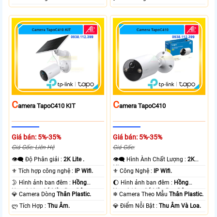
C
C
Amera TapoC410 KIT
Amera TapoC410
Giá bán: 5%-35%
Giá bán: 5%-35%
Giá Gốc: Liên Hệ
Giá Gốc:
👁️‍🗨 Độ Phân giải :
2K Lite .
👁️‍🗨 Hình Ành Chất Lượng :
2K
Lite .
⚜️ Tích hợp công nghệ :
IP Wifi.
⚜️ Công Nghệ :
IP Wifi.
🌛 Hình ảnh ban đêm :
Hồng
🌔 Hình ảnh ban đêm :
Hồng
Ngoại 10m Có Màu Ban Ðêm.
Ngoại 10m Có Màu Ban Ðêm.
💎 Camera Dòng
Thân Plastic.
❄ Camera Theo Mẫu
Thân Plastic.
️ლ Tích Hợp :
Thu Âm.
️💎 Điểm Nỗi Bật :
Thu Âm Và Loa.