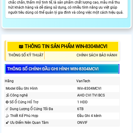
chắc chắn, thẩm mỹ tinh tế, là sản phẩm chất lượng cao, mẫu mã thu
hút khách hàng và dễ dàng sử dụng, có nhiều tính năng ưu việt giúp
người tiêu dùng có thể quản lý gia đình và công việc một cách hiệu quả.
📖 THÔNG TIN SẢN PHẨM WIN-8304MCVI
THÔNG SỐ KỸ THUẬT
CHÍNH SÁCH BẢO HÀNH
THÔNG SỐ CHÍNH ĐẦU GHI HÌNH WIN-8304MCVI
Hãng
VanTech
Model Đầu Ghi Hình
Win-8304MCVI
🕉️ Công nghệ
AHD CVI TVI BCS
✪ Số Ổ Cứng Hổ Trợ
1 HDD
☄️ Dung Lượng Ổ Cứng Tối Đa
6TB
🤹 Thiết Kế Phù Hợp
Đầu Ghi 4 kênh
🌠 Ưu Điểm Nên Quan Tâm
ONVIF