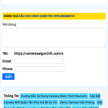
ĐÁNH GIÁ
ĐẦU GHI HÌNH QUESTEK WIN-8304MCVI
Nội dung:
Tên:
Email:
Phone:
Thông Tin:
Hướng Dẫn Sử Dụng Camera Hành Trình Navicom
Lắp Đặt
Camera Wifi Quận Tân Phú Giá Rẻ Uy Tín
Demo Camera Văn Phòng
Giải