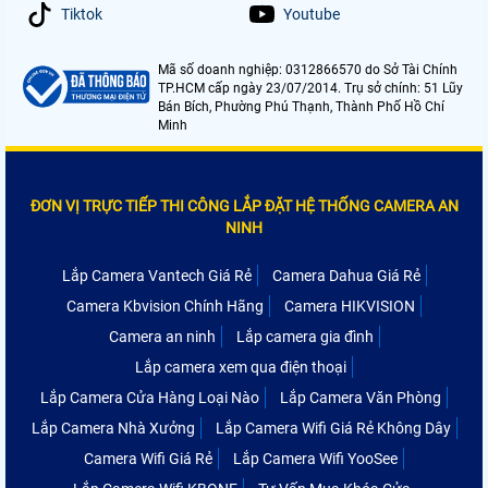
Tiktok
Youtube
Mã số doanh nghiệp: 0312866570 do Sở Tài Chính
TP.HCM cấp ngày 23/07/2014. Trụ sở chính: 51 Lũy
Bán Bích, Phường Phú Thạnh, Thành Phố Hồ Chí
Minh
ĐƠN VỊ TRỰC TIẾP THI CÔNG LẮP ĐẶT HỆ THỐNG CAMERA AN
NINH
Lắp Camera Vantech Giá Rẻ
Camera Dahua Giá Rẻ
Camera Kbvision Chính Hãng
Camera HIKVISION
Camera an ninh
Lắp camera gia đình
Lắp camera xem qua điện thoại
Lắp Camera Cửa Hàng Loại Nào
Lắp Camera Văn Phòng
Lắp Camera Nhà Xưởng
Lắp Camera Wifi Giá Rẻ Không Dây
Camera Wifi Giá Rẻ
Lắp Camera Wifi YooSee