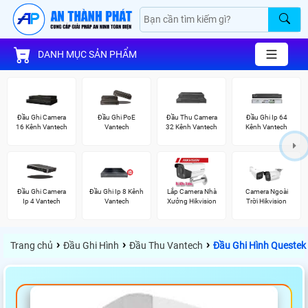
DANH MỤC SẢN PHẨM
Đầu Ghi Camera
Đầu Ghi PoE
Đầu Thu Camera
Đầu Ghi Ip 64
16 Kênh Vantech
Vantech
32 Kênh Vantech
Kênh Vantech
Đầu Ghi Camera
Đầu Ghi Ip 8 Kênh
Lắp Camera Nhà
Camera Ngoài
Ip 4 Vantech
Vantech
Xưởng Hikvision
Trời Hikvision
›
›
›
Trang chủ
Đầu Ghi Hình
Đầu Thu Vantech
Đầu Ghi Hình Queste