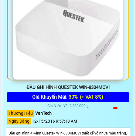
ĐẦU GHI HÌNH QUESTEK WIN-8304MCVI
Giá Khuyến Mãi:
30%
(+ VAT 8%)
Giá Niêm Yết:2,280,000 ₫
Thương Hiệu
VanTech
Ngày Đăng
12/15/2016 9:57:18 AM
Đầu ghi hình 4 kênh Questek Win-8304MCVI thiết kế vỏ nhựa màu trắng,