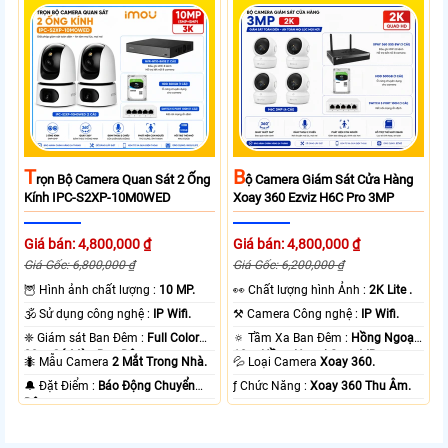
T
B
Rọn Bộ Camera Quan Sát 2 Ống
Ộ Camera Giám Sát Cửa Hàng
Kính IPC-S2XP-10M0WED
Xoay 360 Ezviz H6C Pro 3MP
Giá bán: 4,800,000 ₫
Giá bán: 4,800,000 ₫
Giá Gốc: 6,800,000 ₫
Giá Gốc: 6,200,000 ₫
🦉 Hình ảnh chất lượng :
10 MP.
️👀 Chất lượng hình Ảnh :
2K Lite .
🕉️ Sử dụng công nghệ :
IP Wifi.
⚒ Camera Công nghệ :
IP Wifi.
❈ Giám sát Ban Đêm :
Full Color
🔅 Tầm Xa Ban Đêm :
Hồng Ngoại
20m Có Màu Ban Ðêm.
10m Hồng Ngoại Smart IR.
🐜 Mẫu Camera
2 Mắt Trong Nhà.
💦 Loại Camera
Xoay 360.
️🔔 Đặt Điểm :
Báo Động Chuyển
️ƒ Chức Năng :
Xoay 360 Thu Âm.
Động.