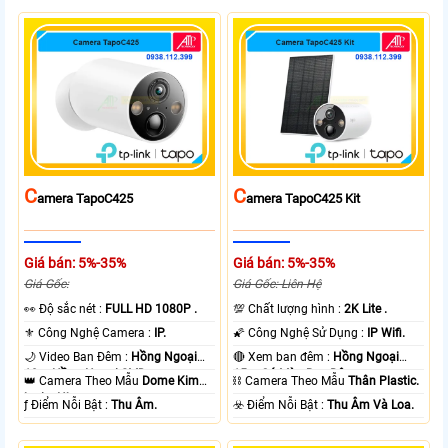
C
C
Amera TapoC425
Amera TapoC425 Kit
Giá bán: 5%-35%
Giá bán: 5%-35%
Giá Gốc:
Giá Gốc: Liên Hệ
️👀 Độ sắc nét :
FULL HD 1080P .
💯 Chất lượng hình :
2K Lite .
⚜️ Công Nghệ Camera :
IP.
🌠 Công Nghệ Sử Dụng :
IP Wifi.
🌙 Video Ban Đêm :
Hồng Ngoại
🔴 Xem ban đêm :
Hồng Ngoại
10m Hồng Ngoại SMD.
15m Có Màu Ban Ðêm.
👑 Camera Theo Mẫu
Dome Kim
⛓ Camera Theo Mẫu
Thân Plastic.
loại + Nhựa.
️ƒ Điểm Nỗi Bật :
Thu Âm.
️☣️ Điểm Nỗi Bật :
Thu Âm Và Loa.