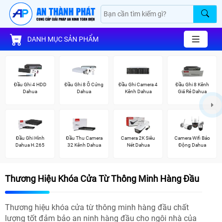
DANH MỤC SẢN PHẨM
Đầu Ghi 4 HDD
Đầu Ghi 8 Ổ Cứng
Đầu Ghi Camera 4
Đầu Ghi 8 Kênh
Dahua
Dahua
Kênh Dahua
Giá Rẻ Dahua
Đầu Ghi Hình
Đầu Thu Camera
Camera 2K Siêu
Camera Wifi Báo
Dahua H.265
32 Kênh Dahua
Nét Dahua
Động Dahua
Thương Hiệu Khóa Cửa Từ Thông Minh Hàng Đầu
Thương hiệu khóa cửa từ thông minh hàng đầu chất
lượng tốt đảm bảo an ninh hàng đầu cho ngôi nhà của