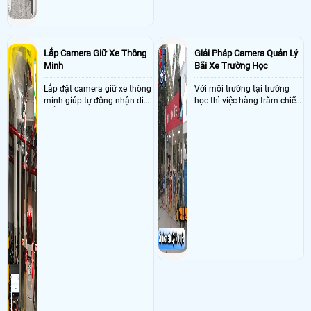
Lắp Camera Giữ Xe Thông
Giải Pháp Camera Quản Lý
Minh
Bãi Xe Trường Học
Lắp đặt camera giữ xe thông
Với môi trường tại trường
minh giúp tự động nhận diện
học thì việc hàng trăm chiếc
biển số nâng cao tính bảo
xe vào trường cùng lúc vậy
mật tài sản giảm thiểu tình
nên việc quản lý và đảm báo
trạng ùn tắc tại cửa ra vào
số lượng xe vào một lần là
và cắt giảm chi phí thuê
điều cực kì khó để quản lý,
nhân viên giữ xe
vậy nên việc áp dụng giải
pháp camera quản lý bãi xe
trường học sẽ cực kì đáng
đầu tư giúp nhanh chóng
giải quyết vấn đề này