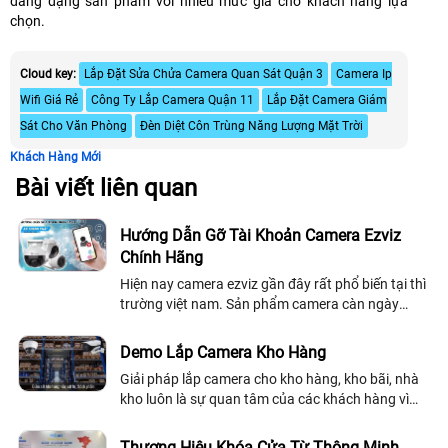
đang dạng sản phẩm với nhiều mức giá cho khách hàng lựa
chọn.
Cloud key:
Lắp Đặt Sửa Chửa Camera Quan Sát Quận 3
Camera Ip
Wifi Giá Rẻ
Công Ty Lắp Camera Quận 11
Lắp Đặt Camera Giám
Sát Cho Văn Phòng
Đèn Diệt Côn Trùng Năng Lượng Mặt Trời
Khách Hàng Mới
Bài viết liên quan
Hướng Dẫn Gỡ Tài Khoản Camera Ezviz
Chính Hãng
Hiện nay camera ezviz gần đây rất phổ biến tại thì
trường việt nam. Sản phẩm camera càn ngày
được cải thiệt về chất lượng và hình ảnh. Với
những dòng camera quan sát chuyên dụng...
Demo Lắp Camera Kho Hàng
Giải pháp lắp camera cho kho hàng, kho bãi, nhà
kho luôn là sự quan tâm của các khách hàng vì
đây là nơi chứa rất nhiều vật dụng, tài sản có giá
trị của doanh nghiệp, có những...
Thương Hiệu Khóa Cửa Từ Thông Minh