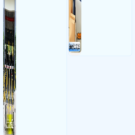
kết hợp với phần mềm quản
các shop kinh doanh online
lý để ghi nhận lượt xe ra vào
đều nên sử dụng để có thể
chụp hình thông tin xe và
bảo vệ quyền lợi shop tránh
biển số lưu trực tiếp về máy
được các tình trạng bị đánh
tinh trạm để nhân viên tiện
mất cắp hàng hóa
đối soát, tính tiền xe xe ra
khỏi bãi