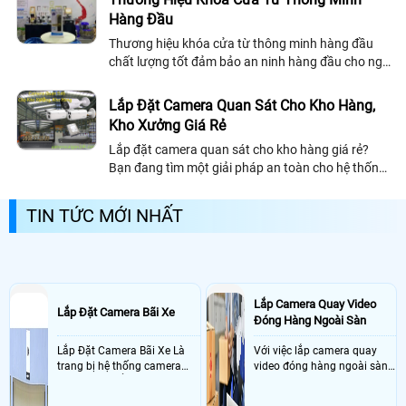
Hàng Đầu
Thương hiệu khóa cửa từ thông minh hàng đầu
chất lượng tốt đảm bảo an ninh hàng đầu cho ngôi
nhà của bạn, khóa cửa từ thông minh chất lượng
nên chọn những thương hiệu uy tín chuyên nghiêp
Lắp Đặt Camera Quan Sát Cho Kho Hàng,
về khóa cửa từ mục đích an toàn bảo vệ tài sản
Kho Xưởng Giá Rẻ
tuyệt đối
Lắp đặt camera quan sát cho kho hàng giá rẻ?
Bạn đang tìm một giải pháp an toàn cho hệ thống
kho hàng, kho chứa để kiểm soát nhân viên, công
nhân đang làm việc tại hệ thống công...
TIN TỨC MỚI NHẤT
Lắp Camera Quay Video
Lắp Đặt Camera Bãi Xe
Đóng Hàng Ngoài Sàn
Lắp Đặt Camera Bãi Xe Là
Với việc lắp camera quay
trang bị hệ thống camera
video đóng hàng ngoài sàn
nhận diện biển số tại khu
thì đây là một giải pháp
vực cổng của các bãi giữ xe
camera cực kì cần thiết cho