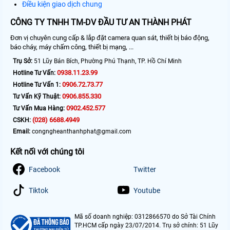
Điều kiện giao dịch chung
CÔNG TY TNHH TM-DV ĐẦU TƯ AN THÀNH PHÁT
Đơn vị chuyên cung cấp & lắp đặt camera quan sát, thiết bị báo động,
báo cháy, máy chấm công, thiết bị mạng, ...
Trụ Sở:
51 Lũy Bán Bích, Phường Phú Thạnh, TP. Hồ Chí Minh
0938.11.23.99
Hotline Tư Vấn:
0906.72.73.77
Hotline Tư Vấn 1:
0906.855.330
Tư Vấn Kỹ Thuật:
0902.452.577
Tư Vấn Mua Hàng:
(028) 6688.4949
CSKH:
Email:
congngheanthanhphat@gmail.com
Kết nối với chúng tôi
Facebook
Twitter
Tiktok
Youtube
Mã số doanh nghiệp: 0312866570 do Sở Tài Chính
TP.HCM cấp ngày 23/07/2014. Trụ sở chính: 51 Lũy