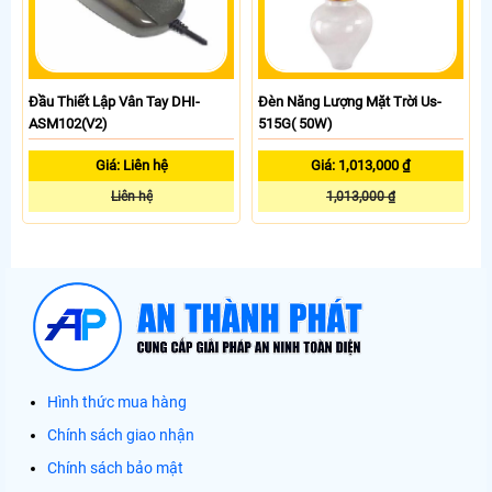
Đầu Thiết Lập Vân Tay DHI-
Đèn Năng Lượng Mặt Trời Us-
ASM102(V2)
515G( 50W)
Giá: Liên hệ
Giá: 1,013,000 ₫
Liên hệ
1,013,000 ₫
Hình thức mua hàng
Chính sách giao nhận
Chính sách bảo mật