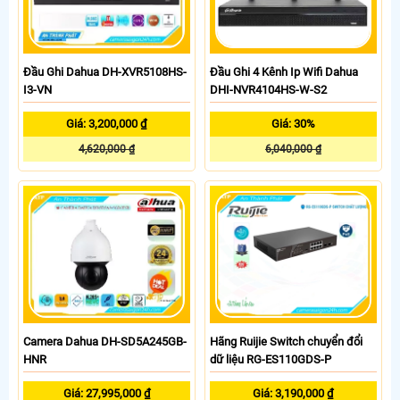
Đầu Ghi Dahua DH-XVR5108HS-
Đầu Ghi 4 Kênh Ip Wifi Dahua
I3-VN
DHI-NVR4104HS-W-S2
Giá: 3,200,000 ₫
Giá: 30%
4,620,000 ₫
6,040,000 ₫
Camera Dahua DH-SD5A245GB-
Hãng Ruijie Switch chuyển đổi
HNR
dữ liệu RG-ES110GDS-P
Giá: 27,995,000 ₫
Giá: 3,190,000 ₫