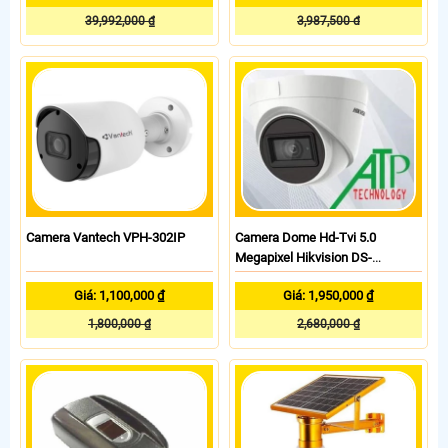
39,992,000 ₫
3,987,500 đ
Camera Vantech VPH-302IP
Camera Dome Hd-Tvi 5.0
Megapixel Hikvision DS-
2CE78H8T-IT3F
Giá: 1,100,000 ₫
Giá: 1,950,000 ₫
1,800,000 ₫
2,680,000 ₫