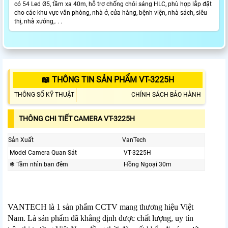
có 54 Led Ø5, tầm xa 40m, hỗ trợ chống chói sáng HLC, phù hợp lắp đặt
cho các khu vực văn phòng, nhà ở, cửa hàng, bệnh viện, nhà sách, siêu
thị, nhà xưởng,. . .
📖 THÔNG TIN SẢN PHẨM VT-3225H
THÔNG SỐ KỸ THUẬT
CHÍNH SÁCH BẢO HÀNH
THÔNG CHI TIẾT CAMERA VT-3225H
Sản Xuất
VanTech
Model Camera Quan Sát
VT-3225H
❃ Tầm nhìn ban đêm
Hồng Ngoại 30m
VANTECH là 1 sản phẩm CCTV mang thương hiệu Việt
Nam. Là sản phẩm đã khẳng định được chất lượng, uy tín