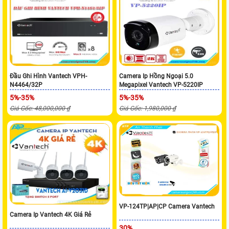
Đầu Ghi Hình Vantech VPH-
Camera Ip Hồng Ngoại 5.0
N4464/32P
Megapixel Vantech VP-5220IP
5%-35%
5%-35%
Giá Gốc: 48,000,000 ₫
Giá Gốc: 1,980,000 ₫
VP-124TP|AP|CP Camera Vantech
Camera Ip Vantech 4K Giá Rẻ
30%