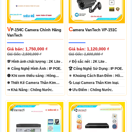
V
C
P-154C Camera Chính Hãng
Amera VanTech VP-151C
VanTech
Giá bán: 1,750,000 ₫
Giá bán: 1,120,000 ₫
Giá Gốc: 2,500,000 ₫
Giá Gốc: 1,600,000 ₫
💯 Hình ảnh chất lượng :
2K Lite .
️⚡ Độ sắc nét :
2K Lite .
⚛️ Công Nghệ Hình Ảnh :
IP POE.
🏆 Công Nghệ Sử Dụng :
IP POE.
🔴 Khi xem thiếu sáng :
Hồng
🔅 Khoảng Cách Ban Đêm :
Hồng
Ngoại 60m Led Array.
Ngoại 40m ONVIF.
❄ Thiết Kế Camera
Thân Kim
💦 Loại Camera
Thân Kim loại.
loại.
️⇝ Khả Năng :
Chống Nước.
️✤ Ưu Điểm :
Chống Nước.