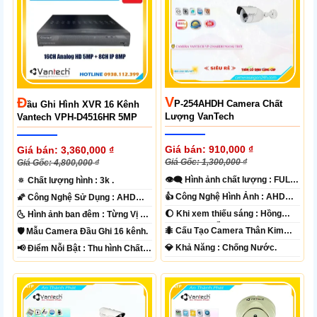
V
Đ
P-254AHDH Camera Chất
Ầu Ghi Hình XVR 16 Kênh
Lượng VanTech
Vantech VPH-D4516HR 5MP
Giá bán: 910,000 ₫
Giá bán: 3,360,000 ₫
Giá Gốc: 1,300,000 ₫
Giá Gốc: 4,800,000 ₫
👁️‍🗨 Hình ảnh chất lượng :
FULL
🔅 Chất lượng hình :
3k .
HD 1080P .
👍 Công Nghệ Hình Ảnh :
AHD
🌠 Công Nghệ Sử Dụng :
AHD
CVI TVI BCS.
CVI TVI BCS.
🌔 Khi xem thiếu sáng :
Hồng
🌜 Hình ảnh ban đêm :
Từng Vị Trí
Ngoại 40m Hồng Ngoại Smart IR.
Camera .
🐜 Cấu Tạo Camera
Thân Kim
🛡 Mẫu Camera
Đầu Ghi 16 kênh.
loại.
️💎 Khả Năng :
Chống Nước.
️📢 Điểm Nỗi Bật :
Thu hình Chất
Lượng.