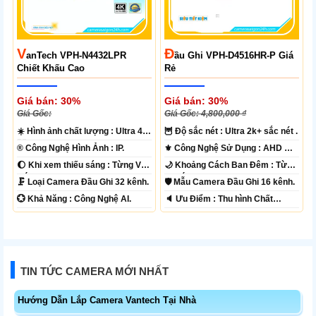
V
Đ
AnTech VPH-N4432LPR
Ầu Ghi VPH-D4516HR-P Giá
Chiết Khấu Cao
Rẻ
Giá bán: 30%
Giá bán: 30%
Giá Gốc:
Giá Gốc: 4,800,000 ₫
☀️ Hình ảnh chất lượng :
Ultra 4k
🦉 Độ sắc nét :
Ultra 2k+ sắc nét .
👍🏾 .
®️ Công Nghệ Hình Ảnh :
IP.
⚜️ Công Nghệ Sử Dụng :
AHD CVI
TVI BCS.
🌔 Khi xem thiếu sáng :
Từng Vị
🌙 Khoảng Cách Ban Đêm :
Từng
Trí Camera .
Vị Trí Camera .
🗜️ Loại Camera
Đầu Ghi 32 kênh.
🛡 Mẫu Camera
Đầu Ghi 16 kênh.
️💮 Khả Năng :
Công Nghệ AI.
️🔈 Ưu Điểm :
Thu hình Chất
Lượng.
TIN TỨC CAMERA MỚI NHẤT
Hướng Dẫn Lắp Camera Vantech Tại Nhà