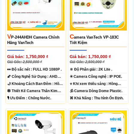
V
C
P-244AHDH Camera Chính
Amera VanTech VP-183C
Hãng VanTech
Tiết Kiệm
Giá bán: 1,750,000 ₫
Giá bán: 1,750,000 ₫
Giá Gốc: 2,500,000 ₫
Giá Gốc: 2,500,000 ₫
️👀 Độ sắc nét :
FULL HD 1080P .
🔆 Độ Phân giải :
2K Lite .
🌠 Công Nghệ Sử Dụng :
AHD
✳️ Camera Công nghệ :
IP POE.
CVI TVI BCS.
🌙 Khoảng Cách Ban Đêm :
Hồng
⭐ Khi xem thiếu sáng :
Hồng
Ngoại 70m Led Array.
Ngoại 30m Led Array.
🕸️ Thiết Kế Camera
Thân Kim
🕉️ Camera Dòng
Dome Plastic.
loại.
️🎙 Ưu Điểm :
Chống Nước.
️⌘ Khả Năng :
Thu hình Ổn Định.