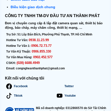
Điều kiện giao dịch chung
CÔNG TY TNHH TM-DV ĐẦU TƯ AN THÀNH PHÁT
Đơn vị chuyên cung cấp & lắp đặt camera quan sát, thiết bị báo
động, báo cháy, máy chấm công, thiết bị mạng, ...
Trụ Sở:
51 Lũy Bán Bích, Phường Phú Thạnh, TP. Hồ Chí Minh
0938.11.23.99
Hotline Tư Vấn:
0906.72.73.77
Hotline Tư Vấn 1:
0906.855.330
Tư Vấn Kỹ Thuật:
0902.452.577
Tư Vấn Mua Hàng:
(028) 6688.4949
CSKH:
Email:
congngheanthanhphat@gmail.com
Kết nối với chúng tôi
Facebook
Twitter
Tiktok
Youtube
Mã số doanh nghiệp: 0312866570 do Sở Tài Chính