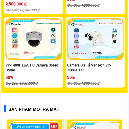
9,500,000 ₫
Giá Gốc: 1,200,000 ₫
Giá Gốc: 12,500,000 ₫
VP-1409PTZ-A|T|C Camera Speed
Camera Giá Rẻ VanTech VP-
Dome
1500A|T|C
30%
30%
Giá Gốc: 3,980,000 ₫
Giá Gốc: 1,300,000 ₫
SẢN PHẨM MỚI RA MẮT