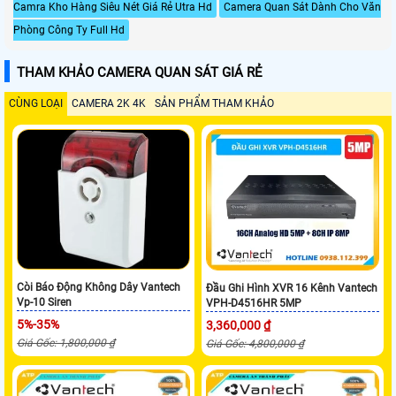
Camra Kho Hàng Siêu Nét Giá Rẻ Utra Hd
Camera Quan Sát Dành Cho Văn
Phòng Công Ty Full Hd
THAM KHẢO CAMERA QUAN SÁT GIÁ RẺ
CÙNG LOẠI
CAMERA 2K 4K
SẢN PHẨM THAM KHẢO
Còi Báo Động Không Dây Vantech
Đầu Ghi Hình XVR 16 Kênh Vantech
Vp-10 Siren
VPH-D4516HR 5MP
5%-35%
3,360,000 ₫
Giá Gốc: 1,800,000 ₫
Giá Gốc: 4,800,000 ₫