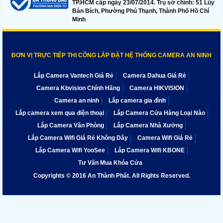
TP.HCM cấp ngày 23/07/2014. Trụ sở chính: 51 Lũy
Bán Bích, Phường Phú Thạnh, Thành Phố Hồ Chí
Minh
ĐƠN VỊ TRỰC TIẾP THI CÔNG LẮP ĐẶT HỆ THỐNG CAMERA AN NINH
Lắp Camera Vantech Giá Rẻ
Camera Dahua Giá Rẻ
Camera Kbvision Chính Hãng
Camera HIKVISION
Camera an ninh
Lắp camera gia đình
Lắp camera xem qua điện thoại
Lắp Camera Cửa Hàng Loại Nào
Lắp Camera Văn Phòng
Lắp Camera Nhà Xưởng
Lắp Camera Wifi Giá Rẻ Không Dây
Camera Wifi Giá Rẻ
Lắp Camera Wifi YooSee
Lắp Camera Wifi KBONE
Tư Vấn Mua Khóa Cửa
Copyrights © 2016 An Thành Phát. All Rights Reserved.