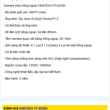
Camera màu hồng ngoại VANTECH VT-3225H
- Độ phân giải cao: 540TV Lines.
- Ống kính: Tùy chọn (f=4,6,8,12mm)/F1.2
- Có thể tháo rời ống kính.
- Số đèn LED hồng ngoại: 54 đèn Ø5mm.
- Tầm camera quan sát bằng hồng ngoại: 20~30m.
- Ánh sáng tối thiểu: 0.1 Lux/F1.2 (Color), 0 Lux khi bật hồng ngoại.
- Có đi kèm chân đế.
- Tính năng chống ánh sáng chói HLC (High light Compensation).
- Nguồn cung cấp: 12VDC, 1000mA.
- Công nghệ Nhật Bản, lắp ráp tại Việt Nam.
- Bảo hành: 2 năm.
ĐÁNH GIÁ
VANTECH VT-3225H