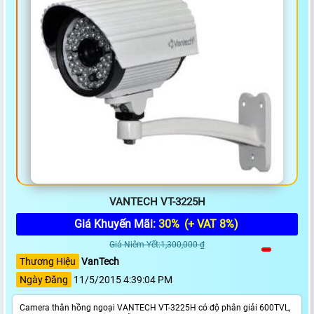
VANTECH VT-3225H
Giá Khuyến Mãi:
30%
(+ VAT 8%)
Giá Niêm Yết:1,300,000 ₫
Thương Hiệu
VanTech
Ngày Đăng
11/5/2015 4:39:04 PM
Camera thân hồng ngoại VANTECH VT-3225H có độ phân giải 600TVL,