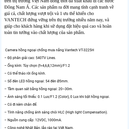
trên thị trường Việt Nam đồng thời đã xuất khẩu đi các nước
Đông Nam Á. Các sản phẩm ra đời mang tính cạnh tranh về
giá cả, chất lượng vượt trội và 1 ưu thế khiến cho
VANTECH đứng vững trên thị trường nhiều năm nay, và
giúp cho khách hàng khi sử dụng đặt hiệu quả cao và hoàn
toàn tin tưởng vào chất lượng của sản phẩm.
Camera hồng ngoại chống mưa nắng Vantech VT-3225H
– Độ phân giải cao: 540TV Lines.
– Ống kính: Tùy chọn (f=4,6,8,12mm)/F1.2
– Có thể tháo rời ống kính.
– Số đèn LED hồng ngoại: 54 đèn Ø5mm.
– Tầm quan sát bằng hồng ngoại: 20~30m.
– Ánh sáng tối thiểu: 0.1 Lux/F1.2 (Color), 0 Lux khi bật hồng ngoại.
– Có đi kèm chân đế.
– Tính năng chống ánh sáng chói HLC (High light Compensation).
– Nguồn cung cấp: 12VDC, 1000mA.
– Công nghệ Nhật Bản, lắp ráp tại Việt Nam.