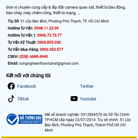
Đơn vị chuyên cung cấp & lắp đặt camera quan sát, thiết bị báo động,
báo cháy, máy chấm công, thiết bị mạng, ...
Trụ Sở:
51 Lũy Bán Bích, Phường Phú Thạnh, TP. Hồ Chí Minh
0938.11.23.99
Hotline Tư Vấn:
0906.72.73.77
Hotline Tư Vấn 1:
0906.855.330
Tư Vấn Kỹ Thuật:
0902.452.577
Tư Vấn Mua Hàng:
(028) 6688.4949
CSKH:
Email:
congngheanthanhphat@gmail.com
Kết nối với chúng tôi
Facebook
Twitter
Tiktok
Youtube
Mã số doanh nghiệp: 0312866570 do Sở Tài Chính
TP.HCM cấp ngày 23/07/2014. Trụ sở chính: 51 Lũy
Bán Bích, Phường Phú Thạnh, Thành Phố Hồ Chí
Minh