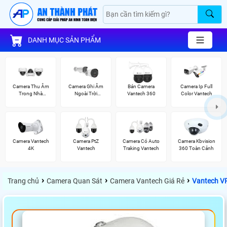
DANH MỤC SẢN PHẨM
Camera Thu Âm
Camera Ghi Âm
Bán Camera
Camera Ip Full
Trong Nhà
Ngoài Trời
Vantech 360
Color Vantech
Vantech
Vantech
Camera Vantech
Camera PtZ
Camera Có Auto
Camera Kbvision
4K
Vantech
Traking Vantech
360 Toàn Cảnh
›
›
›
Trang chủ
Camera Quan Sát
Camera Vantech Giá Rẻ
Vantech V