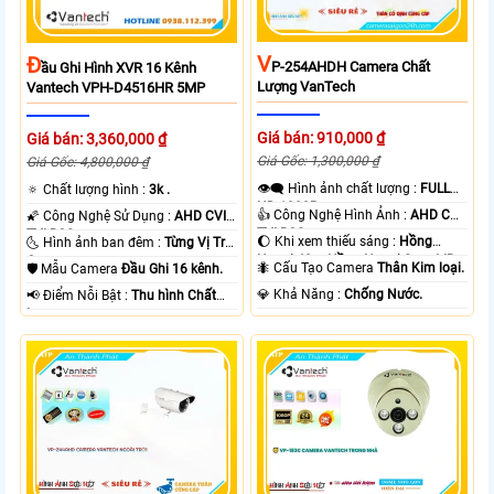
V
Đ
P-254AHDH Camera Chất
Ầu Ghi Hình XVR 16 Kênh
Lượng VanTech
Vantech VPH-D4516HR 5MP
Giá bán: 910,000 ₫
Giá bán: 3,360,000 ₫
Giá Gốc: 1,300,000 ₫
Giá Gốc: 4,800,000 ₫
👁️‍🗨 Hình ảnh chất lượng :
FULL
🔅 Chất lượng hình :
3k .
HD 1080P .
👍 Công Nghệ Hình Ảnh :
AHD CVI
🌠 Công Nghệ Sử Dụng :
AHD CVI
TVI BCS.
TVI BCS.
🌔 Khi xem thiếu sáng :
Hồng
🌜 Hình ảnh ban đêm :
Từng Vị Trí
Ngoại 40m Hồng Ngoại Smart IR.
Camera .
🐜 Cấu Tạo Camera
Thân Kim loại.
🛡 Mẫu Camera
Đầu Ghi 16 kênh.
️💎 Khả Năng :
Chống Nước.
️📢 Điểm Nỗi Bật :
Thu hình Chất
Lượng.