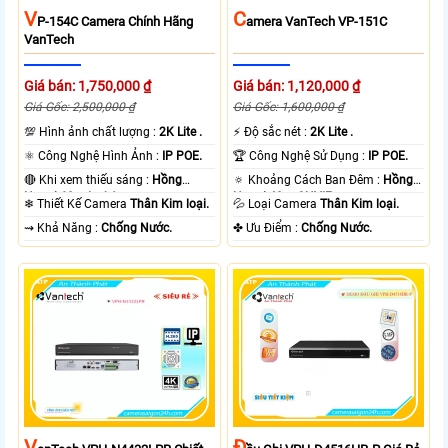
V
C
P-154C Camera Chính Hãng
Amera VanTech VP-151C
VanTech
Giá bán: 1,750,000 ₫
Giá bán: 1,120,000 ₫
Giá Gốc: 2,500,000 ₫
Giá Gốc: 1,600,000 ₫
💯 Hình ảnh chất lượng :
2K Lite .
️⚡ Độ sắc nét :
2K Lite .
⚛️ Công Nghệ Hình Ảnh :
IP POE.
🏆 Công Nghệ Sử Dụng :
IP POE.
🔴 Khi xem thiếu sáng :
Hồng
🔅 Khoảng Cách Ban Đêm :
Hồng
Ngoại 60m Led Array.
Ngoại 40m ONVIF.
❄ Thiết Kế Camera
Thân Kim loại.
💦 Loại Camera
Thân Kim loại.
️⇝ Khả Năng :
Chống Nước.
️✤ Ưu Điểm :
Chống Nước.
V
Đ