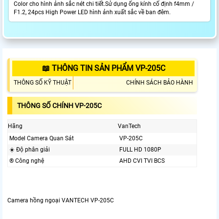
Color cho hình ảnh sắc nét chi tiết.Sử dụng ống kính cố định f4mm /
F1.2, 24pcs High Power LED hình ảnh xuất sắc về ban đêm.
📖 THÔNG TIN SẢN PHẨM VP-205C
THÔNG SỐ KỸ THUẬT
CHÍNH SÁCH BẢO HÀNH
THÔNG SỐ CHÍNH VP-205C
Hãng
VanTech
Model Camera Quan Sát
VP-205C
☀️ Độ phân giải
FULL HD 1080P
®️ Công nghệ
AHD CVI TVI BCS
Camera hồng ngoại VANTECH VP-205C