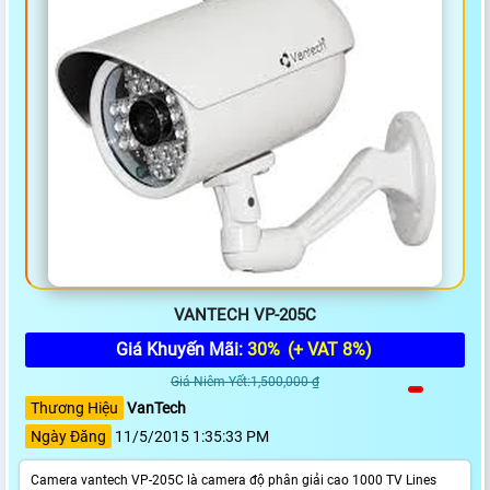
VANTECH VP-205C
Giá Khuyến Mãi:
30%
(+ VAT 8%)
Giá Niêm Yết:1,500,000 ₫
Thương Hiệu
VanTech
Ngày Đăng
11/5/2015 1:35:33 PM
Camera vantech VP-205C là camera độ phân giải cao 1000 TV Lines