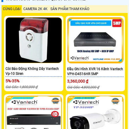
CÙNG LOẠI
CAMERA 2K 4K
SẢN PHẨM THAM KHẢO
Còi Báo Động Không Dây Vantech
Đầu Ghi Hình XVR 16 Kênh Vantech
Vp-10 Siren
VPH-D4516HR 5MP
5%-35%
3,360,000 ₫
Giá Gốc: 1,800,000 ₫
Giá Gốc: 4,800,000 ₫