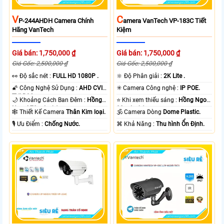
V
C
P-244AHDH Camera Chính
Amera VanTech VP-183C Tiết
Hãng VanTech
Kiệm
Giá bán: 1,750,000 ₫
Giá bán: 1,750,000 ₫
Giá Gốc: 2,500,000 ₫
Giá Gốc: 2,500,000 ₫
️👀 Độ sắc nét :
FULL HD 1080P .
🔆 Độ Phân giải :
2K Lite .
🌠 Công Nghệ Sử Dụng :
AHD CVI
✳️ Camera Công nghệ :
IP POE.
TVI BCS.
🌙 Khoảng Cách Ban Đêm :
Hồng
⭐ Khi xem thiếu sáng :
Hồng Ngoại
Ngoại 70m Led Array.
30m Led Array.
🕸️ Thiết Kế Camera
Thân Kim loại.
🕉️ Camera Dòng
Dome Plastic.
️🎙 Ưu Điểm :
Chống Nước.
️⌘ Khả Năng :
Thu hình Ổn Định.