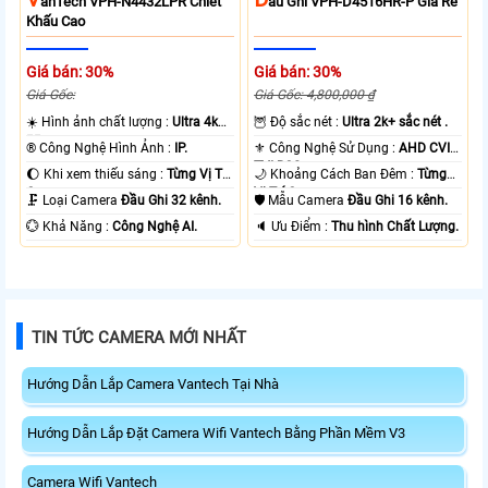
AnTech VPH-N4432LPR Chiết
Ầu Ghi VPH-D4516HR-P Giá Rẻ
Khấu Cao
Giá bán: 30%
Giá bán: 30%
Giá Gốc:
Giá Gốc: 4,800,000 ₫
☀️ Hình ảnh chất lượng :
Ultra 4k
🦉 Độ sắc nét :
Ultra 2k+ sắc nét .
👍🏾 .
®️ Công Nghệ Hình Ảnh :
IP.
⚜️ Công Nghệ Sử Dụng :
AHD CVI
TVI BCS.
🌔 Khi xem thiếu sáng :
Từng Vị Trí
🌙 Khoảng Cách Ban Đêm :
Từng
Camera .
Vị Trí Camera .
🗜️ Loại Camera
Đầu Ghi 32 kênh.
🛡 Mẫu Camera
Đầu Ghi 16 kênh.
️💮 Khả Năng :
Công Nghệ AI.
️🔈 Ưu Điểm :
Thu hình Chất Lượng.
TIN TỨC CAMERA MỚI NHẤT
Hướng Dẫn Lắp Camera Vantech Tại Nhà
Hướng Dẫn Lắp Đặt Camera Wifi Vantech Bằng Phần Mềm V3
Camera Wifi Vantech