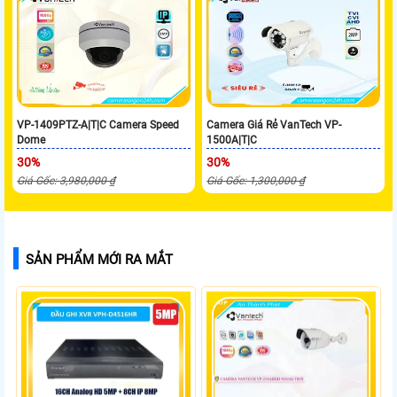
VP-1409PTZ-A|T|C Camera Speed
Camera Giá Rẻ VanTech VP-
Dome
1500A|T|C
30%
30%
Giá Gốc: 3,980,000 ₫
Giá Gốc: 1,300,000 ₫
SẢN PHẨM MỚI RA MẮT