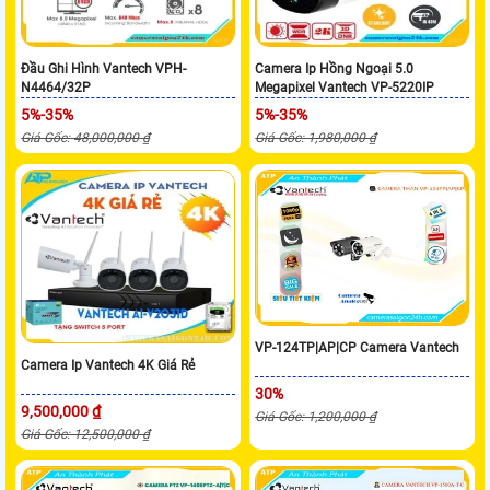
Đầu Ghi Hình Vantech VPH-
Camera Ip Hồng Ngoại 5.0
N4464/32P
Megapixel Vantech VP-5220IP
5%-35%
5%-35%
Giá Gốc: 48,000,000 ₫
Giá Gốc: 1,980,000 ₫
VP-124TP|AP|CP Camera Vantech
Camera Ip Vantech 4K Giá Rẻ
30%
9,500,000 ₫
Giá Gốc: 1,200,000 ₫
Giá Gốc: 12,500,000 ₫