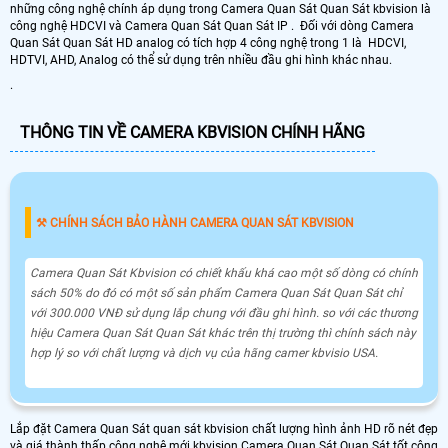
những công nghệ chính áp dụng trong Camera Quan Sát Quan Sát kbvision là
công nghệ HDCVI và Camera Quan Sát Quan Sát IP . Đối với dòng Camera
Quan Sát Quan Sát HD analog có tích hợp 4 công nghệ trong 1 là HDCVI,
HDTVI, AHD, Analog có thể sử dụng trên nhiều đầu ghi hình khác nhau.
.
THÔNG TIN VỀ CAMERA KBVISION CHÍNH HÃNG
⚒ CHÍNH SÁCH BẢO HÀNH CAMERA QUAN SÁT KBVISION
Camera Quan Sát Kbvision có chiết khấu khá cao một số dòng có chính
sách 50% do đó có một số sản phẩm Camera Quan Sát Quan Sát chỉ
với 300.000 VNĐ sử dụng lắp chung với đầu ghi hình. so với các thương
hiệu Camera Quan Sát Quan Sát khác trên thị trường thì chính sách này
hợp lý so với chất lượng và dịch vụ của hãng camer kbvisio USA.
Lắp đặt Camera Quan Sát quan sát kbvision chất lượng hình ảnh HD rõ nét đẹp
và giá thành thấp công nghệ mới kbvision Camera Quan Sát Quan Sát tốt công