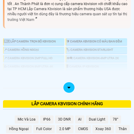
tốt . An Thành Phát là đơn vị cung cấp camera kbvision với chiết khấu cao
tại TP HCM Lắp Camera Kbvision là sản phẩm thương hiệu USA được
nhiều người việt tin dùng đây là thương hiệu camera quan sát uy tín tại thị
trường Việt Nam
🇱🇷 LẮP CAMERA TRỌN BỘ KBVISION
🔰 CAMERA KBVISION CÓ MÀU BAN ĐÊM
📍 CAMERA HỒNG NGOẠI
🏷 CAMERA KBVISION STARLIGHT
📍 CAMERA KBVISION 2MP FULL HD
👁️‍🗨️ CAMERA KBVISION 4MP UTRA 2K
👍 CAMERA KBVISION 8MP UTRA 4K
🖥 CAMERA IP KBVISION
🔎 CAMERA ZOOM KBVISION
📣 CAMERA CHỐNG TRỘM KBVISION
🕹 CAMERA KBVISION 360
💤 CAMERA AI KBVISION
🎞 ĐẦU GHI KBVISION
LẮP CAMERA KBVISION CHÍNH HÃNG
👌 CHỌN CAMERA KBVISION GIÁ RẺ CHÍNH HÃNG
Mic Và Loa
IP66
3D DNR
AI
Dual Light
78°
Hồng Ngoại
Full Color
2.0 MP
CMOS
Xoay 360
Thân