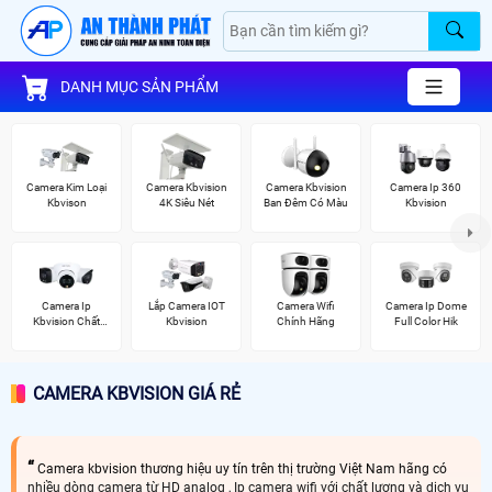
DANH MỤC SẢN PHẨM
Camera Kim Loại
Camera Kbvision
Camera Kbvision
Camera Ip 360
Kbvison
4K Siêu Nét
Ban Đêm Có Màu
Kbvision
Camera Ip
Lắp Camera IOT
Camera Wifi
Camera Ip Dome
Kbvision Chất
Kbvision
Chính Hãng
Full Color Hik
Lượng
CAMERA KBVISION GIÁ RẺ
Camera kbvision thương hiệu uy tín trên thị trường Việt Nam hãng có
nhiều dòng camera từ HD analog , Ip camera wifi với chất lượng và dịch vụ