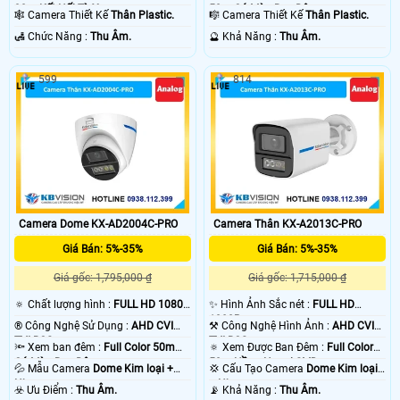
30m Kết Nối Từ Xa.
50m Có Màu Ban Ðêm.
🕸️ Camera Thiết Kế
Thân Plastic.
🎼️ Camera Thiết Kế
Thân Plastic.
️🛃 Chức Năng :
Thu Âm.
️🔮 Khả Năng :
Thu Âm.
599
814
Camera Dome KX-AD2004C-PRO
Camera Thân KX-A2013C-PRO
Giá Bán: 5%-35%
Giá Bán: 5%-35%
Giá gốc: 1,795,000 ₫
Giá gốc: 1,715,000 ₫
🔅 Chất lượng hình :
FULL HD 1080P
✨ Hình Ảnh Sắc nét :
FULL HD
.
1080P .
®️ Công Nghệ Sử Dụng :
AHD CVI
⚒ Công Nghệ Hình Ảnh :
AHD CVI
TVI BCS.
TVI BCS.
🔦 Xem ban đêm :
Full Color 50m
🔅 Xem Được Ban Đêm :
Full Color
Có Màu Ban Ðêm.
50m Hồng Ngoại SMD.
💦 Mẫu Camera
Dome Kim loại +
💢 Cấu Tạo Camera
Dome Kim loại
Nhựa.
+ Nhựa.
️☣️ Ưu Điểm :
Thu Âm.
️📡 Khả Năng :
Thu Âm.