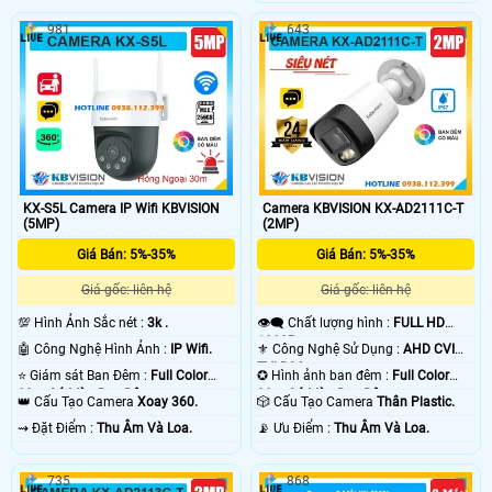
phân giải 3MP sắc nét. Camera tích
sắc nét, trang bị đèn LeD giúp nhìn
hợp hồng ngoại 30m, công nghệ
có màu vào ban đêm với khoảng
981
643
ánh sáng kép Full Color, đàm thoại
cách lên đến 20m, trang bị micro
2 chiều và khe cắm thẻ nhớ lên đến
giúp thu âm trực tiếp
256GB. Ngoài ra, camera còn có khả
năng phân biệt người và xe, tích hợp
báo động thông minh, đạt chuẩn
IP66 chống nước, hoạt động bền bỉ
giá rẻ.
KX-S5L Camera IP Wifi KBVISION
Camera KBVISION KX-AD2111C-T
(5MP)
(2MP)
Giá Bán: 5%-35%
Giá Bán: 5%-35%
Giá gốc: liên hệ
Giá gốc: liên hệ
💯 Hình Ảnh Sắc nét :
3k .
👁️‍🗨 Chất lượng hình :
FULL HD
1080P .
🤖️ Công Nghệ Hình Ảnh :
IP Wifi.
⚜️ Công Nghệ Sử Dụng :
AHD CVI
TVI BCS.
⭐ Giám sát Ban Đêm :
Full Color
✪ Hình ảnh ban đêm :
Full Color
30m Có Màu Ban Ðêm.
30m Có Màu Ban Ðêm.
👑 Cấu Tạo Camera
Xoay 360.
🎲 Cấu Tạo Camera
Thân Plastic.
️⇝ Đặt Điểm :
Thu Âm Và Loa.
️📡 Ưu Điểm :
Thu Âm Và Loa.
735
868