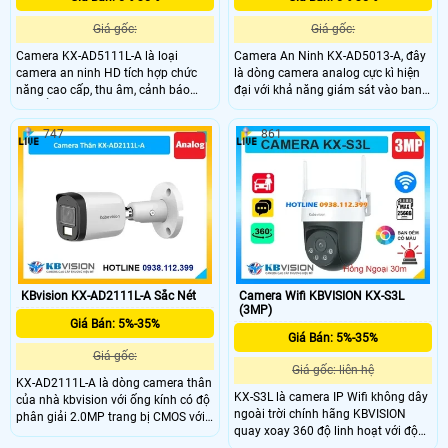
Giá gốc:
Giá gốc:
Camera KX-AD5111L-A là loại
Camera An Ninh KX-AD5013-A, đây
camera an ninh HD tích hợp chức
là dòng camera analog cực kì hiện
năng cao cấp, thu âm, cảnh báo
đại với khả năng giám sát vào ban
chuyển động thông minh, công
đêm cực kì ấn tượng lên đến 80m,
nghệ Smart Motion Detection, DWDR
với chất liệu kim loại và nhựa mang
747
861
chống ngược sáng, hình ảnh rõ hơn
lại sự chắc chắn, tích hợp micro
ở mọi điều kiện ánh sáng. Sử dụng
giúp thu ấm cực kì ấn tượng.
đầu ghi công nghệ xử lý hình ảnh
thiếu sáng có màu ban đêm tối ưu
KBvision KX-AD2111L-A Sắc Nét
Camera Wifi KBVISION KX-S3L
(3MP)
Giá Bán: 5%-35%
Giá Bán: 5%-35%
Giá gốc:
Giá gốc: liên hệ
KX-AD2111L-A là dòng camera thân
KX-S3L là camera IP Wifi không dây
của nhà kbvision với ống kính có độ
ngoài trời chính hãng KBVISION
phân giải 2.0MP trang bị CMOS với
quay xoay 360 độ linh hoạt với độ
độ phân giải 2.0MP cho ra hình ảnh