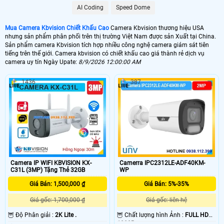
🤵 Camera Kbvision có nhiều mẫu mã và công nghệ để khách hàng dễ dàng
AI Coding
Speed Dome
lựa chọn, hình ảnh sắt nét điều đặt biệt chất lượng sản phẩm phù hợp với chi
phí đầu tư của khách hàng, sau đây là các sản phẩm được ưa chộng của sản
phẩm camera kbvision mà khách hàng quan tâm nhiều nhất ️🏆
Mua Camera Kbvision Chiết Khấu Cao
Camera Kbvision thương hiệu USA
nhưng sản phẩm phân phối trên thị trường Việt Nam được sản Xuất tại China.
Sản phẩm camera Kbvision tích hợp nhiều công nghệ camera giám sát tiên
tiếng trên thế giới. Camera kbvision có chiết khấu cao giá thành rẻ dịch vụ
💰 Lắp Camera KBVision Giá Rẻ
camera uy tín Ngày Upate:
8/9/2026 12:00:00 AM
4500,000 VNĐ
1436
387
🥉 Lắp Camera KBvision Có Thu Âm
580,000 VNĐ
🏠 Camera Kbvision FULL Color
595,000 VNĐ
🆗 Camera IP KBVISION Siêu Nét
680,000 VNĐ
Camera IP WIFI KBVISION KX-
Camerra IPC2312LE-ADF40KM-
C31L (3MP) Tặng Thẻ 32GB
WP
Camera kbvision
có nhiều mẫu để khách hàng lựa chọn những sản phẩm phù
Giá Bán: 1,500,000 ₫
Giá Bán: 5%-35%
hợp vói nhu cầu sử dụng của mình. Với chính sách bán hàng chiết khấu cao
An Thành Phát luôn mang đến khách hàng những sản phẩm chất lượng dịch
Giá gốc: 1,700,000 ₫
Giá gốc: liên hệ
vụ tốt nhất, Tham khảo thêm các sản phẩm chính hãng Kbvision Bên Dưới.
🦉 Độ Phân giải :
2K Lite .
🦉 Chất lượng hình Ảnh :
FULL HD
1080P .