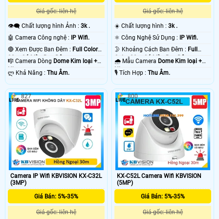
Giá gốc: liên hệ
Giá gốc: liên hệ
👁️‍🗨 Chất lượng hình Ảnh :
3k .
☀️ Chất lượng hình :
3k .
🤖️ Camera Công nghệ :
IP Wifi.
⚛️ Công Nghệ Sử Dụng :
IP Wifi.
🔴 Xem Được Ban Đêm :
Full Color
🌛 Khoảng Cách Ban Đêm :
Full
30m Có Màu Ban Ðêm.
Color 30m Có Màu Ban Ðêm.
🎼️ Camera Dòng
Dome Kim loại +
🌧️ Mẫu Camera
Dome Kim loại +
Nhựa.
Nhựa.
️ლ Khả Năng :
Thu Âm.
️🎙 Tích Hợp :
Thu Âm.
827
800
Camera IP Wifi KBVISION KX-C32L
KX-C52L Camera Wifi KBVISION
(3MP)
(5MP)
Giá Bán: 5%-35%
Giá Bán: 5%-35%
Giá gốc: liên hệ
Giá gốc: liên hệ