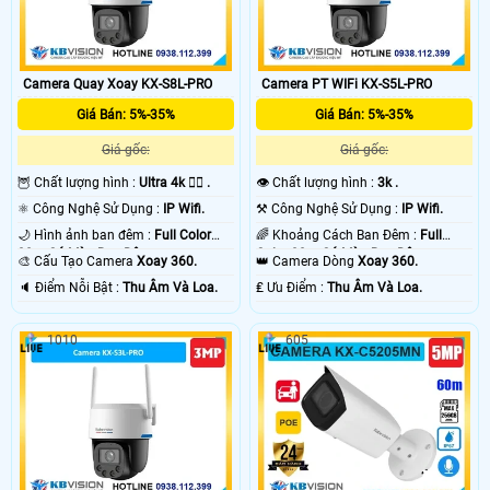
Camera Quay Xoay KX-S8L-PRO
Camera PT WIFi KX-S5L-PRO
Giá Bán: 5%-35%
Giá Bán: 5%-35%
Giá gốc:
Giá gốc:
🦉 Chất lượng hình :
Ultra 4k 👍🏾 .
👁 Chất lượng hình :
3k .
⚛️ Công Nghệ Sử Dụng :
IP Wifi.
⚒ Công Nghệ Sử Dụng :
IP Wifi.
🌙 Hình ảnh ban đêm :
Full Color
🌈 Khoảng Cách Ban Đêm :
Full
30m Có Màu Ban Ðêm.
Color 30m Có Màu Ban Ðêm.
🎨 Cấu Tạo Camera
Xoay 360.
👑 Camera Dòng
Xoay 360.
️🔈 Điểm Nỗi Bật :
Thu Âm Và Loa.
️₤ Ưu Điểm :
Thu Âm Và Loa.
1010
605