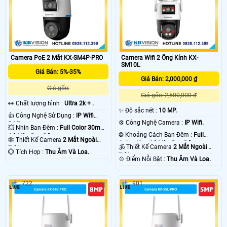
Camera PoE 2 Mắt KX-SM4P-PRO
Camera Wifi 2 Ống Kính KX-
SM10L
Giá Bán: 5%-35%
Giá Bán: 2,000,000 ₫
Giá gốc:
Giá gốc: 2,500,000 ₫
️👀 Chất lượng hình :
Ultra 2k + .
✨ Độ sắc nét :
10 MP.
👍 Công Nghệ Sử Dụng :
IP Wifi
⚙ Công Nghệ Camera :
IP Wifi.
POE.
💥 Nhìn Ban Đêm :
Full Color 30m
❂ Khoảng Cách Ban Đêm :
Full
Có Màu Ban Ðêm.
🕸️ Thiết Kế Camera
2 Mắt Ngoài
Color 40m Có Màu Ban Ðêm.
🕉️ Thiết Kế Camera
2 Mắt Ngoài
Trời.
️💮 Tích Hợp :
Thu Âm Và Loa.
Trời.
️💠 Điểm Nỗi Bật :
Thu Âm Và Loa.
722
901