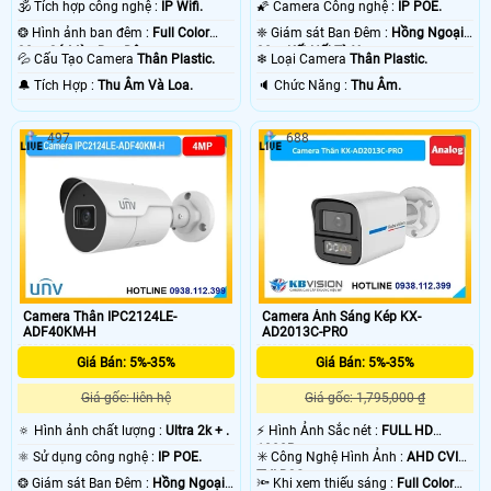
🕉️ Tích hợp công nghệ :
IP Wifi.
🌠 Camera Công nghệ :
IP POE.
❂ Hình ảnh ban đêm :
Full Color
❈ Giám sát Ban Đêm :
Hồng Ngoại
30m Có Màu Ban Ðêm.
30m Kết Nối Từ Xa.
💦 Cấu Tạo Camera
Thân Plastic.
❄ Loại Camera
Thân Plastic.
️🔔 Tích Hợp :
Thu Âm Và Loa.
️🔈 Chức Năng :
Thu Âm.
497
688
'
Camera Thân IPC2124LE-
Camera Ánh Sáng Kép KX-
ADF40KM-H
AD2013C-PRO
Giá Bán: 5%-35%
Giá Bán: 5%-35%
Giá gốc: liên hệ
Giá gốc: 1,795,000 ₫
🔅 Hình ảnh chất lượng :
Ultra 2k + .
️⚡ Hình Ảnh Sắc nét :
FULL HD
1080P .
⚛️ Sử dụng công nghệ :
IP POE.
✳️ Công Nghệ Hình Ảnh :
AHD CVI
TVI BCS.
❂ Giám sát Ban Đêm :
Hồng Ngoại
🔦 Khi xem thiếu sáng :
Full Color