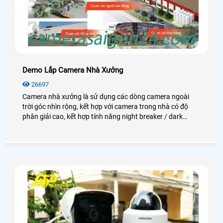
Demo Lắp Camera Nhà Xưởng
26697
Camera nhà xưởng là sử dụng các dòng camera ngoài
trời góc nhìn rộng, kết hợp với camera trong nhà có độ
phân giải cao, kết hợp tính năng night breaker / dark
fighter để quan sát thật rõ nét vào ban đêm. Giám sát khu
vực lối ra vào, khu vực soát vé xe máy. Giám sát khu vực
máy chấm công (quản lý ra vào). Giám sát toàn khu vực
trạm bảo vệ