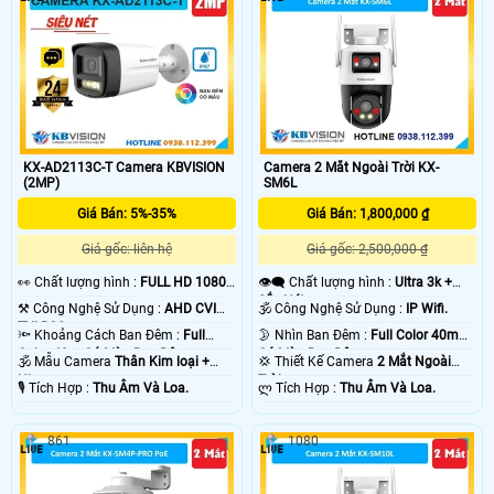
KX-AD2113C-T Camera KBVISION
Camera 2 Mắt Ngoài Trời KX-
(2MP)
SM6L
Giá Bán: 5%-35%
Giá Bán: 1,800,000 ₫
Giá gốc: liên hệ
Giá gốc: 2,500,000 ₫
️👀 Chất lượng hình :
FULL HD 1080P
👁️‍🗨 Chất lượng hình :
Ultra 3k +
.
Sắc Nét .
⚒ Công Nghệ Sử Dụng :
AHD CVI
🕉️ Công Nghệ Sử Dụng :
IP Wifi.
TVI BCS.
🔦 Khoảng Cách Ban Đêm :
Full
🌛 Nhìn Ban Đêm :
Full Color 40m
Color 40m Có Màu Ban Ðêm.
Có Màu Ban Ðêm.
🕉️ Mẫu Camera
Thân Kim loại +
💢 Thiết Kế Camera
2 Mắt Ngoài
Nhựa.
Trời.
️🎙 Tích Hợp :
Thu Âm Và Loa.
️ლ Tích Hợp :
Thu Âm Và Loa.
861
1080