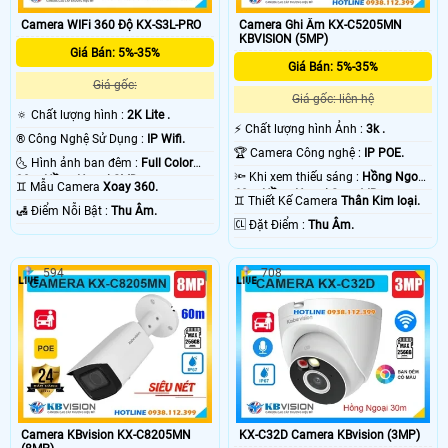
Camera WIFi 360 Độ KX-S3L-PRO
Camera Ghi Âm KX-C5205MN
KBVISION (5MP)
Giá Bán: 5%-35%
Giá Bán: 5%-35%
Giá gốc:
Giá gốc: liên hệ
🔅 Chất lượng hình :
2K Lite .
️⚡ Chất lượng hình Ảnh :
3k .
®️ Công Nghệ Sử Dụng :
IP Wifi.
🏆 Camera Công nghệ :
IP POE.
🌜 Hình ảnh ban đêm :
Full Color
🔦 Khi xem thiếu sáng :
Hồng Ngoại
30m Hồng Ngoại SMD.
♊ Mẫu Camera
Xoay 360.
60m Hồng Ngoại Smart IR.
♊ Thiết Kế Camera
Thân Kim loại.
️🛃 Điểm Nỗi Bật :
Thu Âm.
️🆑 Đặt Điểm :
Thu Âm.
594
708
Camera KBvision KX-C8205MN
KX-C32D Camera KBvision (3MP)