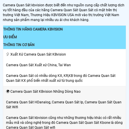
Camera Quan Sát kbvision được biết đến như nguồn cung cấp chất lượng dịch
vụ tốt hàng đầu của các hãng Camera Quan Sát Quan Sát có mặt trên thị
trường Việt Nam, Thương Hiệu KBVISION USA mới vào thị trường Việt Nam
nhưng sản phẩm mang lại nhiều ưu ái cho khách hàng.
THÔNG TIN HÃNG CAMERA KBVISION
ƯU ĐIỂM
THÔNG TIN CƠ BẢN
️🎈 Xuất Xứ Camera Quan Sát KBvision
Camera Quan Sát Xuất xứ China, Tai Wan
Camera Quan Sát có nhiều dòng KX, KR,KB trong đó Camera Quan Sát
Quan Sát KX phổ biến nhất xuất xứ từ trung quốc
🌍 Camera Quan Sát KBvision Những Dòng Nao
Camera Quan Sát HDanalog, Camera Quan Sát Ip, Camera Quan Sát Quan
Sát Wifi
Camera Quan Sát kbvision cũng như những thương hiệu khác có rất nhiều
mẫu mã và công nghệ trong đó Camera Quan Sát Quan Sát Kbone là dòng
Camera Quan Sát Quan Sát wifi