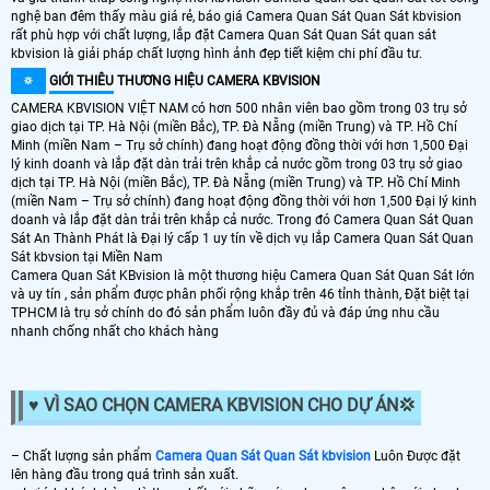
nghệ ban đêm thấy màu giá rẻ, báo giá Camera Quan Sát Quan Sát kbvision
rất phù hợp với chất lượng, lắp đặt Camera Quan Sát Quan Sát quan sát
kbvision là giải pháp chất lượng hình ảnh đẹp tiết kiệm chi phí đầu tư.
🔅
GIỚI THIÊU
THƯƠNG HIỆU CAMERA KBVISION
CAMERA KBVISION VIỆT NAM có hơn 500 nhân viên bao gồm trong 03 trụ sở
giao dịch tại TP. Hà Nội (miền Bắc), TP. Đà Nẵng (miền Trung) và TP. Hồ Chí
Minh (miền Nam – Trụ sở chính) đang hoạt động đồng thời với hơn 1,500 Đại
lý kinh doanh và lắp đặt dàn trải trên khắp cả nước gồm trong 03 trụ sở giao
dịch tại TP. Hà Nội (miền Bắc), TP. Đà Nẵng (miền Trung) và TP. Hồ Chí Minh
(miền Nam – Trụ sở chính) đang hoạt động đồng thời với hơn 1,500 Đại lý kinh
doanh và lắp đặt dàn trải trên khắp cả nước. Trong đó Camera Quan Sát Quan
Sát An Thành Phát là Đại lý cấp 1 uy tín về dịch vụ lắp Camera Quan Sát Quan
Sát kbvsion tại Miền Nam
Camera Quan Sát KBvision là một thương hiệu Camera Quan Sát Quan Sát lớn
và uy tín , sản phẩm được phân phối rộng khắp trên 46 tỉnh thành, Đặt biệt tại
TPHCM là trụ sở chính do đó sản phẩm luôn đầy đủ và đáp ứng nhu cầu
nhanh chống nhất cho khách hàng
♥️ VÌ SAO CHỌN CAMERA KBVISION CHO DỰ ÁN️💢
– Chất lượng sản phẩm
Camera Quan Sát Quan Sát kbvision
Luôn Được đặt
lên hàng đầu trong quá trình sản xuất.