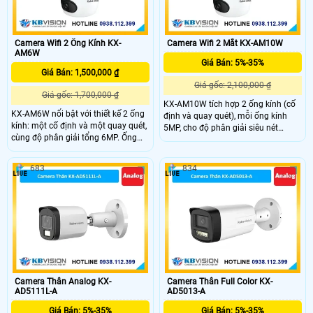
Camera Wifi 2 Ống Kính KX-
Camera Wifi 2 Mắt KX-AM10W
AM6W
Giá Bán: 5%-35%
Giá Bán: 1,500,000 ₫
Giá gốc: 2,100,000 ₫
Giá gốc: 1,700,000 ₫
KX-AM10W tích hợp 2 ống kính (cố
KX-AM6W nổi bật với thiết kế 2 ống
định và quay quét), mỗi ống kính
kính: một cố định và một quay quét,
5MP, cho độ phân giải siêu nét
cùng độ phân giải tổng 6MP. Ống
10MP. Góc nhìn rộng 86°, quay
kính quay có khả năng xoay ngang
ngang 349°, dọc -5~90°, kết hợp
349°, dọc -5~90°, tích hợp hồng
hồng ngoại và LED sáng ấm giúp
683
834
ngoại và LED sáng ấm cho hình ảnh
ghi hình rõ nét cả ngày lẫn đêm.
rõ nét ngày đêm. Tất cả điều khiển
Điều khiển trực tiếp dễ dàng qua
dễ dàng qua ứng dụng KBView Plus.
ứng dụng KBView Plus.
Camera Thân Analog KX-
Camera Thân Full Color KX-
AD5111L-A
AD5013-A
Giá Bán: 5%-35%
Giá Bán: 5%-35%