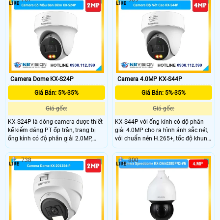
Camera Dome KX-S24P
Camera 4.0MP KX-S44P
Giá Bán: 5%-35%
Giá Bán: 5%-35%
Giá gốc:
Giá gốc:
KX-S24P là dòng camera được thiết
KX-S44P với ống kính có độ phân
kế kiểm dáng PT ốp trần, trang bị
giải 4.0MP cho ra hình ảnh sắc nét,
ống kính có độ phân giải 2.0MP,
với chuẩn nén H.265+, tốc độ khung
cảm biến Cmos , chuẩn nén H.265+
hình 25/30fps, trang bị đèn Led giúp
giúp tiết kiệm băng thông khi lưu
nhìn hình ảnh có màu vào ban đêm
738
800
trữ, hỗ trợ PoE, tích hợp micro và loa
với khoảng cách 30m, trang bị tính
đàm thoại 2 chiều, nhìn hình ảnh có
năng thông minh bảo vệ vành đai,
màu vao ban đêm
phát hiện con người và phương tiện