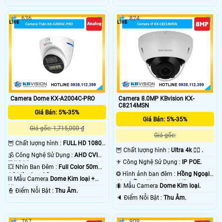
636
824
Camera Dome KX-A2004C-PRO
Camera 8.0MP KBvision KX-
C8214MSN
Giá Bán: 5%-35%
Giá Bán: 5%-35%
Giá gốc: 1,715,000 ₫
Giá gốc:
🦉 Chất lượng hình :
FULL HD 1080P
🦉 Chất lượng hình :
Ultra 4k 👍🏾 .
.
🕉️ Công Nghệ Sử Dụng :
AHD CVI
⚜️ Công Nghệ Sử Dụng :
IP POE.
TVI BCS.
💥 Nhìn Ban Đêm :
Full Color 50m
❂ Hình ảnh ban đêm :
Hồng Ngoại
Có Màu Ban Ðêm.
⛓ Mẫu Camera
Dome Kim loại +
40m Hồng Ngoại Smart IR.
🐜 Mẫu Camera
Dome Kim loại.
Nhựa.
️👮 Điểm Nỗi Bật :
Thu Âm.
️🔈 Điểm Nỗi Bật :
Thu Âm.
767
909