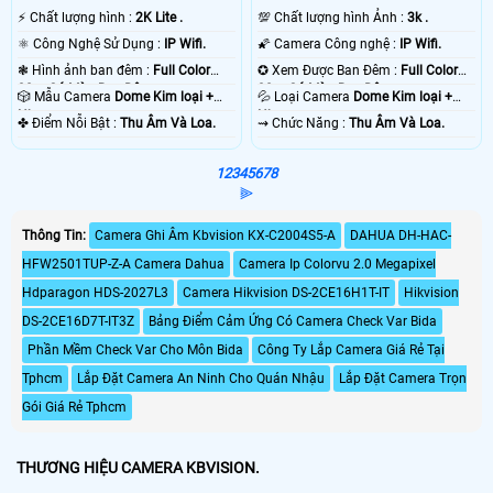
️⚡ Chất lượng hình :
2K Lite .
💯 Chất lượng hình Ảnh :
3k .
⚛️ Công Nghệ Sử Dụng :
IP Wifi.
🌠 Camera Công nghệ :
IP Wifi.
❃ Hình ảnh ban đêm :
Full Color
✪ Xem Được Ban Đêm :
Full Color
30m Có Màu Ban Ðêm.
30m Có Màu Ban Ðêm.
🎲 Mẫu Camera
Dome Kim loại +
💦 Loại Camera
Dome Kim loại +
Nhựa.
Nhựa.
️✤ Điểm Nỗi Bật :
Thu Âm Và Loa.
️⇝ Chức Năng :
Thu Âm Và Loa.
1
2
3
4
5
6
7
8
⫸
Thông Tin:
Camera Ghi Âm Kbvision KX-C2004S5-A
DAHUA DH-HAC-
HFW2501TUP-Z-A Camera Dahua
Camera Ip Colorvu 2.0 Megapixel
Hdparagon HDS-2027L3
Camera Hikvision DS-2CE16H1T-IT
Hikvision
DS-2CE16D7T-IT3Z
Bảng Điểm Cảm Ứng Có Camera Check Var Bida
Phần Mềm Check Var Cho Môn Bida
Công Ty Lắp Camera Giá Rẻ Tại
Tphcm
Lắp Đặt Camera An Ninh Cho Quán Nhậu
Lắp Đặt Camera Trọn
Gói Giá Rẻ Tphcm
THƯƠNG HIỆU CAMERA KBVISION.