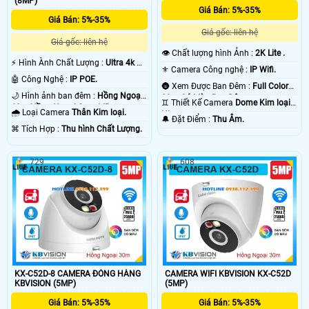
(8MP)
Giá Bán: 5%-35%
Giá Bán: 5%-35%
Giá gốc: liên hệ
Giá gốc: liên hệ
👁 Chất lượng hình Ảnh :
2K Lite .
️⚡ Hình Ành Chất Lượng :
Ultra 4k 👍🏾
⚜️ Camera Công nghệ :
IP Wifi.
.
🤖️ Công Nghệ :
IP POE.
🌚 Xem Được Ban Đêm :
Full Color
🌙 Hình ảnh ban đêm :
Hồng Ngoại
30m Có Màu Ban Ðêm.
♊ Thiết Kế Camera
Dome Kim loại +
60m Hồng Ngoại Smart IR.
🌧️ Loại Camera
Thân Kim loại.
Nhựa.
️🔔 Đặt Điểm :
Thu Âm.
️⌘ Tích Hợp :
Thu hình Chất Lượng.
729
608
KX-C52D-8 CAMERA ĐÓNG HÀNG
CAMERA WIFI KBVISION KX-C52D
KBVISION (5MP)
(5MP)
Giá Bán: 5%-35%
Giá Bán: 5%-35%