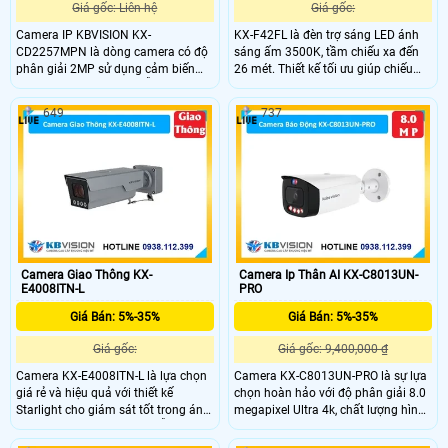
Giá gốc: Liên hệ
Giá gốc:
Camera IP KBVISION KX-
KX-F42FL là đèn trợ sáng LED ánh
CD2257MPN là dòng camera có độ
sáng ấm 3500K, tầm chiếu xa đến
phân giải 2MP sử dụng cảm biến
26 mét. Thiết kế tối ưu giúp chiếu
STARVIS CMOS 1/2.8" hỗ trợ quay
sáng rõ ràng 3 làn đường, đảm bảo
quét 360° zoom quang 25X và công
hình ảnh camera luôn rõ nét trong
649
737
nghệ Starlight cho hình ảnh sắc nét
điều kiện ánh sáng yếu hoặc ban
trong điều kiện ánh sáng cực thấp.
đêm.
Tích hợp AI thông minh hồng ngoại
100m và đèn LED màu 50m.
Camera Giao Thông KX-
Camera Ip Thân AI KX-C8013UN-
E4008ITN-L
PRO
Giá Bán: 5%-35%
Giá Bán: 5%-35%
Giá gốc:
Giá gốc: 9,400,000 ₫
Camera KX-E4008ITN-L là lựa chọn
Camera KX-C8013UN-PRO là sự lựa
giá rẻ và hiệu quả với thiết kế
chọn hoàn hảo với độ phân giải 8.0
Starlight cho giám sát tốt trong ánh
megapixel Ultra 4k, chất lượng hình
sáng yếu. Có cấu hình IP, hỗ trợ thẻ
ảnh cao. Camera được sản xuất từ
nhớ Micro SD 512GB, độ phân giải
chất liệu kim loại, hỗ trợ cảnh báo