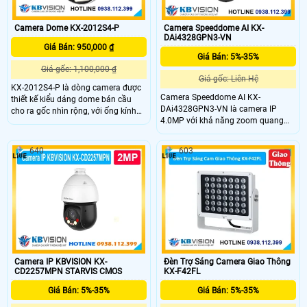
Camera Dome KX-2012S4-P
Camera Speeddome AI KX-
DAi4328GPN3-VN
Giá Bán: 950,000 ₫
Giá Bán: 5%-35%
Giá gốc: 1,100,000 ₫
Giá gốc: Liên Hệ
KX-2012S4-P là dòng camera được
Camera Speeddome AI KX-
thiết kế kiểu dáng dome bán cầu
DAi4328GPN3-VN là camera IP
cho ra gốc nhìn rộng, với ống kính
4.0MP với khả năng zoom quang
có độ phân giải 2.0Mp, trang bị đèn
32x và zoom số 16x. KX-
Led trợ sáng giúm nhìn có màu vào
DAi4328GPN3-VN hỗ trợ phát hiện
ban đêm khoảng cách 15m, chống
640
603
khuôn mặt, nhận dạng người và xe
ngược sáng DWDR, sử dụng chung
(SMD 4.0), cùng chức năng AI Auto
với đầu ghi
Tracking và IVS, hồng ngoại tầm xa
150m và chuẩn bảo vệ IP67 và
IK10.
Camera IP KBVISION KX-
Đèn Trợ Sáng Camera Giao Thông
CD2257MPN STARVIS CMOS
KX-F42FL
Giá Bán: 5%-35%
Giá Bán: 5%-35%