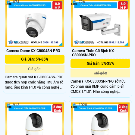
874
726
4.0 MP và xem Full Color 30m vào
cống trộm chủ động. Với cảm biến
ban đêm. Công nghệ IP, chống
chuyển động. Chức năng thu âm và
ngược sáng DWDR 140db, và thân
loa trên camera giúp nghe và nói
kim loại với độ nhạy sáng cực cao.
trong phạm vi 3m.
Camera Dome KX-C8004SN-PRO
Camera Thân Cố Định KX-
C8003SN-PRO
Giá Bán: 5%-35%
Giá Bán: 5%-35%
Giá gốc:
Giá gốc:
Camera quan sát KX-C8004SN-PRO
Camera KX-C8003SN-PRO sở hữu
được tích hợp chức năng Thu Âm rõ
độ phân giải 8MP cùng cảm biến
ràng, ống kính F1.0 và công nghệ AI-
CMOS 1/1.8”. Nhờ công nghệ
ISP mang lại hình ảnh ban đêm
Starlight với độ nhạy sáng 0.0008
màu sắc sống động. DWDR 120db
Lux @ F1.0, camera cho hình ảnh rõ
và Chống Ngược Sáng giúp tăng
912
1028
nét trong điều kiện ánh sáng cực
cường độ sáng và chất lượng hình
thấp, kết hợp WDR 120dB và LED
ảnh, cho phép xem rõ hơn dù ở đâu.
ánh sáng ấm hỗ trợ quan sát ban
đêm hiệu quả đến 50m.