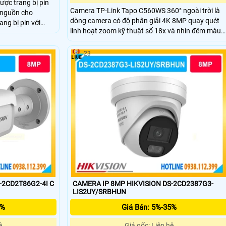
ợc trang bị pin
Camera TP-Link Tapo C560WS 360° ngoài trời là
p nguồn cho
dòng camera có độ phân giải 4K 8MP quay quét
ng bị pin với
linh hoạt zoom kỹ thuật số 18x và nhìn đêm màu
trang bị 2 ống
Starlight. Công nghệ AI phát hiện người, thú cưng,
micro và loa cũng
phương tiện và còi báo động 99dB. Hỗ trợ Wi-Fi
23
2.4GHz/5GHz, chuẩn IP66 kháng nước và bụi
-2CD2T86G2-4I C
CAMERA IP 8MP HIKVISION DS-2CD2387G3-
LIS2UY/SRBHUN
5%
Giá Bán: 5%-35%
ệ
Giá gốc: Liên hệ