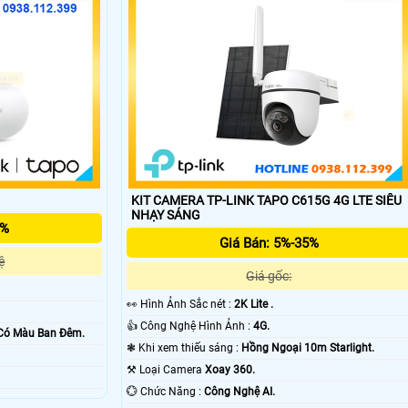
KIT CAMERA TP-LINK TAPO C615G 4G LTE SIÊU
'
NHẠY SÁNG
5%
Giá Bán: 5%-35%
ệ
Giá gốc:
️👀 Hình Ảnh Sắc nét :
2K Lite .
👍 Công Nghệ Hình Ảnh :
4G.
Có Màu Ban Ðêm.
❃ Khi xem thiếu sáng :
Hồng Ngoại 10m Starlight.
⚒ Loại Camera
Xoay 360.
️💮 Chức Năng :
Công Nghệ AI.