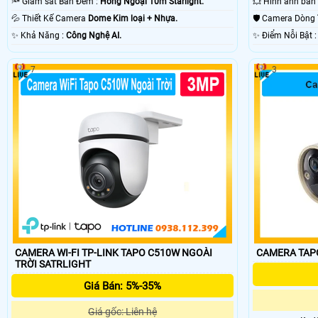
🔦 Giám sát Ban Đêm :
Hồng Ngoại 10m Starlight.
💦 Thiết Kế Camera
Dome Kim loại + Nhựa.
🛡 Camera Dòng
️✨ Khả Năng :
Công Nghệ AI.
️✨ Điểm Nỗi Bật
7
3
CAMERA WI-FI TP-LINK TAPO C510W NGOÀI
TRỜI SATRLIGHT
Giá Bán: 5%-35%
Giá gốc: Liên hệ