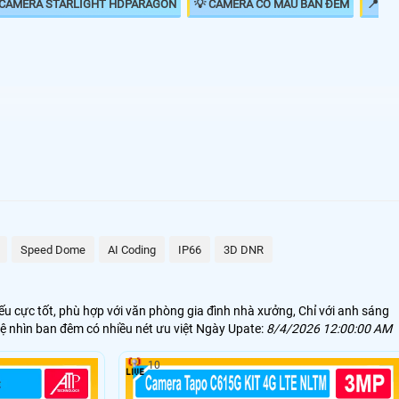
 CAMERA STARLIGHT HDPARAGON
💡 CAMERA CÓ MÀU BAN ĐÊM
📍
🗺
1.500.000 VNĐ
kx-s2001c4
2.10.000 VNĐ
HFW2230SP-S-S2
1.400,000 VNĐ
DS-2CE71D8T-PIRL
Speed Dome
AI Coding
IP66
3D DNR
1.700.000 VNĐ
Ebitcam EBO2
u cực tốt, phù hợp với văn phòng gia đình nhà xưởng, Chỉ với anh sáng
1.700.000 VNĐ
Camera Dahua
 nhìn ban đêm có nhiều nét ưu việt Ngày Upate:
8/4/2026 12:00:00 AM
hí giám sát ban đêm hiệu quả hình ảnh rõ nét. Ngoài ra camera starlight
10