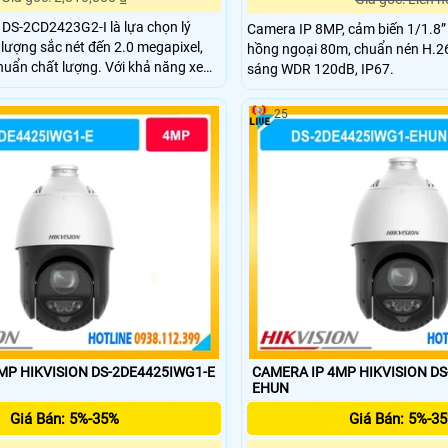
 DS-2CD2423G2-I là lựa chọn lý
Camera IP 8MP, cảm biến 1/1.8”
 lượng sắc nét đến 2.0 megapixel,
hồng ngoại 80m, chuẩn nén H.2
t lượng. Với khả năng xem
sáng WDR 120dB, IP67.
hông qua hồng ngoại 10m, thiết bị
ng nghệ IP Wifi tiên tiến, không
25
 dẫn. DWDR 120db giúp
ng, mang lại hình ảnh rõ nét
MP HIKVISION DS-2DE4425IWG1-E
CAMERA IP 4MP HIKVISION D
EHUN
Giá Bán: 5%-35%
Giá Bán: 5%-3