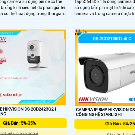
òng camera sử dụng pin để có thể
TapoC645D kit là dòng camera đư
 bị ống kính siêu nét độ phấn giải lên
sử dụng tấm pin mặt trời để cấ
 có thể hoạt động trong thời gian
camera và trong camera được tra
om lên đến 18X, có trang bị khe cắm
dung lượng lên đến 10.000 mAh, 
ượng tối đa lên đến 512Gb.
kính, nhìn có màu vào ban đêm, 
được trang bị.
24
 HIKVISION DS-2CD2423G2-I
CAMERA IP 8MP HIKVISION DS
ÁNG
CÔNG NGHỆ STARLIGHT
Giá Bán: 5%-35%
Giá Bán: 5%-3
Giá gốc: 2,810,000 ₫
Giá gốc: Liên h