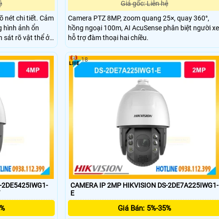
ệ
Giá gốc: Liên hệ
 nét chi tiết. Cảm
Camera PTZ 8MP, zoom quang 25×, quay 360°,
g hình ảnh ổn
hồng ngoại 100m, AI AcuSense phân biệt người xe
sát rõ vật thể ở
hỗ trợ đàm thoại hai chiều.
an sát ban đêm
an sát toàn cảnh
18
S-2DE5425IWG1-
CAMERA IP 2MP HIKVISION DS-2DE7A225IWG1-
T
E
5%
Giá Bán: 5%-35%