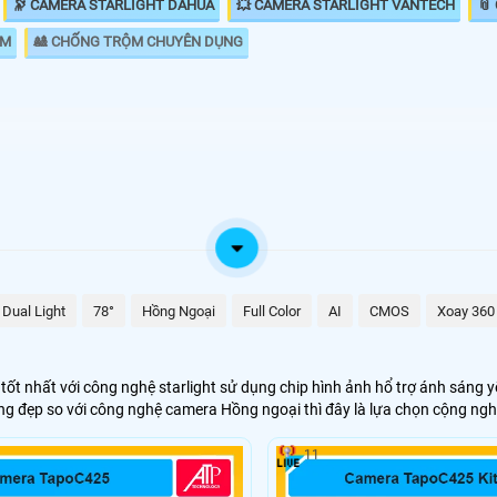
🔭 CAMERA STARLIGHT DAHUA
💥 CAMERA STARLIGHT VANTECH
📎
ỘM
🎎 CHỐNG TRỘM CHUYÊN DỤNG
 năng giám
🌛 Camera Starlight kbvision
 Khác với
🌙 Lắp Camera Starlight Dahua
 đen thì
hư ban ngày
💥 Lắp Camera Starlight Hikvision
starlight
Dual Light
78°
Hồng Ngoại
Full Color
AI
CMOS
Xoay 360
o hàng, nhà
💙 Lắp Camera Wifi Starlight
t nhất với công nghệ starlight sử dụng chip hình ảnh hổ trợ ánh sáng yế
🥈 Lắp Camera Starlight Trọn Bộ
 đẹp so với công nghệ camera Hồng ngoại thì đây là lựa chọn cộng nghệ
ói đây là giải pháp lắp camera phù hợp cho gia đình văn phòng, với tiêu c
11
 giải pháp giám sát hoàn hảo hơn. 😱