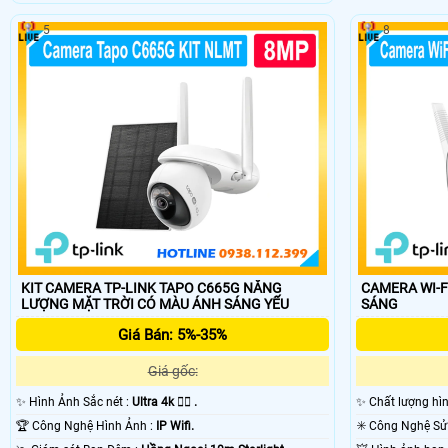
5
8
KIT CAMERA TP-LINK TAPO C665G NĂNG
CAMERA WI-FI TP
LƯỢNG MẶT TRỜI CÓ MÀU ÁNH SÁNG YẾU
SÁNG
Giá Bán: 5%-35%
Giá gốc:
✨ Hình Ảnh Sắc nét :
Ultra 4k 👍🏾 .
✨ Chất lượng hì
🏆 Công Nghệ Hình Ảnh :
IP Wifi.