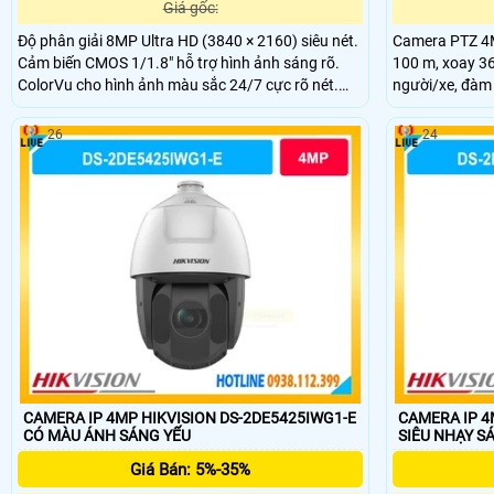
Giá gốc:
Độ phân giải 8MP Ultra HD (3840 × 2160) siêu nét.
Camera PTZ 4M
Cảm biến CMOS 1/1.8" hỗ trợ hình ảnh sáng rõ.
100 m, xoay 36
ColorVu cho hình ảnh màu sắc 24/7 cực rõ nét.
người/xe, đàm 
Smart Hybrid Light hỗ trợ đèn kép tầm xa 60m.
26
24
CAMERA IP 4MP HIKVISION DS-2DE5425IWG1-E
CAMERA IP 4
CÓ MÀU ÁNH SÁNG YẾU
SIÊU NHẠY S
Giá Bán: 5%-35%