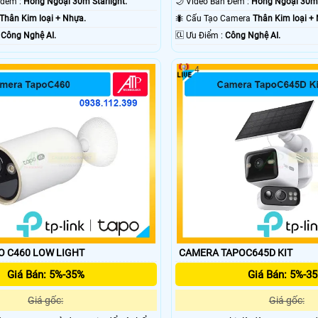
💥 Hình ảnh ban đêm :
Hồng Ngoại 30m Starlight.
🌙 Video Ban Đêm :
Hồng Ngoại 30m S
Thân Kim loại + Nhựa.
🐜 Cấu Tạo Camera
Thân Kim loại +
 :
Công Nghệ AI.
️🆑 Ưu Điểm :
Công Nghệ AI.
4
CAMERA TAPO C460 LOW LIGHT
CAMERA TAPOC645D KIT
Giá Bán: 5%-35%
Giá Bán: 5%-3
Giá gốc:
Giá gốc: