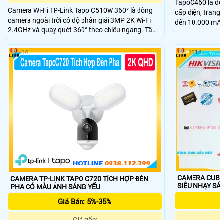
TapoC460 là d
Camera Wi-Fi TP-Link Tapo C510W 360° là dòng
cấp điện, trang
camera ngoài trời có độ phân giải 3MP 2K Wi-Fi
đến 10.000 mAh
2.4GHz và quay quét 360° theo chiều ngang. Tầm
dài, có thể zo
nhìn ban đêm màu lên đến 30m, công nghệ AI
thẻ nhớ dung l
thông minh phát hiện chuyển động và báo động
14
1118
âm thanh ánh sáng. Đàm thoại hai chiều và điều
khiển từ xa qua ứng dụng Tapo.
CAMERA CUBE
CAMERA TP-LINK TAPO C720 TÍCH HỢP ĐÈN
SIÊU NHẠY S
PHA CÓ MÀU ÁNH SÁNG YẾU
Giá Bán: 5%-35%
Giá gốc: