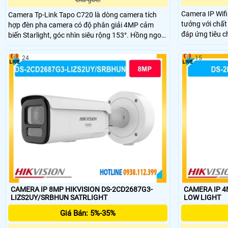
Camera IP Wifi
Camera Tp-Link Tapo C720 là dòng camera tích
tưởng với chất
hợp đèn pha camera có độ phân giải 4MP cảm
đáp ứng tiêu chuẩn chấ
biến Starlight, góc nhìn siêu rộng 153°. Hồng ngoại
được ban đêm t
tầm xa ban đêm 30m và Full-Color Night Vision.
này sử dụng cô
Tích hợp 2 đèn Floodlight 2800 Lumen, công nghệ
24
15
giảm chất lượng truyền
nhận diện AI thông minh phát hiện chuyển động,
chống ngược sá
còi báo động 93dB và đàm thoại hai chiều.
CAMERA IP 8MP HIKVISION DS-2CD2687G3-
CAMERA IP 4
LIZS2UY/SRBHUN SATRLIGHT
LOW LIGHT
Giá Bán: 5%-35%