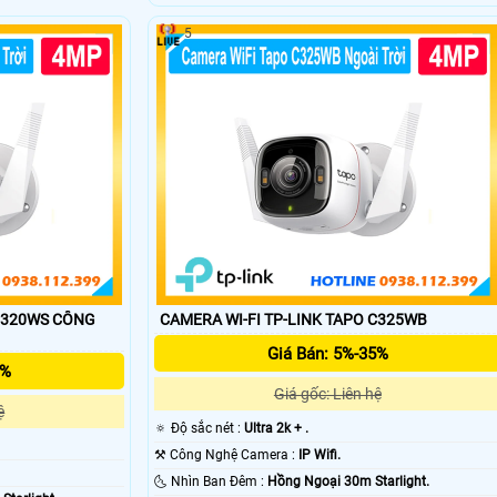
5
0WS CÔNG
CAMERA WI-FI TP-LINK TAPO C325WB
Giá Bán: 5%-35%
5%
Giá gốc: Liên hệ
ệ
🔅 Độ sắc nét :
Ultra 2k + .
⚒ Công Nghệ Camera :
IP Wifi.
🌜 Nhìn Ban Đêm :
Hồng Ngoại 30m Starlight.