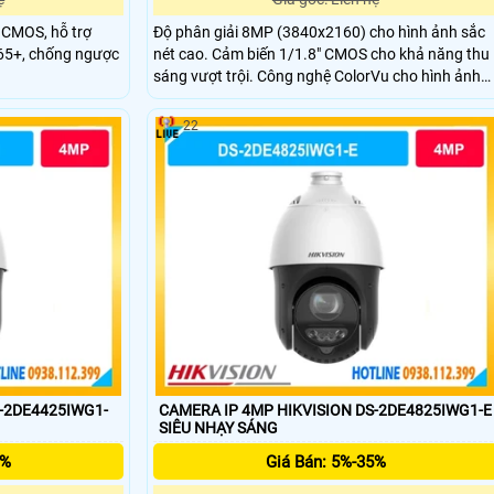
 CMOS, hỗ trợ
Độ phân giải 8MP (3840x2160) cho hình ảnh sắc
65+, chống ngược
nét cao. Cảm biến 1/1.8" CMOS cho khả năng thu
sáng vượt trội. Công nghệ ColorVu cho hình ảnh
màu 24/7 rõ nét. Tầm chiếu sáng hỗ trợ quan sát
xa tối đa khoảng 30m.
22
S-2DE4425IWG1-
CAMERA IP 4MP HIKVISION DS-2DE4825IWG1-E
SIÊU NHẠY SÁNG
5%
Giá Bán: 5%-35%