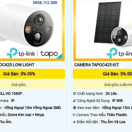
CAMERA TAPOC425 LOW LIGHT
CAMERA TAPOC425 KIT
Giá Bán: 5%-35%
Giá Bán: 5%-3
Giá gốc:
Giá gốc: Liên H
ULL HD 1080P .
💯 Chất lượng hình :
2K Lite .
⚜️ Công Nghệ Camera :
IP.
🌠 Công Nghệ Sử Dụng :
IP Wifi.
🌙 Video Ban Đêm :
Hồng Ngoại 10m Hồng Ngoại SMD.
🔴 Xem ban đêm :
Hồng Ngoại 15m 
o Mẫu
Dome Kim loại + Nhựa.
⛓ Camera Theo Mẫu
Thân Plastic.
Thu Âm.
️☣️ Điểm Nỗi Bật :
Thu Âm Và Loa.