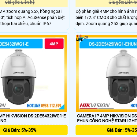
Giá gốc: Liên hệ
Giá gốc: Liên h
P, zoom quang 25×, hồng ngoại
Độ phân giải 4MP cho hình ảnh rõ
0°, tích hợp AI AcuSense phân biệt
biến 1/2.8" CMOS cho chất lượn
thoại hai chiều, chuẩn IP67.
định. Zoom quang 25X giúp quan 
xa. Hồng ngoại 100m hỗ trợ qu
hiệu quả. PTZ xoay 360° giúp qu
20
không góc chết.
MP HIKVISION DS-2DE5432IWG1-E
CAMERA IP 4MP HIKVISION D
ÁNG
EHUN CÔNG NGHỆ STARLIGH
Giá Bán: 5%-35%
Giá Bán: 5%-3