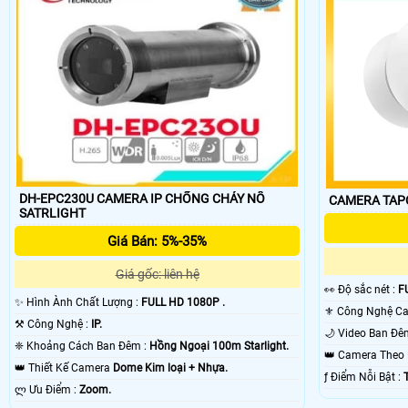
DH-EPC230U CAMERA IP CHỐNG CHÁY NỔ
SATRLIGHT
Giá Bán: 5%-35%
Giá gốc: liên hệ
️👀 Độ sắc nét :
F
✨ Hình Ành Chất Lượng :
FULL HD 1080P .
⚒ Công Nghệ :
IP.
❈ Khoảng Cách Ban Đêm :
Hồng Ngoại 100m Starlight.
👑 Camera The
👑 Thiết Kế Camera
Dome Kim loại + Nhựa.
️ƒ Điểm Nỗi Bật :
️ლ Ưu Điểm :
Zoom.