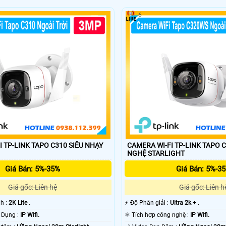
6
-LINK TAPO C310 SIÊU NHẠY
CAMERA WI-FI TP-LINK TAPO C32
NGHỆ STARLIGHT
Giá Bán: 5%-35%
Giá Bán: 5%-3
Giá gốc: Liên hệ
Giá gốc: Liên h
nh :
2K Lite .
️⚡ Độ Phân giải :
Ultra 2k + .
✳️ Công Nghệ Sử Dụng :
IP Wifi.
⚛️ Tích hợp công nghệ :
IP Wifi.