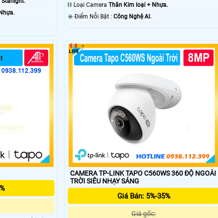
tarlight.
⛓ Loại Camera
Thân Kim loại + Nhựa.
 Nhựa.
️☣️ Điểm Nỗi Bật :
Công Nghệ AI.
7
CAMERA TP-LINK TAPO C560WS 360 ĐỘ NGOÀI
TRỜI SIÊU NHẠY SÁNG
5%
Giá Bán: 5%-35%
Giá gốc: